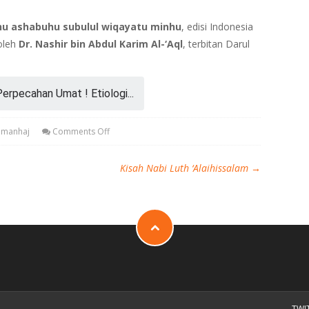
hu ashabuhu subulul wiqayatu minhu
, edisi Indonesia
oleh
Dr. Nashir bin Abdul Karim Al-‘Aql
, terbitan Darul
erpecahan Umat ! Etiologi...
Almanhaj
Comments Off
Kisah Nabi Luth ‘Alaihissalam
→
TWI