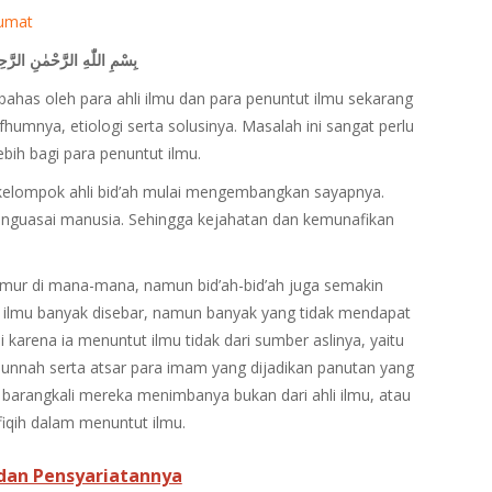
 umat
بِسْمِ اللّٰهِ الرَّحْمٰنِ الرَّحِ
ahas oleh para ahli ilmu dan para penuntut ilmu sekarang
humnya, etiologi serta solusinya. Masalah ini sangat perlu
bih bagi para penuntut ilmu.
-kelompok ahli bid’ah mulai mengembangkan sayapnya.
nguasai manusia. Sehingga kejahatan dan kemunafikan
jamur di mana-mana, namun bid’ah-bid’ah juga semakin
 ilmu banyak disebar, namun banyak yang tidak mendapat
i karena ia menuntut ilmu tidak dari sumber aslinya, yaitu
unnah serta atsar para imam yang dijadikan panutan yang
 barangkali mereka menimbanya bukan dari ahli ilmu, atau
 fiqih dalam menuntut ilmu.
 dan Pensyariatannya