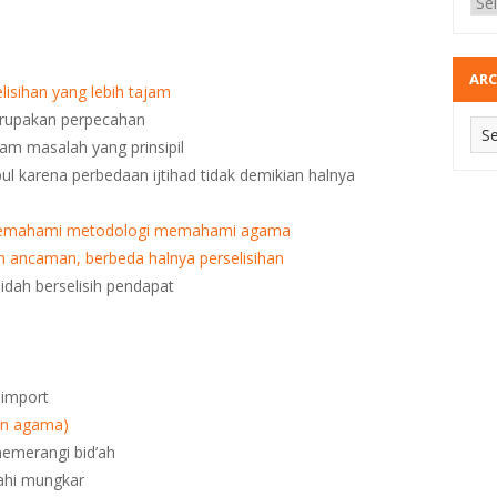
ARC
isihan yang lebih tajam
erupakan perpecahan
am masalah yang prinsipil
ul karena perbedaan ijtihad tidak demikian halnya
emahami metodologi memahami agama
n ancaman, berbeda halnya perselisihan
dah berselisih pendapat
 import
an agama)
merangi bid’ah
ahi mungkar