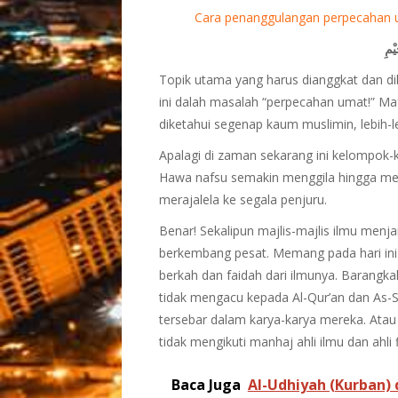
Cara penanggulangan perpecahan
يْمِ
Topik utama yang harus dianggkat dan dib
ini dalah masalah “perpecahan umat!” Maf
diketahui segenap kaum muslimin, lebih-le
Apalagi di zaman sekarang ini kelompok
Hawa nafsu semakin menggila hingga me
merajalela ke segala penjuru.
Benar! Sekalipun majlis-majlis ilmu men
berkembang pesat. Memang pada hari ini
berkah dan faidah dari ilmunya. Barangkal
tidak mengacu kepada Al-Qur’an dan As-S
tersebar dalam karya-karya mereka. Atau
tidak mengikuti manhaj ahli ilmu dan ahli
Baca Juga
Al-Udhiyah (Kurban)