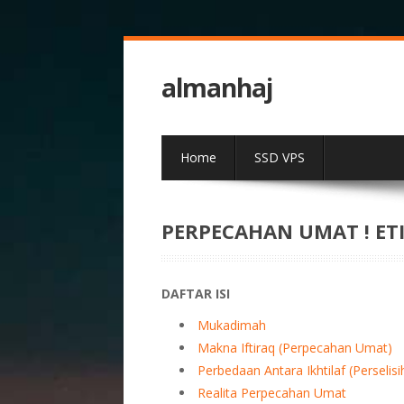
almanhaj
Home
SSD VPS
PERPECAHAN UMAT ! ET
DAFTAR ISI
Mukadimah
Makna Iftiraq (Perpecahan Umat)
Perbedaan Antara Ikhtilaf (Perselis
Realita Perpecahan Umat