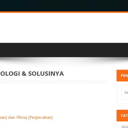
IOLOGI & SOLUSINYA
PEN
CA
ihan) dan Iftiraq (Perpecahan)