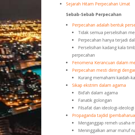
Sejarah Hitam Perpecahan Umat
Sebab-Sebab Perpecahan
Perpecahan adalah bentuk persel
Tidak semua perselisihan m
Perpecahan hanya terjadi dal
Perselisihan kadang kala timb
perpecahan
Fenomena Kerancuan dalam m
Perpecahan mesti diiringi denga
Kurang memahami kaidah-kai
Sikap ekstrim dalam agama
Bid’ah dalam agama
Fanatik golongan
Filsafat dan ideologi-ideologi
Propaganda tajdid (pembaharu
Menganggap remeh usaha me
Meninggalkan amar ma’ruf n