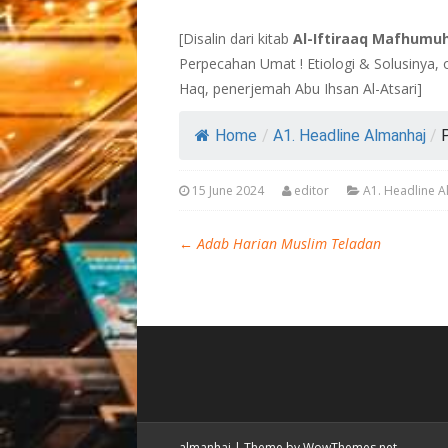
[Disalin dari kitab
Al-Iftiraaq Mafhumu
Perpecahan Umat ! Etiologi & Solusinya, 
Haq, penerjemah Abu Ihsan Al-Atsari]
Home
/
A1. Headline Almanhaj
/
P
15 June 2024
editor
A1. Headline 
←
Adab Harian Muslim Teladan
almanhaj
|
Theme by WowThemes.net