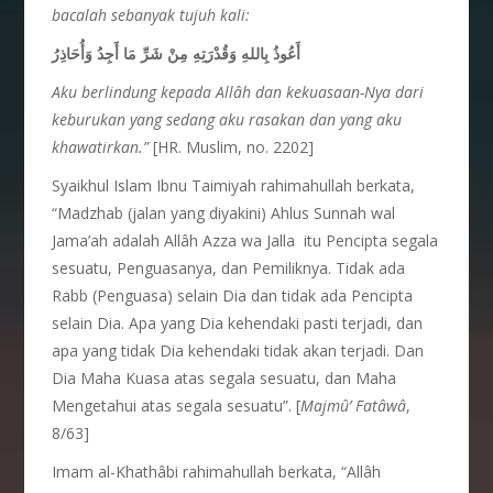
bacalah sebanyak tujuh kali:
أَعُوذُ بِاللهِ وَقُدْرَتِهِ مِنْ شَرِّ مَا أَجِدُ وَأُحَاذِرُ
Aku berlindung kepada Allâh dan kekuasaan-Nya dari
keburukan yang sedang aku rasakan dan yang aku
khawatirkan.”
[HR. Muslim, no. 2202]
Syaikhul Islam Ibnu Taimiyah rahimahullah berkata,
“Madzhab (jalan yang diyakini) Ahlus Sunnah wal
Jama’ah adalah Allâh Azza wa Jalla itu Pencipta segala
sesuatu, Penguasanya, dan Pemiliknya. Tidak ada
Rabb (Penguasa) selain Dia dan tidak ada Pencipta
selain Dia. Apa yang Dia kehendaki pasti terjadi, dan
apa yang tidak Dia kehendaki tidak akan terjadi. Dan
Dia Maha Kuasa atas segala sesuatu, dan Maha
Mengetahui atas segala sesuatu”. [
Majm
û
’ Fat
â
w
â
,
8/63]
Imam al-Khathâbi rahimahullah berkata, “Allâh