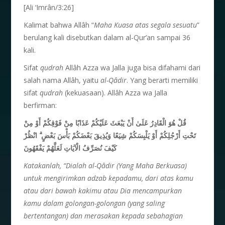
[Ali ‘Imrân/3:26]
Kalimat bahwa Allâh “
Maha Kuasa atas segala sesuatu
”
berulang kali disebutkan dalam al-Qur’an sampai 36
kali.
Sifat
qudrah
Allâh Azza wa Jalla juga bisa difahami dari
salah nama Allâh, yaitu
al-Q
â
dir
. Yang berarti memiliki
sifat
qudrah
(kekuasaan). Allâh Azza wa Jalla
berfirman:
قُلْ هُوَ الْقَادِرُ عَلَىٰ أَنْ يَبْعَثَ عَلَيْكُمْ عَذَابًا مِنْ فَوْقِكُمْ أَوْ مِنْ
انْظُرْ
ۗ
تَحْتِ أَرْجُلِكُمْ أَوْ يَلْبِسَكُمْ شِيَعًا وَيُذِيقَ بَعْضَكُمْ بَأْسَ بَعْضٍ
كَيْفَ نُصَرِّفُ الْآيَاتِ لَعَلَّهُمْ يَفْقَهُونَ
Katakanlah, “Dialah al-Q
â
dir (Yang Maha Berkuasa)
untuk mengirimkan adzab kepadamu, dari atas kamu
atau dari bawah kakimu atau Dia mencampurkan
kamu dalam golongan-golongan (yang saling
bertentangan) dan merasakan kepada sebahagian