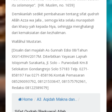
itu selamanya”.
[HR. Muslim, no. 1659]
Demikianlah sedikit pembahasan tentang sifat
qudrah
Allâh Azza wa Jalla , semoga kita selalu
muraqabah
dan khasy-yah kepada-Nya, sehingga menghalangi
dari kemaksiatan dan kezhaliman.
Wallâhul Musta’an.
[Disalin dari majalah As-Sunnah Edisi 08/Tahun
XXI/1439H/2017M. Diterbitkan Yayasan Lajnah
Istiqomah Surakarta, Jl. Solo – Purwodadi Km.8
Selokaton Gondangrejo Solo 57183 Telp. 0271-
858197 Fax 0271-858196.Kontak Pemasaran
085290093792, 08121533647, 081575792961,
Redaksi 08122589079]
Home
/
A3. Aqidah Makna dan...
/
Sifat Qudrah (Berkuasa) Allah...