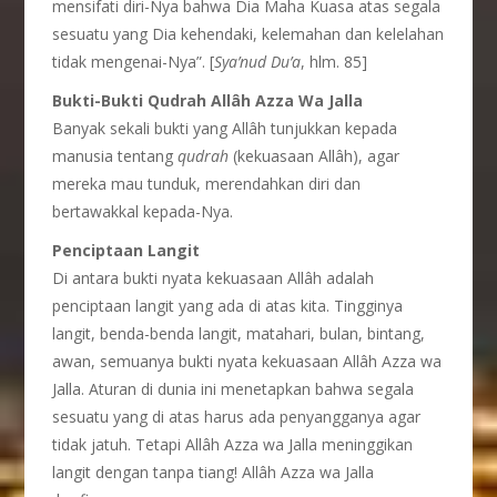
mensifati diri-Nya bahwa Dia Maha Kuasa atas segala
sesuatu yang Dia kehendaki, kelemahan dan kelelahan
tidak mengenai-Nya”. [
Sya’nud Du’a
, hlm. 85]
Bukti-Bukti Qudrah Allâh Azza Wa Jalla
Banyak sekali bukti yang Allâh tunjukkan kepada
manusia tentang
qudrah
(kekuasaan Allâh), agar
mereka mau tunduk, merendahkan diri dan
bertawakkal kepada-Nya.
Penciptaan Langit
Di antara bukti nyata kekuasaan Allâh adalah
penciptaan langit yang ada di atas kita. Tingginya
langit, benda-benda langit, matahari, bulan, bintang,
awan, semuanya bukti nyata kekuasaan Allâh Azza wa
Jalla. Aturan di dunia ini menetapkan bahwa segala
sesuatu yang di atas harus ada penyangganya agar
tidak jatuh. Tetapi Allâh Azza wa Jalla meninggikan
langit dengan tanpa tiang! Allâh Azza wa Jalla