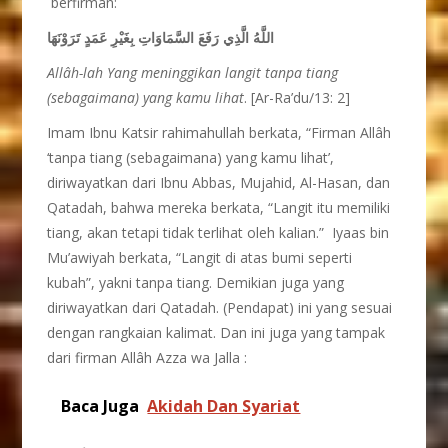
berfirman:
اللَّهُ الَّذِي رَفَعَ السَّمَاوَاتِ بِغَيْرِ عَمَدٍ تَرَوْنَهَا
Allâh-lah Yang meninggikan langit tanpa tiang
(sebagaimana) yang kamu lihat
. [Ar-Ra’du/13: 2]
Imam Ibnu Katsir rahimahullah berkata, “Firman Allâh
‘tanpa tiang (sebagaimana) yang kamu lihat’,
diriwayatkan dari Ibnu Abbas, Mujahid, Al-Hasan, dan
Qatadah, bahwa mereka berkata, “Langit itu memiliki
tiang, akan tetapi tidak terlihat oleh kalian.” Iyaas bin
Mu’awiyah berkata, “Langit di atas bumi seperti
kubah”, yakni tanpa tiang. Demikian juga yang
diriwayatkan dari Qatadah. (Pendapat) ini yang sesuai
dengan rangkaian kalimat. Dan ini juga yang tampak
dari firman Allâh Azza wa Jalla :
Baca Juga
Akidah Dan Syariat