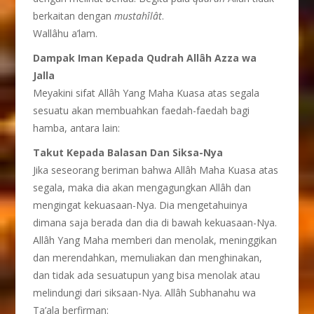
berkaitan dengan
mustahîlât
.
Wallâhu a’lam.
Dampak Iman Kepada Qudrah Allâh Azza wa
Jalla
Meyakini sifat Allâh Yang Maha Kuasa atas segala
sesuatu akan membuahkan faedah-faedah bagi
hamba, antara lain:
Takut Kepada Balasan Dan Siksa-Nya
Jika seseorang beriman bahwa Allâh Maha Kuasa atas
segala, maka dia akan mengagungkan Allâh dan
mengingat kekuasaan-Nya. Dia mengetahuinya
dimana saja berada dan dia di bawah kekuasaan-Nya.
Allâh Yang Maha memberi dan menolak, meninggikan
dan merendahkan, memuliakan dan menghinakan,
dan tidak ada sesuatupun yang bisa menolak atau
melindungi dari siksaan-Nya. Allâh Subhanahu wa
Ta’ala berfirman: