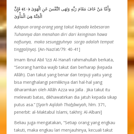
وَأَمَّا مَنْ خَافَ مَقَامَ رَبِّهِ وَنَهَى النَّفْسَ عَنِ الْهَوَىٰ ﴿٤٠﴾ فَإِنَّ
الْجَنَّةَ هِيَ الْمَأْوَىٰ
Adapun orang-orang yang takut kepada kebesaran
Tuhannya dan menahan diri dari keinginan hawa
nafsunya, maka sesungguhnya sorga adalah tempat
tinggal(nya).
[An-Nazi’at/79: 40-41]
Imam Ibnul Abil ‘Izzi Al-Hanafi rahimahullah berkata,
“Seorang hamba wajib takut dan berharap (kepada
Allâh). Dan takut yang benar dan terpuji yaitu yang
bisa menghalangi pemiliknya dari hal-hal yang
diharamkan oleh Allâh Azza wa Jalla . Jika takut itu
melewati batas, dikhawatirkan dia jatuh kepada sikap
putus asa.” [
Syarh Aq
î
dah Tha
h
â
wiyah
, hlm. 371,
penerbit: al-Maktabul Islami, takhrij: Al-Albani]
Beliau juga mengatakan, “Setiap orang yang engkau
takuti, maka engkau lari menjauhinya, kecuali takut