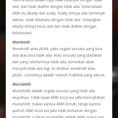
ada, dan tidak diakhiri dengan tidak ada. Keberadaan
Allâh itu abadiy dan azaliy. Azaliy artinya ada semenjak
dahulu, tidak didahului dengan tidak ada. Sedangkan
abadiy
artinya terus ada dan tidak diakhiri dengan
kebinasaan.
Mumkin
â
t
Mumkin
â
t
atau
j
â
iz
â
t
, yaitu segala sesuatu yang bisa
ada atau bisa tidak ada. Atau sesuatu yang diadakan
dari yang sebelumnya tidak ada, kemudian akan
menjadi tidak ada lagi. Ini disebut
mumkin
â
t
atau
j
â
iz
â
t
, contohnya adalah seluruh makhluk yang ada ini.
Mustah
î
l
â
t
Mustah
î
l
â
t
adalah segala sesuatu yang tidak ada
wujudnya. Tidak layak Allâh Azza wa Jalla menciptakan
mustah
î
l
â
t
, bukan karena Allâh lemah, tetapi karena
qudrah
Allâh Azza wa Jalla tidak berkaitan dengan
mustah
î
l
â
t
. Contoh mustahîlât adalah Allâh punya istri,