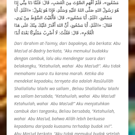
مَسْعُودٍ»، فَلَمْ أَفْهَمِ الصَّوْتَ مِنَ الْغَضَبِ، قَالَ: فَلَمَّا دَنَا مِنِّي إِذَا
هُوَ رَسُولُ اللهِ صَلَّى اللهُ عَلَيْهِ وَسَلَّمَ، فَإِذَا هُوَ يَقُولُ: «اعْلَمْ، أَبَا
مَسْعُودٍ، اعْلَمْ، أَبَا مَسْعُودٍ»، قَالَ: فَأَلْقَيْتُ السَّوْطَ مِنْ يَدِي،
فَقَالَ: «اعْلَمْ، أَبَا مَسْعُودٍ، أَنَّ اللهَ أَقْدَرُ عَلَيْكَ مِنْكَ عَلَى هَذَا
الْغُلَامِ»، قَالَ: فَقُلْتُ: لَا أَضْرِبُ مَمْلُوكًا بَعْدَهُ أَبَدً
ا
Dari Ibrahim at-Taimiy, dari bapaknya, dia berkata: Abu
Mas’ud al-Badriy berkata, “Aku memukul budakku
dengan cambuk, lalu aku mendengar suara dari
belakangku, “Ketahuilah, wahai Abu Mas’ud!”. Aku tidak
memahami suara itu karena marah. Ketika dia
mendekat kepadaku, ternyata dia adalah Rasûlullâh
Shallallahu ‘alaihi wa sallam , Beliau Shallallahu ‘alaihi
wa sallam bersabda, “Ketahuilah, wahai Abu Mas’ud!
Ketahuilah, wahai Abu Mas’ud!” Aku menjatuhkan
cambuk dari tanganku, Beliau bersabda, “Ketahuilah,
wahai Abu Mas’ud, bahwa Allâh lebih berkuasa
kepadamu daripada kuasamu terhadap budak ini!”.
Abu Mas’ud berkata, “Aku tidak memukul budak setelah