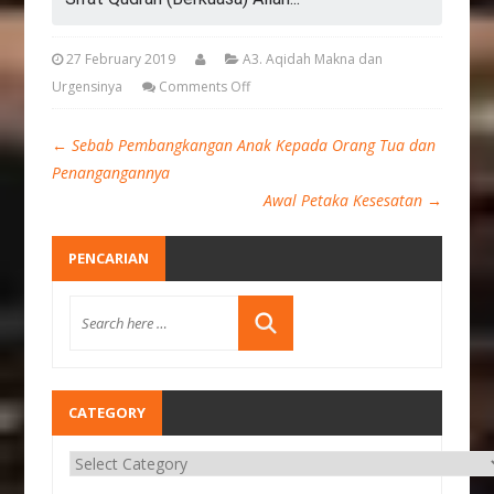
27 February 2019
A3. Aqidah Makna dan
Urgensinya
Comments Off
←
Sebab Pembangkangan Anak Kepada Orang Tua dan
Penangangannya
Awal Petaka Kesesatan
→
PENCARIAN
CATEGORY