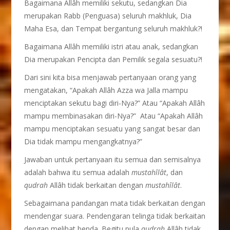
Bagaimana Allâh memiliki sekutu, sedangkan Dia
merupakan Rabb (Penguasa) seluruh makhluk, Dia
Maha Esa, dan Tempat bergantung seluruh makhluk?!
Bagaimana Allâh memiliki istri atau anak, sedangkan
Dia merupakan Pencipta dan Pemilik segala sesuatu?!
Dari sini kita bisa menjawab pertanyaan orang yang
mengatakan, “Apakah Allâh Azza wa Jalla mampu
menciptakan sekutu bagi diri-Nya?” Atau “Apakah Allâh
mampu membinasakan diri-Nya?” Atau “Apakah Allâh
mampu menciptakan sesuatu yang sangat besar dan
Dia tidak mampu mengangkatnya?”
Jawaban untuk pertanyaan itu semua dan semisalnya
adalah bahwa itu semua adalah
mustahîlât
, dan
qudrah
Allâh tidak berkaitan dengan
mustahîlât
.
Sebagaimana pandangan mata tidak berkaitan dengan
mendengar suara. Pendengaran telinga tidak berkaitan
dengan melihat benda. Begitu pula
qudrah
Allâh tidak