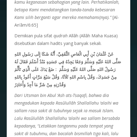
kamu keganasan sebahagian yang lain. Perhatikanlah,
betapa Kami mendatangkan tanda-tanda kebesaran
Kami silih berganti agar mereka memahami(nya).”
[Al-
An’âm/6:65]
Demikian pula sifat
qudrah
Allâh (Allâh Maha Kuasa)
disebutkan dalam hadits yang banyak sekali.
عَنْ عُثْمَانَ بْنِ أَبِي الْعَاصِ الثَّقَفِيِّ، أَنَّهُ شَكَا إِلَى رَسُولِ اللهِ
صَلَّى اللهُ عَلَيْهِ وَسَلَّمَ وَجَعًا يَجِدُهُ فِي جَسَدِهِ مُنْذُ أَسْلَمَ فَقَالَ لَهُ
رَسُولُ اللهِ صَلَّى اللهُ عَلَيْهِ وَسَلَّمَ
: ضَعْ يَدَكَ عَلَى الَّذِي تَأَلَّمَ
مِنْ جَسَدِكَ، وَقُلْ بِاسْمِ اللهِ ثَلَاثًا، وَقُلْ سَبْعَ مَرَّاتٍ أَعُوذُ بِاللهِ
وَقُدْرَتِهِ مِنْ شَرِّ مَا أَجِدُ وَأُحَاذِرُ
Dari Utsman bin Abul ‘Ash ats-Tsaqafi, bahwa dia
mengadukan kepada Rasûlullâh Shallallahu ‘alaihi wa
sallam rasa sakit di tubuhnya sejak ia masuk Islam.
Lalu Rasûlullâh Shallallahu ‘alaihi wa sallam bersabda
kepadanya, “Letakkan tanganmu pada tempat yang
sakit di tubuhmu, dan bacalah bismillah tiga kali, lalu