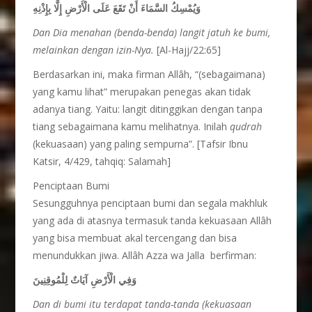
وَيُمْسِكُ السَّمَاءَ أَنْ تَقَعَ عَلَى الْأَرْضِ إِلَّا بِإِذْنِهِ
Dan Dia menahan (benda-benda) langit jatuh ke bumi,
melainkan dengan izin-Nya.
[Al-Hajj/22:65]
Berdasarkan ini, maka firman Allâh, “(sebagaimana)
yang kamu lihat” merupakan penegas akan tidak
adanya tiang. Yaitu: langit ditinggikan dengan tanpa
tiang sebagaimana kamu melihatnya. Inilah
qudrah
(kekuasaan) yang paling sempurna”. [Tafsir Ibnu
Katsir, 4/429, tahqiq: Salamah]
Penciptaan Bumi
Sesungguhnya penciptaan bumi dan segala makhluk
yang ada di atasnya termasuk tanda kekuasaan Allâh
yang bisa membuat akal tercengang dan bisa
menundukkan jiwa. Allâh Azza wa Jalla berfirman:
وَفِي الْأَرْضِ آيَاتٌ لِلْمُوقِنِينَ
Dan di bumi itu terdapat tanda-tanda (kekuasaan