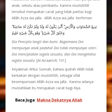
anak, sekutu atau pembantu. Karena
mustah
î
l
â
t
tersebut merupakan cacat yang tidak pantas bagi
Allâh Azza wa Jalla . Allâh Azza wa Jalla berfirman:
ۖ
أَنَّىٰ يَكُونُ لَهُ وَلَدٌ وَلَمْ تَكُنْ لَهُ صَاحِبَةٌ
ۖ
بَدِيعُ السَّمَاوَاتِ وَالْأَرْضِ
وَهُوَ بِكُلِّ شَيْءٍ عَلِيمٌ
ۖ
وَخَلَقَ كُلَّ شَيْءٍ
Dia Pencipta langit dan bumi. Bagaimana Dia
mempunyai anak padahal Dia tidak mempunyai isteri.
Dia menciptakan segala sesuatu; dan Dia mengetahui
segala sesuatu
. [Al-An’aam/6: 101]
Keyakinan Ahlus Sunnah, bahwa qudrah Allâh tidak
berkaitan dengan
mustahîlât
, sebagai sifat
kesempurnaan Allâh Azza wa Jalla . Karena adanya
mustahilaat itu merupakan cacat bagi-Nya.
Baca Juga
Makna Dekatnya Allah