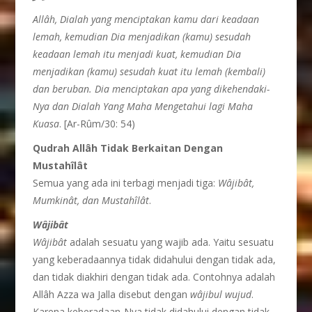
Allâh, Dialah yang menciptakan kamu dari keadaan
lemah, kemudian Dia menjadikan (kamu) sesudah
keadaan lemah itu menjadi kuat, kemudian Dia
menjadikan (kamu) sesudah kuat itu lemah (kembali)
dan beruban. Dia menciptakan apa yang dikehendaki-
Nya dan Dialah Yang Maha Mengetahui lagi Maha
Kuasa
. [Ar-Rûm/30: 54)
Qudrah Allâh Tidak Berkaitan Dengan
Mustahîlât
Semua yang ada ini terbagi menjadi tiga:
W
â
jib
â
t,
Mumkin
â
t, dan Mustah
î
l
â
t
.
W
â
jib
â
t
W
â
jib
â
t
adalah sesuatu yang wajib ada. Yaitu sesuatu
yang keberadaannya tidak didahului dengan tidak ada,
dan tidak diakhiri dengan tidak ada. Contohnya adalah
Allâh Azza wa Jalla disebut dengan
w
â
jibul wujud
.
Karena keberadaan-Nya tidak didahului dengan tidak