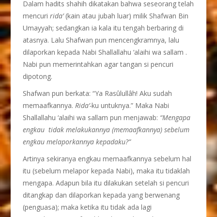
Dalam hadits shahih dikatakan bahwa seseorang telah
mencuri
rida’
(kain atau jubah luar) milik Shafwan Bin
Umayyah; sedangkan ia kala itu tengah berbaring di
atasnya. Lalu Shafwan pun mencengkramnya, lalu
dilaporkan kepada Nabi Shallallahu ‘alaihi wa sallam .
Nabi pun memerintahkan agar tangan si pencuri
dipotong.
Shafwan pun berkata: “Ya Rasûlullâh! Aku sudah
memaafkannya.
Rida’-
ku untuknya.” Maka Nabi
Shallallahu ‘alaihi wa sallam pun menjawab:
“Mengapa
engkau tidak melakukannya (memaafkannya) sebelum
engkau melaporkannya kepadaku?”
Artinya sekiranya engkau memaafkannya sebelum hal
itu (sebelum melapor kepada Nabi), maka itu tidaklah
mengapa. Adapun bila itu dilakukan setelah si pencuri
ditangkap dan dilaporkan kepada yang berwenang
(penguasa); maka ketika itu tidak ada lagi