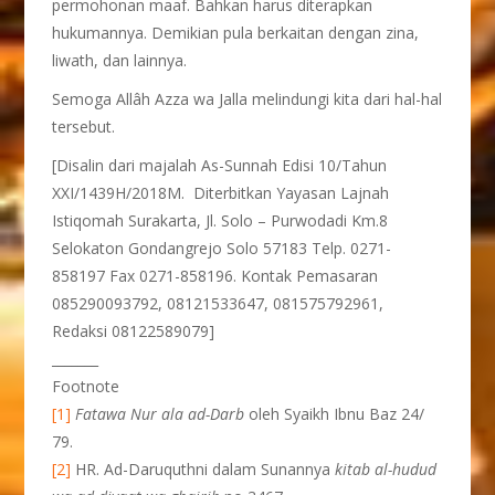
permohonan maaf. Bahkan harus diterapkan
hukumannya. Demikian pula berkaitan dengan zina,
liwath, dan lainnya.
Semoga Allâh Azza wa Jalla melindungi kita dari hal-hal
tersebut.
[Disalin dari majalah As-Sunnah Edisi 10/Tahun
XXI/1439H/2018M. Diterbitkan Yayasan Lajnah
Istiqomah Surakarta, Jl. Solo – Purwodadi Km.8
Selokaton Gondangrejo Solo 57183 Telp. 0271-
858197 Fax 0271-858196. Kontak Pemasaran
085290093792, 08121533647, 081575792961,
Redaksi 08122589079]
_______
Footnote
[1]
Fatawa Nur ala ad-Darb
oleh Syaikh Ibnu Baz 24/
79.
[2]
HR. Ad-Daruquthni dalam Sunannya
kitab al-hudud