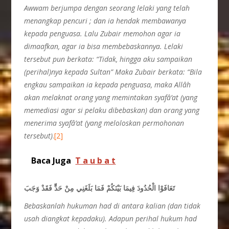
Awwam berjumpa dengan seorang lelaki yang telah
menangkap pencuri ; dan ia hendak membawanya
kepada penguasa. Lalu Zubair memohon agar ia
dimaafkan, agar ia bisa membebaskannya. Lelaki
tersebut pun berkata: “Tidak, hingga aku sampaikan
(perihal)nya kepada Sultan” Maka Zubair berkata: “Bila
engkau sampaikan ia kepada penguasa, maka Allâh
akan melaknat orang yang memintakan syafâ’at (yang
memediasi agar si pelaku dibebaskan) dan orang yang
menerima syafâ’at (yang meloloskan permohonan
tersebut)
.
[2]
Baca Juga
T a u b a t
تَعَافَوْا الْحُدُودَ فِيمَا بَيْنَكُمْ فَمَا بَلَغَنِي مِنْ حَدٍّ فَقَدْ وَجَبَ
Bebaskanlah hukuman had di antara kalian (dan tidak
usah diangkat kepadaku). Adapun perihal hukum had