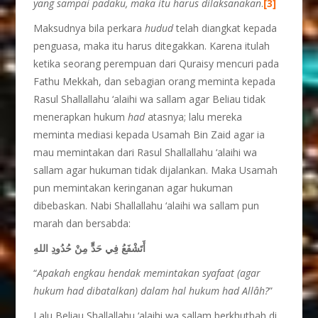
yang sampai padaku, maka itu harus dilaksanakan
.
[3]
Maksudnya bila perkara
hudud
telah diangkat kepada
penguasa, maka itu harus ditegakkan. Karena itulah
ketika seorang perempuan dari Quraisy mencuri pada
Fathu Mekkah, dan sebagian orang meminta kepada
Rasul Shallallahu ‘alaihi wa sallam agar Beliau tidak
menerapkan hukum
had
atasnya; lalu mereka
meminta mediasi kepada Usamah Bin Zaid agar ia
mau memintakan dari Rasul Shallallahu ‘alaihi wa
sallam agar hukuman tidak dijalankan. Maka Usamah
pun memintakan keringanan agar hukuman
dibebaskan. Nabi Shallallahu ‘alaihi wa sallam pun
marah dan bersabda:
أَتَشْفَعُ فِي حَدٍّ مِنْ حُدُودِ اللهِ
“
Apakah engkau hendak memintakan syafaat (agar
hukum had dibatalkan) dalam hal hukum had Allâh?
”
Lalu Beliau Shallallahu ‘alaihi wa sallam berkhutbah di