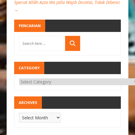
Syariat Allâh Azza Wa Jalla Wajib Dicintai, Tidak Dibenci
→
PENCARIAN
CATEGORY
ARCHIVES