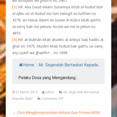
wa ad-diyaat wa ghairih
no 3467.
[3]
HR. Abu Daud dalam Sunannya
kitab al-hudud bab
al-afwu an al-hudud ma lam tablugh as-Sulthan
no
4376; an-Nasai dalam
As-Sunan Al-Kubra
kitab
qath’u
as-sariq
bab
ma yakunu hirzan wa ma la yakun
no
4855.
[4]
HR. al-Bukhâri kitab ahadits al-anbiya’ bab hadits al-
ghar no 3475; Muslim kitab hudud bab qath’u sa-sariq
asy-syarif wa ghairihi+ .. no 1688.
Home
/
A6. Segeralah Bertaubat Kepada...
/
Pelaku Dosa yang Mengandung...
31 March 2019
editor
A6. Segeralah Bertaubat
Kepada Allah!
Comments Off
←
Cara Mengkompromikan Antara Dua Firman Allâh