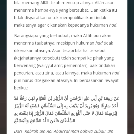
bila memang Allâh telah menutup aibnya. Allâh akan
menerima hamba-Nya yang bertaubat. Dan ketika itu
tidak disyaratkan untuk mempublikasikan tindak
maksiatnya agar dikenakan kepadanya hukuman
had
.
Barangsiapa yang bertaubat, maka Allâh pun akan
menerima taubatnya; meskipun hukuman
had
tidak
dikenakan atasnya. Akan tetapi bila hal tersebut
(kejahatannya tersebut) telah sampai ke pihak yang
berwenang (waliyyul amr; pemerintah); baik tindakan
pencurian, atau zina, atau lainnya, maka hukuman
had
pun harus ditegakkan atasnya. Ini berdasarkan riwayat
berikut:
عَنْ رَبِيعَةَ بْنِ أَبِي عَبْدِ الرَّحْمَنِ أَنَّ الزُّبَيْرَ بْنَ الْعَوَّامِ لَقِيَ رَجُلًا قَدْ
أَخَذَ سَارِقًا وَهُوَ يُرِيدُ أَنْ يَذْهَبَ بِهِ إِلَى السُّلْطَانِ فَشَفَعَ لَهُ الزُّبَيْرُ
لِيُرْسِلَهُ فَقَالَ لَا حَتَّى أَبْلُغَ بِهِ السُّلْطَانَ فَقَالَ الزُّبَيْرُ إِذَا بَلَغْتَ بِهِ
السُّلْطَانَ فَلَعَنَ اللَّهُ الشَّافِعَ وَالْمُشَفِّعَ
Dari Rabi’ah Bin Abi Abdirrahman bahwa Zubair Bin