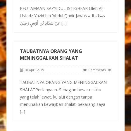
KEUTAMAAN SAYYIDUL ISTIGHFAR Oleh Al-
Ustadz Yazid bin ‘Abdul Qadir Jawas حفظه الله
عَنْ شَدَّادِ بْنِ أَوْسٍ رَضِيَ
[...]
TAUBATNYA ORANG YANG
MENINGGALKAN SHALAT
28 April 2019
Comments Off
TAUBATNYA ORANG YANG MENINGGALKAN
SHALATPertanyaan. Sebagian besar usiaku
yang telah lewat, kulalui dengan tanpa
menunaikan kewajiban shalat. Sekarang saya
[...]