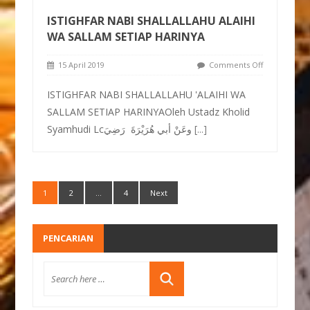
ISTIGHFAR NABI SHALLALLAHU ALAIHI
WA SALLAM SETIAP HARINYA
15 April 2019
Comments Off
ISTIGHFAR NABI SHALLALLAHU 'ALAIHI WA
SALLAM SETIAP HARINYAOleh Ustadz Kholid
Syamhudi Lcوعَنْ أبي هُرَيْرَةَ رَضِيَ
[...]
1
2
…
4
Next
PENCARIAN