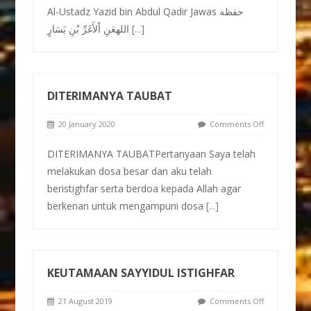
Al-Ustadz Yazid bin Abdul Qadir Jawas حفظه
اللهعَنِ اْلأَغَرِّ بْنِ يَسَارٍ
[...]
DITERIMANYA TAUBAT
20 January 2020
Comments Off
DITERIMANYA TAUBATPertanyaan Saya telah
melakukan dosa besar dan aku telah
beristighfar serta berdoa kepada Allah agar
berkenan untuk mengampuni dosa
[...]
KEUTAMAAN SAYYIDUL ISTIGHFAR
21 August 2019
Comments Off