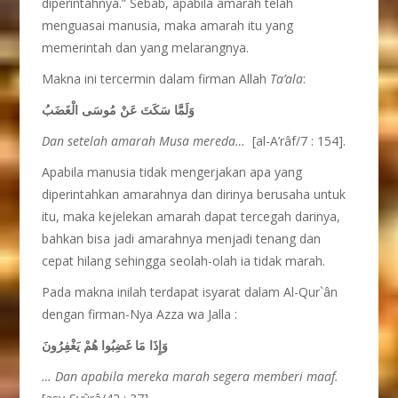
diperintahnya.” Sebab, apabila amarah telah
menguasai manusia, maka amarah itu yang
memerintah dan yang melarangnya.
Makna ini tercermin dalam firman Allah
Ta’ala
:
وَلَمَّا سَكَتَ عَنْ مُوسَى الْغَضَبُ
Dan setelah amarah Musa mereda…
[al-A’râf/7 : 154].
Apabila manusia tidak mengerjakan apa yang
diperintahkan amarahnya dan dirinya berusaha untuk
itu, maka kejelekan amarah dapat tercegah darinya,
bahkan bisa jadi amarahnya menjadi tenang dan
cepat hilang sehingga seolah-olah ia tidak marah.
Pada makna inilah terdapat isyarat dalam Al-Qur`ân
dengan firman-Nya Azza wa Jalla :
وَإِذَا مَا غَضِبُوا هُمْ يَغْفِرُونَ
… Dan apabila mereka marah segera memberi maaf.