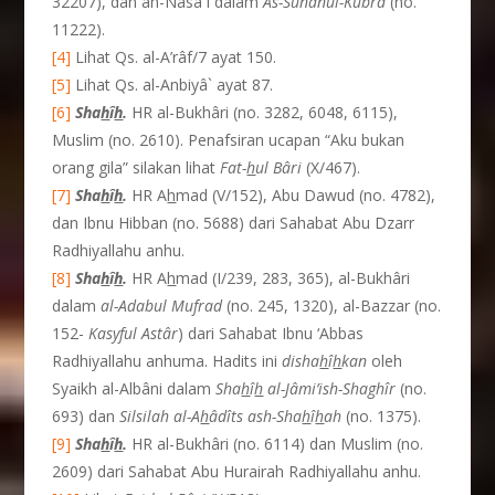
32207), dan an-Nasâ`i dalam
As-Sunanul-Kubra
(no.
11222).
[4]
Lihat Qs. al-A’râf/7 ayat 150.
[5]
Lihat Qs. al-Anbiyâ` ayat 87.
[6]
Sha
h
î
h
.
HR al-Bukhâri (no. 3282, 6048, 6115),
Muslim (no. 2610). Penafsiran ucapan “Aku bukan
orang gila” silakan lihat
Fat-
h
ul B
â
ri
(X/467).
[7]
Sha
h
î
h
.
HR A
h
mad (V/152), Abu Dawud (no. 4782),
dan Ibnu Hibban (no. 5688) dari Sahabat Abu Dzarr
Radhiyallahu anhu.
[8]
Sha
h
î
h
.
HR A
h
mad (I/239, 283, 365), al-Bukhâri
dalam
al-Adabul Mufrad
(no. 245, 1320), al-Bazzar (no.
152-
Kasyful Ast
â
r
) dari Sahabat Ibnu ‘Abbas
Radhiyallahu anhuma. Hadits ini
disha
h
î
h
kan
oleh
Syaikh al-Albâni dalam
Sha
h
î
h
al-J
â
mi’ish-Shagh
î
r
(no.
693) dan
Silsilah al-A
h
â
d
î
ts ash-Sha
h
î
h
ah
(no. 1375).
[9]
Sha
h
î
h
.
HR al-Bukhâri (no. 6114) dan Muslim (no.
2609) dari Sahabat Abu Hurairah Radhiyallahu anhu.