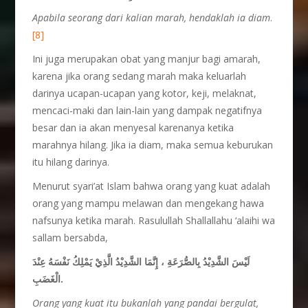
Apabila seorang dari kalian marah, hendaklah ia diam
.
[8]
Ini juga merupakan obat yang manjur bagi amarah,
karena jika orang sedang marah maka keluarlah
darinya ucapan-ucapan yang kotor, keji, melaknat,
mencaci-maki dan lain-lain yang dampak negatifnya
besar dan ia akan menyesal karenanya ketika
marahnya hilang. Jika ia diam, maka semua keburukan
itu hilang darinya.
Menurut syari’at Islam bahwa orang yang kuat adalah
orang yang mampu melawan dan mengekang hawa
nafsunya ketika marah. Rasulullah Shallallahu ‘alaihi wa
sallam bersabda,
لَيْسَ الشَّدِيْدُ بِالصُّرَعَةِ ، إِنَّمَا الشَّدِيْدُ الَّذِيْ يَمْلِكُ نَفْسَهُ عِنْدَ
الْغَضَبِ.
Orang yang kuat itu bukanlah yang pandai bergulat,