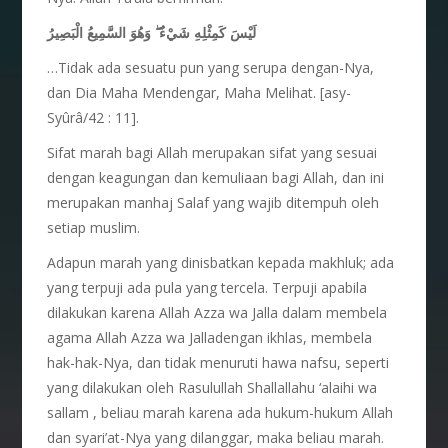
وَهُوَ السَّمِيعُ الْبَصِيرُ
ۖ
لَيْسَ كَمِثْلِهِ شَيْءٌ
…Tidak ada sesuatu pun yang serupa dengan-Nya,
dan Dia Maha Mendengar, Maha Melihat. [asy-
Syûrâ/42 : 11].
Sifat marah bagi Allah merupakan sifat yang sesuai
dengan keagungan dan kemuliaan bagi Allah, dan ini
merupakan manhaj Salaf yang wajib ditempuh oleh
setiap muslim.
Adapun marah yang dinisbatkan kepada makhluk; ada
yang terpuji ada pula yang tercela. Terpuji apabila
dilakukan karena Allah Azza wa Jalla dalam membela
agama Allah Azza wa Jalladengan ikhlas, membela
hak-hak-Nya, dan tidak menuruti hawa nafsu, seperti
yang dilakukan oleh Rasulullah Shallallahu ‘alaihi wa
sallam , beliau marah karena ada hukum-hukum Allah
dan syari’at-Nya yang dilanggar, maka beliau marah.