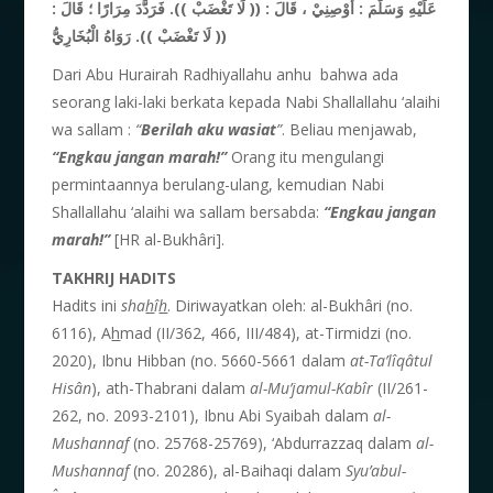
عَلَيْهِ وَسَلَّمَ
: أَوْصِنِيْ ، قَالَ : (( لَا تَغْضَبْ )). فَرَدَّدَ مِرَارًا ؛ قَالَ :
لَا تَغْضَبْ )). رَوَاهُ الْبُخَارِيُّ
((
Dari Abu Hurairah Radhiyallahu anhu bahwa ada
seorang laki-laki berkata kepada Nabi Shallallahu ‘alaihi
wa sallam :
“
Berilah aku wasiat
”
. Beliau menjawab,
“Engkau jangan marah!”
Orang itu mengulangi
permintaannya berulang-ulang, kemudian Nabi
Shallallahu ‘alaihi wa sallam bersabda:
“Engkau jangan
marah!”
[HR al-Bukhâri].
TAKHRIJ HADITS
Hadits ini
sha
h
î
h
. Diriwayatkan oleh: al-Bukhâri (no.
6116), A
h
mad (II/362, 466, III/484), at-Tirmidzi (no.
2020), Ibnu Hibban (no. 5660-5661 dalam
at-Ta’l
î
q
â
tul
His
â
n
), ath-Thabrani dalam
al-Mu’jamul-Kab
î
r
(II/261-
262, no. 2093-2101), Ibnu Abi Syaibah dalam
al-
Mushannaf
(no. 25768-25769), ‘Abdurrazzaq dalam
al-
Mushannaf
(no. 20286), al-Baihaqi dalam
Syu’abul-