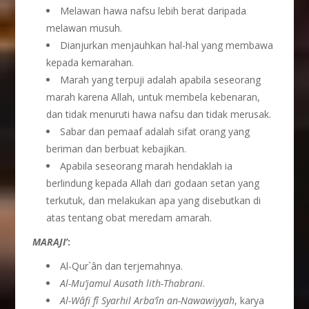
Melawan hawa nafsu lebih berat daripada
melawan musuh.
Dianjurkan menjauhkan hal-hal yang membawa
kepada kemarahan.
Marah yang terpuji adalah apabila seseorang
marah karena Allah, untuk membela kebenaran,
dan tidak menuruti hawa nafsu dan tidak merusak.
Sabar dan pemaaf adalah sifat orang yang
beriman dan berbuat kebajikan.
Apabila seseorang marah hendaklah ia
berlindung kepada Allah dari godaan setan yang
terkutuk, dan melakukan apa yang disebutkan di
atas tentang obat meredam amarah.
M
ARAJI
’
:
Al-Qur`ân dan terjemahnya.
Al-Mu’jamul Ausath lith-Thabrani
.
Al-W
â
fi f
î
Syarhil Arba’
î
n an-Nawawiyyah
, karya