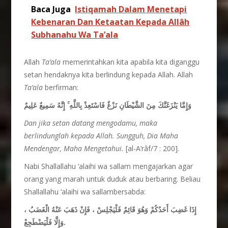
Baca Juga
Istiqamah Dalam Menetapi
Kebenaran Dan Ketaatan Kepada Allâh
Subhanahu Wa Ta’ala
Allah
Ta’ala
memerintahkan kita apabila kita diganggu
setan hendaknya kita berlindung kepada Allah. Allah
Ta’ala
berfirman:
إِنَّهُ سَمِيعٌ عَلِيمٌ
ۚ
وَإِمَّا يَنْزَغَنَّكَ مِنَ الشَّيْطَانِ نَزْغٌ فَاسْتَعِذْ بِاللَّهِ
Dan jika setan datang mengodamu, maka
berlindunglah kepada Allah. Sungguh, Dia Maha
Mendengar, Maha Mengetahui.
[al-A’râf/7 : 200].
Nabi Shallallahu ‘alaihi wa sallam mengajarkan agar
orang yang marah untuk duduk atau berbaring. Beliau
Shallallahu ‘alaihi wa sallambersabda:
إِذَا غَضِبَ أَحَدُكُمْ وَهُوَ قَائِمٌ فَلْيَجْلِسْ ، فَإِنْ ذَهَبَ عَنْهُ الْغَضَبُ ،
وَإِلَّا فَلْيَضْطَجِعْ.