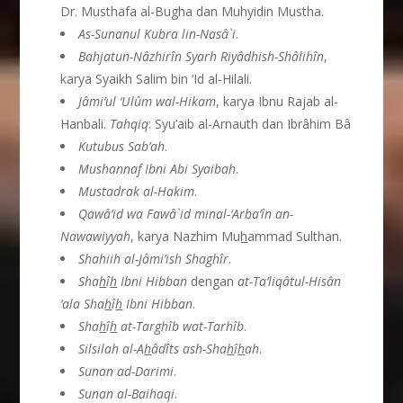
Dr. Musthafa al-Bugha dan Muhyidin Mustha.
As-Sunanul Kubra lin-Nas
â
`i
.
Bahjatun-N
â
zhir
î
n Syarh Riy
â
dhish-Sh
â
lih
î
n
,
karya Syaikh Salim bin ‘Id al-Hilali.
J
â
mi’ul ‘Ul
û
m wal-Hikam
, karya Ibnu Rajab al-
Hanbali.
Tahqiq
: Syu’aib al-Arnauth dan Ibrâhim Bâ
Kutubus Sab’ah
.
Mushannaf Ibni Abi Syaibah
.
Mustadrak al-Hakim
.
Qaw
â
’id wa Faw
â
`id minal-‘Arba’
î
n an-
Nawawiyyah
, karya Nazhim Mu
h
ammad Sulthan.
Shahiih al-J
â
mi’ish Shagh
î
r
.
Sha
h
î
h
Ibni Hibban
dengan
at-Ta’liq
â
tul-His
â
n
‘ala Sha
h
î
h
Ibni Hibban
.
Sha
h
î
h
at-Targh
î
b wat-Tarh
î
b
.
Silsilah al-A
h
â
d
î
ts ash-Sha
h
î
h
ah
.
Sunan ad-Darimi
.
Sunan al-Baihaqi
.