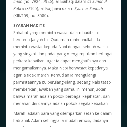
Î
m
â
n
(no. 7924, 7926), al-Baihaqi dalam
as-Sunanul-
Kubra
(X/105), al-Baghawi dalam
Syarhus Sunnah
(XIII/159, no. 3580).
SYARAH HADITS
Sahabat yang meminta wasiat dalam hadits ini
bernama Jariyah bin Qudamah rahimahullah . Ia
meminta wasiat kepada Nabi dengan sebuah wasiat
yang singkat dan padat yang mengumpulkan berbagai
perkara kebaikan, agar ia dapat menghafalnya dan
mengamalkannya. Maka Nabi berwasiat kepadanya
agar ia tidak marah. Kemudian ia mengulangi
permintaannya itu berulang-ulang, sedang Nabi tetap
memberikan jawaban yang sama. Ini menunjukkan
bahwa marah adalah pokok berbagai kejahatan, dan
menahan diri darinya adalah pokok segala kebaikan.
Marah adalah bara yang dilemparkan setan ke dalam
hati anak Adam sehingga ia mudah emosi, dadanya