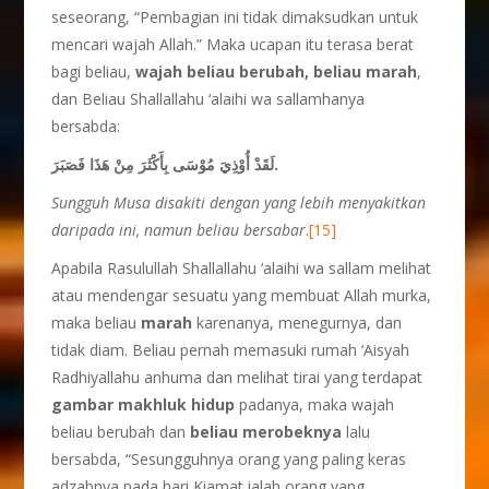
seseorang, “Pembagian ini tidak dimaksudkan untuk
mencari wajah Allah.” Maka ucapan itu terasa berat
bagi beliau,
wajah beliau berubah, beliau marah
,
dan Beliau Shallallahu ‘alaihi wa sallamhanya
bersabda:
لَقَدْ أُوْذِيَ مُوْسَى بِأَكْثَرَ مِنْ هَذَا فَصَبَرَ.
Sungguh Musa disakiti dengan yang lebih menyakitkan
daripada ini, namun beliau bersabar
.
[15]
Apabila Rasulullah Shallallahu ‘alaihi wa sallam melihat
atau mendengar sesuatu yang membuat Allah murka,
maka beliau
marah
karenanya, menegurnya, dan
tidak diam. Beliau pernah memasuki rumah ‘Aisyah
Radhiyallahu anhuma dan melihat tirai yang terdapat
gambar makhluk hidup
padanya, maka wajah
beliau berubah dan
beliau merobeknya
lalu
bersabda, “Sesungguhnya orang yang paling keras
adzabnya pada hari Kiamat ialah orang yang