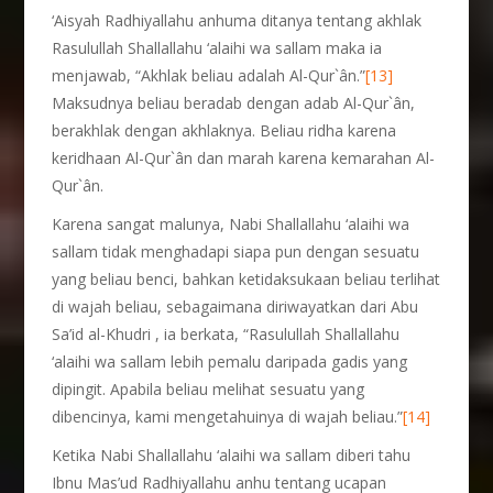
‘Aisyah Radhiyallahu anhuma ditanya tentang akhlak
Rasulullah Shallallahu ‘alaihi wa sallam maka ia
menjawab, “Akhlak beliau adalah Al-Qur`ân.”
[13]
Maksudnya beliau beradab dengan adab Al-Qur`ân,
berakhlak dengan akhlaknya. Beliau ridha karena
keridhaan Al-Qur`ân dan marah karena kemarahan Al-
Qur`ân.
Karena sangat malunya, Nabi Shallallahu ‘alaihi wa
sallam tidak menghadapi siapa pun dengan sesuatu
yang beliau benci, bahkan ketidaksukaan beliau terlihat
di wajah beliau, sebagaimana diriwayatkan dari Abu
Sa’id al-Khudri , ia berkata, “Rasulullah Shallallahu
‘alaihi wa sallam lebih pemalu daripada gadis yang
dipingit. Apabila beliau melihat sesuatu yang
dibencinya, kami mengetahuinya di wajah beliau.”
[14]
Ketika Nabi Shallallahu ‘alaihi wa sallam diberi tahu
Ibnu Mas’ud Radhiyallahu anhu tentang ucapan