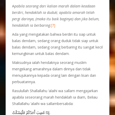
A
pabila seorang dari kalian marah dalam keadaan
berdiri, hendaklah ia duduk; apabila amarah telah
pergi darinya, (maka itu baik baginya) dan jika belum,
hendaklah ia berbaring
.
[7]
Ada yang mengatakan bahwa berdiri itu siap untuk
balas dendam, sedang orang duduk tidak siap untuk
balas dendam, sedang orang berbaring itu sangat kecil
kemungkinan untuk balas dendam.
Maksudnya ialah hendaknya seorang muslim
mengekang amarahnya dalam dirinya dan tidak
menujukannya kepada orang lain dengan lisan dan
perbuatannya.
Rasulullah Shallallahu ‘alaihi wa sallam mengajarkan
apabila seseorang marah hendaklah ia diam, Beliau
Shallallahu ‘alaihi wa sallambersabda:
إِذَا غَضِبَ أَحَدُكُمْ فَلْيَسْكُتْ.