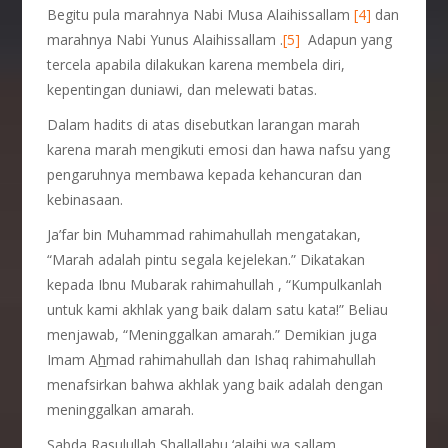
Begitu pula marahnya Nabi Musa Alaihissallam
[4]
dan
marahnya Nabi Yunus Alaihissallam .
[5]
Adapun yang
tercela apabila dilakukan karena membela diri,
kepentingan duniawi, dan melewati batas.
Dalam hadits di atas disebutkan larangan marah
karena marah mengikuti emosi dan hawa nafsu yang
pengaruhnya membawa kepada kehancuran dan
kebinasaan.
Ja’far bin Muhammad rahimahullah mengatakan,
“Marah adalah pintu segala kejelekan.” Dikatakan
kepada Ibnu Mubarak rahimahullah , “Kumpulkanlah
untuk kami akhlak yang baik dalam satu kata!” Beliau
menjawab, “Meninggalkan amarah.” Demikian juga
Imam A
h
mad rahimahullah dan Ishaq rahimahullah
menafsirkan bahwa akhlak yang baik adalah dengan
meninggalkan amarah.
Sabda Rasulullah Shallallahu ‘alaihi wa sallam ,