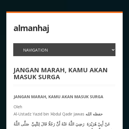
almanhaj
JANGAN MARAH, KAMU AKAN
MASUK SURGA
JANGAN MARAH, KAMU AKAN MASUK SURGA
Oleh
Al-Ustadz Yazid bin ‘Abdul Qadir Jawas
حفظه الله
عَنْ أَبِيْ هُرَيْرَةَ
رَضِيَ اللَّهُ عَنْهُ
أَنَّ رَجُلًا قَالَ لِلنَّبِيِّ
صَلَّى اللَّهُ