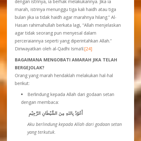
dengan istrinya, ia berhak melakukannya. Jika ia
marah, istrinya menunggu tiga kali haidh atau tiga
bulan jika ia tidak haidh agar marahnya hilang.” Al-
Hasan rahimahullah berkata lagi, “Allah menjelaskan
agar tidak seorang pun menyesal dalam
perceraiannya seperti yang diperintahkan Allah.”
Diriwayatkan oleh al-Qadhi Isma’il.
[24]
BAGAIMANA MENGOBATI AMARAH JIKA TELAH
BERGEJOLAK?
Orang yang marah hendaklah melakukan hal-hal
berikut:
Berlindung kepada Allah dari godaan setan
dengan membaca:
أَعُوْذُ بِاللهِ مِنَ الشَّيْطَانِ الرَّجِيْمِ
Aku berlindung kepada Allah dari godaan setan
yang terkutuk
.