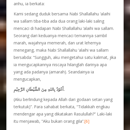
anhu, ia berkata:
Kami sedang duduk bersama Nabi Shallallahu ‘alaihi
wa sallam tiba-tiba ada dua orang laki-laki saling
mencaci di hadapan Nabi Shallallahu ‘alaihi wa sallam.
Seorang dari keduanya mencaci temannya sambil
marah, wajahnya memerah, dan urat lehernya
menegang, maka Nabi Shallallahu ‘alaihi wa sallam
bersabda: “Sungguh, aku mengetahui satu kalimat, jika
ia mengucapkannya niscaya hilanglah darinya apa
yang ada padanya (amarah). Seandainya ia
mengucapkan,
أَعُوْذُ بِاللهِ مِنَ الشَّيْطَانِ الرَّجِيْمِ.
(Aku berlindung kepada Allah dari godaan setan yang
terkutuk)”. Para sahabat berkata, “Tidakkah engkau
mendengar apa yang dikatakan Rasulullah?” Laki-laki
itu menjawab, “Aku bukan orang gila”.
[6]