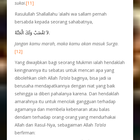
sukai
.
[11]
Rasulullah Shallallahu ‘alaihi wa sallam pernah
bersabda kepada seorang sahabatnya,
لاَ تَغْضَبْ وَلَكَ الْجَنَّةُ.
Jangan kamu marah, maka kamu akan masuk Surga
.
[12]
Yang diwajibkan bagi seorang Mukmin ialah hendaklah
keinginannya itu sebatas untuk mencari apa yang
dibolehkan oleh Allah
Ta’ala
baginya, bisa jadi ia
berusaha mendapatkannya dengan niat yang baik
sehingga ia diberi pahalanya karena. Dan hendaklah
amarahnya itu untuk menolak gangguan terhadap
agamanya dan membela kebenaran atau balas
dendam terhadap orang-orang yang mendurhakai
Allah dan Rasul-Nya, sebagaiman Allah
Ta’ala
berfirman: