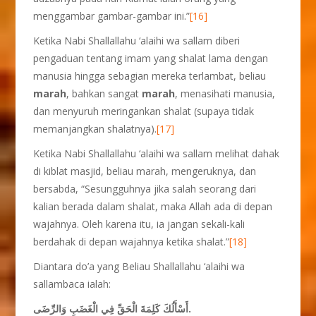
menggambar gambar-gambar ini.”
[16]
Ketika Nabi Shallallahu ‘alaihi wa sallam diberi
pengaduan tentang imam yang shalat lama dengan
manusia hingga sebagian mereka terlambat, beliau
marah
, bahkan sangat
marah
, menasihati manusia,
dan menyuruh meringankan shalat (supaya tidak
memanjangkan shalatnya).
[17]
Ketika Nabi Shallallahu ‘alaihi wa sallam melihat dahak
di kiblat masjid, beliau marah, mengeruknya, dan
bersabda, “Sesungguhnya jika salah seorang dari
kalian berada dalam shalat, maka Allah ada di depan
wajahnya. Oleh karena itu, ia jangan sekali-kali
berdahak di depan wajahnya ketika shalat.”
[18]
Diantara do’a yang Beliau Shallallahu ‘alaihi wa
sallambaca ialah:
أَسْأَلُكَ كَلِمَةَ الْحَقِّ فِي الْغَضَبِ وَالرِّضَى.