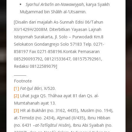
Syarhul Arba’
î
n an-Nawawiyyah
, karya Syaikh
Mu
h
ammad bin Shâlih al-‘Utsaimin.
[Disalin dari majalah As-Sunnah Edisi 06/Tahun
XII/1429H/2008M. Diterbitkan Yayasan Lajnah
Istiqomah Surakarta, Jl. Solo – Purwodadi Km.8
Selokaton Gondangrejo Solo 57183 Telp. 0271-
858197 Fax 0271-858196.Kontak Pemasaran
085290093792, 08121533647, 081575792961,
Redaksi 08122589079]
_______
Footnote
[1]
Fat-
h
ul B
â
ri,
X/520.
[2]
Lihat juga QS. Thâhaa ayat 81 dan Qs. al-
Mumtahanah ayat 13.
[3]
HR al-Bukhâri (no. 3162, 4435), Muslim (no. 194),
at-Tirmidzi (no. 2434), A
h
mad (II/435), Ibnu Hibban
(no. 6431 –
at-Ta’l
î
q
â
tul His
â
n
), Ibnu Abi Syaibah (no.