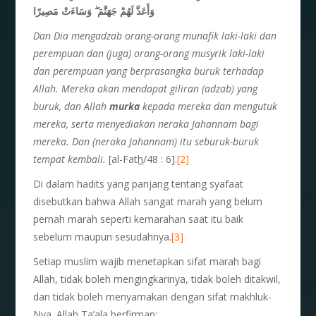
وَسَاءَتْ مَصِيرًا
ۖ
وَأَعَدَّ لَهُمْ جَهَنَّمَ
Dan Dia mengadzab orang-orang munafik laki-laki dan
perempuan dan (juga) orang-orang musyrik laki-laki
dan perempuan yang berprasangka buruk terhadap
Allah. Mereka akan mendapat giliran (adzab) yang
buruk, dan Allah
murka
kepada mereka dan mengutuk
mereka, serta menyediakan neraka Jahannam bagi
mereka. Dan (neraka Jahannam) itu seburuk-buruk
tempat kembali.
[al-Fat
h
/48 : 6].
[2]
Di dalam hadits yang panjang tentang syafaat
disebutkan bahwa Allah sangat marah yang belum
pernah marah seperti kemarahan saat itu baik
sebelum maupun sesudahnya.
[3]
Setiap muslim wajib menetapkan sifat marah bagi
Allah, tidak boleh mengingkarinya, tidak boleh ditakwil,
dan tidak boleh menyamakan dengan sifat makhluk-
Nya. Allah Ta’ala berfirman: