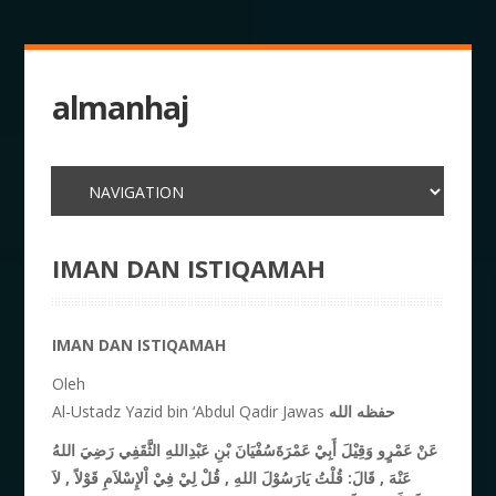
almanhaj
IMAN DAN ISTIQAMAH
IMAN DAN ISTIQAMAH
Oleh
Al-Ustadz Yazid bin ‘Abdul Qadir Jawas
حفظه الله
عَنْ عَمْرٍو وَقِيْلَ أَبِيْ عَمْرَةَسُفْيَانَ بْنِ عَبْدِاللهِ الثَّقَفِي رَضِيَ اللهُ
عَنْهَ , قَالَ: قُلْتُ يَارَسُوْلَ اللهِ , قُلْ لِيْ فِيْ اْلإِسْلاَمِ قَوْلاً , لاَ