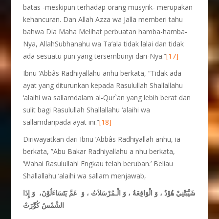
batas -meskipun terhadap orang musyrik- merupakan
kehancuran. Dan Allah Azza wa Jalla memberi tahu
bahwa Dia Maha Melihat perbuatan hamba-hamba-
Nya, AllahSubhanahu wa Ta’ala tidak lalai dan tidak
ada sesuatu pun yang tersembunyi dari-Nya.”
[17]
Ibnu ‘Abbâs Radhiyallahu anhu berkata, “Tidak ada
ayat yang diturunkan kepada Rasulullah Shallallahu
‘alaihi wa sallamdalam al-Qur`an yang lebih berat dan
sulit bagi Rasulullah Shallallahu ‘alaihi wa
sallamdaripada ayat ini.”
[18]
Diriwayatkan dari Ibnu ’Abbâs Radhiyallah anhu, ia
berkata, ”Abu Bakar Radhiyallahu a nhu berkata,
’Wahai Rasulullah! Engkau telah beruban.’ Beliau
Shallallahu ‘alaihi wa sallam menjawab,
شَيَّبَتْنِيْ هُوْدٌ ، وَ الْوَاقِعَةُ ، وَ الْـمُرْسَلاَتُ ، وَ
عَمَّ يَتَسَاءَلُوْنَ
، وَ
إِذَا
الشَّمْسُ كُوِّرَتْ