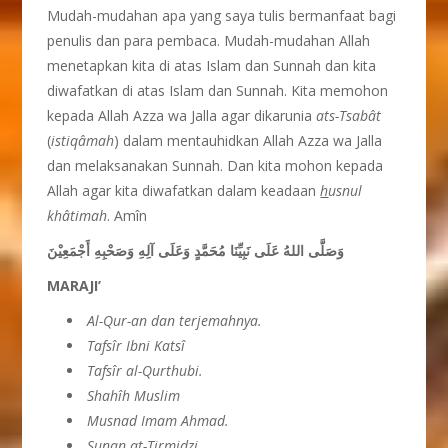
Mudah-mudahan apa yang saya tulis bermanfaat bagi
penulis dan para pembaca. Mudah-mudahan Allah
menetapkan kita di atas Islam dan Sunnah dan kita
diwafatkan di atas Islam dan Sunnah. Kita memohon
kepada Allah Azza wa Jalla agar dikarunia
ats-Tsab
â
t
(
istiqâmah
) dalam mentauhidkan Allah Azza wa Jalla
dan melaksanakan Sunnah. Dan kita mohon kepada
Allah agar kita diwafatkan dalam keadaan
h
usnul
kh
â
timah
. Amîn
وَصَلَّى اللهُ عَلَى نَبِيِّنَا مُحَمَّدٍ وَعَلَى آلِهِ وَصَحْبِهِ أَجْمَعِيْنَ
MARAJI’
Al-Qur-an dan terjemahnya.
Tafs
î
r Ibni Kats
î
Tafs
î
r al-Qurthubi.
Shah
î
h Muslim
Musna
d
Imam Ahmad.
Sunan at-Tirmidzi.