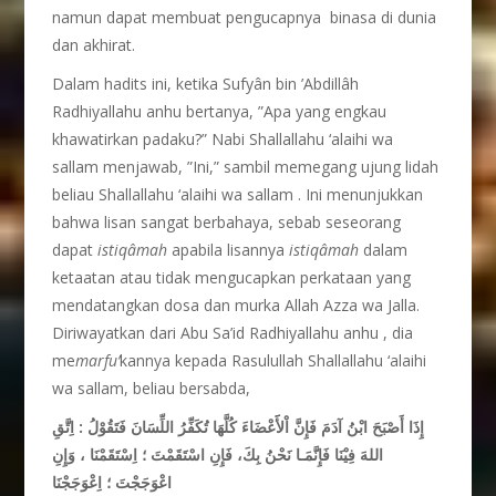
namun dapat membuat pengucapnya binasa di dunia
dan akhirat.
Dalam hadits ini, ketika Sufyân bin ’Abdillâh
Radhiyallahu anhu bertanya, ”Apa yang engkau
khawatirkan padaku?” Nabi Shallallahu ‘alaihi wa
sallam menjawab, ”Ini,” sambil memegang ujung lidah
beliau Shallallahu ‘alaihi wa sallam . Ini menunjukkan
bahwa lisan sangat berbahaya, sebab seseorang
dapat
istiqâmah
apabila lisannya
istiqâmah
dalam
ketaatan atau tidak mengucapkan perkataan yang
mendatangkan dosa dan murka Allah Azza wa Jalla.
Diriwayatkan dari Abu Sa’id Radhiyallahu anhu , dia
me
marfu’
kannya kepada Rasulullah Shallallahu ‘alaihi
wa sallam, beliau bersabda,
إِذَا أَصْبَحَ ابْنُ آدَمَ فَإِنَّ اْلأََعْضَاءَ كُلَّهَا تُكَفِّرُ اللِّسَانَ فَتَقُوْلُ : اِتَّقِ
اللهَ فِيْنَا فَإِنَّمَـا نَحْنُ بِكَ، فَإِنِ اسْتَقَمْتَ ؛ اِسْتَقَمْنَا ، وَإِنِ
اعْوَجَجْتَ ؛ اِعْوَجَجْنَا