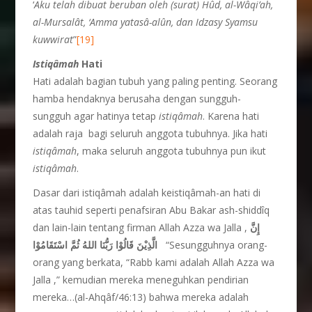
‘
Aku telah dibuat beruban oleh (surat) Hûd, al-Wâqi’ah,
al-Mursalât, ‘Amma yatasâ-alûn, dan Idzasy Syamsu
kuwwirat
”
[19]
Istiq
â
mah
Hati
Hati adalah bagian tubuh yang paling penting. Seorang
hamba hendaknya berusaha dengan sungguh-
sungguh agar hatinya tetap
istiqâmah
. Karena hati
adalah raja bagi seluruh anggota tubuhnya. Jika hati
istiq
â
mah
, maka seluruh anggota tubuhnya pun ikut
istiq
â
mah
.
Dasar dari istiqâmah adalah keistiqâmah-an hati di
atas tauhid seperti penafsiran Abu Bakar ash-shiddîq
dan lain-lain tentang firman Allah Azza wa Jalla ,
إِنَّ
الَّذِيْنَ قَالُوْا رَبُّنَا اللهُ ثُمَّ اسْتَقَامُوْا
“Sesungguhnya orang-
orang yang berkata, “Rabb kami adalah Allah Azza wa
Jalla ,” kemudian mereka meneguhkan pendirian
mereka…(al-Ahqâf/46:13) bahwa mereka adalah