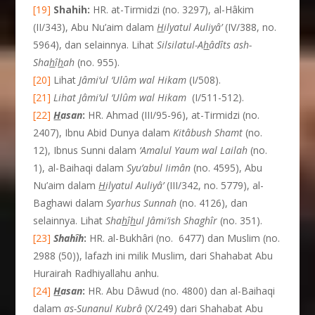
[19]
Shahih:
HR. at-Tirmidzi (no. 3297), al-Hâkim
(II/343), Abu Nu’aim dalam
H
ilyatul Auliyâ’
(IV/388, no.
5964), dan selainnya. Lihat
Silsilatul-A
h
âdîts ash-
Sha
h
î
h
ah
(no. 955).
[20]
Lihat
Jâmi’ul ‘Ulûm wal Hikam
(I/508).
[21]
Lihat Jâmi’ul ‘Ulûm wal Hikam
(I/511-512).
[22]
H
asan
:
HR. Ahmad (III/95-96), at-Tirmidzi (no.
2407), Ibnu Abid Dunya dalam
Kitâbush Shamt
(no.
12), Ibnus Sunni dalam
‘Amalul Yaum wal Lailah
(no.
1), al-Baihaqi dalam
Syu’abul Iimân
(no. 4595), Abu
Nu’aim dalam
H
ilyatul Auliyâ’
(III/342, no. 5779), al-
Baghawi dalam
Syarhus Sunnah
(no. 4126), dan
selainnya. Lihat
Sha
h
î
h
ul Jâmi’ish Shaghîr
(no. 351).
[23]
Shah
î
h
:
HR. al-Bukhâri (no. 6477) dan Muslim (no.
2988 (50)), lafazh ini milik Muslim, dari Shahabat Abu
Hurairah Radhiyallahu anhu.
[24]
H
asan
:
HR. Abu Dâwud (no. 4800) dan al-Baihaqi
dalam
as-Sunanul Kubrâ
(X/249) dari Shahabat Abu