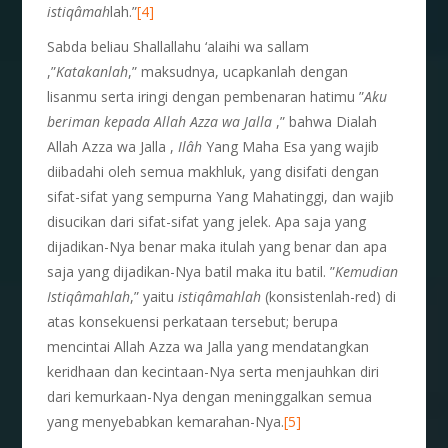
istiq
â
mah
lah.”
[4]
Sabda beliau Shallallahu ‘alaihi wa sallam
,”
Katakanlah
,” maksudnya, ucapkanlah dengan
lisanmu serta iringi dengan pembenaran hatimu ”
Aku
beriman kepada Allah Azza wa Jalla
,” bahwa Dialah
Allah Azza wa Jalla ,
Ilâh
Yang Maha Esa yang wajib
diibadahi oleh semua makhluk, yang disifati dengan
sifat-sifat yang sempurna Yang Mahatinggi, dan wajib
disucikan dari sifat-sifat yang jelek. Apa saja yang
dijadikan-Nya benar maka itulah yang benar dan apa
saja yang dijadikan-Nya batil maka itu batil. ”
Kemudian
Istiq
â
mahlah
,” yaitu
istiq
â
mahlah
(konsistenlah-red) di
atas konsekuensi perkataan tersebut; berupa
mencintai Allah Azza wa Jalla yang mendatangkan
keridhaan dan kecintaan-Nya serta menjauhkan diri
dari kemurkaan-Nya dengan meninggalkan semua
yang menyebabkan kemarahan-Nya.
[5]