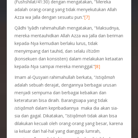
(Fushshilat/41:30) dengan mengatakan, ”Mereka
adalah orang-orang yang tidak menyekutukan Allah
Azza wa Jalla dengan sesuatu pun.”
[7]
Qâdhi ‘Iyâdh rahimahullah mengatakan, “Maksudnya,
mereka mentauhidkan Allah Azza wa Jalla dan beriman
kepada-Nya kemudian berlaku lurus, tidak
menyimpang dari tauhid, dan selalu
iltiz
â
m
(konsekuen dan konsisten) dalam melakukan ketaatan
kepada-Nya sampai mereka meninggal.”
[8]
Imam al-Qusyairi rahimahullah berkata, “
Istiq
â
mah
adalah sebuah derajat, dengannya berbagai urusan
menjadi sempurna dan berbagai kebaikan dan
keteraturan bisa diraih. Barangsiapa yang tidak
istiq
â
mah
dalam kepribadiannya maka dia akan sia-
sia dan gagal. Dikatakan, ”
Istiqâmah
tidak akan bisa
dilakukan kecuali oleh orang-orang yang besar, karena
ia keluar dari hal-hal yang dianggap lumrah,