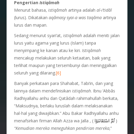
Pengertian
Istiqâmah
Menurut bahasa,
istiq
â
mah
artinya adalah
al-i’tid
â
l
(lurus). Dikatakan
aq
â
masy syai-a was taq
â
ma
artinya
lurus dan mapan.
Sedang menurut syari’at,
istiq
â
mah
adalah meniti jalan
lurus yaitu agama yang lurus (Islam) tanpa
menyimpang ke kanan atau ke kiri.
Istiq
â
mah
mencakup melakukan seluruh ketaatan, baik yang
terlihat maupun yang tersembunyi dan meninggalkan
seluruh yang dilarang.
[6]
Banyak perkataan para Shahabat, Tabi’in, dan yang
lainnya dalam mendefinisikan
istiq
â
mah
. Ibnu ‘Abbâs
Radhiyallahu anhu dan Qatâdah rahimahullah berkata,
“Maksudnya, berlaku luruslah dalam melaksanakan
hal-hal yang diwajibkan.” Abu Bakar Radhiyallahu anhu
menafsirkan firman Allah Azza wa Jalla , (
ثُمَّ اسْتَقَامُوْا
)
“Kemudian mereka meneguhkan pendirian mereka,
”