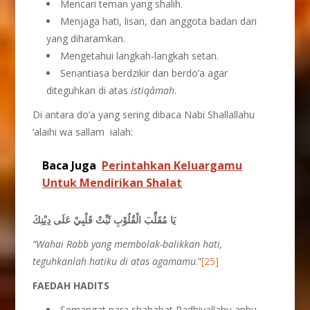
Mencari teman yang shalih.
Menjaga hati, lisan, dan anggota badan dari
yang diharamkan.
Mengetahui langkah-langkah setan.
Senantiasa berdzikir dan berdo’a agar
diteguhkan di atas
istiqâmah
.
Di antara do’a yang sering dibaca Nabi Shallallahu
‘alaihi wa sallam ialah:
Baca Juga
Perintahkan Keluargamu
Untuk Mendirikan Shalat
يَا مُقَلِّبَ الْقُلُوْبِ ثَبِّتْ قَلْبِيْ عَلَى دِيْنِكَ
“Wahai Rabb yang membolak-balikkan hati,
teguhkanlah hatiku di atas agamamu
.”
[25]
FAEDAH HADITS
Semangat para shahabat Radhiyallahu anhu