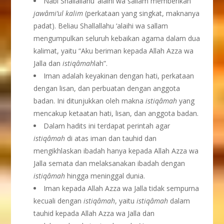
Nabi Shallallahu ‘alaihi wa sallam memberikan
jaw
â
mi’ul kalim
(perkataan yang singkat, maknanya
padat). Beliau Shallallahu ‘alaihi wa sallam
mengumpulkan seluruh kebaikan agama dalam dua
kalimat, yaitu “Aku beriman kepada Allah Azza wa
Jalla dan
istiqâmah
lah”.
Iman adalah keyakinan dengan hati, perkataan
dengan lisan, dan perbuatan dengan anggota
badan. Ini ditunjukkan oleh makna
istiqâmah
yang
mencakup ketaatan hati, lisan, dan anggota badan.
Dalam hadits ini terdapat perintah agar
istiqâmah
di atas iman dan tauhid dan
mengikhlaskan ibadah hanya kepada Allah Azza wa
Jalla semata dan melaksanakan ibadah dengan
istiqâmah
hingga meninggal dunia.
Iman kepada Allah Azza wa Jalla tidak sempurna
kecuali dengan
istiqâmah
, yaitu
istiqâmah
dalam
tauhid kepada Allah Azza wa Jalla dan