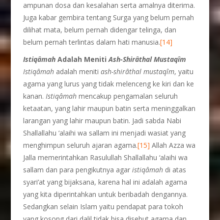
ampunan dosa dan kesalahan serta amalnya diterima.
Juga kabar gembira tentang Surga yang belum pernah
dilihat mata, belum pernah didengar telinga, dan
belum pernah terlintas dalam hati manusia.
[14]
Istiq
â
mah
Adalah Meniti
Ash-
Shir
â
thal Mustaq
î
m
Istiqâmah
adalah meniti
ash-
shir
â
thal mustaq
î
m
, yaitu
agama yang lurus yang tidak melenceng ke kiri dan ke
kanan.
Istiqâmah
mencakup pengamalan seluruh
ketaatan, yang lahir maupun batin serta meninggalkan
larangan yang lahir maupun batin. Jadi sabda Nabi
Shallallahu ‘alaihi wa sallam ini menjadi wasiat yang
menghimpun seluruh ajaran agama.
[15]
Allah Azza wa
Jalla memerintahkan Rasulullah Shallallahu ‘alaihi wa
sallam dan para pengikutnya agar
istiq
â
mah
di atas
syari’at yang bijaksana, karena hal ini adalah agama
yang kita diperintahkan untuk beribadah dengannya.
Sedangkan selain Islam yaitu pendapat para tokoh
yang kosong dari dalil tidak bisa disebut agama dan