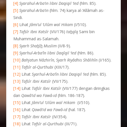
[4]
Syarahul-Arba’in libni Daqiqil ‘Ied
(hlm. 85).
[5]
Syarahul-Arba’in
(hlm. 74) karya al-‘Allâmah as-
Sindi.
[6]
Lihat
Jâmi’ul ‘Ulûm wal Hikam
(I/510).
[7]
Tafsîr Ibni Kats
î
r
(VII/176)
ta
h
qîq
Sami bin
Muhammad as-Salamah.
[8]
Syarh Sha
h
î
h
Muslim
(II/8-9).
[9]
Syarhul-Arba’în libni Daq
î
qil ‘Ied
(hlm. 86).
[10]
Bahjatun Nâzhirîn, Syarh Riyâdhis Shâlihîn
(I/165).
[11]
Tafsîr al-Qurthubi
(XIX/17).
[12]
Lihat
Syarhul-Arba’în libni Daqiqil ‘Ied
(hlm. 85).
[13]
Tafsîr Ibni Katsîr
(VII/175).
[14]
Lihat
Tafsîr Ibni Katsîr
(VII/177) dengan diringkas
dan
Qawâ’id wa Fawâ-id
(hlm. 186-187).
[15]
Lihat
Jâmi’ul ‘Ulûm wal Hikam
(I/510).
[16]
Lihat
Qawâ’id wa Fawâ-id
(hal. 187).
[17]
Tafsîr Ibni Kats
î
r
(IV/354).
[18]
Lihat
Tafsîr al-Qurthubi
(IX/71).