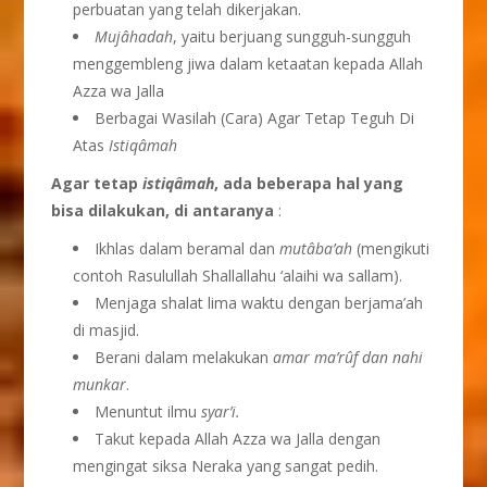
perbuatan yang telah dikerjakan.
Muj
â
hadah
, yaitu berjuang sungguh-sungguh
menggembleng jiwa dalam ketaatan kepada Allah
Azza wa Jalla
Berbagai Wasilah (Cara) Agar Tetap Teguh Di
Atas
Istiqâmah
Agar tetap
istiqâmah
, ada beberapa hal yang
bisa dilakukan, di antaranya
:
Ikhlas dalam beramal dan
mut
â
ba’ah
(mengikuti
contoh Rasulullah Shallallahu ‘alaihi wa sallam).
Menjaga shalat lima waktu dengan berjama’ah
di masjid.
Berani dalam melakukan
amar ma’r
û
f dan nahi
munkar
.
Menuntut ilmu
syar’i.
Takut kepada Allah Azza wa Jalla dengan
mengingat siksa Neraka yang sangat pedih.