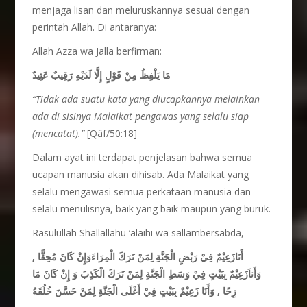
menjaga lisan dan meluruskannya sesuai dengan
perintah Allah. Di antaranya:
Allah Azza wa Jalla berfirman:
مَا يَلْفِظُ مِنْ قَوْلٍ إِلَّا لَدَيْهِ رَقِيبٌ عَتِيدٌ
“Tidak ada suatu kata yang diucapkannya melainkan
ada di sisinya Malaikat pengawas yang selal
u siap
(mencatat).”
[Qâf/50:18]
Dalam ayat ini terdapat penjelasan bahwa semua
ucapan manusia akan dihisab. Ada Malaikat yang
selalu mengawasi semua perkataan manusia dan
selalu menulisnya, baik yang baik maupun yang buruk.
Rasulullah Shallallahu ‘alaihi wa sallambersabda,
أَنَازَعِيْمٌ فِيْ رَبْضِ الْجَنَّةِ لِمَنْ تَرَكَ الْمِرَاءَوَإِنْ كَانَ مُحِقًّا ,
وَأَناَزَعِيْمٌ بِبَيْتٍ فِيْ وَسَطِ الْجَنَّةِ لِمَنْ تَرَكَ الْكَذِبَ وَ إِنْ كَانَ مَا
زِحًا , وَأَنَا زَعِيْمٌ بِبَيْتٍ فِيْ أَعْلَى الْجَنَّةِ لِمَنْ حَسَّنَ خُلُقَهُ