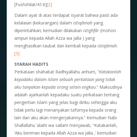
[Fushshilat/41:6]
[2]
Dalam ayat di atas terdapat isyarat bahwa pasti ada
kelalaian (kekurangan) dalam
istiq
â
mah
yang
diperintahkan; kemudian dilakukan
istighfâr
(mohon
ampun kepada Allah Azza wa Jalla ) yang
menghasilkan taubat dan kembali kepada
istiqâmah
.
[3]
SYARAH HADITS
Perkataan shahabat Radhiyallahu anhum, “
Katakanlah
kepadaku dalam Islam sebuah perkataan yang tidak
aku tanyakan kepada orang selain engkau
.” Maksudnya
adalah ajarkanlah kepadaku suatu perkataan tentang
pengertian Islam yang jelas bagi diriku sehingga aku
tidak perlu lagi menanyakan tafsirnya kepada orang
lain dan aku akan mengerjakannya.” Kemudian Nabi
Shallallahu ‘alaihi wa sallam menjawab, “Katakanlah,
‘Aku beriman kepada Allah Azza wa Jalla ,’ kemudian