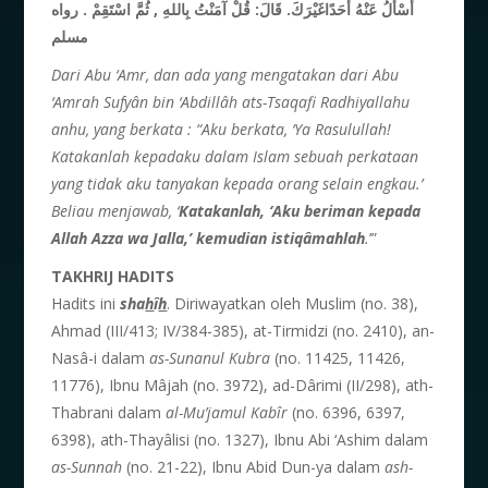
أَسْأَلُ عَنْهُ أَحَدًاغَيْرَكَ. قَالَ: قُلْ
آمَنْتُ
بِاللهِ , ثُمَّ اسْتَقِمْ . رواه
مسلم
Dari Abu ‘Amr, dan ada yang mengatakan dari Abu
‘Amrah Sufyân bin ‘Abdillâh ats-Tsaqafi Radhiyallahu
anhu, yang berkata : “Aku berkata, ‘Ya Rasulullah!
Katakanlah kepadaku dalam Islam sebuah perkataan
yang tidak aku tanyakan kepada orang selain engkau.’
Beliau menjawab, ‘
Katakanlah, ‘Aku beriman kepada
Allah
Azza wa Jalla,’ kemudian istiqâmahlah
.
’”
TAKHRIJ HADITS
Hadits ini
sha
h
î
h
. Diriwayatkan oleh Muslim (no. 38),
Ahmad (III/413; IV/384-385), at-Tirmidzi (no. 2410), an-
Nasâ-i dalam
as-Sunanul Kubra
(no. 11425, 11426,
11776), Ibnu Mâjah (no. 3972), ad-Dârimi (II/298), ath-
Thabrani dalam
al-Mu’jamul Kab
î
r
(no. 6396, 6397,
6398), ath-Thayâlisi (no. 1327), Ibnu Abi ‘Ashim dalam
as-Sunnah
(no. 21-22), Ibnu Abid Dun-ya dalam
ash-