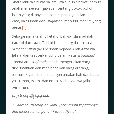
Shallallahu ‘alaihi wa sallam. Walaupun singkat, namun
telah memberikan jawaban tentang pokok-pokok
Islam yang ditanyakan oleh si penanya dalam dua
kata, yaitu iman dan
istiqâmah
menurut
manhaj
yang
benar.
[1]
Sebagaimana telah diketahui bahwa Islam adalah
tauhid
dan
taat
. Tauhid terkandung dalam kata
“
Amantu bill
â
h
(aku beriman kepada Allah Azza wa
Jalla )” dan taat terkandung dalam kata “
Istiq
â
mah
”
karena arti
istiq
â
mah
adalah mengerjakan yang
diperintahkan dan meninggalkan yang dilarang,
termasuk yang berkait dengan amalan hati dan badan
yaitu iman, Islam, dan ihsan. Allah Azza wa Jalla
berfirman,
فَاسْتَقِيمُوا إِلَيْهِ وَاسْتَغْفِرُوهُ
“…Karena itu tetaplah kamu (beribadah) kepada-Nya
dan mohonlah ampunan kepada-Nya…”