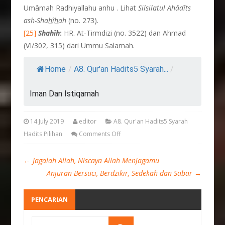
Umâmah Radhiyallahu anhu . Lihat
Silsilatul Ahâdîts
ash-Sha
h
î
h
ah
(no. 273).
[25]
Shah
î
h
:
HR. At-Tirmdizi (no. 3522) dan Ahmad
(VI/302, 315) dari Ummu Salamah.
Home
/
A8. Qur'an Hadits5 Syarah...
/
Iman Dan Istiqamah
14 July 2019
editor
A8. Qur'an Hadits5 Syarah
Hadits Pilihan
Comments Off
←
Jagalah Allah, Niscaya Allah Menjagamu
Anjuran Bersuci, Berdzikir, Sedekah dan Sabar
→
PENCARIAN