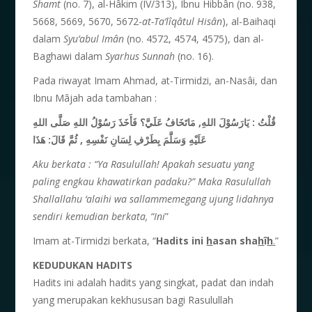
Shamt
(no. 7), al-Hâkim (IV/313), Ibnu Hibbân (no. 938,
5668, 5669, 5670, 5672-
at-Ta’l
î
q
â
tul His
â
n
), al-Baihaqi
dalam
Syu’abul Im
â
n
(no. 4572, 4574, 4575), dan al-
Baghawi dalam
Syarhus Sunnah
(no. 16).
Pada riwayat Imam Ahmad, at-Tirmidzi, an-Nasâi, dan
Ibnu Mâjah ada tambahan :
قُلْتُ : يَارَسُوْلَ اللهِ, مَاتَخَافُ عَلَيَّ؟ فَأَخَذَ رَسُوْلُ اللهِ صَلَّى اللهِ
عَلَيْهِ وَسَلَّمَ بِطَرْفِ لِسَانِ نَفْسِهِ , ثُمَّ قَالَ: هَذَا
Aku berkata : “Ya Rasulullah! Apakah sesuatu yang
paling engkau khawatirkan padaku?” Maka Rasulullah
Shallallahu ‘alaihi wa sallammemegang ujung lidahnya
sendiri kemudian berkata, “Ini
”
Imam at-Tirmidzi berkata, “
Hadits ini
h
asan sha
h
î
h
.
”
KEDUDUKAN HADITS
Hadits ini adalah hadits yang singkat, padat dan indah
yang merupakan kekhususan bagi Rasulullah