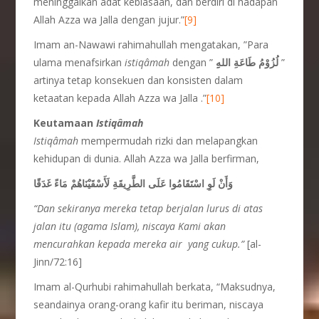
meninggalkan adat kebiasaan, dan berdiri di hadapan
Allah Azza wa Jalla dengan jujur.”
[9]
Imam an-Nawawi rahimahullah mengatakan, ”Para
ulama menafsirkan
istiq
â
mah
dengan ”
لُزُوْمُ طَاعَةِ اللهِِ
”
artinya tetap konsekuen dan konsisten dalam
ketaatan kepada Allah Azza wa Jalla .”
[10]
Keutamaan
Istiq
â
mah
Istiq
â
mah
mempermudah rizki dan melapangkan
kehidupan di dunia. Allah Azza wa Jalla berfirman,
وَأَنْ لَوِ اسْتَقَامُوا عَلَى الطَّرِيقَةِ لَأَسْقَيْنَاهُمْ مَاءً غَدَقًا
“Dan sekiranya mereka tetap berjalan lurus di atas
jalan itu (agama Islam), niscaya Kami akan
mencurahkan kepada mereka air yang cukup.”
[al-
Jinn/72:16]
Imam al-Qurhubi rahimahullah berkata, “Maksudnya,
seandainya orang-orang kafir itu beriman, niscaya