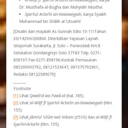
Dr. Musthafa al-Bugha dan Muhyidin Mustha.
Syarhul Arba’
î
n an-Nawawiyyah
, karya Syaikh
Muhammad bin Shâlih al-‘Utsaimî
[Disalin dari majalah As-Sunnah Edisi 10-11/Tahun
XII/1429H/2008M. Diterbitkan Yayasan Lajnah
Istiqomah Surakarta, Jl. Solo – Purwodadi Km.8
Selokaton Gondangrejo Solo 57183 Telp. 0271-
858197 Fax 0271-858196.Kontak Pemasaran
085290093792, 08121533647, 081575792961,
Redaksi 08122589079]
_______
Footnote
[1]
Lihat
Qawâ’id wa Fawâ-id
(hal. 185).
[2]
Lihat
al-Wâfî fî Syarhil-‘Arba’în an-Nawawiyyah
(hlm.
155).
[3]
Lihat
Jâmi’ul ‘Ulûm wal Hikam
(I/510) dan
al-Wâfi fî
Syarhil-Arba’în
(hlm. 155).