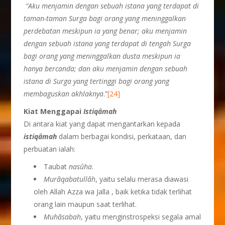
“Aku menjamin dengan sebuah istana yang terdapat di
taman-taman Surga bagi orang yang meninggalkan
perdebatan meskipun ia yang benar; aku menjamin
dengan sebuah istana yang terdapat di tengah Surga
bagi orang yang meninggalkan dusta meskipun ia
hanya bercanda; dan aku menjamin dengan sebuah
istana di Surga yang tertinggi bagi orang yang
membaguskan akhlaknya
.”
[24]
Kiat Menggapai
Istiq
â
mah
Di antara kiat yang dapat mengantarkan kepada
istiqâmah
dalam berbagai kondisi, perkataan, dan
perbuatan ialah:
Taubat
nas
û
ha
.
Mur
â
qabatull
â
h
, yaitu selalu merasa diawasi
oleh Allah Azza wa Jalla , baik ketika tidak terlihat
orang lain maupun saat terlihat.
Muh
â
sabah
, yaitu menginstrospeksi segala amal