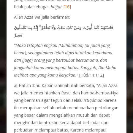
tidak pula sebagai
hujjah
.
[16]
Allah Azza wa Jalla berfirman:
إِنَّهُ بِمَا تَعْمَلُونَ
ۚ
فَاسْتَقِمْ كَمَا أُمِرْتَ وَمَنْ تَابَ مَعَكَ وَلَا تَطْغَوْا
بَصِيرٌ
“Maka tetaplah engkau (Muhammad) (di jalan yang
benar), sebagaimana telah diperintahkan kepadamu
dan (juga) orang yang bertaubat bersamamu, dan
janganlah kamu melampaui batas. Sungguh, Dia Maha
Melihat apa yang kamu kerjakan.”
[Hûd/11:112]
al-Hâfizh Ibnu Katsîr rahimahullah berkata, “Allah Azza
wa Jalla memerintahkan Rasul dan hamba-hamba-Nya
yang beriman agar teguh dan selalu
istiqâmah
karena
itu merupakan sebab untuk mendapatkan pertolongan
yang besar dalam mengalahkan musuh dan dapat
menghindari bentrokan serta dapat terhindar dari
perbuatan melampaui batas. Karena melampaui