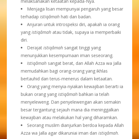
melaksanakan ketaatan kepada-Nya.
Menjaga lisan mempunyai pengaruh yang besar
terhadap
istiqâmah
hati dan badan.
Anjuran untuk introspeksi diri, apakah ia orang
yang
istiqâmah
atau tidak, supaya ia memperbaiki
diri.
Derajat
istiqâmah
sangat tinggi yang
menunjukkan kesempurnaan iman seseorang.
Istiqâmah
sangat berat, dan Allah Azza wa Jalla
memudahkan bagi orang-orang yang ikhlas
bertauhid dan terus-menerus dalam ketaatan.
Orang yang menyia-nyiakan kewajiban berarti ia
bukan orang yang
istiqâmah
bahkan ia telah
menyeleweng. Dan penyelewengan akan semakin
besar tergantung sejauh mana dia meninggalkan
kewajiban atau melakukan hal yang diharamkan.
Seorang muslim dianjurkan berdoa kepada Allah
Azza wa Jalla agar dikaruniai iman dan
istiqâmah
.