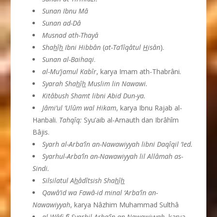
Sunan Ibnu M
â
Sunan ad-D
â
Musnad ath-Thay
â
Sha
h
î
h
Ibni Hibb
â
n
(
at-Ta’l
î
q
â
tul
H
is
â
n
).
Sunan al-Baihaqi
.
al-Mu’jamul Kab
î
r
, karya Imam ath-Thabrâni.
Syarah Sha
h
î
h
Muslim lin Nawawi.
Kit
â
bush Shamt libni Abid Dun-ya.
J
â
mi’ul ‘Ul
û
m wal Hikam
, karya Ibnu Rajab al-
Hanbali.
Tahq
î
q:
Syu’aib al-Arnauth dan Ibrâhîm
Bâjis.
Syarh al-Arba’
î
n an-Nawawiyyah libni Daq
î
qil ’Ied.
Syarhul-Arba’
î
n an-Nawawiyyah lil Allâmah as-
Sindi.
Silsilatul A
h
â
d
î
tsish Sha
h
î
h
Qaw
â
’id wa Faw
â
-id minal ‘Arba’
î
n an-
Nawawiyyah
, karya Nâzhim Muhammad Sulthâ
al-W
â
fi f
î
Syarhil Arba’
î
n an-Nawawiyyah
, karya