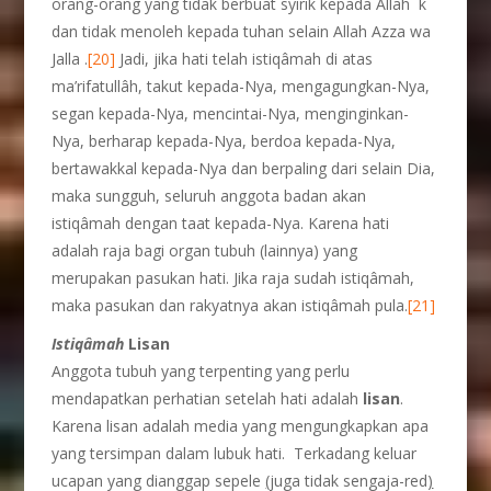
orang-orang yang tidak berbuat syirik kepada Allah k
dan tidak menoleh kepada tuhan selain Allah Azza wa
Jalla .
[20]
Jadi, jika hati telah istiqâmah di atas
ma’rifatullâh, takut kepada-Nya, mengagungkan-Nya,
segan kepada-Nya, mencintai-Nya, menginginkan-
Nya, berharap kepada-Nya, berdoa kepada-Nya,
bertawakkal kepada-Nya dan berpaling dari selain Dia,
maka sungguh, seluruh anggota badan akan
istiqâmah dengan taat kepada-Nya. Karena hati
adalah raja bagi organ tubuh (lainnya) yang
merupakan pasukan hati. Jika raja sudah istiqâmah,
maka pasukan dan rakyatnya akan istiqâmah pula.
[21]
Istiq
â
mah
Lisan
Anggota tubuh yang terpenting yang perlu
mendapatkan perhatian setelah hati adalah
lisan
.
Karena lisan adalah media yang mengungkapkan apa
yang tersimpan dalam lubuk hati. Terkadang keluar
ucapan yang dianggap sepele
(
juga tidak sengaja-red
)