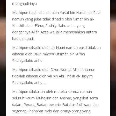
menghadirinya.
Meskipun telah dihadiri oleh Yusuf bin Husain ar-Razi
namun yang jelas tidak dihadiri oleh ‘Umar bin al-
Khaththab al-Fâruq Radhiyallahu anhu yang
dengannya Allâh Azza wa Jalla memisahkan antara
haq dan batil.
Meskipun dihadiri oleh an-Nuuri namun pasti tidaklah
dihadiri oleh
Dzun N
û
rain
‘Utsmân bin ‘Affân
Radhiyallahu anhu
Meskipun dihadiri oleh Dzun Nun al-Mishri namun
tidaklah dihadiri oleh ‘Ali bin Abi Thâlib al-Hasyimi
Radhiyallahu anhu …
Meskipun dilakukan oleh mereka semua namun
seluruh kaum Muhajirin dan Anshar, yang ikut serta
dalam Perang Badar, peserta Bai’atur Ridhwan, dan
segenap Shahabat Nabi dan orang-orang yang