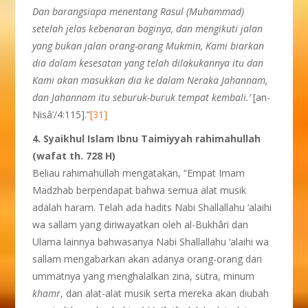
Dan barangsiapa menentang Rasul (Muhammad
)
setelah jelas kebenaran baginya, dan mengikuti jalan
yang bukan jalan orang-orang Mukmin, Kami biarkan
dia dalam kesesatan yang telah dilakukannya itu dan
Kami akan masukkan dia ke dalam Neraka Jahannam,
dan Jahannam itu seburuk-buruk tempat kembali.’
[an-
Nisâ’/4:115].”
[31]
4. Syaikhul Islam Ibnu Taimiyyah rahimahullah
(wafat th. 728 H)
Beliau rahimahullah mengatakan, “Empat Imam
Madzhab berpendapat bahwa semua alat musik
adalah haram. Telah ada hadits Nabi Shallallahu ‘alaihi
wa sallam yang diriwayatkan oleh al-Bukhâri dan
Ulama lainnya bahwasanya Nabi Shallallahu ‘alaihi wa
sallam mengabarkan akan adanya orang-orang dari
ummatnya yang menghalalkan zina, sutra, minum
khamr
, dan alat-alat musik serta mereka akan diubah