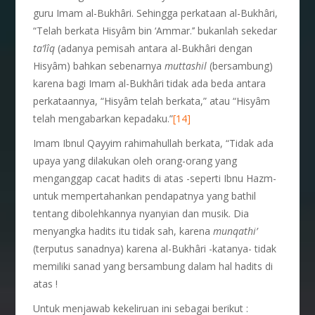
guru Imam al-Bukhâri. Sehingga perkataan al-Bukhâri,
“Telah berkata Hisyâm bin ‘Ammar.’’ bukanlah sekedar
ta’l
î
q
(adanya pemisah antara al-Bukhâri dengan
Hisyâm) bahkan sebenarnya
muttashil
(bersambung)
karena bagi Imam al-Bukhâri tidak ada beda antara
perkataannya, “Hisyâm telah berkata,” atau “Hisyâm
telah mengabarkan kepadaku.”
[14]
Imam Ibnul Qayyim rahimahullah berkata, “Tidak ada
upaya yang dilakukan oleh orang-orang yang
menganggap cacat hadits di atas -seperti Ibnu Hazm-
untuk mempertahankan pendapatnya yang bathil
tentang dibolehkannya nyanyian dan musik. Dia
menyangka hadits itu tidak sah, karena
munqathi’
(terputus sanadnya) karena al-Bukhâri -katanya- tidak
memiliki sanad yang bersambung dalam hal hadits di
atas !
Untuk menjawab kekeliruan ini sebagai berikut :