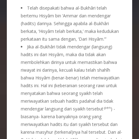
Telah disepakati bahwa al-Bukhâri telah
bertemu Hisyâm bin ‘Ammar dan mendengar
(hadits) darinya. Sehingga apabila al-Bukhâri
berkata, ‘Hisyâm telah berkata,’ maka kedudukan
perkataan itu sama dengan, ‘Dari Hisyâm.’”
Jika al-Bukhâri tidak mendengar (langsung)
hadits ini dari Hisyâm, maka dia tidak akan
membolehkan dirinya untuk memastikan bahwa
riwayat ini darinya, kecuali kalau telah shahîh
bahwa Hisyâm (benar-benar) telah meriwayatkan
hadits ini. Hal ini (keberanian seorang rawi untuk
menyatakan bahwa seorang syaikh telah
meriwayatkan sebuah hadits padahal dia tidak
-pen
mendengar langsung dari syaikh tersebut
) -
biasanya- karena banyaknya orang yang
meriwayatkan hadits itu dari syaikh tersebut dan
karena masyhur (terkenal)nya hal tersebut. Dan al-