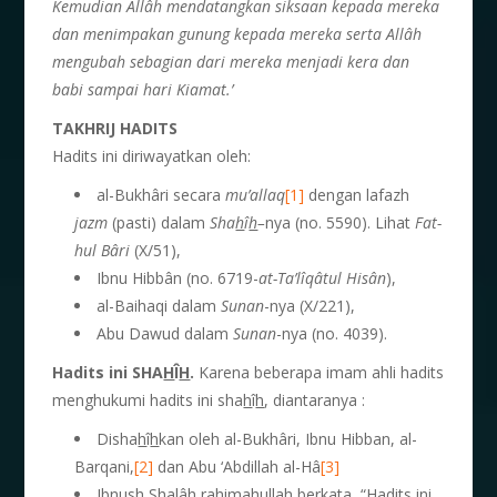
Kemudian Allâh mendatangkan siksaan kepada
mereka
dan menimpakan gunung kepada
mereka serta Allâh
mengubah sebagian dari
mereka menjadi kera dan
babi sampai hari Kiamat.’
T
AKHRIJ HADITS
Hadits ini diriwayatkan oleh:
al-Bukhâri secara
mu’allaq
[1]
dengan lafazh
jazm
(pasti) dalam
Sha
h
î
h
–
nya (no. 5590). Lihat
Fat-
hul B
â
ri
(X/51),
Ibnu Hibbân (no. 6719-
at-Ta’l
î
q
â
tul His
â
n
),
al-Baihaqi dalam
Sunan
-nya (X/221),
Abu Dawud dalam
Sunan
-nya (no. 4039).
Hadits ini SHA
H
Î
H
.
Karena beberapa imam ahli hadits
menghukumi hadits ini sha
h
î
h
, diantaranya :
Disha
h
î
h
kan oleh al-Bukhâri, Ibnu Hibban, al-
Barqani,
[2]
dan Abu ‘Abdillah al-Hâ
[3]
Ibnush Shalâ
h
rahimahullah berkata, “Hadits ini