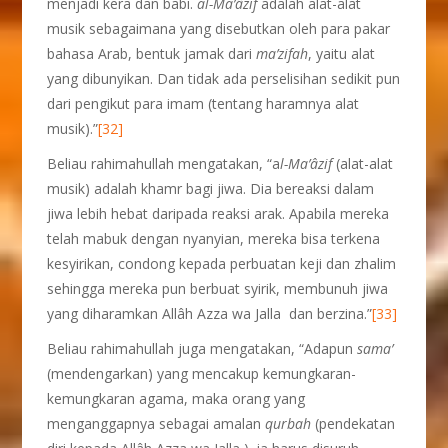
menjadi kera dan babi.
al-Ma’
â
zif
adalah alat-alat
musik sebagaimana yang disebutkan oleh para pakar
bahasa Arab, bentuk jamak dari
ma’zifah
, yaitu alat
yang dibunyikan. Dan tidak ada perselisihan sedikit pun
dari pengikut para imam (tentang haramnya alat
musik).”
[32]
Beliau rahimahullah mengatakan, “a
l-
Ma’
â
zif
(alat-alat
musik) adalah khamr bagi jiwa. Dia bereaksi dalam
jiwa lebih hebat daripada reaksi arak. Apabila mereka
telah mabuk dengan nyanyian, mereka bisa terkena
kesyirikan, condong kepada perbuatan keji dan zhalim
sehingga mereka pun berbuat syirik, membunuh jiwa
yang diharamkan Allâh Azza wa Jalla dan berzina.”
[33]
Beliau rahimahullah juga mengatakan, “Adapun
sama’
(mendengarkan) yang mencakup kemungkaran-
kemungkaran agama, maka orang yang
menganggapnya sebagai amalan
qurbah
(pendekatan