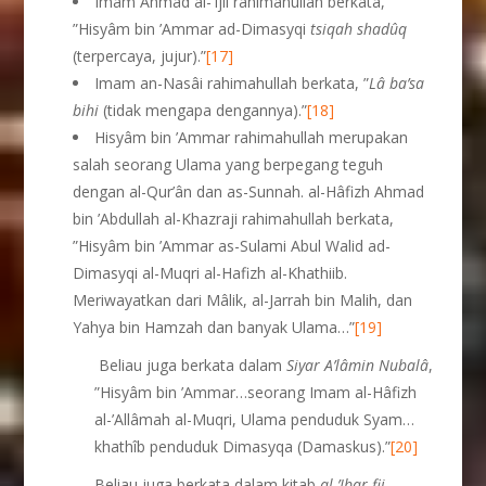
Imam Ahmad al-’Ijli rahimahullah berkata,
”Hisyâm bin ’Ammar ad-Dimasyqi
tsiqah shad
û
q
(terpercaya, jujur).”
[17]
Imam an-Nasâi rahimahullah berkata, ”
L
â
ba’sa
bihi
(tidak mengapa dengannya).”
[18]
Hisyâm bin ’Ammar rahimahullah merupakan
salah seorang Ulama yang berpegang teguh
dengan al-Qur’ân dan as-Sunnah. al-Hâfizh Ahmad
bin ’Abdullah al-Khazraji rahimahullah berkata,
”Hisyâm bin ’Ammar as-Sulami Abul Walid ad-
Dimasyqi al-Muqri al-Hafizh al-Khathiib.
Meriwayatkan dari Mâlik, al-Jarrah bin Malih, dan
Yahya bin Hamzah dan banyak Ulama…”
[19]
Beliau juga berkata dalam
Siyar A’l
â
min Nubal
â
,
”Hisyâm bin ’Ammar…seorang Imam al-Hâfizh
al-’Allâmah al-Muqri, Ulama penduduk Syam…
khathîb penduduk Dimasyqa (Damaskus).”
[20]
Beliau juga berkata dalam kitab
al-’Ibar fii