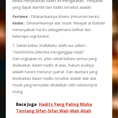
ketika menjelaskan hadits ini mengatakan, “Pelajaran
yang dapat diambil dari hadits tersebut adalah:
Pertama :
Diharamkannya khamr (minuman keras).
Kedua :
Diharamkannya alat musik. Riwayat al-Bukhâri
menunjukkan hal itu sebagaimana terlihat dari
beberapa segi berikut :
1. Sabda beliau Shallallahu ‘alaihi wa sallam
:
“
Yastahill
û
na
(Mereka menganggap halal)”
Dari ungkapan ini, jelas sekali bahwa semua yang
disebutkan dalam hadits di atas, hukum asalnya
adalah haram menurut syari’at. Dan diantara yang
disebutkan dalam hadits tersebut adalah alat-alat
musik yang kemudian dihalalkan oleh sekelompok
orang.
Baca Juga
Hadits Yang Paling Mulia
Tentang Sifat-Sifat Wali-Wali Allah