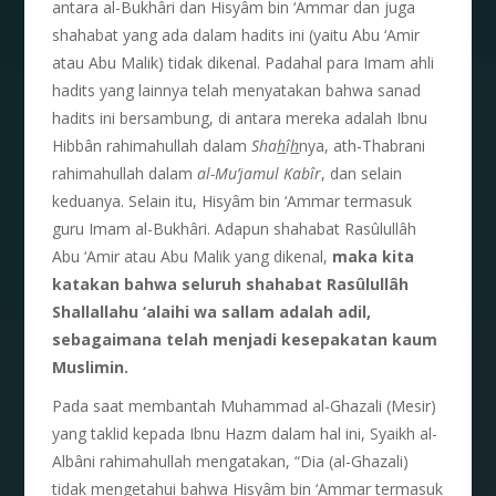
antara al-Bukhâri dan Hisyâm bin ‘Ammar dan juga
shahabat yang ada dalam hadits ini (yaitu Abu ‘Amir
atau Abu Malik) tidak dikenal. Padahal para Imam ahli
hadits yang lainnya telah menyatakan bahwa sanad
hadits ini bersambung, di antara mereka adalah Ibnu
Hibbân rahimahullah dalam
Sha
h
î
h
nya, ath-Thabrani
rahimahullah dalam
al-Mu’jamul Kab
î
r
, dan selain
keduanya. Selain itu, Hisyâm bin ‘Ammar termasuk
guru Imam al-Bukhâri. Adapun shahabat Rasûlullâh
Abu ‘Amir atau Abu Malik yang dikenal,
maka kita
katakan bahwa seluruh
shahabat Rasûlullâh
Shallallahu ‘alaihi wa sallam
adalah adil,
sebagaimana telah menjadi kesepa
katan kaum
Muslimin.
Pada saat membantah Muhammad al-Ghazali (Mesir)
yang taklid kepada Ibnu Hazm dalam hal ini, Syaikh al-
Albâni rahimahullah mengatakan, “Dia (al-Ghazali)
tidak mengetahui bahwa Hisyâm bin ‘Ammar termasuk