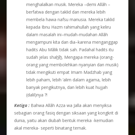
menghalalkan musik. Mereka –demi Allâh –
berfatwa dengan taklid dan mereka lebih
membela hawa nafsu manusia. Mereka taklid
kepada Ibnu Hazm rahimahullah yang keliru
dalam masalah ini–mudah-mudahan Allâh
mengampuni kita dan dia–karena menganggap
hadits Abu Mâlik tidak sah. Padahal hadits itu
sudah jelas sha
h
î
h
. Mengapa mereka (orang-
orang yang membolehkan nyanyian dan musik)
tidak mengikuti empat Imam Madzhab yang
lebih paham, lebih ‘alim dalam agama, lebih
banyak pengikutnya, dan lebih kuat hujjah
(dalil)nya ?!
Ketiga :
Bahwa Allâh Azza wa Jalla akan menyiksa
sebagian orang fasiq dengan siksaan yang kongkrit di
dunia, yaitu akan diubah bentuk mereka -kemudian
akal mereka- seperti binatang ternak.