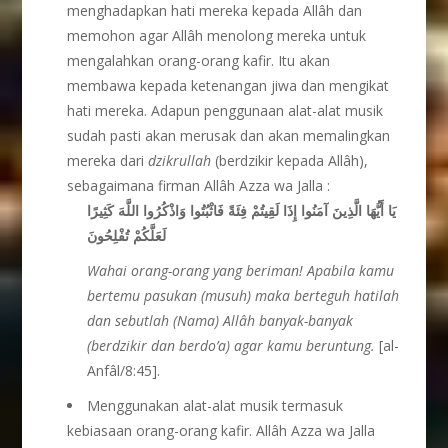
menghadapkan hati mereka kepada Allâh dan
memohon agar Allâh menolong mereka untuk
mengalahkan orang-orang kafir. Itu akan
membawa kepada ketenangan jiwa dan mengikat
hati mereka. Adapun penggunaan alat-alat musik
sudah pasti akan merusak dan akan memalingkan
mereka dari
dzikrul
lah
(berdzikir kepada Allâh),
sebagaimana firman Allâh Azza wa Jalla :
يَا أَيُّهَا الَّذِينَ آمَنُوا إِذَا لَقِيتُمْ فِئَةً فَاثْبُتُوا وَاذْكُرُوا اللَّهَ كَثِيرًا
لَعَلَّكُمْ تُفْلِحُونَ
Wahai orang-orang yang beriman! Apabila kamu
bertemu pasukan (musuh) maka berteguh hatilah
dan sebutlah (Nama) Allâh banyak-banyak
(berdzikir dan berdo’a) agar kamu beruntung.
[al-
Anfâl/8:45].
Menggunakan alat-alat musik termasuk
kebiasaan orang-orang kafir. Allâh Azza wa Jalla