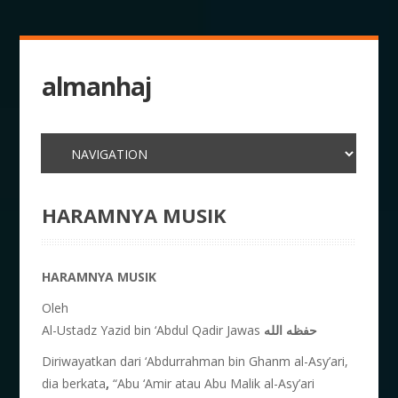
almanhaj
HARAMNYA MUSIK
HARAMNYA MUSIK
Oleh
Al-Ustadz Yazid bin ‘Abdul Qadir Jawas
حفظه الله
Diriwayatkan dari ‘Abdurrahman bin Ghanm al-Asy’ari,
dia berkata
,
“Abu ‘Amir atau Abu Malik al-Asy’ari