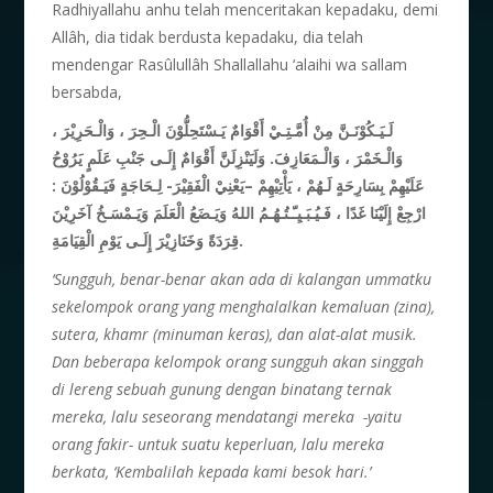
Radhiyallahu anhu telah menceritakan kepadaku, demi
Allâh, dia tidak berdusta kepadaku, dia telah
mendengar Rasûlullâh Shallallahu ‘alaihi wa sallam
bersabda,
لَـيَـكُوْنَـنَّ مِنْ أُمَّـتِـيْ أَقْوَامٌ يَـسْتَحِلُّوْنَ الْـحِرَ ، وَالْـحَرِيْرَ ،
وَالْـخَمْرَ ، وَالْـمَعَازِفَ. وَلَيَنْزِلَنَّ أَقْوَامٌ إِلَـى جَنْبِ عَلَمٍ يَرُوْحُ
عَلَيْهِمْ بِسَارِحَةٍ لَـهُمْ ، يَأْتِيْهِمْ –يَعْنِيْ الْفَقِيْرَ- لِـحَاجَةٍ فَيَـقُوْلُوْنَ :
ارْجِعْ إِلَيْنَا غَدًا ، فَـيُـبَـيِـّـتُـهُـمُ اللهُ وَيَـضَعُ الْعَلَمَ وَيَـمْسَـخُ آخَرِيْنَ
قِرَدَةً وَخَنَازِيْرَ إِلَـى يَوْمِ الْقِيَامَةِ.
‘Sungguh, benar-benar akan ada di kalangan ummatku
sekelompok orang yang menghalalkan kemaluan (zina),
sutera, khamr (minuman keras), dan alat-alat musik.
Dan beberapa kelompok orang sungguh akan singgah
di lereng sebuah gunung dengan binatang ternak
mereka, lalu seseorang mendatangi mereka
-yaitu
orang fakir-
untuk suatu keperluan, lalu mereka
berkata,
‘Kembalilah kepada kami besok hari.’