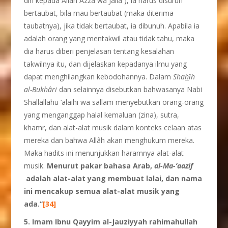
diri kepada Allâh Azza wa Jalla ), ia harus disuruh
bertaubat, bila mau bertaubat (maka diterima
taubatnya), jika tidak bertaubat, ia dibunuh. Apabila ia
adalah orang yang mentakwil atau tidak tahu, maka
dia harus diberi penjelasan tentang kesalahan
takwilnya itu, dan dijelaskan kepadanya ilmu yang
dapat menghilangkan kebodohannya. Dalam
Sha
h
î
h
al-Bukhâri
dan selainnya disebutkan bahwasanya Nabi
Shallallahu ‘alaihi wa sallam menyebutkan orang-orang
yang menganggap halal kemaluan (zina), sutra,
khamr, dan alat-alat musik dalam konteks celaan atas
mereka dan bahwa Allâh akan menghukum mereka.
Maka hadits ini menunjukkan haramnya alat-alat
musik.
Menurut pakar bahasa Arab,
al-Ma-’aazif
adalah alat-alat yang membuat lalai, dan nama
ini mencakup semua alat-alat musik yang
ada.”
[34]
5. Imam Ibnu Qayyim al-Jauziyyah
rahimahullah