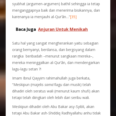
syubhat (argumen-argumen) bathil sehingga ia tetap
menganggapnya baik dan menerima bisikannya, dan
karenanya ia menjauhi al-Qur’ân…”
[35]
Baca Juga
Anjuran Untuk Menikah
Satu hal yang sangat mengherankan yaitu sebagian
orang bernyanyi, berdansa, dan bergoyang dalam
rangka beribadah –menurut sangkaan mereka–,
mereka meninggalkan al-Qur’ân, dan mendengarkan
lagu-lagu setan ?!
Imam Ibnul Qayyim rahimahullah juga berkata,
“Meskipun (majelis
sama’
/lagu dan musik) telah
dihadiri oleh seratus wali (menurut kaum shufi) akan
tetapi telah diingkari oleh lebih dari seribu wali.
Meskipun dihadiri oleh Abu Bakar asy-Syibli, akan
tetapi Abu Bakar ash-Shiddiq Radhiyallahu anhu tidak