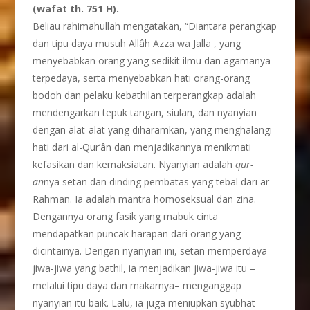
(wafat th. 751 H).
Beliau rahimahullah mengatakan, “Diantara perangkap
dan tipu daya musuh Allâh Azza wa Jalla , yang
menyebabkan orang yang sedikit ilmu dan agamanya
terpedaya, serta menyebabkan hati orang-orang
bodoh dan pelaku kebathilan terperangkap adalah
mendengarkan tepuk tangan, siulan, dan nyanyian
dengan alat-alat yang diharamkan, yang menghalangi
hati dari al-Qur’ân dan menjadikannya menikmati
kefasikan dan kemaksiatan. Nyanyian adalah
qur-
an
nya setan dan dinding pembatas yang tebal dari ar-
Rahman. Ia adalah mantra homoseksual dan zina.
Dengannya orang fasik yang mabuk cinta
mendapatkan puncak harapan dari orang yang
dicintainya. Dengan nyanyian ini, setan memperdaya
jiwa-jiwa yang bathil, ia menjadikan jiwa-jiwa itu –
melalui tipu daya dan makarnya– menganggap
nyanyian itu baik. Lalu, ia juga meniupkan syubhat-