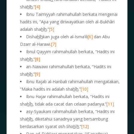
sha
h
î
h
.”
[4]
Ibnu Taimiyyah rahimahullah berkata mengenai
hadits ini, “Apa yang diriwayatkan oleh al-Bukhâri
adalah sha
h
î
h
.”
[5]
Disha
h
î
h
kan juga oleh al-Isma’ili
[6]
dan Abu
Dzarr al-Harawi.
[7]
Ibnul Qayyim rahimahullah berkata, “Hadits ini
sha
h
î
h
.”
[8]
an-Nawawi rahimahullah berkata, “Hadits ini
sha
h
î
h
.”
[9]
Ibnu Rajab al-Hanbali rahimahullah mengatakan,
“Maka hadits ini adalah sha
h
î
h
.”
[10]
Ibnu Hajar rahimahullah berkata, “Hadits ini
sha
h
î
h
, tidak ada cacat dan celaan padanya.”
[11]
asy-Syaukani rahimahullah berkata, “Hadits ini
sha
h
î
h
, diketahui sanadnya yang bersambung
berdasarkan syarat
ash-
Sha
h
î
h
.”
[12]
Dan ad-Dahlawi mengatakan, “(Sanadnya)