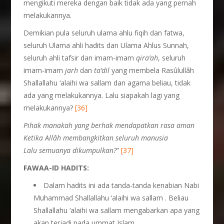
mengikuti mereka dengan baik tidak ada yang pernah
melakukannya.
Demikian pula seluruh ulama ahlu fiqih dan fatwa,
seluruh Ulama ahli hadits dan Ulama Ahlus Sunnah,
seluruh ahli tafsir dan imam-imam
qira’ah
, seluruh
imam-imam
jarh
dan
ta’dil
yang membela Rasûlullâh
Shallallahu ‘alaihi wa sallam dan agama beliau, tidak
ada yang melakukannya. Lalu siapakah lagi yang
melakukannya?
[36]
Pihak manakah yang berhak mendapatkan rasa aman
Ketika Allâh membangkitkan seluruh manusia
Lalu semuanya dikumpulkan?
”
[37]
FAWAA-ID HADITS:
Dalam hadits ini ada tanda-tanda kenabian Nabi
Muhammad Shallallahu ‘alaihi wa sallam . Beliau
Shallallahu ‘alaihi wa sallam mengabarkan apa yang
akan terjadi pada ummat Islam.