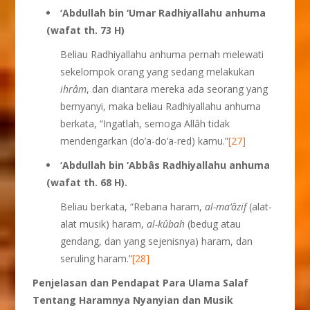
‘Abdullah bin ‘Umar
Radhiyallahu anhuma
(wafat th. 73 H)
Beliau Radhiyallahu anhuma pernah melewati
sekelompok orang yang sedang melakukan
ihr
â
m
, dan diantara mereka ada seorang yang
bernyanyi, maka beliau Radhiyallahu anhuma
berkata, “Ingatlah, semoga Allâh tidak
mendengarkan (do’a-do’a-red) kamu.”
[27]
‘Abdullah bin ‘Abb
â
s
Radhiyallahu anhuma
(wafat th. 68 H).
Beliau berkata, “Rebana haram,
al-ma’
â
zif
(alat-
alat musik) haram,
al-k
û
bah
(bedug atau
gendang, dan yang sejenisnya) haram, dan
seruling haram.”
[28]
Penjelasan dan Pendapat Para Ulama Salaf
Tentang Haramnya Nyanyian dan Musik