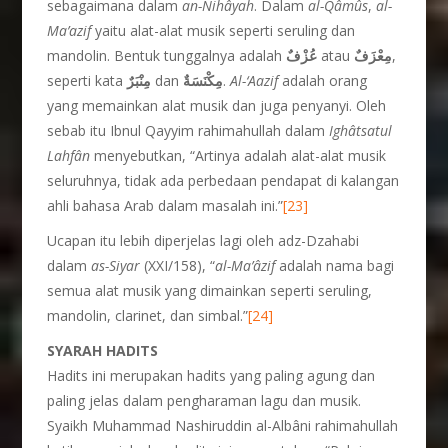
sebagaimana dalam
an-Nih
â
yah
. Dalam
al-Q
â
m
û
s
,
al-
Ma’azif
yaitu alat-alat musik seperti seruling dan
mandolin. Bentuk tunggalnya adalah
عُزْفٌ
atau
مِعْزَفٌ
,
seperti kata
مِنْبَرٌ
dan
مِكْنَسَةٌ
.
Al-‘Aazif
adalah orang
yang memainkan alat musik dan juga penyanyi. Oleh
sebab itu Ibnul Qayyim rahimahullah dalam
Igh
â
tsatul
Lahf
â
n
menyebutkan, “Artinya adalah alat-alat musik
seluruhnya, tidak ada perbedaan pendapat di kalangan
ahli bahasa Arab dalam masalah ini.”
[23]
Ucapan itu lebih diperjelas lagi oleh adz-Dzahabi
dalam
as-Siyar
(XXI/158), “
al-Ma’
â
zif
adalah nama bagi
semua alat musik yang dimainkan seperti seruling,
mandolin, clarinet, dan simbal.”
[24]
S
YARAH HADITS
Hadits ini merupakan hadits yang paling agung dan
paling jelas dalam pengharaman lagu dan musik.
Syaikh Muhammad Nashiruddin al-Albâni rahimahullah