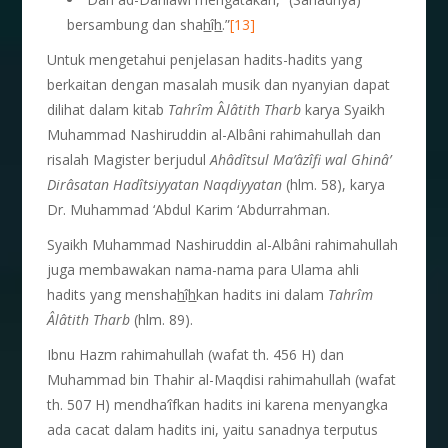
bersambung dan sha
h
î
h
.”
[13]
Untuk mengetahui penjelasan hadits-hadits yang
berkaitan dengan masalah musik dan nyanyian dapat
dilihat dalam kitab
Tahr
î
m
Â
l
â
tith
Tharb
karya Syaikh
Muhammad Nashiruddin al-Albâni rahimahullah dan
risalah Magister berjudul
Ah
â
d
î
tsul Ma’
â
z
î
fi wal Ghin
â
’
Dir
â
satan Had
î
tsiy
yatan Naqdiyyatan
(hlm. 58), karya
Dr. Muhammad ‘Abdul Karim ‘Abdurrahman.
Syaikh Muhammad Nashiruddin al-Albâni rahimahullah
juga membawakan nama-nama para Ulama ahli
hadits yang mensha
h
î
h
kan hadits ini dalam
Tahr
î
m
Â
l
â
tith Tharb
(hlm. 89).
Ibnu Hazm rahimahullah (wafat th. 456 H) dan
Muhammad bin Thahir al-Maqdisi rahimahullah (wafat
th. 507 H) mendha’îfkan hadits ini karena menyangka
ada cacat dalam hadits ini, yaitu sanadnya terputus