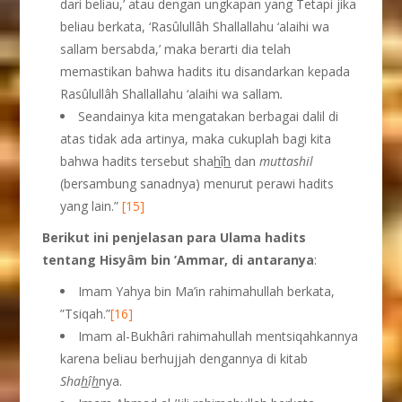
dari beliau,’ atau dengan ungkapan yang Tetapi jika
beliau berkata, ‘Rasûlullâh Shallallahu ‘alaihi wa
sallam bersabda,’ maka berarti dia telah
memastikan bahwa hadits itu disandarkan kepada
Rasûlullâh Shallallahu ‘alaihi wa sallam
.
Seandainya kita mengatakan berbagai dalil di
atas tidak ada artinya, maka cukuplah bagi kita
bahwa hadits tersebut sha
h
î
h
dan
muttashil
(bersambung sanadnya) menurut perawi hadits
yang lain.”
[15]
Berikut ini penjelasan para Ulama hadits
tentang Hisyâm bin ’Ammar, di antaranya
:
Imam Yahya bin Ma’in rahimahullah berkata,
”Tsiqah.”
[16]
Imam al-Bukhâri rahimahullah mentsiqahkannya
karena beliau berhujjah dengannya di kitab
Sha
h
î
h
nya.