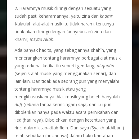
2. Haramnya musik diiringi dengan sesuatu yang
sudah pasti keharamannya, yaitu zina dan
khamr
.
Kalaulah alat-alat musik itu tidak haram, tentunya
tidak akan diiringi dengan (penyebutan) zina dan
khamr,
insyaa Allâh
.
Ada banyak hadits, yang sebagiannya shahîh, yang
menerangkan tentang haramnya berbagai alat musik
yang terkenal ketika itu seperti gendang,
al-qan
û
n
(sejenis alat musik yang menggunakan senar), dan
lain-lain. Dan tidak ada seorang pun yang menyalahi
tentang haramnya musik atau yang
mengkhususkannya. Alat musik yang boleh hanyalah
duff
(rebana tanpa kerincingan) saja, dan itu pun
dibolehkan hanya pada waktu acara pernikahan dan
‘Ied (hari raya). Dibolehkan dengan ketentuan yang
rinci dalam kitab-kitab fiqih. Dan saya (Syaikh al-Albani)
telah sebutkan (rinciannya) dalam buku bantahan