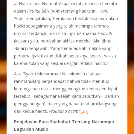
al-Hafizh Ibnu Hajar al-‘Asqalani rahimahullah berkata
dalam
Fat-
h
ul B
â
ri
(X/49) tentang hadits ini, “Ibnul
‘Arabi mengatakan, ‘Perubahan bentuk bisa bermakna
hakiki sebagaimana yang telah menimpa ummat-
ummat terdahulu, dan bisa juga bermakna
kin
â
yah
(kiasan) yaitu perubahan akhlak mereka.’ Aku (Ibnu
Hajar) menjawab, ‘Yang benar adalah makna yang
pertama (yakni akan diubah bentuknya secara hakiki)
karena itulah yang sesuai dengan redaksi hadits.”
Aku (Syaikh Muhammad Nashiruddin al-Albani
rahimahullah) berpendapat bahwa tidak menutup
kemungkinan untuk menggabungkan kedua pendapat
tersebut –sebagaimana telah kami sebutkan–. Bahkan
(penggabungan) itulah yang dapat difahami langsung
dari kedua hadits.
Wallaahu a’lam
.”
[26]
Penjelasan Para Shahabat Tentang Haramnya
Lagu dan Musik