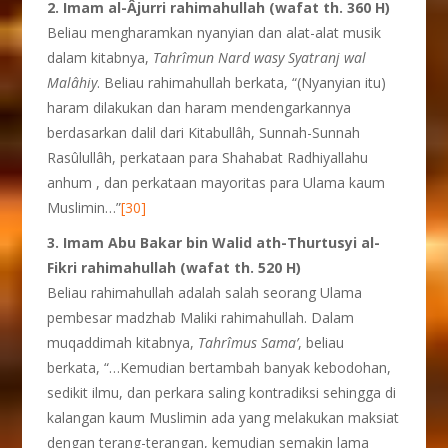
2. Imam al-
Â
jurri rahimahullah (wafat th.
360 H)
Beliau mengharamkan nyanyian dan alat-alat musik
dalam kitabnya,
Tahr
î
mun Nard wasy Syatranj wal
Mal
â
hiy
. Beliau rahimahullah berkata, “(Nyanyian itu)
haram dilakukan dan haram mendengarkannya
berdasarkan dalil dari Kitabullâh, Sunnah-Sunnah
Rasûlullâh, perkataan para Shahabat Radhiyallahu
anhum , dan perkataan mayoritas para Ulama kaum
Muslimin…”
[30]
3. Imam Abu Bakar bin Walid ath-Thurtusyi
al-
Fikri rahimahullah (wafat th. 520 H)
Beliau rahimahullah adalah salah seorang Ulama
pembesar madzhab Maliki rahimahullah. Dalam
muqaddimah kitabnya,
Tahr
î
mus Sama’
, beliau
berkata, “…Kemudian bertambah banyak kebodohan,
sedikit ilmu, dan perkara saling kontradiksi sehingga di
kalangan kaum Muslimin ada yang melakukan maksiat
dengan terang-terangan, kemudian semakin lama