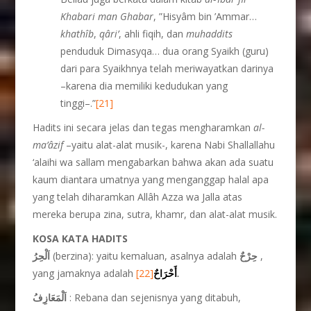
Khabari
man Ghabar
, ”Hisyâm bin ’Ammar…
khath
î
b
,
q
â
ri’
, ahli fiqih, dan
muhaddits
penduduk Dimasyqa… dua orang Syaikh (guru)
dari para Syaikhnya telah meriwayatkan darinya
–karena dia memiliki kedudukan yang
tinggi–.”
[21]
Hadits ini secara jelas dan tegas mengharamkan
al-
ma’
â
zif
–yaitu alat-alat musik-, karena Nabi Shallallahu
‘alaihi wa sallam mengabarkan bahwa akan ada suatu
kaum diantara umatnya yang menganggap halal apa
yang telah diharamkan Allâh Azza wa Jalla atas
mereka berupa zina, sutra, khamr, dan alat-alat musik.
K
OSA KATA HADITS
اَلْحِرُ
(berzina): yaitu kemaluan, asalnya adalah
حِرْحٌ
,
yang jamaknya adalah
[22]
أَحْرَاحٌ
.
اَلْمَعَازِفُ
: Rebana dan sejenisnya yang ditabuh,