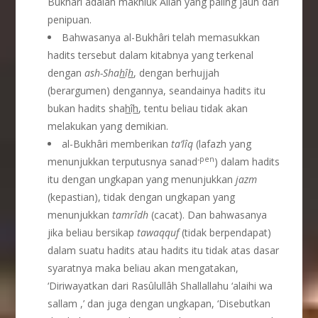
Bukhâri adalah makhluk Allâh yang paling jauh dari
penipuan.
Bahwasanya al-Bukhâri telah memasukkan
hadits tersebut dalam kitabnya yang terkenal
dengan
ash-Sha
h
î
h
, dengan berhujjah
(berargumen) dengannya, seandainya hadits itu
bukan hadits sha
h
î
h
, tentu beliau tidak akan
melakukan yang demikian.
al-Bukhâri memberikan
ta’l
î
q
(lafazh yang
-pen
menunjukkan terputusnya sanad
) dalam hadits
itu dengan ungkapan yang menunjukkan
jazm
(kepastian), tidak dengan ungkapan yang
menunjukkan
tamr
î
dh
(cacat). Dan bahwasanya
jika beliau bersikap
tawaqquf
(tidak berpendapat)
dalam suatu hadits atau hadits itu tidak atas dasar
syaratnya maka beliau akan mengatakan,
‘Diriwayatkan dari Rasûlullâh Shallallahu ‘alaihi wa
sallam ,’ dan juga dengan ungkapan, ‘Disebutkan