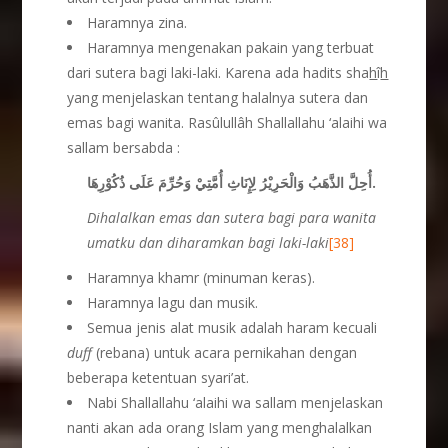
Haramnya zina.
Haramnya mengenakan pakain yang terbuat
dari sutera bagi laki-laki. Karena ada hadits sha
h
î
h
yang menjelaskan tentang halalnya sutera dan
emas bagi wanita. Rasûlullâh Shallallahu ‘alaihi wa
sallam bersabda :
أُحِلَّ الذَّهَبُ وَالْحَرِيْرُ لِإِنَاثِ أُمَّتِيْ وَحُرِّمَ عَلَى ذُكُوْرِهَا.
Dihalalkan emas dan sutera bagi para wanita
umatku dan diharamkan bagi laki
-laki
[38]
Haramnya khamr (minuman keras).
Haramnya lagu dan musik.
Semua jenis alat musik adalah haram kecuali
duff
(rebana) untuk acara pernikahan dengan
beberapa ketentuan syari’at.
Nabi Shallallahu ‘alaihi wa sallam menjelaskan
nanti akan ada orang Islam yang menghalalkan