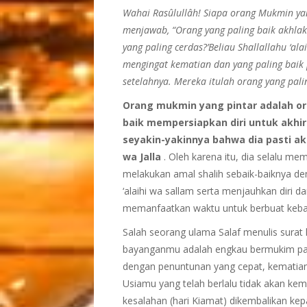
Wahai Rasûlullâh! Siapa orang Mukmin ya
menjawab, “Orang yang paling baik akhla
yang paling cerdas?’Beliau Shallallahu ‘a
mengingat kematian dan yang paling baik
setelahnya. Mereka itulah orang yang pali
Orang mukmin yang pintar adalah o
baik mem
persiapkan diri untuk akhi
seyakin-yakinnya bahwa dia pasti a
wa Jalla
. Oleh karena itu, dia selalu m
melakukan amal shalih sebaik-baiknya den
‘alaihi wa sallam serta menjauhkan diri 
memanfaatkan waktu untuk berbuat kebai
Salah seorang ulama Salaf menulis surat 
bayanganmu adalah engkau bermukim pada
dengan penuntunan yang cepat, kematian 
Usiamu yang telah berlalu tidak akan kem
kesalahan (hari Kiamat) dikembalikan ke