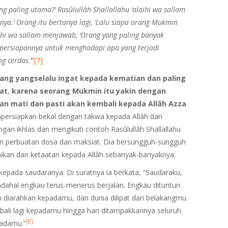
ng paling
utama?’ Rasûlullâh Shallallahu ‘alaihi wa sallam
knya
.’ Orang itu bertanya lagi, ‘Lalu siapa orang Mukmin
laihi wa sallam menjawab, ‘Orang yang paling banyak
 persiapannya untuk menghadapi apa yang terjadi
ng cerdas.
’”
[7]
rang yang
selalu ingat kepada kematian dan paling
rat
,
karena seorang Mukmin
itu yakin dengan
kan mati
dan pasti akan kembali kepada Allâh Azza
empersiapkan bekal dengan takwa kepada Allâh dan
gan ikhlas dan mengikuti contoh Rasûlullâh Shallallahu
dari perbuatan dosa dan maksiat. Dia bersungguh-sungguh
kan dan ketaatan kepada Allâh sebanyak-banyaknya.
kepada saudaranya. Di suratnya ia berkata, “Saudaraku,
hal engkau terus-menerus berjalan. Engkau dituntun
diarahkan kepadamu, dan dunia dilipat dari belakangmu.
bali lagi kepadamu hingga hari ditampakkannya seluruh
[8]
padamu.”