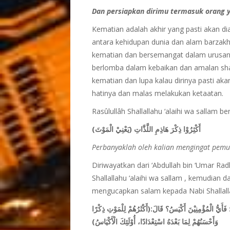
Dan persiapkan dirimu termasuk orang y
Kematian adalah akhir yang pasti akan d
antara kehidupan dunia dan alam barzakh.
kematian dan bersemangat dalam urusan
berlomba dalam kebaikan dan amalan shalih
kematian dan lupa kalau dirinya pasti ak
hatinya dan malas melakukan ketaatan.
Rasûlullâh Shallallahu ‘alaihi wa sallam be
أَكْثِرُوْا ذِكْرَ هَاذِمِ اللَّذَّاتِ (يَعْنِيْ الْمَوْتَ)
Perbanyaklah oleh kalian mengingat pemut
Diriwayatkan dari ‘Abdullah bin ‘Umar Ra
Shallallahu ‘alaihi wa sallam , kemudian da
mengucapkan salam kepada Nabi Shallallah
َأَيُّ الْمُؤْمِنِيْنَ أَكْيَسُ؟ قَالَ:(أَكْثَرُهُمْ لِلْمَوْتِ ذِكْرًا
وَأَحْسَنُهُمْ لِمَا بَعْدَهُ اسْتِعْدَادًا، أُوْلَئِكَ الْأَكْيَاسُ)