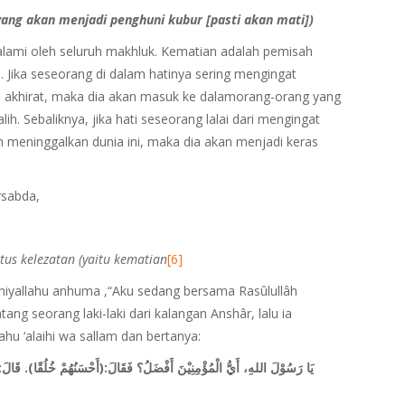
ang akan menjadi penghuni kubur [pasti akan mati])
ialami oleh seluruh makhluk. Kematian adalah pemisah
 Jika seseorang di dalam hatinya sering mengingat
 akhirat, maka dia akan masuk ke dalamorang-orang yang
. Sebaliknya, jika hati seseorang lalai dari mengingat
an meninggalkan dunia ini, maka dia akan menjadi keras
rsabda,
us kelezatan (yaitu kematian
[6]
dhiyallahu anhuma ,“Aku sedang bersama Rasûlullâh
tang seorang laki-laki dari kalangan Anshâr, lalu ia
u ‘alaihi wa sallam dan bertanya:
يَا رَسُوْلَ اللهِ، أَيُّ الْمُؤْمِنِيْنَ أَفْضَلُ؟ فَقَالَ:(أَحْسَنُهُمْ خُلُقًا).
قَالَ: ف