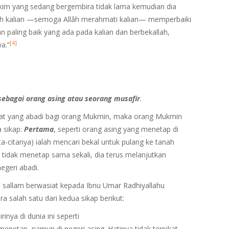
im yang sedang bergembira tidak lama kemudian dia
lah kalian —semoga Allâh merahmati kalian— memperbaiki
n paling baik yang ada pada kalian dan berbekallah,
[4]
a.”
 sebagai orang asing atau seorang musafir
.
mpat yang abadi bagi orang Mukmin, maka orang Mukmin
a sikap:
Pertama
, seperti orang asing yang menetap di
ta-citanya) ialah mencari bekal untuk pulang ke tanah
g tidak menetap sama sekali, dia terus melanjutkan
geri abadi.
 wa sallam berwasiat kepada Ibnu Umar Radhiyallahu
ra salah satu dari kedua sikap berikut:
nya di dunia ini seperti
netap, namun di negeri asing. Hatinya tidak terpikat