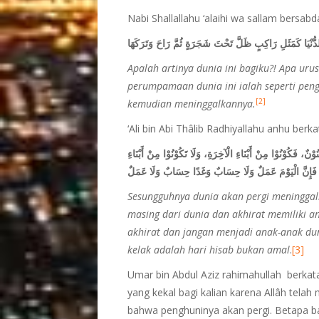
Nabi Shallallahu ‘alaihi wa sallam bersabd
ُ الدُّنْيَا كَمَثَلِ رَاكِبٍ ظَلَّ تَحْتَ شَجَرَةٍ ثُمَّ رَاحَ وَتَرَكَهَا
Apalah artinya dunia ini bagiku?! Apa u
perumpamaan dunia ini ialah seperti peng
[2]
kemudian meninggalkannya.
‘Ali bin Abi Thâlib Radhiyallahu anhu berka
ُوْنٌ، فَكُوْنُوْا مِنْ أَبْنَاءِ الْآخِرَةِ، وَلَا تَكُوْنُوْا مِنْ أَبْنَاءِ
ا، فَإِنَّ الْيَوْمَ عَمَلٌ وَلَا حِسَابٌ وَغَدًا حِسَابٌ وَلَا عَمَلٌ
Sesungguhnya dunia akan pergi meninggalk
masing dari dunia dan akhirat memiliki a
akhirat dan jangan menjadi anak-anak dun
kelak adalah hari hisab bukan amal
.
[3]
Umar bin Abdul Aziz rahimahullah berka
yang kekal bagi kalian karena Allâh tel
bahwa penghuninya akan pergi. Betapa b