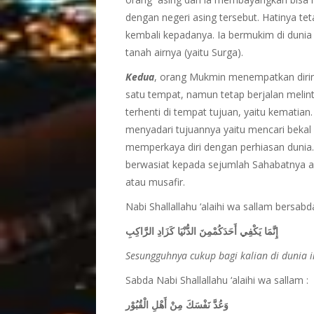
dengan negeri asing tersebut. Hatinya te
kembali kepadanya. Ia bermukim di dunia
tanah airnya (yaitu Surga).
Kedua
, orang Mukmin menempatkan diriny
satu tempat, namun tetap berjalan melin
terhenti di tempat tujuan, yaitu kematian. 
menyadari tujuannya yaitu mencari bekal 
memperkaya diri dengan perhiasan dunia. O
berwasiat kepada sejumlah Sahabatnya ag
atau musafir.
Nabi Shallallahu ‘alaihi wa sallam bersabd
إِنَّمَا يَكْفِي أَحَدَكُمْمِنَ الدُّنْيَا كَزَادِ الرَّاكِبِ
Sesungguhnya cukup bagi kalian di dunia i
Sabda Nabi Shallallahu ‘alaihi wa sallam :
وَعُدَّ نَفْسَكَ مِنْ أَهْلِ الْقُبُوْر