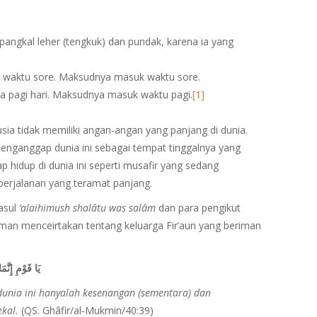
angkal leher (tengkuk) dan pundak, karena ia yang
a waktu sore. Maksudnya masuk waktu sore.
da pagi hari. Maksudnya masuk waktu pagi.
[1]
ia tidak memiliki angan-angan yang panjang di dunia.
enganggap dunia ini sebagai tempat tinggalnya yang
hidup di dunia ini seperti musafir yang sedang
erjalanan yang teramat panjang.
asul
‘alaihimush shal
â
tu was sal
â
m
dan para pengikut
rman menceirtakan tentang keluarga Fir’aun yang beriman
يَا قَوْمِ إِنَّمَ
unia ini hanyalah kesenangan (sementara) dan
ekal.
(QS. Ghâfir/al-Mukmin/40:39)