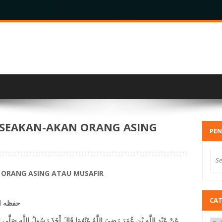
I SEAKAN-AKAN ORANG ASING
PEN
N ORANG ASING ATAU MUSAFIR
CA
حفظه ال
عَنْ عَبْدِ اللَّهِ بْنِ عُمَرَ رَضِيَ اللَّهُ عَنْهُمَا قَالَ أَخَذَ رَسُولُ اللَّهِ صَلَّى اللّ