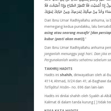
ولُ إِذَا أَمْسَيْتَ فَلَا تَنْتَظِرْ الصَّبَاحَ وَإِذَا أَصْبَحْتَ فَلَا
ْمَسَاءَ وَخُذْ مِنْ صِحَّتِكَ لِمَرَضِكَ وَمِنْ حَيَاتِكَ لِمَوْتِكَ
Dari Ibnu Umar Radhiyallahu anhuma, ia be
memegang kedua pundakku, lalu bersabda
asing atau seorang musafir
’
[dan persia
kubur (pasti akan mati)
]
.”
Dan Ibnu Umar Radhiyallahu anhuma per
janganlah menunggu pagi hari. Dan jika e
Pergunakanlah waktu sehatmu sebelum s
T
AKHRIJ HADITS
Hadits ini
shahih
, diriwayatkan oleh al-Bu
4114; Ahmad, II/24 dan 41; al-Baghawi 
Ta’l
î
q
â
tul His
â
n
– no. 696 dan lain-lain
Hadits ini dinilai shahih oleh Syaikh al-Al
Kalimat di dalam tanda kurung [ ] tidak t
KOSA KATA HADITS