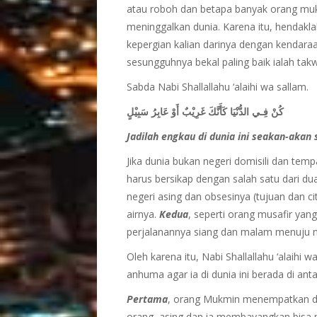
atau roboh dan betapa banyak orang muk
meninggalkan dunia. Karena itu, hendak
kepergian kalian darinya dengan kendaraa
sesungguhnya bekal paling baik ialah takw
Sabda Nabi Shallallahu ‘alaihi wa sallam.
كُنْ فِـي الدُّنْيَا كَأَنَّكَ غَرِيْبٌ أَوْ عَابِرُ سَبِيْلٍ
Jadilah engkau di dunia ini seakan-akan
Jika dunia bukan negeri domisili dan te
harus bersikap dengan salah satu dari du
negeri asing dan obsesinya (tujuan dan ci
airnya.
Kedua
, seperti orang musafir yan
perjalanannya siang dan malam menuju ne
Oleh karena itu, Nabi Shallallahu ‘alaihi
anhuma agar ia di dunia ini berada di anta
Pertama
, orang Mukmin menempatkan diri
orang asing dan ia membayangkan bisa me