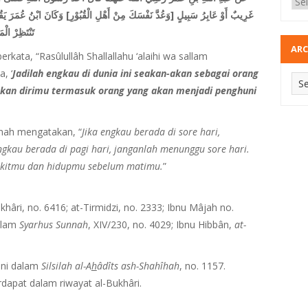
غَرِيبٌ أَوْ عَابِرُ سَبِيلٍ
[وَعُدَّ نَفْسَكَ مِنْ أَهْلِ الْقُبُوْرِ]
وَكَانَ ابْنُ عُمَرَ يَقُ
تَنْتَظِرْ ال
ARC
rkata, “Rasûlullâh Shallallahu ‘alaihi wa sallam
, ‘
Jadilah engkau di dunia ini seakan-akan sebagai orang
pkan dirimu termasuk orang yang akan menjadi penghuni
nah mengatakan, “
Jika engkau berada di sore hari,
ngkau berada di pagi hari, janganlah menunggu sore hari.
akitmu dan hidupmu sebelum matimu.
”
khâri, no. 6416; at-Tirmidzi, no. 2333; Ibnu Mâjah no.
dalam
Syarhus Sunnah
, XIV/230, no. 4029; Ibnu Hibbân,
at-
bâni dalam
Silsilah al-A
h
â
d
î
ts ash-Shah
î
hah
, no. 1157.
erdapat dalam riwayat al-Bukhâri.