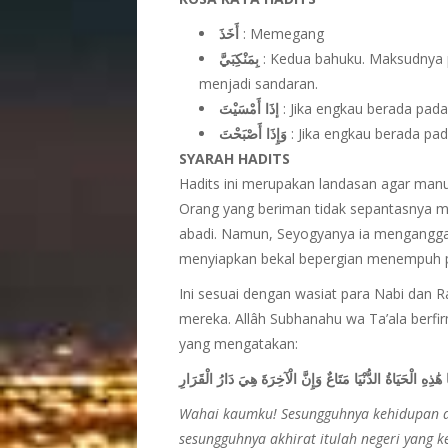
أَخَذَ
: Memegang
بِمَنْكِبَيَّ
: Kedua bahuku. Maksudnya p
menjadi sandaran.
إذَا أَمْسَيْتَ
: Jika engkau berada pad
وَإِذَا أَصْبَحْتَ
: Jika engkau berada pa
S
YARAH HADITS
Hadits ini merupakan landasan agar manus
Orang yang beriman tidak sepantasnya m
abadi. Namun, Seyogyanya ia menganggap 
menyiapkan bekal bepergian menempuh p
Ini sesuai dengan wasiat para Nabi dan R
mereka. Allâh Subhanahu wa Ta’ala berfi
yang mengatakan:
ا هَٰذِهِ الْحَيَاةُ الدُّنْيَا مَتَاعٌ وَإِنَّ الْآخِرَةَ هِيَ دَارُ الْقَرَارِ
Wahai kaumku! Sesungguhnya kehidupan d
sesungguhnya akhirat itulah negeri yang k