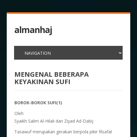
almanhaj
MENGENAL BEBERAPA
KEYAKINAN SUFI
BOROK-BOROK SUFI(1)
Oleh
Syaikh Salim Al-Hilali dan Ziyad Ad-Dabij
Tasawuf merupakan gerakan berpola pikir filsafat