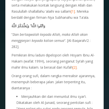
serta melakukan kontak langsung dengan Allah dan
Rasulullah shallallahu ‘alaihi wa sallam
[1]
. Mereka
berdalil dengan firman-Nya Subhanahu wa Ta’ala.
وَاتَّقُوا اللَّهَ ۖ وَيُعَلِّمُكُمُ اللَّهُ
“
Dan bertaqwalah kepada Allah, maka Allah akan
mengganjari kepada kalian semua
“. [Al-Baqarah/2 :
282].
Pemikiran ilmu laduni dipelopori oleh Hisyam Ibnu Al-
Hakam (wafat 199H), seorang penganut Syi’ah yang
mahir ilmu kalam. Ia berasal dari Kufah
[2]
.
Orang-orang sufi, dalam rangka merealisir ajarannya,
menempuh beberapa jalan. Jalan terpenting itu,
diantaranya :
Menjauhkan diri dari menuntut ilmu syar’i.
Dikatakan oleh Al-Junaid, seorang pentolan sufi :
“
Yang paling aku sukai pada seorang pemula, bila