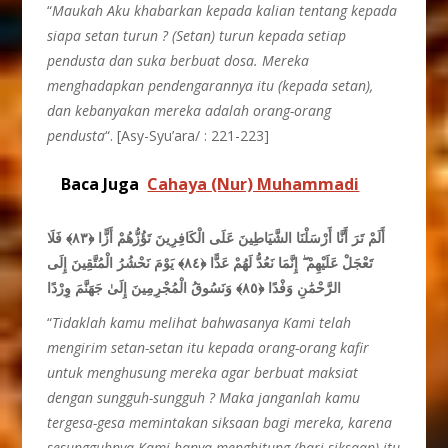
“
Maukah Aku khabarkan kepada kalian tentang kepada
siapa setan turun ? (Setan) turun kepada setiap
pendusta dan suka berbuat dosa. Mereka
menghadapkan pendengarannya itu (kepada setan),
dan kebanyakan mereka adalah orang-orang
pendusta
“. [Asy-Syu’ara/ : 221-223]
Baca Juga
Cahaya (Nur) Muhammadi
أَلَمْ تَرَ أَنَّا أَرْسَلْنَا الشَّيَاطِينَ عَلَى الْكَافِرِينَ تَؤُزُّهُمْ أَزًّا ﴿٨٣﴾ فَلَا
تَعْجَلْ عَلَيْهِمْ ۖ إِنَّمَا نَعُدُّ لَهُمْ عَدًّا ﴿٨٤﴾ يَوْمَ نَحْشُرُ الْمُتَّقِينَ إِلَى
الرَّحْمَٰنِ وَفْدًا ﴿٨٥﴾ وَنَسُوقُ الْمُجْرِمِينَ إِلَىٰ جَهَنَّمَ وِرْدًا
“
Tidaklah kamu melihat bahwasanya Kami telah
mengirim setan-setan itu kepada orang-orang kafir
untuk menghusung mereka agar berbuat maksiat
dengan sungguh-sungguh ? Maka janganlah kamu
tergesa-gesa memintakan siksaan bagi mereka, karena
sesungguhnya Kami hanya menghitung (hari siksaan) itu