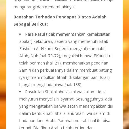
mengurangi dan menambahinya”.
Bantahan Terhadap Pendapat Diatas Adalah
Sebagai Berikut:
Para Rasul tidak memerintahkan kemaksiatan
apalagi kekufuran, seperti yang memenuhi kitab
Fushush Al-Hikam. Seperti, mengkafirkan nabi
Allah, Nuh (hal. 70-72), meyakini bahwa Fir’aun itu
telah beriman (hal. 21), membenarkan pendirian
Samiri dan perbuatannya dalam membuat patung
(yang menimbulkan fitnah di kalangan bani Israil)
hingga mengibadahinya (hal. 188).
Rasulullah Shallallahu ‘alaihi wa sallam tidak
menyuruh menyelisihi syari’at. Sesungguhnya, ada
yang mengatakan bahwa setan menampakkan diri
dalam bentuk nabi Shallallahu ‘alaihi wa sallam di
hadapan Ibnu Arabi. Padahal mustahil hal itu bisa
terjadi. Dia (Ibnu Arabi) telah tertipu dan