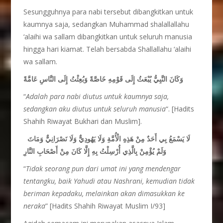
Sesungguhnya para nabi tersebut dibangkitkan untuk
kaumnya saja, sedangkan Muhammad shalallallahu
‘alaihi wa sallam dibangkitkan untuk seluruh manusia
hingga hari kiamat. Telah bersabda Shallallahu ‘alaihi
wa sallam.
وَكَانَ النَّبِيُّ يُبْعَثُ إِلَى قَوْمِهِ خَاصَّةً وَبُعِثْتُ إِلَى النَّاسِ عَامَّةً
“
Adalah para nabi diutus untuk kaumnya saja,
sedangkan aku diutus untuk seluruh manusia
“. [Hadits
Shahih Riwayat Bukhari dan Muslim].
لَا يَسْمَعُ بِي أَحَدٌ مِنْ هَذِهِ الْأُمَّةِ وَلَا يَهُودِيٌّ وَلَا نَصْرَانِيٌّ وَمَاتَ
وَلَمْ يُؤْمِنْ بِالَّذِي أُرْسِلْتُ بِهِ إِلَّا كَانَ مِنْ أَصْحَابِ النَّارِ
“
Tidak seorang pun dari umat ini yang mendengar
tentangku, baik Yahudi atau Nashrani, kemudian tidak
beriman kepadaku, melainkan akan dimasukkan ke
neraka
” [Hadits Shahih Riwayat Muslim I/93]