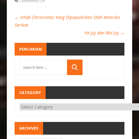
Comments Off
←
Irhab (Terorisme) Yang Dipopulerkan Oleh Amerika
Serikat
Ya’-juj dan Ma’-juj
→
PENCARIAN
CATEGORY
ARCHIVES