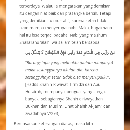
terperdaya. Walau ia mengatakan yang demikian
itu dengan niat baik dan prasangka bersih. Tetapi
yang demikian itu mustahil, karena setan tidak
akan mampu menyerupai nabi. Maka, bagaimana
hal itu bisa terjadi padahal Nabi yang ma’shum
Shallallahu ‘alaihi wa sallam telah bersabda :
مَنْ رَآنِي فِي الْمَنَامِ فَقَدْ رَآنِي فَإِنَّ الشَّيْطَانَ لَا يَتَمَثَّلُ بِي
“
Barangsiapa yang melihatku (dalam mimpinya)
maka sesungguhnya akulah dia. Karena
sesungguhnya setan tidak bisa menyerupaiku
“.
[Hadits Shahih Riwayat Tirmidzi dari Abu
Hurairah, mempunyai penguat yang sangat
banyak, sebagiannya Shahih diriwayatkan
Bukhari dan Muslim. Lihat Shahih Al-Jami’ dan
ziyadahnya V/293]
Berdasarkan keterangan diatas, maka kita