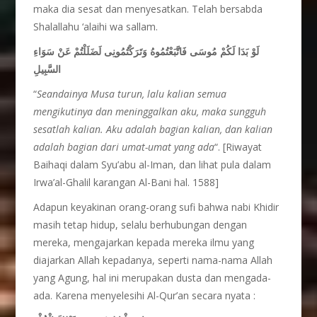
maka dia sesat dan menyesatkan. Telah bersabda
Shalallahu ‘alaihi wa sallam.
لَوْ بَدَا لَكُمْ مُوسَى فَاتَّبَعْتُمُوهُ وَتَرَكْتُمُونِى لَضَلَلْتُمْ عَنْ سَوَاءِ
السَّبِيلِ
“
Seandainya Musa turun, lalu kalian semua
mengikutinya dan meninggalkan aku, maka sungguh
sesatlah kalian. Aku adalah bagian kalian, dan kalian
adalah bagian dari umat-umat yang ada
“. [Riwayat
Baihaqi dalam Syu’abu al-Iman, dan lihat pula dalam
Irwa’al-Ghalil karangan Al-Bani hal. 1588]
Adapun keyakinan orang-orang sufi bahwa nabi Khidir
masih tetap hidup, selalu berhubungan dengan
mereka, mengajarkan kepada mereka ilmu yang
diajarkan Allah kepadanya, seperti nama-nama Allah
yang Agung, hal ini merupakan dusta dan mengada-
ada. Karena menyelesihi Al-Qur’an secara nyata :