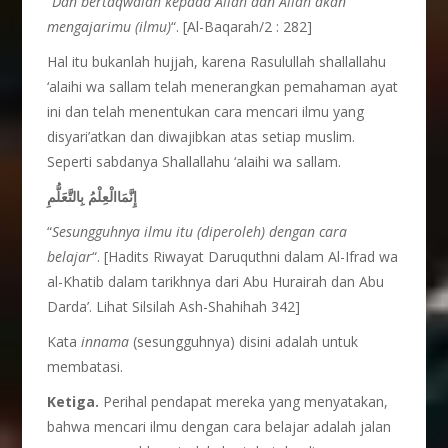
“
Dan bertaqwalah kepada Allah dan Allah akan
mengajarimu (ilmu)
“. [Al-Baqarah/2 : 282]
Hal itu bukanlah hujjah, karena Rasulullah shallallahu
‘alaihi wa sallam telah menerangkan pemahaman ayat
ini dan telah menentukan cara mencari ilmu yang
disyari’atkan dan diwajibkan atas setiap muslim.
Seperti sabdanya Shallallahu ‘alaihi wa sallam.
إِنَّمَاالْعِلْمُ بِالتَّعَلُّمِ
“
Sesungguhnya ilmu itu (diperoleh) dengan cara
belajar
“. [Hadits Riwayat Daruquthni dalam Al-Ifrad wa
al-Khatib dalam tarikhnya dari Abu Hurairah dan Abu
Darda’. Lihat Silsilah Ash-Shahihah 342]
Kata
innama
(sesungguhnya) disini adalah untuk
membatasi.
Ketiga.
Perihal pendapat mereka yang menyatakan,
bahwa mencari ilmu dengan cara belajar adalah jalan