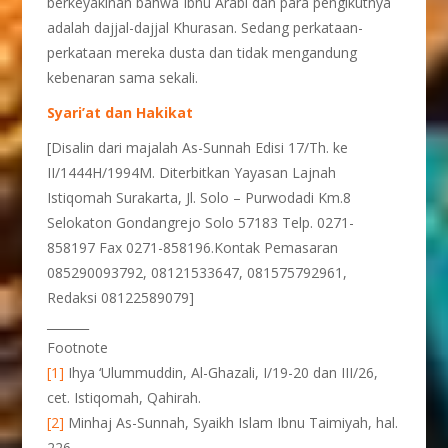
berkeyakinan bahwa Ibnu Arabi dan para pengikutnya
adalah dajjal-dajjal Khurasan. Sedang perkataan-
perkataan mereka dusta dan tidak mengandung
kebenaran sama sekali.
Syari’at dan Hakikat
[Disalin dari majalah As-Sunnah Edisi 17/Th. ke
II/1444H/1994M. Diterbitkan Yayasan Lajnah
Istiqomah Surakarta, Jl. Solo – Purwodadi Km.8
Selokaton Gondangrejo Solo 57183 Telp. 0271-
858197 Fax 0271-858196.Kontak Pemasaran
085290093792, 08121533647, 081575792961,
Redaksi 08122589079]
_______
Footnote
[1]
Ihya ‘Ulummuddin, Al-Ghazali, I/19-20 dan III/26,
cet. Istiqomah, Qahirah.
[2]
Minhaj As-Sunnah, Syaikh Islam Ibnu Taimiyah, hal.
226