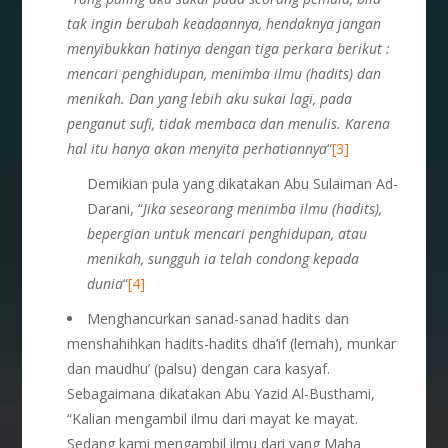
tak ingin berubah keadaannya, hendaknya jangan
menyibukkan hatinya dengan tiga perkara berikut :
mencari penghidupan, menimba ilmu (hadits) dan
menikah. Dan yang lebih aku sukai lagi, pada
penganut sufi, tidak membaca dan menulis. Karena
hal itu hanya akan menyita perhatiannya
“
[3]
Demikian pula yang dikatakan Abu Sulaiman Ad-
Darani, “
Jika seseorang menimba ilmu (hadits),
bepergian untuk mencari penghidupan, atau
menikah, sungguh ia telah condong kepada
dunia
“
[4]
Menghancurkan sanad-sanad hadits dan
menshahihkan hadits-hadits dha’if (lemah), munkar
dan maudhu’ (palsu) dengan cara kasyaf.
Sebagaimana dikatakan Abu Yazid Al-Busthami,
“Kalian mengambil ilmu dari mayat ke mayat.
Sedang kami mengambil ilmu dari yang Maha