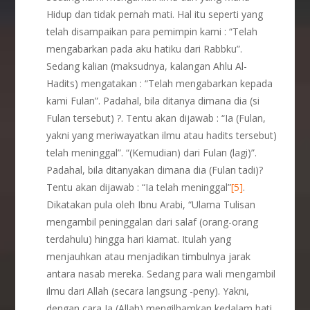
Hidup dan tidak pernah mati. Hal itu seperti yang
telah disampaikan para pemimpin kami : “Telah
mengabarkan pada aku hatiku dari Rabbku”.
Sedang kalian (maksudnya, kalangan Ahlu Al-
Hadits) mengatakan : “Telah mengabarkan kepada
kami Fulan”. Padahal, bila ditanya dimana dia (si
Fulan tersebut) ?. Tentu akan dijawab : “Ia (Fulan,
yakni yang meriwayatkan ilmu atau hadits tersebut)
telah meninggal”. “(Kemudian) dari Fulan (lagi)”.
Padahal, bila ditanyakan dimana dia (Fulan tadi)?
Tentu akan dijawab : “Ia telah meninggal”
[5]
.
Dikatakan pula oleh Ibnu Arabi, “Ulama Tulisan
mengambil peninggalan dari salaf (orang-orang
terdahulu) hingga hari kiamat. Itulah yang
menjauhkan atau menjadikan timbulnya jarak
antara nasab mereka. Sedang para wali mengambil
ilmu dari Allah (secara langsung -peny). Yakni,
dengan cara Ia (Allah) mengilhamkan kedalam hati