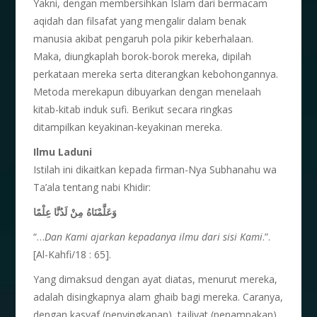
Yakni, dengan membersihkan Islam dari bermacam
aqidah dan filsafat yang mengalir dalam benak
manusia akibat pengaruh pola pikir keberhalaan.
Maka, diungkaplah borok-borok mereka, dipilah
perkataan mereka serta diterangkan kebohongannya.
Metoda merekapun dibuyarkan dengan menelaah
kitab-kitab induk sufi. Berikut secara ringkas
ditampilkan keyakinan-keyakinan mereka.
Ilmu Laduni
Istilah ini dikaitkan kepada firman-Nya Subhanahu wa
Ta’ala tentang nabi Khidir:
وَعَلَّمْنَاهُ مِنْ لَدُنَّا عِلْمًا
“…
Dan Kami ajarkan kepadanya ilmu dari sisi Kami
.”.
[Al-Kahfi/18 : 65].
Yang dimaksud dengan ayat diatas, menurut mereka,
adalah disingkapnya alam ghaib bagi mereka. Caranya,
dengan kasyaf (penyingkapan), tajliyat (penampakan)