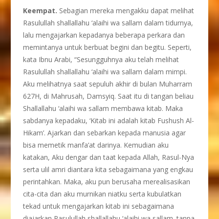
Keempat.
Sebagian mereka mengakku dapat melihat
Rasulullah shallallahu ‘alaihi wa sallam dalam tidurnya,
lalu mengajarkan kepadanya beberapa perkara dan
memintanya untuk berbuat begini dan begitu. Seperti,
kata Ibnu Arabi, “Sesungguhnya aku telah melihat
Rasulullah shallallahu ‘alaihi wa sallam dalam mimpi.
Aku melihatnya saat sepuluh akhir di bulan Muharram
627H, di Mahrusah, Damsyiq. Saat itu di tangan beliau
Shallallahu ‘alaihi wa sallam membawa kitab. Maka
sabdanya kepadaku, ‘Kitab ini adalah kitab Fushush Al-
Hikam’. Ajarkan dan sebarkan kepada manusia agar
bisa memetik manfa’at darinya. Kemudian aku
katakan, Aku dengar dan taat kepada Allah, Rasul-Nya
serta ulil amri diantara kita sebagaimana yang engkau
perintahkan. Maka, aku pun berusaha merealisasikan
cita-cita dan aku murnikan niatku serta kubulatkan
tekad untuk mengajarkan kitab ini sebagaimana
diajarkan Rasulullah shallallahu ‘alaihi wa sallam. tanpa