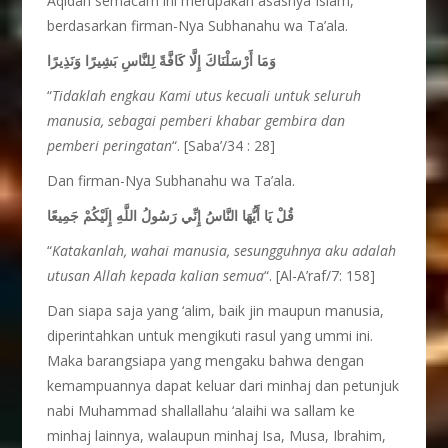
Aqidah semacam ini merupakan asasnya Islam,
berdasarkan firman-Nya Subhanahu wa Ta’ala.
وَمَا أَرْسَلْنَاكَ إِلَّا كَافَّةً لِلنَّاسِ بَشِيرًا وَنَذِيرًا
“
Tidaklah engkau Kami utus kecuali untuk seluruh
manusia, sebagai pemberi khabar gembira dan
pemberi peringatan
“. [Saba’/34 : 28]
Dan firman-Nya Subhanahu wa Ta’ala.
قُلْ يَا أَيُّهَا النَّاسُ إِنِّي رَسُولُ اللَّهِ إِلَيْكُمْ جَمِيعًا
“
Katakanlah, wahai manusia, sesungguhnya aku adalah
utusan Allah kepada kalian semua
“. [Al-A’raf/7: 158]
Dan siapa saja yang ‘alim, baik jin maupun manusia,
diperintahkan untuk mengikuti rasul yang ummi ini.
Maka barangsiapa yang mengaku bahwa dengan
kemampuannya dapat keluar dari minhaj dan petunjuk
nabi Muhammad shallallahu ‘alaihi wa sallam ke
minhaj lainnya, walaupun minhaj Isa, Musa, Ibrahim,