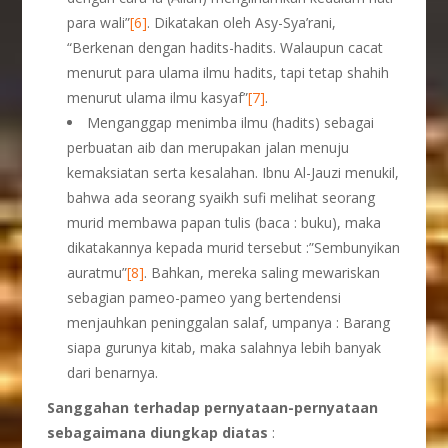
para wali”
[6]
. Dikatakan oleh Asy-Sya’rani,
“Berkenan dengan hadits-hadits. Walaupun cacat
menurut para ulama ilmu hadits, tapi tetap shahih
menurut ulama ilmu kasyaf”
[7]
.
Menganggap menimba ilmu (hadits) sebagai
perbuatan aib dan merupakan jalan menuju
kemaksiatan serta kesalahan. Ibnu Al-Jauzi menukil,
bahwa ada seorang syaikh sufi melihat seorang
murid membawa papan tulis (baca : buku), maka
dikatakannya kepada murid tersebut :”Sembunyikan
auratmu”
[8]
. Bahkan, mereka saling mewariskan
sebagian pameo-pameo yang bertendensi
menjauhkan peninggalan salaf, umpanya : Barang
siapa gurunya kitab, maka salahnya lebih banyak
dari benarnya.
Sanggahan terhadap pernyataan-pernyataan
sebagaimana diungkap diatas
: