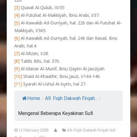
[3]
Quwat Al-Qulub, III/35
[4]
Al-Futuhat Al-Makkiyah, Ibnu Arabi, I/37.
[5]
Al-Kawakib Ad-Durriyah, hal. 226 dan Al-Futuhat Al-
Makkiyah, I/365.
[6]
Al-Kawakib Ad-Durriyah, hal. 246 dan Rasail, Ibnu
Arabi, hal.4.
[7]
Al-Mizan, I/28.
[8]
Tablis Iblis, hal. 370.
[9]
Al-Manar Al-Munif, Ibnu Qayim Al-Jauziyah.
[10]
Shaid Al-Khaathir, Ibnu Jauzi, I/144-146.
[11]
Syarah Al-Ushul Al-Isyrin, hal 27.
Home
/
A9. Fiqih Dakwah Firqah...
/
Mengenal Beberapa Keyakinan Sufi
12 February 2005
A9. Fiqih Dakwah Firqah Sufi