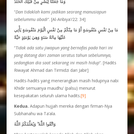
وَمَا جَعَلْنَا لِبَشَرٍ مِنْ قَبْلِكَ الْخُلْدَ
“
Dan tidaklah kami jadikan seorang manusiapun
sebelummu abadi
“. [Al-Anbiya’/22: 34]
مَا مِنْ نَفْسٍ مَنْفُوسَةٍ أَوْ مَا مِنْكُمْ مِنْ نَفْسٍ الْيَوْمَ مَنْفُوسَةٍ يَأْتِي
عَلَيْهَا مِائَةُ سَنَةٍ وَهِيَ يَوْمَئِذٍ حَيَّةٌ
“
Tidak ada satu jiwapun yang bernafas pada hari ini
yang datang dari zaman seratus tahun sebelumnya,
sedangkan dia saat sekarang ini masih hidup
“. [Hadits
Riwayat Ahmad dan Tirmidzi dari Jabir]
Hadits-hadits yang menerangkan masih hidupnya nabi
Khidir semuanya maudhu’ (palsu) menurut
kesepakatan seluruh ulama hadits.
[9]
Kedua.
Adapun hujjah mereka dengan firman-Nya
Subhanahu wa Ta’ala.
وَاتَّقُوا اللَّهَ ۖ وَيُعَلِّمُكُمُ اللَّهُ