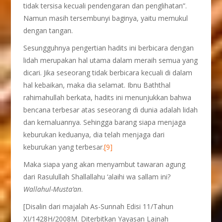
tidak tersisa kecuali pendengaran dan penglihatan”.
Namun masih tersembunyi baginya, yaitu memukul
dengan tangan.
Sesungguhnya pengertian hadits ini berbicara dengan
lidah merupakan hal utama dalam meraih semua yang
dicari. Jika seseorang tidak berbicara kecuali di dalam
hal kebaikan, maka dia selamat. Ibnu Baththal
rahimahullah berkata, hadits ini menunjukkan bahwa
bencana terbesar atas seseorang di dunia adalah lidah
dan kemaluannya. Sehingga barang siapa menjaga
keburukan keduanya, dia telah menjaga dari
keburukan yang terbesar.
[9]
Maka siapa yang akan menyambut tawaran agung
dari Rasulullah Shallallahu ‘alaihi wa sallam ini?
Wallahul-Musta’an
.
[Disalin dari majalah As-Sunnah Edisi 11/Tahun
XI/1428H/2008M. Diterbitkan Yayasan Lajnah