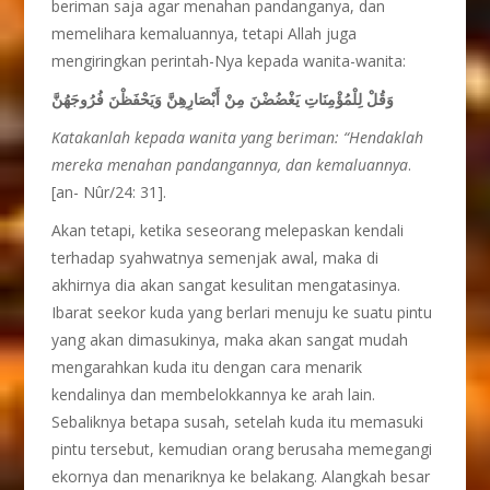
beriman saja agar menahan pandanganya, dan
memelihara kemaluannya, tetapi Allah juga
mengiringkan perintah-Nya kepada wanita-wanita:
وَقُلْ لِلْمُؤْمِنَاتِ يَغْضُضْنَ مِنْ أَبْصَارِهِنَّ وَيَحْفَظْنَ فُرُوجَهُنَّ
Katakanlah kepada wanita yang beriman: “Hendaklah
mereka menahan pandangannya, dan kemaluannya
.
[an- Nûr/24: 31].
Akan tetapi, ketika seseorang melepaskan kendali
terhadap syahwatnya semenjak awal, maka di
akhirnya dia akan sangat kesulitan mengatasinya.
Ibarat seekor kuda yang berlari menuju ke suatu pintu
yang akan dimasukinya, maka akan sangat mudah
mengarahkan kuda itu dengan cara menarik
kendalinya dan membelokkannya ke arah lain.
Sebaliknya betapa susah, setelah kuda itu memasuki
pintu tersebut, kemudian orang berusaha memegangi
ekornya dan menariknya ke belakang. Alangkah besar