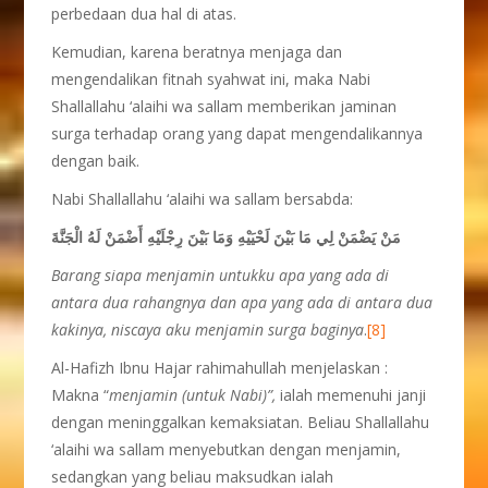
perbedaan dua hal di atas.
Kemudian, karena beratnya menjaga dan
mengendalikan fitnah syahwat ini, maka Nabi
Shallallahu ‘alaihi wa sallam memberikan jaminan
surga terhadap orang yang dapat mengendalikannya
dengan baik.
Nabi Shallallahu ‘alaihi wa sallam bersabda:
مَنْ يَضْمَنْ لِي مَا بَيْنَ لَحْيَيْهِ وَمَا بَيْنَ رِجْلَيْهِ أَضْمَنْ لَهُ الْجَنَّةَ
Barang siapa menjamin untukku apa yang ada di
antara dua rahangnya dan apa yang ada di antara dua
kakinya, niscaya aku menjamin surga baginya
.
[8]
Al-Hafizh Ibnu Hajar rahimahullah menjelaskan :
Makna “
menjamin (untuk Nabi)”,
ialah memenuhi janji
dengan meninggalkan kemaksiatan. Beliau Shallallahu
‘alaihi wa sallam menyebutkan dengan menjamin,
sedangkan yang beliau maksudkan ialah