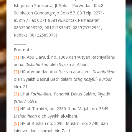
Istiqomah Surakarta, Jl. Solo – Purwodadi Km.8
Selokaton Gondangrejo Solo 57183 Telp. 0271-
858197 Fax 0271-858196.Kontak Pemasaran
085290093792, 08121533647, 081575792961,
Redaksi 08122589079]
_______
Footnote
[1]
HR Abu Dawud, no. 1369 dari ‘Aisyah Radhiyallahu
anha.
Dishahihkan
oleh Syaikh al-Albani.
[2]
HR A
h
mad dari Abu Barzah al-Aslami.
Dishahihkan
oleh Syaikh Badrul Badr dalam
ta’liq Kasyful- Kurbah
,
hlm. 21.
[3]
Lihat
Fathul-Bari
, Penerbit Darus Salâm, Riyadh
(9/667-669).
[4]
HR at-Tirmidzi, no. 2380. Ibnu Majah, no. 3349.
Dishahihkan
oleh Syaikh al-Albani.
[5]
HR al-Bukhari no: 5096. Muslim, no: 2740, dan
lainnya, dari Usamah bin Zaid.