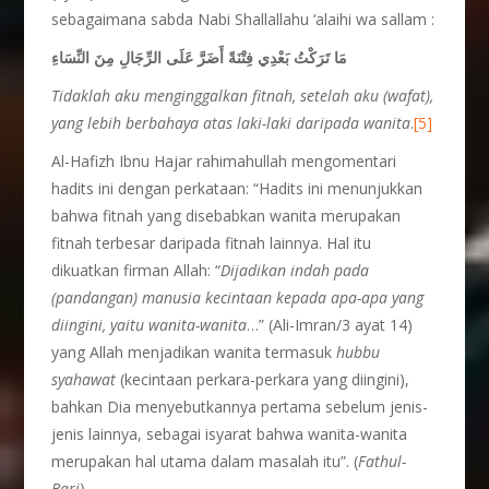
sebagaimana sabda Nabi Shallallahu ‘alaihi wa sallam :
مَا تَرَكْتُ بَعْدِي فِتْنَةً أَضَرَّ عَلَى الرِّجَالِ مِنَ النِّسَاءِ
Tidaklah aku menginggalkan fitnah, setelah aku (wafat),
yang lebih berbahaya atas laki-laki daripada wanita
.
[5]
Al-Hafizh Ibnu Hajar rahimahullah mengomentari
hadits ini dengan perkataan: “Hadits ini menunjukkan
bahwa fitnah yang disebabkan wanita merupakan
fitnah terbesar daripada fitnah lainnya. Hal itu
dikuatkan firman Allah: “
Dijadikan indah pada
(pandangan) manusia kecintaan kepada apa-apa yang
diingini, yaitu wanita-wanita
…” (Ali-Imran/3 ayat 14)
yang Allah menjadikan wanita termasuk
hubbu
syahawat
(kecintaan perkara-perkara yang diingini),
bahkan Dia menyebutkannya pertama sebelum jenis-
jenis lainnya, sebagai isyarat bahwa wanita-wanita
merupakan hal utama dalam masalah itu”. (
Fathul-
Bari
)