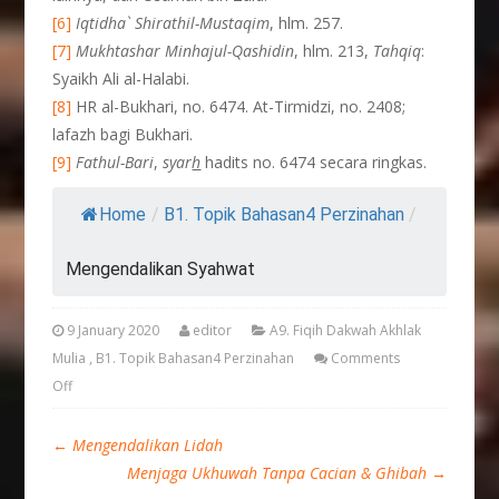
[6]
Iqtidha` Shirathil-Mustaqim
, hlm. 257.
[7]
Mukhtashar Minhajul-Qashidin
, hlm. 213,
Tahqiq
:
Syaikh Ali al-Halabi.
[8]
HR al-Bukhari, no. 6474. At-Tirmidzi, no. 2408;
lafazh bagi Bukhari.
[9]
Fathul-Bari
,
syar
h
hadits no. 6474 secara ringkas.
Home
/
B1. Topik Bahasan4 Perzinahan
/
Mengendalikan Syahwat
9 January 2020
editor
A9. Fiqih Dakwah Akhlak
Mulia
,
B1. Topik Bahasan4 Perzinahan
Comments
Off
←
Mengendalikan Lidah
Menjaga Ukhuwah Tanpa Cacian & Ghibah
→