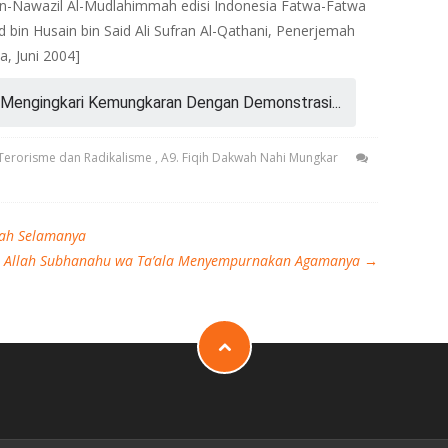
l An-Nawazil Al-Mudlahimmah edisi Indonesia Fatwa-Fatwa
in Husain bin Said Ali Sufran Al-Qathani, Penerjemah
a, Juni 2004]
Mengingkari Kemungkaran Dengan Demonstrasi...
n Terorisme dan Radikalisme
,
A9. Fiqih Dakwah Nahi Mungkar
mah Selamanya
Allah Subhanahu wa Ta’ala Menyempurnakan Agamanya
→