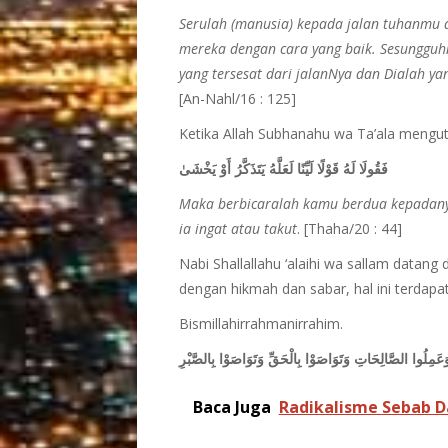
Serulah (manusia) kepada jalan tuhanmu 
mereka dengan cara yang baik. Sesungguh
yang tersesat dari jalanNya dan Dialah y
[An-Nahl/16 : 125]
Ketika Allah Subhanahu wa Ta’ala mengut
فَقُولَا لَهُ قَوْلًا لَيِّنًا لَعَلَّهُ يَتَذَكَّرُ أَوْ يَخْشَىٰ
Maka berbicaralah kamu berdua kepadan
ia ingat atau takut
. [Thaha/20 : 44]
Nabi Shallallahu ‘alaihi wa sallam data
dengan hikmah dan sabar, hal ini terdapat
Bismillahirrahmanirrahim.
Baca Juga
Radikalisme Sebab D