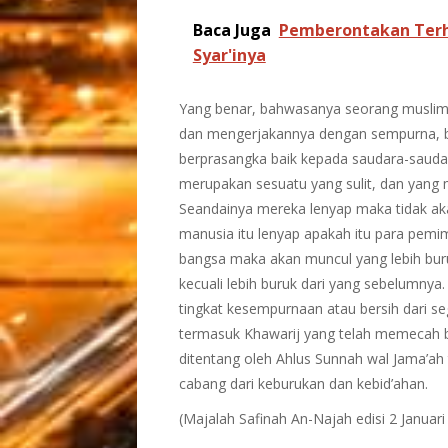
Baca Juga
Pemberontakan Terh
Syar'inya
Yang benar, bahwasanya seorang muslim i
dan mengerjakannya dengan sempurna, b
berprasangka baik kepada saudara-sau
merupakan sesuatu yang sulit, dan yang m
Seandainya mereka lenyap maka tidak aka
manusia itu lenyap apakah itu para pemi
bangsa maka akan muncul yang lebih bur
kecuali lebih buruk dari yang sebelumny
tingkat kesempurnaan atau bersih dari se
termasuk Khawarij yang telah memecah be
ditentang oleh Ahlus Sunnah wal Jama’ah 
cabang dari keburukan dan kebid’ahan.
(Majalah Safinah An-Najah edisi 2 Januari