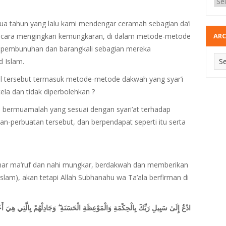
: Dua tahun yang lalu kami mendengar ceramah sebagian da’i
ara mengingkari kemungkaran, di dalam metode-metode
ARC
 pembunuhan dan barangkali sebagian mereka
 Islam.
l tersebut termasuk metode-metode dakwah yang syar’i
ela dan tidak diperbolehkan ?
bermuamalah yang sesuai dengan syari’at terhadap
-perbuatan tersebut, dan berpendapat seperti itu serta
amar ma’ruf dan nahi mungkar, berdakwah dan memberikan
lam), akan tetapi Allah Subhanahu wa Ta’ala berfirman di
وَجَادِلْهُمْ بِالَّتِي هِيَ أ
ۖ
ادْعُ إِلَىٰ سَبِيلِ رَبِّكَ بِالْحِكْمَةِ وَالْمَوْعِظَةِ الْحَسَنَةِ