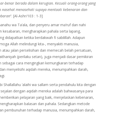
ar-benar berada dalam kerugian. Kecuali orang-orang yang
n nasehat menasehati supaya mentaati kebenaran dan
abaran
“. [Al-Ashr/103 : 1-3]
bhanahu wa Ta’ala, dan penyeru amar ma’ruf dan nahi
an kesabaran, mengharapkan pahala serta lapang,
 didapatkan ketika berdakwah fi sabilillah. Adapun
moga Allah melindungi kita-, menyakiti manusia,
atau jalan perselisihan dan memecah belah persatuan,
thaniyah (perilaku setan), juga menjadi dasar pemikiran
 sebagai cara mengingkari kemungkaran terhadap
i dan menyelisihi aqidah mereka, menumpahkan darah,
gi.
Shallallahu ‘alaihi wa sallam serta pendahulu kita dengan
 sejalan dengan aqidah mereka adalah bahwasanya para
emberikan pelajaran yang baik, menjelaskan kebenaran,
a mengharapkan balasan dan pahala. Sedangkan metode
kan pembunuhan terhadap manusia, menumpahkan darah,