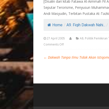
[Disalin dari kitab Fatawa Al-Aimmah Fi
Seputar Terorisme, Penyusun Muhammad b
Andi Masyudin, Terbitan Pustaka At-Tazki
Home
/
A9. Fiqih Dakwah Nahi...
/
27 April 2005
A8. Politik Pemikira
Comments Off
←
Dakwah Tanpa Ilmu Tidak Akan Istiqo