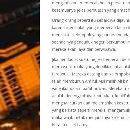
mengkafirkan, memecah belah persatuan
kesemuanya jelas perbuatan yang amat h
Orang-orang seperti itu sebaiknya dijauh
karena merekalah yang memecah belah 
mereka ini kelompok yang pantas mendap
seandainya penduduk negeri berkumpul 
mereka akan jaya dan berwibawa.
Jika penduduk suatu negeri berpecah belah
memusuhi, maka yang demikian ini adalah 
terdahulu. Mereka datang dari kelompok 
telah membunuh Amirul Mukminin Ali bin A
yang ikut dalam bai’at ridwan. Mereka
adalah dedengkotnya keburukan, kebid’ah
menghancurkan dan melemahkan kesatuan
yang berkata seperti mereka, mengambiln
maka wajib untuk menjauhinya karena di
berada di sekitarnya.