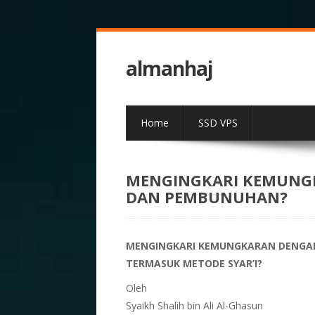
almanhaj
Home
SSD VPS
MENGINGKARI KEMUNG
DAN PEMBUNUHAN?
MENGINGKARI KEMUNGKARAN DENGA
TERMASUK METODE SYAR’I?
Oleh
Syaikh Shalih bin Ali Al-Ghasun