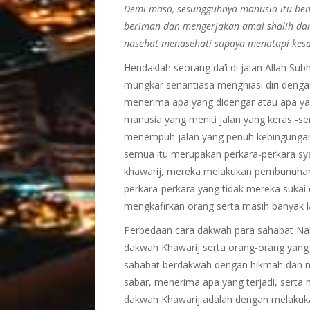
Demi masa, sesungguhnya manusia itu ben
beriman dan mengerjakan amal shalih da
nasehat menasehati supaya menatapi kes
Hendaklah seorang da’i di jalan Allah Su
mungkar senantiasa menghiasi diri deng
menerima apa yang didengar atau apa yang
manusia yang meniti jalan yang keras -se
menempuh jalan yang penuh kebingungan 
semua itu merupakan perkara-perkara syai
khawarij, mereka melakukan pembunuhan
perkara-perkara yang tidak mereka suka
mengkafirkan orang serta masih banyak la
Perbedaan cara dakwah para sahabat Nabi 
dakwah Khawarij serta orang-orang yang
sahabat berdakwah dengan hikmah dan m
sabar, menerima apa yang terjadi, sert
dakwah Khawarij adalah dengan melaku