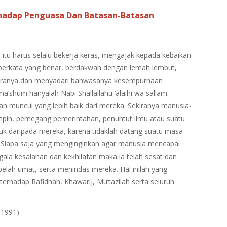
adap Penguasa Dan Batasan-Batasan
tu harus selalu bekerja keras, mengajak kepada kebaikan
erkata yang benar, berdakwah dengan lemah lembut,
daranya dan menyadari bahwasanya kesempurnaan
a’shum hanyalah Nabi Shallallahu ‘alaihi wa sallam.
n muncul yang lebih baik dari mereka. Sekiranya manusia-
mpin, pemegang pemerintahan, penuntut ilmu atau suatu
uk daripada mereka, karena tidaklah datang suatu masa
a. Siapa saja yang menginginkan agar manusia mencapai
gala kesalahan dan kekhilafan maka ia telah sesat dan
lah umat, serta menindas mereka. Hal inilah yang
terhadap Rafidhah, Khawarij, Mu’tazilah serta seluruh
 1991)