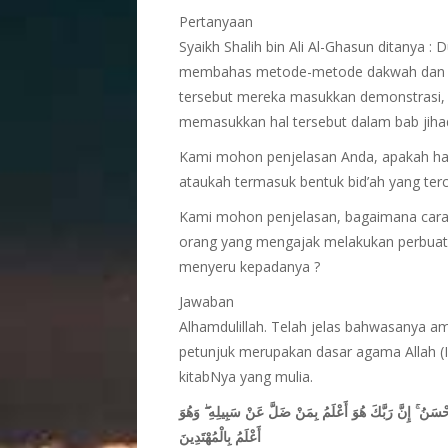
Pertanyaan
Syaikh Shalih bin Ali Al-Ghasun ditanya 
membahas metode-metode dakwah dan c
tersebut mereka masukkan demonstrasi,
memasukkan hal tersebut dalam bab jihad
Kami mohon penjelasan Anda, apakah ha
ataukah termasuk bentuk bid’ah yang terc
Kami mohon penjelasan, bagaimana cara 
orang yang mengajak melakukan perbuatan
menyeru kepadanya ?
Jawaban
Alhamdulillah. Telah jelas bahwasanya 
petunjuk merupakan dasar agama Allah (Is
kitabNya yang mulia.
وَهُوَ
ۖ
إِنَّ رَبَّكَ هُوَ أَعْلَمُ بِمَنْ ضَلَّ عَنْ سَبِيلِهِ
ۚ
َحْسَنُ
أَعْلَمُ بِالْمُهْتَدِينَ