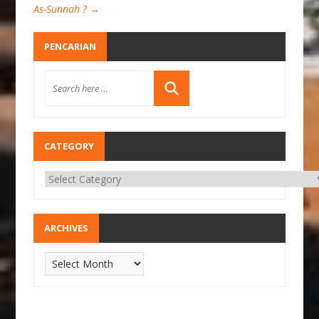
As-Sunnah ?
→
PENCARIAN
CATEGORY
ARCHIVES