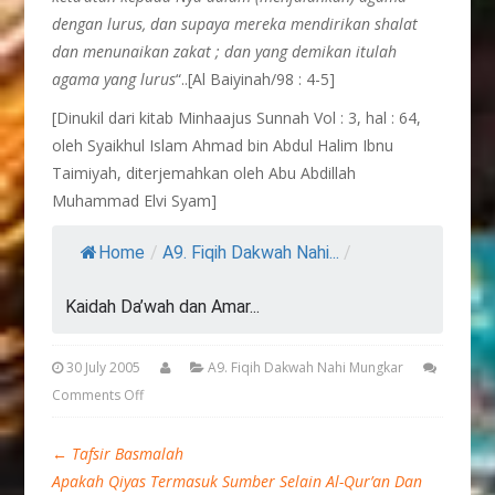
dengan lurus, dan supaya mereka mendirikan shalat
dan menunaikan zakat ; dan yang demikan itulah
agama yang lurus
“..[Al Baiyinah/98 : 4-5]
[Dinukil dari kitab Minhaajus Sunnah Vol : 3, hal : 64,
oleh Syaikhul Islam Ahmad bin Abdul Halim Ibnu
Taimiyah, diterjemahkan oleh Abu Abdillah
Muhammad Elvi Syam]
Home
/
A9. Fiqih Dakwah Nahi...
/
Kaidah Da’wah dan Amar...
30 July 2005
A9. Fiqih Dakwah Nahi Mungkar
Comments Off
←
Tafsir Basmalah
Apakah Qiyas Termasuk Sumber Selain Al-Qur’an Dan