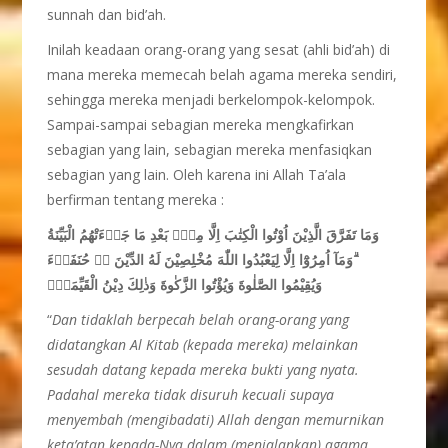
sunnah dan bid’ah.
Inilah keadaan orang-orang yang sesat (ahli bid’ah) di
mana mereka memecah belah agama mereka sendiri,
sehingga mereka menjadi berkelompok-kelompok.
Sampai-sampai sebagian mereka mengkafirkan
sebagian yang lain, sebagian mereka menfasiqkan
sebagian yang lain. Oleh karena ini Allah Ta’ala
berfirman tentang mereka :
وَمَا تَفَرَّقَ الَّذِيْنَ اُوْتُوا الْكِتٰبَ اِلَّا مِنْۢ بَعْدِ مَا جَاۤءَتْهُمُ الْبَيِّنَةُ
ۗوَمَآ اُمِرُوْٓا اِلَّا لِيَعْبُدُوا اللّٰهَ مُخْلِصِيْنَ لَهُ الدِّيْنَ ەۙ حُنَفَاۤءَ
وَيُقِيْمُوا الصَّلٰوةَ وَيُؤْتُوا الزَّكٰوةَ وَذٰلِكَ دِيْنُ الْقَيِّمَةِۗ
“
Dan tidaklah berpecah belah orang-orang yang
didatangkan Al Kitab (kepada mereka) melainkan
sesudah datang kepada mereka bukti yang nyata.
Padahal mereka tidak disuruh kecuali supaya
menyembah (mengibadati) Allah dengan memurnikan
keta’atan kepada-Nya dalam (menjalankan) agama