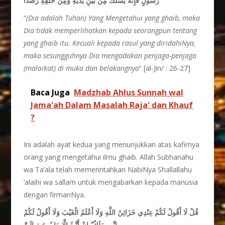
رَسُولٍ فَإِنَّهُ يَسْلُكُ مِنْ بَيْنِ يَدَيْهِ وَمِنْ خَلْفِهِ رَصَدًا
“
(Dia adalah Tuhan) Yang Mengetahui yang ghaib, maka
Dia tidak memperlihatkan kepada seorangpun tentang
yang ghaib itu. Kecuali kepada rasul yang diridahiNya,
maka sesungguhnya Dia mengadakan penjaga-penjaga
(malaikat) di muka dan belakangnya
” [al-Jin/ : 26-27]
Baca Juga
Madzhab Ahlus Sunnah wal
Jama'ah Dalam Masalah Raja' dan Khauf
?
Ini adalah ayat kedua yang menunjukkan atas kafirnya
orang yang mengetahui ilmu ghaib. Allah Subhanahu
wa Ta’ala telah memerintahkan NabiNya Shallallahu
‘alaihi wa sallam untuk mengabarkan kepada manusia
dengan firmanNya.
قُلْ لَا أَقُولُ لَكُمْ عِنْدِي خَزَائِنُ اللَّهِ وَلَا أَعْلَمُ الْغَيْبَ وَلَا أَقُولُ لَكُمْ
إِنْ أَتَّبِعُ إِلَّا مَا يُوحَىٰ إِلَيَّ
ۖ
إِنِّي مَلَكٌ