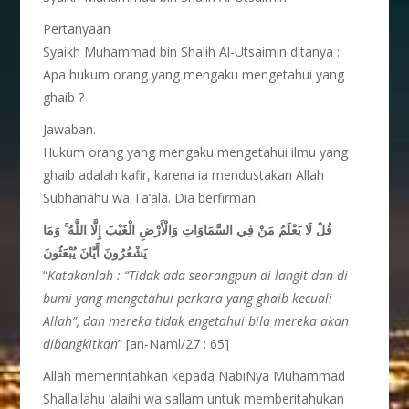
Pertanyaan
Syaikh Muhammad bin Shalih Al-Utsaimin ditanya :
Apa hukum orang yang mengaku mengetahui yang
ghaib ?
Jawaban.
Hukum orang yang mengaku mengetahui ilmu yang
ghaib adalah kafir, karena ia mendustakan Allah
Subhanahu wa Ta’ala. Dia berfirman.
وَمَا
ۚ
قُلْ لَا يَعْلَمُ مَنْ فِي السَّمَاوَاتِ وَالْأَرْضِ الْغَيْبَ إِلَّا اللَّهُ
يَشْعُرُونَ أَيَّانَ يُبْعَثُونَ
“
Katakanlah : “Tidak ada seorangpun di langit dan di
bumi yang mengetahui perkara yang ghaib kecuali
Allah”, dan mereka tidak engetahui bila mereka akan
dibangkitkan
” [an-Naml/27 : 65]
Allah memerintahkan kepada NabiNya Muhammad
Shallallahu ‘alaihi wa sallam untuk memberitahukan