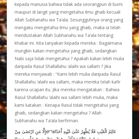
kepada manusia bahwa tidak ada seorangpun di bumi
maupun di langit yang mengetahui ilmu ghaib kecuali
Allah Subhanahu wa Ta’ala. Sesungguhnya orang yang
mengaku mengetahui ilmu yang ghaib, maka ia telah
mendustakan Allah Subhanahu wa Ta’ala tentang
khabar ini. Kita tanyakan kepada mereka : Bagaimana
mungkin kalian mengetahui yang ghaib, sedangkan
Nabi saja tidak mengetahui ? Apakah kalian lebih mulia
daripada Rasul Shallallahu ‘alaihi wa sallam ? Jika
mereka menjawab : “Kami lebih mulia daripada Rasul
Shallallahu ‘alaihi wa sallam, maka mereka telah kafir
karena ucapan itu. Jika mereka mengatakan : Bahwa
Rasul Shallallahu ‘alaihi wa sallam lebih mulia, maka
kami katakan : Kenapa Rasul tidak mengetahui yang
ghaib, sedangkan kalian mengetahui ? Allah
Subhanahu wa Ta’ala berfirman.
عَالِمُ الْغَيْبِ فَلَا يُظْهِرُ عَلَىٰ غَيْبِهِ أَحَدًا﴿٢٦﴾إِلَّا مَنِ ارْتَضَىٰ مِنْ