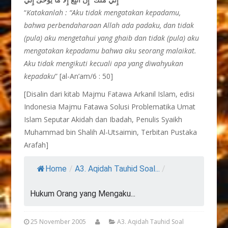
“
Katakanlah : “Aku tidak mengatakan kepadamu,
bahwa perbendaharaan Allah ada padaku, dan tidak
(pula) aku mengetahui yang ghaib dan tidak (pula) aku
mengatakan kepadamu bahwa aku seorang malaikat.
Aku tidak mengikuti kecuali apa yang diwahyukan
kepadaku
” [al-An’am/6 : 50]
[Disalin dari kitab Majmu Fatawa Arkanil Islam, edisi
Indonesia Majmu Fatawa Solusi Problematika Umat
Islam Seputar Akidah dan Ibadah, Penulis Syaikh
Muhammad bin Shalih Al-Utsaimin, Terbitan Pustaka
Arafah]
Home
/
A3. Aqidah Tauhid Soal...
/
Hukum Orang yang Mengaku...
25 November 2005
A3. Aqidah Tauhid Soal