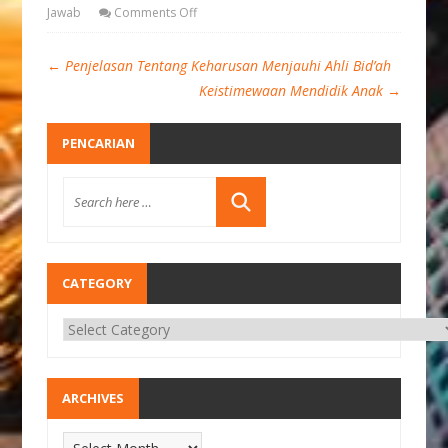
Jawab
Comments Off
←
Penjelasan Tentang Keharusan Menjauhi Ahli Bid’ah
Keistimewaan Mendidik Anak
→
PENCARIAN
CATEGORY
ARCHIVES