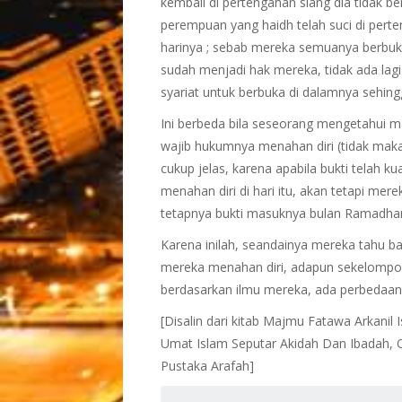
kembali di pertengahan siang dia tidak be
perempuan yang haidh telah suci di perte
harinya ; sebab mereka semuanya berbuk
sudah menjadi hak mereka, tidak ada lag
syariat untuk berbuka di dalamnya sehin
Ini berbeda bila seseorang mengetahui 
wajib hukumnya menahan diri (tidak maka
cukup jelas, karena apabila bukti telah 
menahan diri di hari itu, akan tetapi m
tetapnya bukti masuknya bulan Ramadhan
Karena inilah, seandainya mereka tahu b
mereka menahan diri, adapun sekelompok
berdasarkan ilmu mereka, ada perbedaan 
[Disalin dari kitab Majmu Fatawa Arkanil
Umat Islam Seputar Akidah Dan Ibadah, O
Pustaka Arafah]