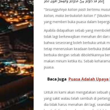
إِنَّكُمْ قَدْ دَنَوْتُمْ مِنْ عَدُوِّكُمْ وَالْفِطْرُ أَقْوَى لَكُمْ
“
Sesungguhnya kalian pasti bertemu musu
kalian, maka berbukalah kalian !
” [Musli
yang memberi buka puasa dalam bepergia
Apabila didapatkan sebab yang membole
tidak lagi berkewajiban menahan diri dari
bahwa seseorang boleh berbuka untuk m
tetap meneruskan keadaan berbuka (tida
berbuka dengan sebab dibolehkannya berb
makan minum ketika itu. Sebab keharaman
puasa.
Baca Juga
Puasa Adalah Upaya 
Untuk ini kami akan mengatakan sebuah 
yang sakit walau telah sembuh di perte
dia tidak harus menahan diri lagi, seand