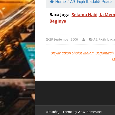
Home
/
A9. Fiqih Ibadah5 Puasa...
Baca Juga
Selama Haid, Ia Me
Baginya
29 September 2006
A9. Fiqih Ibad
←
Disyariatkan Shalat Malam Berjama’a
M
almanhaj
|
Theme by WowThemes.net