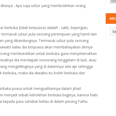
 ditanya : Apa saja udzur yang membolehkan orang
ARC
berbuka (tidak berpuasa) adalah : sakit, bepergian,
n, termasuk udzur pula seorang perempuan yang hamil dan
nin yang dikandungnya. Termasuk udzur pula seorang
awatir kalau dia berpuasa akan membahayakan dirinya
eseorang membutuhkan untuk berbuka guna menyelamatkan
misalnya dia mendapati seseorang tenggelam di laut, atau
ang mengelilinginya yang di dalamnya ada api sehingga
 berbuka, maka dia diwaktu itu boleh berbuka dan
berbuka puasa untuk menguatkannya dalam jihad
ini menjadi sebab kebolehan berbuka baginya, karena Nabi
bda kepada para sahabat beliau di dalam perang Fathu