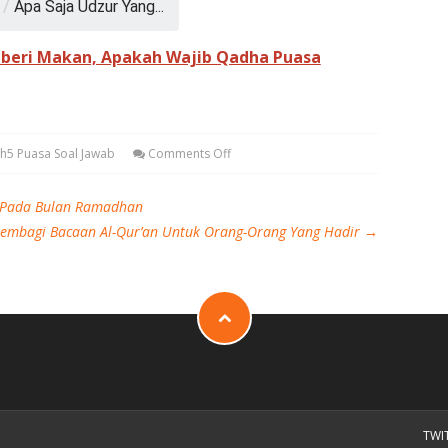
/
Apa Saja Udzur Yang...
mberi Makan, Apakah Wajib Qadha Puasa
ah5 Puasa Soal Jawab
Comments Off
h Pada Bulan Ramadhan
embagi Bacaan Al-Qur’an Untuk Orang-Orang Yang Hadir
→
TWI