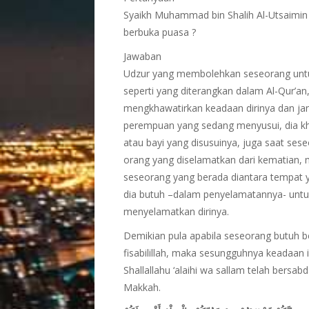
Syaikh Muhammad bin Shalih Al-Utsaimin
berbuka puasa ?
Jawaban
Udzur yang membolehkan seseorang untuk 
seperti yang diterangkan dalam Al-Qur’a
mengkhawatirkan keadaan dirinya dan ja
perempuan yang sedang menyusui, dia kh
atau bayi yang disusuinya, juga saat s
orang yang diselamatkan dari kematian, 
seseorang yang berada diantara tempat y
dia butuh –dalam penyelamatannya- untuk
menyelamatkan dirinya.
Demikian pula apabila seseorang butuh 
fisabilillah, maka sesungguhnya keadaan 
Shallallahu ‘alaihi wa sallam telah bersa
Makkah.