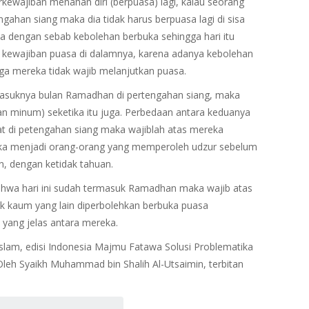
rkewajiban menahan diri (berpuasa) lagi, kalau seorang
ngahan siang maka dia tidak harus berpuasa lagi di sisa
a dengan sebab kebolehan berbuka sehingga hari itu
i kewajiban puasa di dalamnya, karena adanya kebolehan
gga mereka tidak wajib melanjutkan puasa.
masuknya bulan Ramadhan di pertengahan siang, maka
n minum) seketika itu juga. Perbedaan antara keduanya
kuat di petengahan siang maka wajiblah atas mereka
ereka menjadi orang-orang yang memperoleh udzur sebelum
, dengan ketidak tahuan.
ahwa hari ini sudah termasuk Ramadhan maka wajib atas
 kaum yang lain diperbolehkan berbuka puasa
yang jelas antara mereka.
 Islam, edisi Indonesia Majmu Fatawa Solusi Problematika
leh Syaikh Muhammad bin Shalih Al-Utsaimin, terbitan