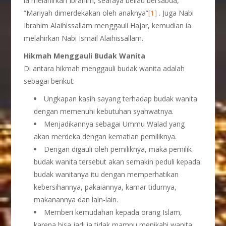
ia melahirkan Ibrahim, searaya beliau bersabda,
“Mariyah dimerdekakan oleh anaknya”
[1]
. Juga Nabi
Ibrahim Alaihissallam menggauli Hajar, kemudian ia
melahirkan Nabi Ismail Alaihissallam.
Hikmah Menggauli Budak Wanita
Di antara hikmah menggauli budak wanita adalah
sebagai berikut:
Ungkapan kasih sayang terhadap budak wanita
dengan memenuhi kebutuhan syahwatnya.
Menjadikannya sebagai Ummu Walad yang
akan merdeka dengan kematian pemiliknya.
Dengan digauli oleh pemiliknya, maka pemilik
budak wanita tersebut akan semakin peduli kepada
budak wanitanya itu dengan memperhatikan
kebersihannya, pakaiannya, kamar tidurnya,
makanannya dan lain-lain.
Memberi kemudahan kepada orang Islam,
karena bisa jadi ia tidak mampu menikahi wanita