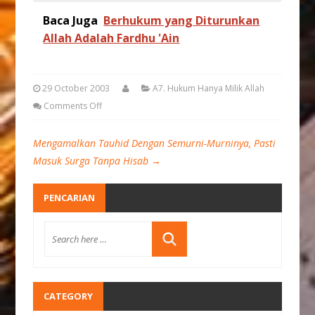
Baca Juga
Berhukum yang Diturunkan
Allah Adalah Fardhu 'Ain
29 October 2003
A7. Hukum Hanya Milik Allah
Comments Off
Mengamalkan Tauhid Dengan Semurni-Murninya, Pasti
Masuk Surga Tanpa Hisab
→
PENCARIAN
CATEGORY