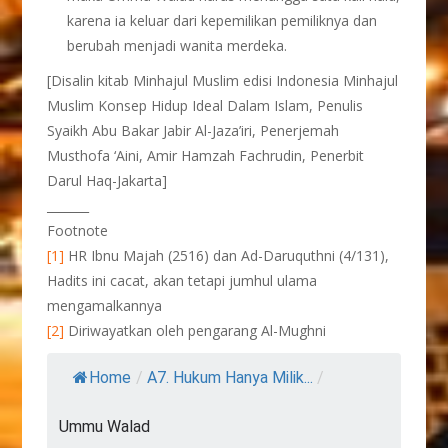
karena ia keluar dari kepemilikan pemiliknya dan
berubah menjadi wanita merdeka.
[Disalin kitab Minhajul Muslim edisi Indonesia Minhajul
Muslim Konsep Hidup Ideal Dalam Islam, Penulis
Syaikh Abu Bakar Jabir Al-Jaza’iri, Penerjemah
Musthofa ‘Aini, Amir Hamzah Fachrudin, Penerbit
Darul Haq-Jakarta]
_______
Footnote
[1]
HR Ibnu Majah (2516) dan Ad-Daruquthni (4/131),
Hadits ini cacat, akan tetapi jumhul ulama
mengamalkannya
[2]
Diriwayatkan oleh pengarang Al-Mughni
Home
/
A7. Hukum Hanya Milik...
/
Ummu Walad