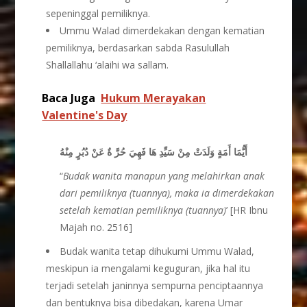
sepeninggal pemiliknya.
Ummu Walad dimerdekakan dengan kematian
pemiliknya, berdasarkan sabda Rasulullah
Shallallahu ‘alaihi wa sallam.
Baca Juga
Hukum Merayakan
Valentine's Day
أَيُّمَا أَمَةٍ وَلَدَتْ مِنْ سَيِّدِ هَا فَهِيَ حُرَّ ةٌ عَنْ دُبُرٍ مِنْهُ
“
Budak wanita manapun yang melahirkan anak
dari pemiliknya (tuannya), maka ia dimerdekakan
setelah kematian pemiliknya (tuannya)
’ [HR Ibnu
Majah no. 2516]
Budak wanita tetap dihukumi Ummu Walad,
meskipun ia mengalami keguguran, jika hal itu
terjadi setelah janinnya sempurna penciptaannya
dan bentuknya bisa dibedakan, karena Umar