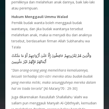
pemiliknya dan melahirkan anak darinya, baik laki-laki
atau perempuan.
Hukum Menggauli Ummu Walad
Pemilik budak wanita boleh menggauli budak
wanitanya, dan jika budak wanitanya tersebut
melahirkan anak, maka ia menjadi ibu dari anaknya
tersebut, berdasarkan firman Allah Subhanahu wa
Ta’ala
وَالَّذِينَ هُمْ لِفُرُوجِهِمْ حَافِظُونَ إِلَّا عَلَىٰ أَزْوَاجِهِمْ أَوْ مَا مَلَكَتْ
أَيْمَانُهُمْ فَإِنَّهُمْ غَيْرُ مَلُومِينَ
“
Dan orang-orang yang memelihara kemaluannya,
kecuali terhadap istri-istri mereka atau budak-budak
yang mereka miliki, maka sesungguhnya mereka dalam
hal ini tiada tercela
” [Al-Ma’arij/70 : 29-30]
Juga dikarenakan Rasulullah Shallallahu ‘alaihi wa
sallam pun menggauli Mariyah Al-Qibthiyah, kemudian