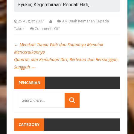
Syukur, Kegembiraan, Rendah Hati,...
25 August 2007
A4. Buah Keimanan Kepada
Takdir
Comments Off
←
Menikah Tanpa Wali dan Suaminya Menolak
Menceraikannya
Qana’ah dan Kemuliaan Diri, Bertekad dan Bersungguh-
Sungguh
→
PENCARIAN
CATEGORY