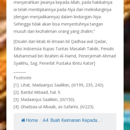
menyerahkan jiwanya kepada Allah, pada hakikatnya
ia telah menitipkannya pada-Nya dan melindunginya
(dengan menjadikannya) dalam lindungan-Nya.
Sehingga tidak akan bisa menyentuhnya tangan
musuh dan kezhaliman orang yang zhalim.”
[Disalin dari kitab Al-Iimaan bil Qadhaa wal Qadar,
Edisi Indoensia Kupas Tuntas Masalah Takdir, Penulis
Muhammad bin Ibrahim Al-Hamd, Penerjemah Ahmad
Syaikhu, Sag. Penerbit Pustaka Ibntu Katsir]
_______
Footnote
[1]. Lihat, Madaarijus Saalikiin, (II/199, 235, 243).
[2]. Bardul Akbaad, hal. 9.
[3]. Madaarijus Saalikiin, (III/150).
[4]. Ghadzaa-ul Albaab, as-Safarini, (II/223).
Home
/
A4. Buah Keimanan Kepada...
/