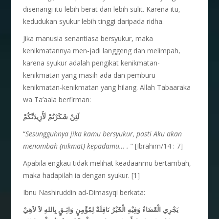
disenangi itu lebih berat dan lebih sulit. Karena itu,
kedudukan syukur lebih tinggi daripada ridha.
Jika manusia senantiasa bersyukur, maka
kenikmatannya men-jadi langgeng dan melimpah,
karena syukur adalah pengikat kenikmatan-
kenikmatan yang masih ada dan pemburu
kenikmatan-kenikmatan yang hilang. Allah Tabaaraka
wa Ta’aala berfirman:
لَئِنْ شَكَرْتُمْ لَأَزِيدَنَّكُمْ
“
Sesungguhnya jika kamu bersyukur, pasti Aku akan
menambah (nikmat) kepadamu… .
” [Ibrahim/14 : 7]
Apabila engkau tidak melihat keadaanmu bertambah,
maka hadapilah ia dengan syukur. [1]
Ibnu Nashiruddin ad-Dimasyqi berkata:
يَجْرِي الْقَضَاءُ وَفِيْهِ الْخَيْرُ نَافِلَةٌ لِمُؤْمِِنٍ وَاثِـقٍ بِاللهِ لاَ لاَهِيْ