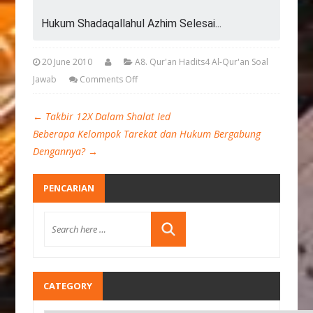
Hukum Shadaqallahul Azhim Selesai...
20 June 2010
A8. Qur'an Hadits4 Al-Qur'an Soal
Jawab
Comments Off
←
Takbir 12X Dalam Shalat Ied
Beberapa Kelompok Tarekat dan Hukum Bergabung
Dengannya?
→
PENCARIAN
CATEGORY