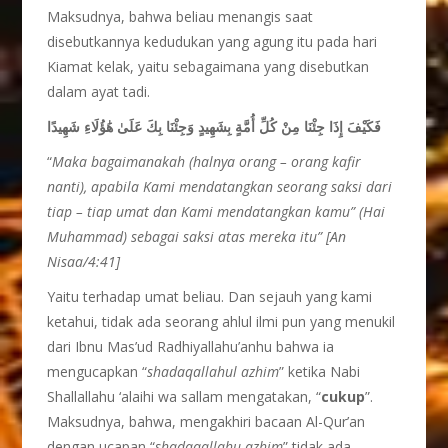
Maksudnya, bahwa beliau menangis saat
disebutkannya kedudukan yang agung itu pada hari
Kiamat kelak, yaitu sebagaimana yang disebutkan
dalam ayat tadi.
فَكَيْفَ إِذَا جِئْنَا مِنْ كُلِّ أُمَّةٍ بِشَهِيدٍ وَجِئْنَا بِكَ عَلَىٰ هَٰؤُلَاءِ شَهِيدًا
“
Maka bagaimanakah (halnya orang – orang kafir
nanti), apabila Kami mendatangkan seorang saksi dari
tiap – tiap umat dan Kami mendatangkan kamu” (Hai
Muhammad) sebagai saksi atas mereka itu” [An
Nisaa/4:41]
Yaitu terhadap umat beliau. Dan sejauh yang kami
ketahui, tidak ada seorang ahlul ilmi pun yang menukil
dari Ibnu Mas’ud Radhiyallahu’anhu bahwa ia
mengucapkan “
shadaqallahul azhim
” ketika Nabi
Shallallahu ‘alaihi wa sallam mengatakan, “
cukup
”.
Maksudnya, bahwa, mengakhiri bacaan Al-Qur’an
dengan ucapan “
shadaqallahu azhim
” tidak ada