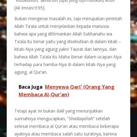
“
Katakanlah, ‘Benarlah (apa yang difirmankan) Allah
”
[Ali Imran/3:95].
Bukan mengenai masalah ini, tapi merupakan perintah
Allah Ta’ala untuk menjelaskan kepada manusia
bahwa apa yang difirmankan Allah Subhanahu wa
Ta’ala itu benar yaitu yang disebutkan di dalam kitab –
kitab-Nya yang agung yakni Taurat dan lainnya, dan
bahwa Allah Ta’ala itu Maha Benar dalam ucapan-Nya
terhadap para hamba-Nya di dalam kitab-Nya yang
agung, al Qur’an.
Baca Juga
Menyewa Qari' (Orang Yang
Membaca Al-Qur'an)
Tetapi ayat ini bukan dalil yang menunjukkan
sunnahnya mengucapkan, “
Shadaqallah
” setelah
selesai membaca al Qur’an atau membaca beberapa
ayatnya atau membaca salah satu suratnya, karena