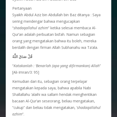
Pertanyaan
Syaikh Abdul Aziz bin Abdullah bin Baz ditanya : Saya
sering mendengar bahwa mengucapkan
“
shadaqallahul azhim
” ketika selesai membaca Al-
Qur’an adalah perbuatan bid’ah. Namun sebagian
orang yang mengatakan bahwa itu boleh, mereka
berdalih dengan firman Allah Subhanahu wa Ta’ala.
قُلْ صَدَقَ اللَّهُ
“
Katakanlah : ‘Benarlah (apa yang difirmankan) Allah
”
[Ali-Imran/3: 95]
Kemudian dari itu, sebagian orang terpelajar
mengatakan kepada saya, bahwa apabila Nabi
Shallallahu ‘alaihi wa sallam hendak menghentikan
bacaan Al-Qur’an seseorang, beliau mengatakan,
“cukup” dan beliau tidak mengatakan, ‘
shadaqallahul
azhim
”.