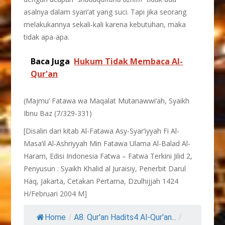
asalnya dalam syari’at yang suci. Tapi jika seorang
melakukannya sekali-kali karena kebutuhan, maka
tidak apa-apa.
Baca Juga
Hukum Tidak Membaca Al-
Qur'an
(Majmu’ Fatawa wa Maqalat Mutanawwi’ah, Syaikh
Ibnu Baz (7/329-331)
[Disalin dari kitab Al-Fatawa Asy-Syar’iyyah Fi Al-
Masa’il Al-Ashriyyah Min Fatawa Ulama Al-Balad Al-
Haram, Edisi Indonesia Fatwa – Fatwa Terkini Jilid 2,
Penyusun : Syaikh Khalid al Juraisiy, Penerbit Darul
Haq, Jakarta, Cetakan Pertama, Dzulhijjah 1424
H/Februari 2004 M]
Home
/
A8. Qur'an Hadits4 Al-Qur'an...
/