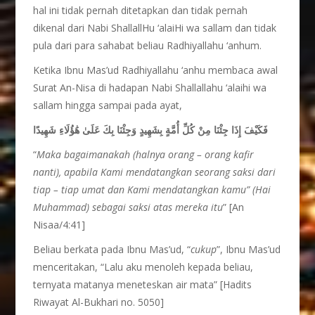
hal ini tidak pernah ditetapkan dan tidak pernah
dikenal dari Nabi ShallallHu ‘alaiHi wa sallam dan tidak
pula dari para sahabat beliau Radhiyallahu ‘anhum.
Ketika Ibnu Mas’ud Radhiyallahu ‘anhu membaca awal
Surat An-Nisa di hadapan Nabi Shallallahu ‘alaihi wa
sallam hingga sampai pada ayat,
فَكَيْفَ إِذَا جِئْنَا مِنْ كُلِّ أُمَّةٍ بِشَهِيدٍ وَجِئْنَا بِكَ عَلَىٰ هَٰؤُلَاءِ شَهِيدًا
“
Maka bagaimanakah (halnya orang – orang kafir
nanti), apabila Kami mendatangkan seorang saksi dari
tiap – tiap umat dan Kami mendatangkan kamu” (Hai
Muhammad) sebagai saksi atas mereka itu
” [An
Nisaa/4:41]
Beliau berkata pada Ibnu Mas’ud, “
cukup
”, Ibnu Mas’ud
menceritakan, “Lalu aku menoleh kepada beliau,
ternyata matanya meneteskan air mata” [Hadits
Riwayat Al-Bukhari no. 5050]