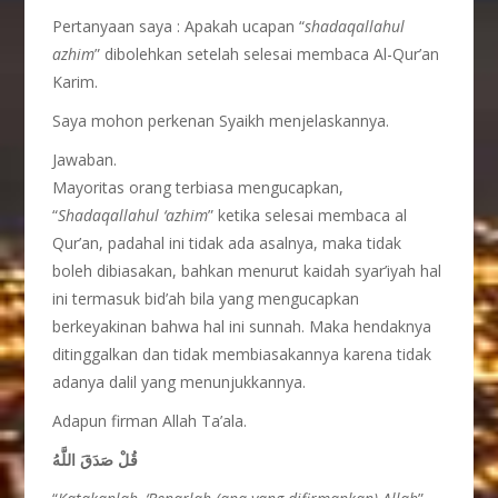
Pertanyaan saya : Apakah ucapan “
shadaqallahul
azhim
” dibolehkan setelah selesai membaca Al-Qur’an
Karim.
Saya mohon perkenan Syaikh menjelaskannya.
Jawaban.
Mayoritas orang terbiasa mengucapkan,
“
Shadaqallahul ‘azhim
” ketika selesai membaca al
Qur’an, padahal ini tidak ada asalnya, maka tidak
boleh dibiasakan, bahkan menurut kaidah syar’iyah hal
ini termasuk bid’ah bila yang mengucapkan
berkeyakinan bahwa hal ini sunnah. Maka hendaknya
ditinggalkan dan tidak membiasakannya karena tidak
adanya dalil yang menunjukkannya.
Adapun firman Allah Ta’ala.
قُلْ صَدَقَ اللَّهُ