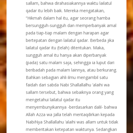
sallam, bahwa dirahasiakannya waktu lailatul
qadar itu lebih baik. Mereka mengatakan,
“Hikmah dalam hal itu, agar seorang hamba
bersungguh-sungguh dan memperbanyak amal
pada tiap-tiap malam dengan harapan agar
bertepatan dengan lailatul qadar. Berbeda jika
lailatul qadar itu (telah) ditentukan. Maka,
sungguh amal itu hanya akan diperbanyak
(pada) satu malam saja, sehingga ia luput dari
beribadah pada malam lainnya, atau berkurang.
Bahkan sebagian ahli ilmu mengambil satu
faidah dari sabda Nabi Shallallalhu ‘alaihi wa
sallam tersebut, bahwa sebaiknya orang yang
mengetahui lailatul qadar itu
menyembunyikannya -berdasarkan dalil- bahwa
Allah Azza wa Jalla telah mentaqdirkan kepada
NabiNya Shallallahu ‘alaihi was allam untuk tidak
memberitakan ketepatan waktunya. Sedangkan