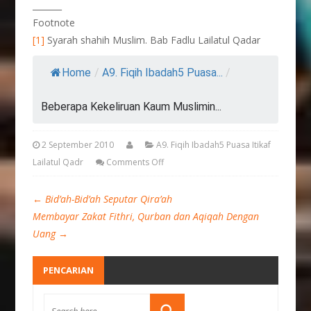
_______
Footnote
[1]
Syarah shahih Muslim. Bab Fadlu Lailatul Qadar
Home
/
A9. Fiqih Ibadah5 Puasa...
/
Beberapa Kekeliruan Kaum Muslimin...
2 September 2010
A9. Fiqih Ibadah5 Puasa Itikaf
Lailatul Qadr
Comments Off
←
Bid’ah-Bid’ah Seputar Qira’ah
Membayar Zakat Fithri, Qurban dan Aqiqah Dengan
Uang
→
PENCARIAN