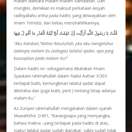
malam diantara malam-malam Ramadhan. Dan
mungkin, demikian ini maksud perkataan Aisyah
radhiyallahu a’nha pada hadits yang diriwayatkan oleh
Imam Tirmidzi, dan beliau menshahihkannya,
قُلْتُ يَا رَسُولَ اللَّّهِ أَرَأَيْت أِنْ عَلِمْتُ أَيَّّ لَيْلةُ الْقَدْر مَا أَقُو لُ فِيهَا
“
Aku Katakan,”Wahai Rasulullah, jika aku mengetahui
(adanya) malam itu (sebagai) lailatul qadar, apa yang
kuucapkan pada malam itu?
”
Dalam hadits ini -sebagaimana dikatakan Imam
Syaukani rahimahullah dalam Nailul Authar 3/303
terdapat bukti, kemungkinan lailatul qadar dapat
diketahui dan (juga bukti, pent.) tentang tetap adanya
malam itu.”
Az Zurqani rahimahullah mengatakan dalam syarah
Muwaththa’ 2/491, “Barangsiapa yang menyangka,
bahwa makna –yang terdapat pada hadits di atas,
(yaitu) lailatul qadar sudah diangkat- yakni sudah tidak