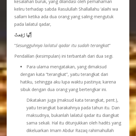
kesalahan buruk, yang dilandasi oleh pemahaman
keliru terhadap sabda Rasulullah Shallallahu ‘alaihi wa
sallam ketika ada dua orang yang saling mengutuk
pada lailatul qadar,
أِنَّّها رُفِعتْ
“
Sesungguhnya lailatul qadar itu sudah terangkat
”
Pendalilan (kesimpulan) ini terbantah dari dua segi.
Para ulama mengatakan, yang dimaksud
dengan kata “terangkat”, yaitu terangkat dari
hatiku, sehingga aku lupa waktu pastinya; karena
sibuk dengan dua orang yang bertengkar ini.
Dikatakan juga (maksud kata terangkat, pent.),
yaitu terangkat barakahnya pada tahun itu. Dan
maksudnya, bukanlah lailatul qadar itu diangkat
sama sekali. Hal itu ditunjukkan oleh hadits yang
dikeluarkan Imam Abdur Razaq rahimahullah