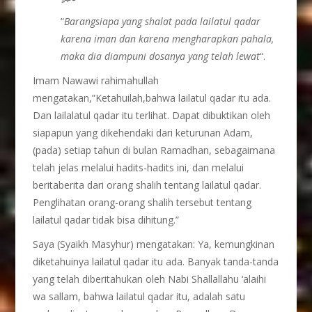
“
Barangsiapa yang shalat pada lailatul qadar
karena iman dan karena mengharapkan pahala,
maka dia diampuni dosanya yang telah lewat
“.
Imam Nawawi rahimahullah
mengatakan,”Ketahuilah,bahwa lailatul qadar itu ada.
Dan lailalatul qadar itu terlihat. Dapat dibuktikan oleh
siapapun yang dikehendaki dari keturunan Adam,
(pada) setiap tahun di bulan Ramadhan, sebagaimana
telah jelas melalui hadits-hadits ini, dan melalui
beritaberita dari orang shalih tentang lailatul qadar.
Penglihatan orang-orang shalih tersebut tentang
lailatul qadar tidak bisa dihitung.”
Saya (Syaikh Masyhur) mengatakan: Ya, kemungkinan
diketahuinya lailatul qadar itu ada. Banyak tanda-tanda
yang telah diberitahukan oleh Nabi Shallallahu ‘alaihi
wa sallam, bahwa lailatul qadar itu, adalah satu