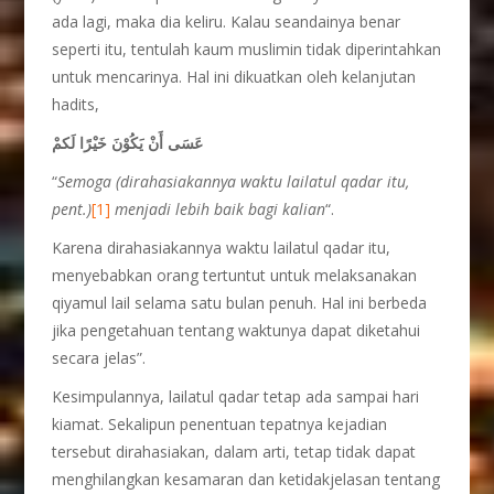
ada lagi, maka dia keliru. Kalau seandainya benar
seperti itu, tentulah kaum muslimin tidak diperintahkan
untuk mencarinya. Hal ini dikuatkan oleh kelanjutan
hadits,
عَسَى أَنْ يَكُوْنَ خَيْرًا لَكمْ
“
Semoga (dirahasiakannya waktu lailatul qadar itu,
pent.)
[1]
menjadi lebih baik bagi kalian
“.
Karena dirahasiakannya waktu lailatul qadar itu,
menyebabkan orang tertuntut untuk melaksanakan
qiyamul lail selama satu bulan penuh. Hal ini berbeda
jika pengetahuan tentang waktunya dapat diketahui
secara jelas”.
Kesimpulannya, lailatul qadar tetap ada sampai hari
kiamat. Sekalipun penentuan tepatnya kejadian
tersebut dirahasiakan, dalam arti, tetap tidak dapat
menghilangkan kesamaran dan ketidakjelasan tentang