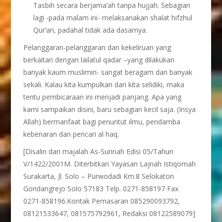
Tasbih secara berjama’ah tanpa hujjah. Sebagian
lagi -pada malam ini- melaksanakan shalat hifzhul
Qur’an, padahal tidak ada dasarnya.
Pelanggaran-pelanggaran dan kekeliruan yang
berkaitan dengan lailatul qadar –yang dilakukan
banyak kaum muslimin- sangat beragam dan banyak
sekali. Kalau kita kumpulkan dan kita selidiki, maka
tentu pembicaraan ini menjadi panjang. Apa yang
kami sampaikan disini, baru sebagian kecil saja. (Insya
Allah) bermanfaat bagi penuntut ilmu, pendamba
kebenaran dan pencari al haq.
[Disalin dari majalah As-Sunnah Edisi 05/Tahun
V/1422/2001M. Diterbitkan Yayasan Lajnah Istiqomah
Surakarta, Jl. Solo – Purwodadi Km.8 Selokaton
Gondangrejo Solo 57183 Telp. 0271-858197 Fax
0271-858196.Kontak Pemasaran 085290093792,
08121533647, 081575792961, Redaksi 08122589079]