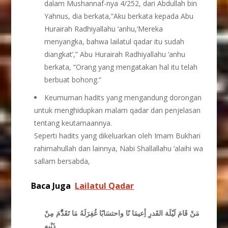
dalam Mushannaf-nya 4/252, dari Abdullah bin
Yahnus, dia berkata,”Aku berkata kepada Abu
Hurairah Radhiyallahu ‘anhu,‘Mereka
menyangka, bahwa lailatul qadar itu sudah
diangkat’,” Abu Hurairah Radhiyallahu ‘anhu
berkata, “Orang yang mengatakan hal itu telah
berbuat bohong.”
Keumuman hadits yang mengandung dorongan
untuk menghidupkan malam qadar dan penjelasan
tentang keutamaannya.
Seperti hadits yang dikeluarkan oleh Imam Bukhari
rahimahullah dan lainnya, Nabi Shallallahu ‘alaihi wa
sallam bersabda,
Baca Juga
Lailatul Qadar
مَنْ قَامَ لَيْلَة القَدرِ أِعيمَا نًا واحتسَابًا غُفِرَلَهُ مَا تَقَدَّّّمَ مِنْ
ذَنْبهِ