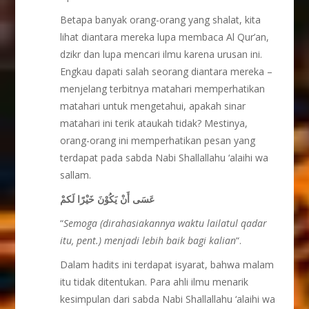
Betapa banyak orang-orang yang shalat, kita
lihat diantara mereka lupa membaca Al Qur’an,
dzikr dan lupa mencari ilmu karena urusan ini.
Engkau dapati salah seorang diantara mereka –
menjelang terbitnya matahari memperhatikan
matahari untuk mengetahui, apakah sinar
matahari ini terik ataukah tidak? Mestinya,
orang-orang ini memperhatikan pesan yang
terdapat pada sabda Nabi Shallallahu ‘alaihi wa
sallam.
عَسَى أَنْ يَكُوْنَ خَيْرًا لَكمْ
“
Semoga (dirahasiakannya waktu lailatul qadar
itu, pent.) menjadi lebih baik bagi kalian
“.
Dalam hadits ini terdapat isyarat, bahwa malam
itu tidak ditentukan. Para ahli ilmu menarik
kesimpulan dari sabda Nabi Shallallahu ‘alaihi wa