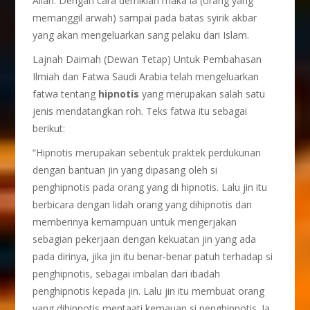
Allah. Dengan cara demikian maka ia (orang yang
memanggil arwah) sampai pada batas syirik akbar
yang akan mengeluarkan sang pelaku dari Islam.
Lajnah Daimah (Dewan Tetap) Untuk Pembahasan
Ilmiah dan Fatwa Saudi Arabia telah mengeluarkan
fatwa tentang
hipnotis
yang merupakan salah satu
jenis mendatangkan roh. Teks fatwa itu sebagai
berikut:
“Hipnotis merupakan sebentuk praktek perdukunan
dengan bantuan jin yang dipasang oleh si
penghipnotis pada orang yang di hipnotis. Lalu jin itu
berbicara dengan lidah orang yang dihipnotis dan
memberinya kemampuan untuk mengerjakan
sebagian pekerjaan dengan kekuatan jin yang ada
pada dirinya, jika jin itu benar-benar patuh terhadap si
penghipnotis, sebagai imbalan dari ibadah
penghipnotis kepada jin. Lalu jin itu membuat orang
yang dihipnotis mentaati kemauan si penghipnotis. Ia