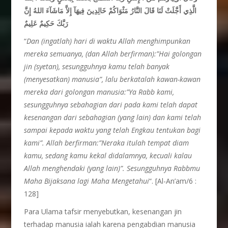
الَّذِي أَجَّلَتْ لَنَا قَالَ النَّارُ مَثْوَاكُمْ خَالِدِينَ فِيهَآ إِلاَّ مَاشَآءَ اللهُ إِنَّ
رَبَّكَ حَكِيمٌ عَلِيمٌ
“
Dan (ingatlah) hari di waktu Allah menghimpunkan
mereka semuanya, (dan Allah berfirman):”Hai golongan
jin (syetan), sesungguhnya kamu telah banyak
(menyesatkan) manusia”, lalu berkatalah kawan-kawan
mereka dari golongan manusia:”Ya Rabb kami,
sesungguhnya sebahagian dari pada kami telah dapat
kesenangan dari sebahagian (yang lain) dan kami telah
sampai kepada waktu yang telah Engkau tentukan bagi
kami”. Allah berfirman:”Neraka itulah tempat diam
kamu, sedang kamu kekal didalamnya, kecuali kalau
Allah menghendaki (yang lain)”. Sesungguhnya Rabbmu
Maha Bijaksana lagi Maha Mengetahui
“. [Al-An’am/6 :
128]
Para Ulama tafsir menyebutkan, kesenangan jin
terhadap manusia ialah karena pengabdian manusia