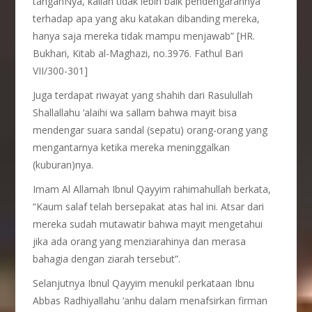
tanganNya, kalian tidak lebih baik pendengarannya
terhadap apa yang aku katakan dibanding mereka,
hanya saja mereka tidak mampu menjawab” [HR.
Bukhari, Kitab al-Maghazi, no.3976. Fathul Bari
VII/300-301]
Juga terdapat riwayat yang shahih dari Rasulullah
Shallallahu ‘alaihi wa sallam bahwa mayit bisa
mendengar suara sandal (sepatu) orang-orang yang
mengantarnya ketika mereka meninggalkan
(kuburan)nya.
Imam Al Allamah Ibnul Qayyim rahimahullah berkata,
“Kaum salaf telah bersepakat atas hal ini. Atsar dari
mereka sudah mutawatir bahwa mayit mengetahui
jika ada orang yang menziarahinya dan merasa
bahagia dengan ziarah tersebut”.
Selanjutnya Ibnul Qayyim menukil perkataan Ibnu
Abbas Radhiyallahu ‘anhu dalam menafsirkan firman