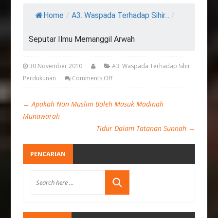
Home
/
A3. Waspada Terhadap Sihir...
/
Seputar Ilmu Memanggil Arwah
30 November 2010
A3. Waspada Terhadap Sihir
Perdukunan
Comments Off
←
Apakah Non Muslim Boleh Masuk Madinah
Munawarah
Tidur Dalam Tatanan Sunnah
→
PENCARIAN