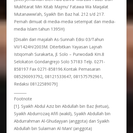
Mukhtarat Min Kitab Majmu’ Fatawa Wa Maqalat
Mutanawwi’ah, Syaikh Bin Baz hal. 212 s/d 217.
Pernah dimuat di media-media setempat dan media-
media Islam tahun 1395H)
[Disalin dari majalah As-Sunnah Edisi 03/Tahun
VII/1424H/2003M. Diterbitkan Yayasan Lajnah
Istiqomah Surakarta, Jl. Solo – Purwodadi Km.8
Selokaton Gondangrejo Solo 57183 Telp. 0271-
858197 Fax 0271-858196.Kontak Pemasaran
085290093792, 08121533647, 081575792961,
Redaksi 08122589079]
_______
Footnote
[1]. Syaikh Abdul Aziz bin Abdullah bin Baz (ketua),
Syaikh Abdurrozaq Afifi (wakil), Syaikh Abdullah bin
Abdurrahman Al-Ghudayyan (anggota) dan Syaikh
Abdullah bin Sulaiman Al-Mani’ (anggota)