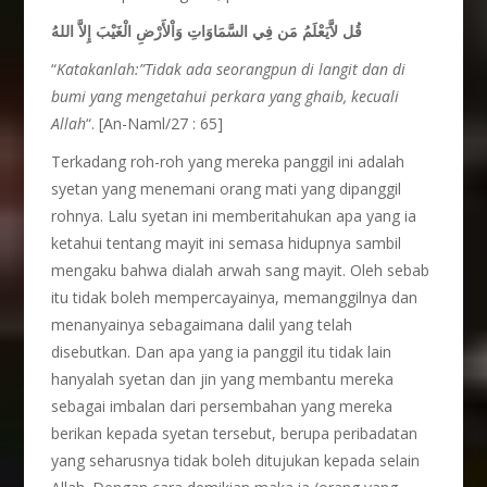
قُل لاَّيَعْلَمُ مَن فِي السَّمَاوَاتِ وَاْلأَرْضِ الْغَيْبَ إِلاَّ اللهُ
“
Katakanlah:”Tidak ada seorangpun di langit dan di
bumi yang mengetahui perkara yang ghaib, kecuali
Allah
“. [An-Naml/27 : 65]
Terkadang roh-roh yang mereka panggil ini adalah
syetan yang menemani orang mati yang dipanggil
rohnya. Lalu syetan ini memberitahukan apa yang ia
ketahui tentang mayit ini semasa hidupnya sambil
mengaku bahwa dialah arwah sang mayit. Oleh sebab
itu tidak boleh mempercayainya, memanggilnya dan
menanyainya sebagaimana dalil yang telah
disebutkan. Dan apa yang ia panggil itu tidak lain
hanyalah syetan dan jin yang membantu mereka
sebagai imbalan dari persembahan yang mereka
berikan kepada syetan tersebut, berupa peribadatan
yang seharusnya tidak boleh ditujukan kepada selain