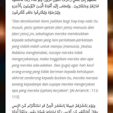
فَذَرْهُمْ وَمَايَفْتَرُونَ . وَلِتَصْغَى إِلَيْهِ أَفْئِدَةُ الَّذِينَ لاَيُؤْمِنُونَ بِاْلأَخِرَةِ
وَلِيَرْضَوْهُ وَلِيَقْتَرِفُوا مَاهُم مُّقْتَرِفُونَ
“
Dan demikianlah Kami jadikan bagi tiap-tiap nabi itu
musuh, yaitu syetan-syetan (dari jenis) manusia dan
(dari jenis) jin, sebahagian mereka membisikkan
kepada sebahagian yang lain perkataan-perkataan
yang indah-indah untuk menipu (manusia). Jikalau
Rabbmu menghendaki, niscaya mereka tidak
mengerjakannya, maka tinggalkan mereka dan apa
yang mereka ada-adakan. Dan (juga) agar hati kecil
orang-orang yang tidak beriman kepada kehidupan
akhirat cenderung kepada bisikan itu, mereka merasa
senang kepadanya dan supaya mereka mengerjakan
apa yang mereka (syetan) kerjakan
“. [Al-An’am/6 : 112-
113]
وَيَوْمَ يَحْشُرُهُمْ جَمِيعًا يَامَعْشَرَ الْجِنِّ قَدِ اسْتَكْثَرْتُم مِّنَ الإِنسِ
وَقَالَ أَوْلِيَآؤُهُم مِّنَ اْلإِنسِ رَبَّنَا اسْتَمْتَعَ بَعْضُنَا بِبَعْضٍ وَبَلَغْنَآ أَجَلَنَا