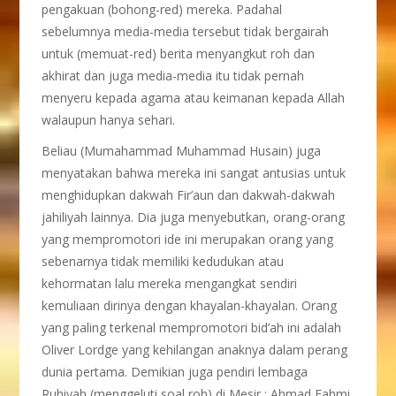
pengakuan (bohong-red) mereka. Padahal
sebelumnya media-media tersebut tidak bergairah
untuk (memuat-red) berita menyangkut roh dan
akhirat dan juga media-media itu tidak pernah
menyeru kepada agama atau keimanan kepada Allah
walaupun hanya sehari.
Beliau (Mumahammad Muhammad Husain) juga
menyatakan bahwa mereka ini sangat antusias untuk
menghidupkan dakwah Fir’aun dan dakwah-dakwah
jahiliyah lainnya. Dia juga menyebutkan, orang-orang
yang mempromotori ide ini merupakan orang yang
sebenarnya tidak memiliki kedudukan atau
kehormatan lalu mereka mengangkat sendiri
kemuliaan dirinya dengan khayalan-khayalan. Orang
yang paling terkenal mempromotori bid’ah ini adalah
Oliver Lordge yang kehilangan anaknya dalam perang
dunia pertama. Demikian juga pendiri lembaga
Ruhiyah (menggeluti soal roh) di Mesir ; Ahmad Fahmi