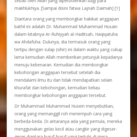
sebab oleh Allah yang diperbolehkan bagi para
makhlukNya. [Sampai disini fatwa Lajnah Daimah] [1]
Diantara orang yang membongkar hakikat anggapan
bathil ini adalah Dr. Muhammad Muhammad Husain
dalam kitabnya Ar-Ruhiyyah al-Haditsah, Haqiqatuha
wa Ahdafuha. Dulunya, dia termasuk orang yang
tertipu dengan sulap (sihir) ini dalam waktu yang cukup
lama kemudian Allah memberikan petunjuk kepadanya
menuju kebenaran. Kemudian dia membongkar
kebohongan anggapan tersebut setelah dia
mendalami ilmu itu dan tidak mendapatkan selain
khurafat dan kebohongan, kemudian beliau
membongkar kebohongan anggapan tersebut.
Dr Muhammad Muhammad Husein menyebutkan,
orang yang memanggil roh menempuh cara yang
berbeda-beda. Di antaranya ada yang pemula, mereka
menggunakan gelas kecil atau cangkir yang digeser-
geser diantara huruf-huruf yang tertulis di meja.