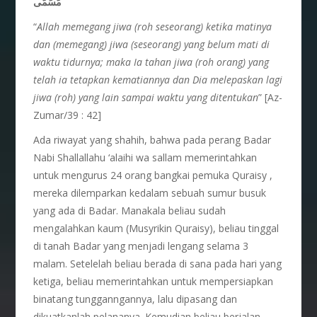
مُّسَمًّى
“
Allah memegang jiwa (roh seseorang) ketika matinya
dan (memegang) jiwa (seseorang) yang belum mati di
waktu tidurnya; maka Ia tahan jiwa (roh orang) yang
telah ia tetapkan kematiannya dan Dia melepaskan lagi
jiwa (roh) yang lain sampai waktu yang ditentukan
” [Az-
Zumar/39 : 42]
Ada riwayat yang shahih, bahwa pada perang Badar
Nabi Shallallahu ‘alaihi wa sallam memerintahkan
untuk mengurus 24 orang bangkai pemuka Quraisy ,
mereka dilemparkan kedalam sebuah sumur busuk
yang ada di Badar. Manakala beliau sudah
mengalahkan kaum (Musyrikin Quraisy), beliau tinggal
di tanah Badar yang menjadi lengang selama 3
malam. Setelelah beliau berada di sana pada hari yang
ketiga, beliau memerintahkan untuk mempersiapkan
binatang tungganngannya, lalu dipasang dan
dikuatkanlah pelananya. Kemudian beliau berjalan