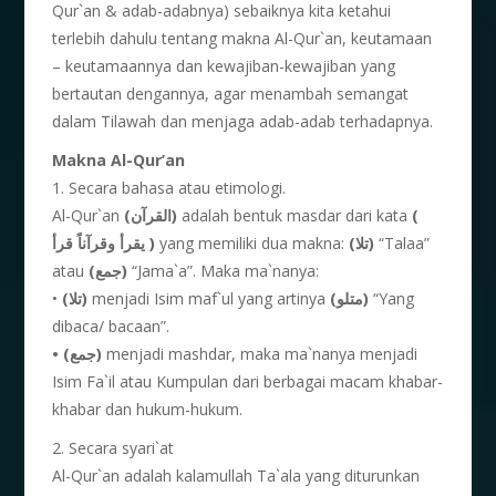
Qur`an & adab-adabnya) sebaiknya kita ketahui
terlebih dahulu tentang makna Al-Qur`an, keutamaan
– keutamaannya dan kewajiban-kewajiban yang
bertautan dengannya, agar menambah semangat
dalam Tilawah dan menjaga adab-adab terhadapnya.
Makna Al-Qur’an
1. Secara bahasa atau etimologi.
Al-Qur`an
(القرآن)
adalah bentuk masdar dari kata
(
يقرأ وقرآناً قرأ )
yang memiliki dua makna:
(تلا)
“Talaa”
atau
(جمع)
“Jama`a”. Maka ma`nanya:
•
(تلا)
menjadi Isim maf`ul yang artinya
(متلو)
“Yang
dibaca/ bacaan”.
• (جمع)
menjadi mashdar, maka ma`nanya menjadi
Isim Fa`il atau Kumpulan dari berbagai macam khabar-
khabar dan hukum-hukum.
2. Secara syari`at
Al-Qur`an adalah kalamullah Ta`ala yang diturunkan