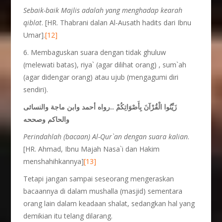
Sebaik-baik Majlis adalah yang menghadap kearah
qiblat
. [HR. Thabrani dalan Al-Ausath hadits dari Ibnu
Umar].
[12]
6. Membaguskan suara dengan tidak ghuluw
(melewati batas), riya` (agar dilihat orang) , sum`ah
(agar didengar orang) atau ujub (mengagumi diri
sendiri).
زَيِّنُوا الْقُرْآنَ بِأَصْوَاتِكُمْ ..رواه أحمد وابن ماجة والنسائى
والحاكم وصححه
Perindahlah (bacaan) Al-Qur`an dengan suara kalian
.
[HR. Ahmad, Ibnu Majah Nasa`i dan Hakim
menshahihkannya]
[13]
Tetapi jangan sampai seseorang mengeraskan
bacaannya di dalam mushalla (masjid) sementara
orang lain dalam keadaan shalat, sedangkan hal yang
demikian itu telang dilarang.