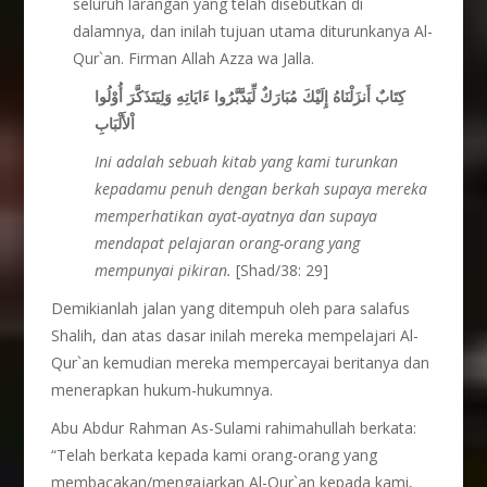
seluruh larangan yang telah disebutkan di
dalamnya, dan inilah tujuan utama diturunkanya Al-
Qur`an. Firman Allah Azza wa Jalla.
كِتَابٌ أَنزَلْنَاهُ إِلَيْكَ مُبَارَكٌ لِّيَدَّبَّرُوا ءَايَاتِهِ وَلِيَتَذَكَّرَ أُوْلُوا
اْلأَلْبَابِ
Ini adalah sebuah kitab yang kami turunkan
kepadamu penuh dengan berkah supaya mereka
memperhatikan ayat-ayatnya dan supaya
mendapat pelajaran orang-orang yang
mempunyai pikiran.
[Shad/38: 29]
Demikianlah jalan yang ditempuh oleh para salafus
Shalih, dan atas dasar inilah mereka mempelajari Al-
Qur`an kemudian mereka mempercayai beritanya dan
menerapkan hukum-hukumnya.
Abu Abdur Rahman As-Sulami rahimahullah berkata:
“Telah berkata kepada kami orang-orang yang
membacakan/mengajarkan Al-Qur`an kepada kami,