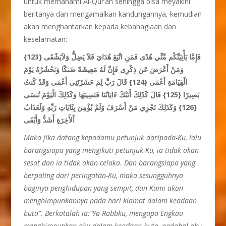
untuk memahami Al-Qur’an sehingga bisa meyakini
beritanya dan mengamalkan kandungannya, kemudian
akan menghantarkan kepada kebahagiaan dan
keselamatan:
فَإِمَّا يَأْتِيَنَّكُم مِّنِّي هُدًى فَمَنِ اتَّبَعَ هُدَايَ فَلاَ يَضِلُّ وَلاَيَشْقَى {123}
وَمَنْ أَعْرَضَ عَن ذِكْرِى فَإِنَّ لَهُ مَعِيشَةً ضَنكًا وَنَحْشُرُهُ يَوْمَ
الْقِيَامَةِ أَعْمَى {124} قَالَ رَبِّ لِمَ حَشَرْتَنِي أَعْمَى وَقَدْ كُنتُ
بَصِيرًا {125} قَالَ كَذَلِكَ أَتَتْكَ ءَايَاتُنَا فَنَسِيتَهَا وَكَذَلِكَ الْيَوْمَ تُنسَى
{126} وَكَذَلِكَ نَجْزِي مَنْ أَسْرَفَ وَلَمْ يُؤْمِن بِئَايَاتِ رَبِّهِ وَلَعَذَابُ
اْلأَخِرَةِ أَشَدُّ وَأَبْقَى
Maka jika datang kepadamu petunjuk daripada-Ku, lalu
barangsiapa yang mengikuti petunjuk-Ku, ia tidak akan
sesat dan ia tidak akan celaka. Dan barangsiapa yang
berpaling dari peringatan-Ku, maka sesungguhnya
baginya penghidupan yang sempit, dan Kami akan
menghimpunkannya pada hari kiamat dalam keadaan
buta”. Berkatalah ia:”Ya Rabbku, mengapa Engkau
menghimpunkan aku dalam keadaan buta, padahal aku