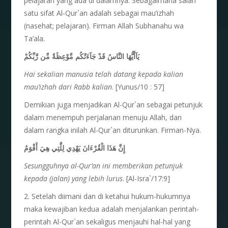
pelajaran yang ada di dalamnya. Sebagaimana salah
satu sifat Al-Qur`an adalah sebagai mau’izhah
(nasehat; pelajaran). Firman Allah Subhanahu wa
Ta’ala.
يَآأَيُّهَا النَّاسُ قَدْ جَآءَتْكُم مَّوْعِظَةٌ مِّن رَّبِّكُمْ
Hai sekalian manusia telah datang kepada kalian
mau’izhah dari Rabb kalian
. [Yunus/10 : 57]
Demikian juga menjadikan Al-Qur`an sebagai petunjuk
dalam menempuh perjalanan menuju Allah, dan
dalam rangka inilah Al-Qur`an diturunkan. Firman-Nya.
إِنَّ هَذَا الْقُرْءَانَ يَهْدِي لِلَّتِي هِيَ أَقْوَمُ
Sesungguhnya al-Qur’an ini memberikan petunjuk
kepada (jalan) yang lebih lurus
. [Al-Isra`/17:9]
2. Setelah diimani dan di ketahui hukum-hukumnya
maka kewajiban kedua adalah menjalankan perintah-
perintah Al-Qur`an sekaligus menjauhi hal-hal yang