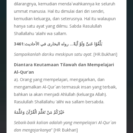
dilarangnya, kemudian menda`wahkannya ke seluruh
ummat manusia. Hal itu dimulai dari diri sendiri,
kemudian keluarga, dan seterusnya. Hal itu walaupun
hanya satu ayat yang diilmu. Sabda Rasulullah
Shallallahu ‘alaihi wa sallam.
بَلِّغُوْا عَنىِّ وَلَوْ آَيَةً… رواه البخارى في الأحاديث:3461
Sampaikanlah dariku meskipun satu ayat
. [HR.Bukhari]
Diantara Keutamaan Tilawah dan Mempelajari
Al-Qur’an
a). Orang yang mempelajari, mengajarkan, dan
mengamalkan Al-Qur`an termasuk insan yang terbaik,
bahkan ia akan menjadi Ahlullah (keluarga Allah).
Rasulullah Shallallahu ‘alihi wa sallam bersabda.
خَيْرُكُمْ مَنْ تَعَلَّمَ الْقُرْآنَ وَعَلَّمَهُ
Sebaik-baik kalian adalah yang mempelajari Al-Qur`an
dan mengajarkanya
” [HR Bukhari]