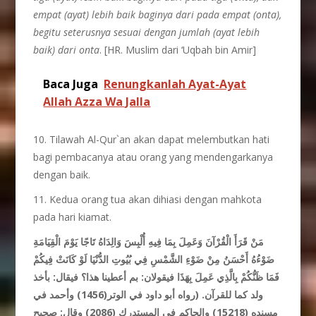
empat (ayat) lebih baik baginya dari pada empat (onta),
begitu seterusnya sesuai dengan jumlah (ayat lebih
baik) dari onta
. [HR. Muslim dari ‘Uqbah bin Amir]
Baca Juga
Renungkanlah Ayat-Ayat
Allah Azza Wa Jalla
10. Tilawah Al-Qur`an akan dapat melembutkan hati
bagi pembacanya atau orang yang mendengarkanya
dengan baik.
11. Kedua orang tua akan dihiasi dengan mahkota
pada hari kiamat.
مَنْ قَرَأَ الْقُرْآنَ وَعَمِلَ بِمَا فِيهِ أُلْبِسَ وَالِدَاهُ تَاجًا يَوْمَ الْقِيَامَةِ
ضَوْءُهُ أَحْسَنُ مِنْ ضَوْءِ الشَّمْسِ فِي بُيُوتِ الدُّنْيَا لَوْ كَانَتْ فِيكُمْ
فَمَا ظَنُّكُمْ بِالَّذِي عَمِلَ بِهَذَا فيقولان: بم أعطينا هذا؟ فيقال: بأخذ
ولد كما للقرآن. (رواه أبو داود في الوتر(1456) وأحمد في
مسنده (15218) والحاكم في المستدرك (2086) وقال: صحيح