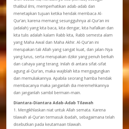
thalibul ilmi, memperhatikan adab-adab dan
menetapkan tujuan ketika hendak membaca Al-
Qur’an; karena memang sesungguhnya al-Qur’an ini
(adalah) yang kita baca, kita dengar, kita hafalkan dan
kita tulis adalah kalam Rabb kita, Rabb semesta alam
yang Maha Awal dan Maha Akhir. Al-Qur’an ini
merupakan tali Allah yang sangat kuat, dan jalan-Nya
yang lurus, serta merupakan dzikir yang penuh berkah
dan cahaya yang terang. Inilah di antara sifat-sifat
agung al-Qur’an, maka wajiblah kita mengagungkan
dan memuliakannya. Apabila seorang hamba hendak
membacanya maka janganlah dia meremehkannya
dan janganlah sambil bermain-main.
Diantara-Diantara Adab-Adab Tilawah
1. Mengikhlaskan niat untuk Allah semata. Karena
tilawah al-Qur’an termasuk ibadah, sebagaimana telah
disebutkan pada keutamaan tilawah.