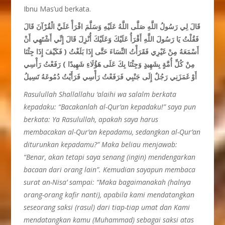
Ibnu Mas’ud berkata.
قَالَ لِي رَسُولُ اللَّهِ صَلَّى اللَّهُ عَلَيْهِ وَسَلَّمَ اقْرَأْ عَلَيَّ الْقُرْآنَ قَالَ
فَقُلْتُ يَا رَسُولَ اللَّهِ أَقْرَأُ عَلَيْكَ وَعَلَيْكَ أُنْزِلَ قَالَ إِنِّي أَشْتَهِي أَنْ
أَسْمَعَهُ مِنْ غَيْرِي فَقَرَأْتُ النِّسَاءَ حَتَّى إِذَا بَلَغْتُ ( فَكَيْفَ إِذَا جِئْنَا
مِنْ كُلِّ أُمَّةٍ بِشَهِيدٍ وَجِئْنَا بِكَ عَلَى هَؤُلَاءِ شَهِيدًا ) رَفَعْتُ رَأْسِي
أَوْ غَمَزَنِي رَجُلٌ إِلَى جَنْبِي فَرَفَعْتُ رَأْسِي فَرَأَيْتُ دُمُوعَهُ تَسِيلُ
Rasulullah Shallallahu ‘alaihi wa salalm berkata
kepadaku: “Bacakanlah al-Qur’an kepadaku!” saya pun
berkata: Ya Rasulullah, apakah saya harus
membacakan al-Qur’an kepadamu, sedangkan al-Qur’an
diturunkan kepadamu?” Maka beliau menjawab:
“Benar, akan tetapi saya senang (ingin) mendengarkan
bacaan dari orang lain”. Kemudian sayapun membaca
surat an-Nisa’ sampai: “Maka bagaimanakah (halnya
orang-orang kafir nanti), apabila kami mendatangkan
seseorang saksi (rasul) dari tiap-tiap umat dan Kami
mendatangkan kamu (Muhammad) sebagai saksi atas