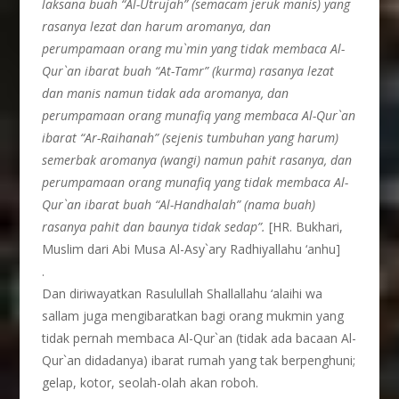
laksana buah “Al-Utrujah” (semacam jeruk manis) yang
rasanya lezat dan harum aromanya, dan
perumpamaan orang mu`min yang tidak membaca Al-
Qur`an ibarat buah “At-Tamr” (kurma) rasanya lezat
dan manis namun tidak ada aromanya, dan
perumpamaan orang munafiq yang membaca Al-Qur`an
ibarat “Ar-Raihanah” (sejenis tumbuhan yang harum)
semerbak aromanya (wangi) namun pahit rasanya, dan
perumpamaan orang munafiq yang tidak membaca Al-
Qur`an ibarat buah “Al-Handhalah” (nama buah)
rasanya pahit dan baunya tidak sedap”.
[HR. Bukhari,
Muslim dari Abi Musa Al-Asy`ary Radhiyallahu ‘anhu]
.
Dan diriwayatkan Rasulullah Shallallahu ‘alaihi wa
sallam juga mengibaratkan bagi orang mukmin yang
tidak pernah membaca Al-Qur`an (tidak ada bacaan Al-
Qur`an didadanya) ibarat rumah yang tak berpenghuni;
gelap, kotor, seolah-olah akan roboh.