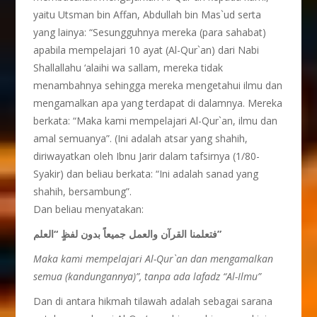
yaitu Utsman bin Affan, Abdullah bin Mas`ud serta
yang lainya: “Sesungguhnya mereka (para sahabat)
apabila mempelajari 10 ayat (Al-Qur`an) dari Nabi
Shallallahu ‘alaihi wa sallam, mereka tidak
menambahnya sehingga mereka mengetahui ilmu dan
mengamalkan apa yang terdapat di dalamnya. Mereka
berkata: “Maka kami mempelajari Al-Qur`an, ilmu dan
amal semuanya”. (Ini adalah atsar yang shahih,
diriwayatkan oleh Ibnu Jarir dalam tafsirnya (1/80-
Syakir) dan beliau berkata: “Ini adalah sanad yang
shahih, bersambung”.
Dan beliau menyatakan:
فتعلمنا القرآن والعمل جميعاً بدون لفظٍ “العلم”
Maka kami mempelajari Al-Qur`an dan mengamalkan
semua (kandungannya)”, tanpa ada lafadz “Al-Ilmu”
Dan di antara hikmah tilawah adalah sebagai sarana