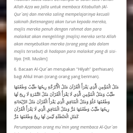
Allah Azza wa Jalla untuk membaca Kitabullah (Al-
Qur`an) dan mereka saling mempelajarinya kecuali
sakinah (ketenangan) akan turun kepada mereka,
majlis mereka penuh dengan rahmat dan para
malaikat akan mengelilingi (majlis) mereka serta Allah
akan menyebutkan mereka (orang yang ada dalam
majlis tersebut) di hadapan para malaikat yang di sisi-
Nya
. [HR. Muslim]
6. Bacaan Al-Qur`an merupakan “Hilyah” (perhiasan)
bagi Ahlul Iman (orang-orang yang beriman).
مَثَلُ الْمُؤْمِنِ الَّذِي يَقْرَأُ الْقُرْآنَ مَثَلُ الْأُتْرُجَّةِ رِيحُهَا طَيِّبٌ وَطَعْمُهَا
طَيِّبٌ وَمَثَلُ الْمُؤْمِنِ الَّذِي لَا يَقْرَأُ الْقُرْآنَ مَثَلُ التَّمْرَةِ لَا رِيحَ لَهَا
وَطَعْمُهَا حُلْوٌ وَمَثَلُ الْمُنَافِقِ الَّذِي يَقْرَأُ الْقُرْآنَ مَثَلُ الرَّيْحَانَةِ
رِيحُهَا طَيِّبٌ وَطَعْمُهَا مُرٌّ وَمَثَلُ الْمُنَافِقِ الَّذِي لَا يَقْرَأُ الْقُرْآنَ
كَمَثَلِ الْحَنْظَلَةِ لَيْسَ لَهَا رِيحٌ وَطَعْمُهَا مُرٌّ
Perumpamaan orang mu`min yang membaca Al-Qur`an