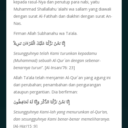
kepada rasul-Nya dan penutup para nabi, yaitu
Muhammad Shallallahu ‘alaihi wa sallam yang diawali
dengan surat Al-Fatihah dan diakhiri dengan surat An-
Nas.
Firman Allah Subhanahu wa Ta’ala.
إِنَّا نَحْنُ نَزَّلْنَا عَلَيْكَ الْقُرْءَانَ تَنزِيلاً
Sesungguhnya telah Kami turunkan kepadamu
(Muhammad) sebuah Al-Qur`an dengan sebenar-
benarnya turun
”. [Al-Insan/76: 23]
Allah Ta’ala telah menjamin Al-Qur`an yang agung ini
dari perubahan; penambahan dan pengurangan
ataupun pergantian. Dia berfirman:
إِنَّا نَحْنُ نَزَّلْنَا الذِّكْرَ وَإِنَّا لَهُ لَحَافِظُونَ
Sesungguhnya Kami-lah yang menurunkan al-Qur’an,
dan sesungguhnya Kami benar-benar memeliharanya
.
[Al-Hijr/15 :9]