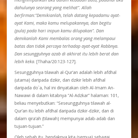
dahulunya seorang yang melihat”. Allah
berfirman:”Demikianlah, telah datang kepadamu ayat-
ayat Kami, maka kamu melupakannya, dan begitu
(pula) pada hari inipun kamu dilupakan”. Dan
demikanlah Kami membalas orang yang melampaui
batas dan tidak percaya terhadap ayat-ayat Rabbnya.
Dan sesungguhnya azab di akhirat itu lebih berat dan
lebih keka
. [Thaha/20:123-127].
Sesungguhnya tilawah al-Qur’an adalah lebih afdhal
(utama) daripada dzikir, dan dzikir lebih afdhal
daripada do`a, hal ini dinyatakan oleh Al-Imam An-
Nawawi di dalam kitabnya “Al-Adzkar” halaman: 101,
beliau menyebutkan: “Seseungguhnya tilawah al-
Qur’an itu lebih afdhal daripada dzikir-dzikir, dan di
dalam qira’ah (tilawah) mempunyai adab-adab dan
tujuan-tujuan.”
Oleh sebab itu, hendaknya kita (semua) sebagai