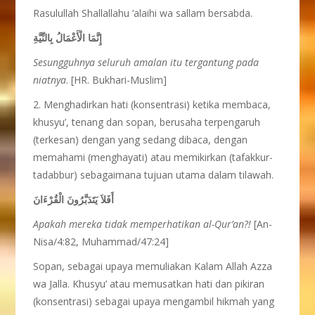
Rasulullah Shallallahu ‘alaihi wa sallam bersabda.
إِنَّمَا الْأَعْمَالُ بِالنِّيَّةِ
Sesungguhnya seluruh amalan itu tergantung pada
niatnya
. [HR. Bukhari-Muslim]
2. Menghadirkan hati (konsentrasi) ketika membaca,
khusyu’, tenang dan sopan, berusaha terpengaruh
(terkesan) dengan yang sedang dibaca, dengan
memahami (menghayati) atau memikirkan (tafakkur-
tadabbur) sebagaimana tujuan utama dalam tilawah.
أَفَلاَ يَتَدَبَّرُونَ الْقُرْءَانَ
Apakah mereka tidak memperhatikan al-Qur’an?!
[An-
Nisa/4:82, Muhammad/47:24]
Sopan, sebagai upaya memuliakan Kalam Allah Azza
wa Jalla. Khusyu’ atau memusatkan hati dan pikiran
(konsentrasi) sebagai upaya mengambil hikmah yang