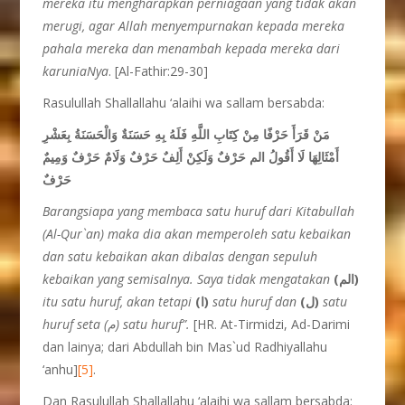
mereka itu mengharapkan perniagaan yang tidak akan
merugi, agar Allah menyempurnakan kepada mereka
pahala mereka dan menambah kepada mereka dari
karuniaNya
. [Al-Fathir:29-30]
Rasulullah Shallallahu ‘alaihi wa sallam bersabda:
مَنْ قَرَأَ حَرْفًا مِنْ كِتَابِ اللَّهِ فَلَهُ بِهِ حَسَنَةٌ وَالْحَسَنَةُ بِعَشْرِ
أَمْثَالِهَا لَا أَقُولُ الم حَرْفٌ وَلَكِنْ أَلِفٌ حَرْفٌ وَلَامٌ حَرْفٌ وَمِيمٌ
حَرْفٌ
Barangsiapa yang membaca satu huruf dari Kitabullah
(Al-Qur`an) maka dia akan memperoleh satu kebaikan
dan satu kebaikan akan dibalas dengan sepuluh
kebaikan yang semisalnya. Saya tidak mengatakan
(الم)
itu satu huruf, akan tetapi
(ا)
satu huruf dan
(ل)
satu
huruf seta (م) satu huruf”.
[HR. At-Tirmidzi, Ad-Darimi
dan lainya; dari Abdullah bin Mas`ud Radhiyallahu
‘anhu]
[5]
.
Dan Rasulullah Shallallahu ‘alaihi wa sallam bersabda: