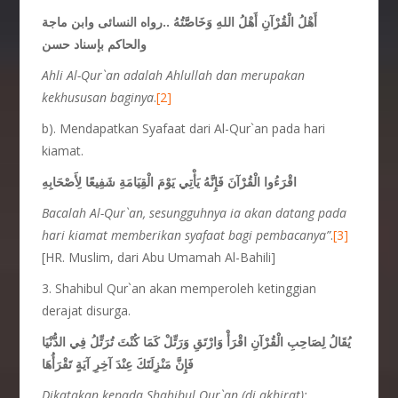
أَهْلُ الْقُرْآنِ أَهْلُ اللهِ وَخَاصَّتُهُ ..رواه النسائى وابن ماجة
والحاكم بإسناد حسن
Ahli Al-Qur`an adalah Ahlullah dan merupakan
kekhususan baginya
.
[2]
b). Mendapatkan Syafaat dari Al-Qur`an pada hari
kiamat.
اقْرَءُوا الْقُرْآنَ فَإِنَّهُ يَأْتِي يَوْمَ الْقِيَامَةِ شَفِيعًا لِأَصْحَابِهِ
Bacalah Al-Qur`an, sesungguhnya ia akan datang pada
hari kiamat memberikan syafaat bagi pembacanya”
.
[3]
[HR. Muslim, dari Abu Umamah Al-Bahili]
3. Shahibul Qur`an akan memperoleh ketinggian
derajat disurga.
يُقَالُ لِصَاحِبِ الْقُرْآنِ اقْرَأْ وَارْتَقِ وَرَتِّلْ كَمَا كُنْتَ تُرَتِّلُ فِي الدُّنْيَا
فَإِنَّ مَنْزِلَتَكَ عِنْدَ آخِرِ آيَةٍ تَقْرَأُهَا
Dikatakan kepada Shahibul Qur`an (di akhirat):