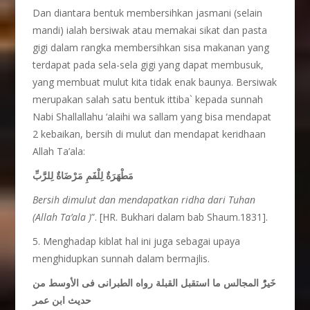
Dan diantara bentuk membersihkan jasmani (selain
mandi) ialah bersiwak atau memakai sikat dan pasta
gigi dalam rangka membersihkan sisa makanan yang
terdapat pada sela-sela gigi yang dapat membusuk,
yang membuat mulut kita tidak enak baunya. Bersiwak
merupakan salah satu bentuk ittiba` kepada sunnah
Nabi Shallallahu ‘alaihi wa sallam yang bisa mendapat
2 kebaikan, bersih di mulut dan mendapat keridhaan
Allah Ta’ala:
مَطْهَرَةٌ لِلْفَمِ مَرْضَاةٌ لِلرَّبِّ
Bersih dimulut dan mendapatkan ridha dari Tuhan
(Allah Ta’ala )
”. [HR. Bukhari dalam bab Shaum.1831].
5. Menghadap kiblat hal ini juga sebagai upaya
menghidupkan sunnah dalam bermajlis.
خَيرُْ المجالس ما استقبل القبلة رواه الطبرانى فى الأوسط من
حديث ابن عمر