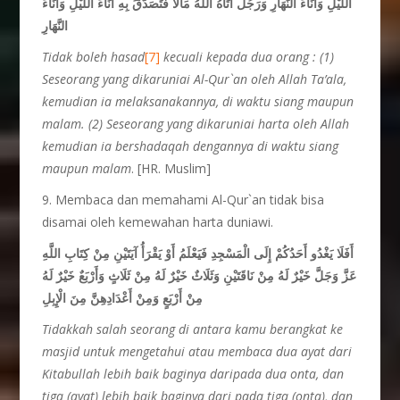
اللَّيْلِ وَآنَاءَ النَّهَارِ وَرَجُلٌ آتَاهُ اللَّهُ مَالًا فَتَصَدَّقَ بِهِ آنَاءَ اللَّيْلِ وَآنَاءَ
النَّهَارِ
Tidak boleh hasad
[7]
kecuali kepada dua orang : (1)
Seseorang yang dikaruniai Al-Qur`an oleh Allah Ta’ala,
kemudian ia melaksanakannya, di waktu siang maupun
malam. (2) Seseorang yang dikaruniai harta oleh Allah
kemudian ia bershadaqah dengannya di waktu siang
maupun malam
. [HR. Muslim]
9. Membaca dan memahami Al-Qur`an tidak bisa
disamai oleh kemewahan harta duniawi.
أَفَلَا يَغْدُو أَحَدُكُمْ إِلَى الْمَسْجِدِ فَيَعْلَمُ أَوْ يَقْرَأُ آيَتَيْنِ مِنْ كِتَابِ اللَّهِ
عَزَّ وَجَلَّ خَيْرٌ لَهُ مِنْ نَاقَتَيْنِ وَثَلَاثٌ خَيْرٌ لَهُ مِنْ ثَلَاثٍ وَأَرْبَعٌ خَيْرٌ لَهُ
مِنْ أَرْبَعٍ وَمِنْ أَعْدَادِهِنَّ مِنَ الْإِبِلِ
Tidakkah salah seorang di antara kamu berangkat ke
masjid untuk mengetahui atau membaca dua ayat dari
Kitabullah lebih baik baginya daripada dua onta, dan
tiga (ayat) lebih baik baginya dari pada tiga (onta), dan