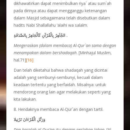
dikhawatirkan dapat menimbulkan riya` atau sum`ah
pada dirinya atau dapat mengganggu ketenangan
dalam Masjid sebagaimana telah disebutkan dalam
hadits Nabi Shallallahu ‘alaihi wa salalm.
الجْاَهِرُ بِالْقُرْآنِ كَالْجَاهِرُ بِالصَّدَقَةِ .
Mengeraskan (dalam membaca) Al-Qur`an sama dengan
menampakan dalam bershadaqah
. [Minhajul Muslim,
hal.71]
[16]
Dan telah diketahui bahwa shadaqah yang dicintai
adalah yang sembunyi-sembunyi, kecuali dalam
keadaan tertentu yang berfaidah. Misalnya: untuk
mendorong orang lain agar melakukan seperti yang
kita lakukan.
8. Hendaknya membaca Al-Qur`an dengan tartil.
وَرَتِّلِ الْقُرْءَانَ تَرْتِيلا
Dan bacalah al-Qur’an itu dengan perlahan-lahan
. [Al-