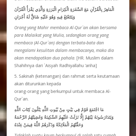
الْمَاهِرُ بِالْقُرْآنِ مَعَ السَّفَرَةِ الْكِرَامِ الْبَرَرَةِ وَالَّذِي يَقْرَأُ الْقُرْآنَ
وَيَتَتَعْتَعُ فِيهِ وَهُوَ عَلَيْهِ شَاقٌّ لَهُ أَجْرَانِ
Orang yang Mahir membaca Al-Qur`an akan bersama
para Malaikat yang Mulia, sedangkan orang yang
membaca (Al-Qur`an) dengan terbata-bata dan
mengalami kesulitan dalam membacanya, maka dia
akan mendapatkan dua pahala
. [HR. Muslim dalam
Shahihnya dari `Aisyah Radhiyallahu ‘anha]
5. Sakinah (ketenangan) dan rahmat serta keutamaan
akan diturunkan kepada
orang-orang yang berkumpul untuk membaca Al-
Qur`an.
مَا اجْتَمَعَ قَوْمٌ فِي بَيْتٍ مِنْ بُيُوتِ اللَّهِ يَتْلُونَ كِتَابَ اللَّهِ
وَيَتَدَارَسُونَهُ بَيْنَهُمْ إِلَّا نَزَلَتْ عَلَيْهِمُ السَّكِينَةُ وَغَشِيَتْهُمُ الرَّحْمَةُ
وَحَفَّتْهُمُ الْمَلَائِكَةُ وَذَكَرَهُمُ اللَّهُ فِيمَنْ عِنْدَهُ
Tidaklah suatu kaum berkumpul di salah satu rumah