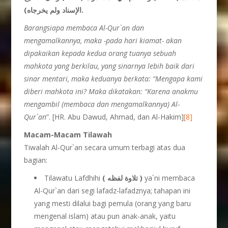
الإسناد ولم يخرجاه).
Barangsiapa membaca Al-Qur`an dan
mengamalkannya, maka -pada hari kiamat- akan
dipakaikan kepada kedua orang tuanya sebuah
mahkota yang berkilau, yang sinarnya lebih baik dari
sinar mentari, maka keduanya berkata: “Mengapa kami
diberi mahkota ini? Maka dikatakan: “Karena anakmu
mengambil (membaca dan mengamalkannya) Al-
Qur`an
”. [HR. Abu Dawud, Ahmad, dan Al-Hakim]
[8]
Macam-Macam Tilawah
Tiwalah Al-Qur`an secara umum terbagi atas dua
bagian:
Tilawatu Lafdhihi
( تلاوة لفظه )
ya`ni membaca
Al-Qur`an dari segi lafadz-lafadznya; tahapan ini
yang mesti dilalui bagi pemula (orang yang baru
mengenal islam) atau pun anak-anak, yaitu