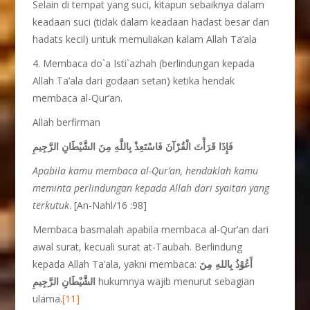
Selain di tempat yang suci, kitapun sebaiknya dalam
keadaan suci (tidak dalam keadaan hadast besar dan
hadats kecil) untuk memuliakan kalam Allah Ta’ala
4. Membaca do`a Isti`azhah (berlindungan kepada
Allah Ta’ala dari godaan setan) ketika hendak
membaca al-Qur’an.
Allah berfirman
فَإِذَا قَرَأْتَ الْقُرْآنَ فَاسْتَعِذْ بِاللَّهِ مِنَ الشَّيْطَانِ الرَّجِيمِ
Apabila kamu membaca al-Qur’an, hendaklah kamu
meminta perlindungan kepada Allah dari syaitan yang
terkutuk
. [An-Nahl/16 :98]
Membaca basmalah apabila membaca al-Qur’an dari
awal surat, kecuali surat at-Taubah. Berlindung
kepada Allah Ta’ala, yakni membaca:
أَعُوْذُ بِاللهِ مِنَ
الشَّيْطَانِ الرَّجِيمِ
hukumnya wajib menurut sebagian
ulama.
[11]