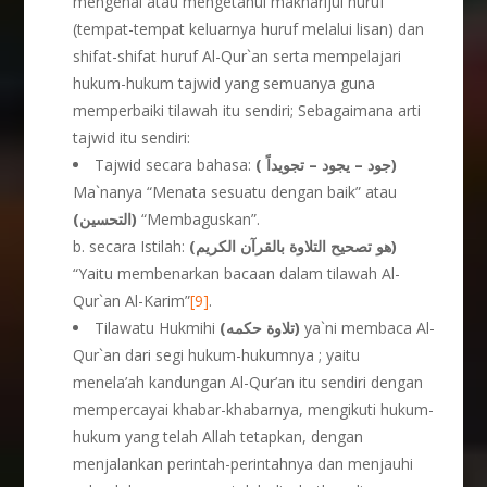
mengenal atau mengetahui makharijul huruf
(tempat-tempat keluarnya huruf melalui lisan) dan
shifat-shifat huruf Al-Qur`an serta mempelajari
hukum-hukum tajwid yang semuanya guna
memperbaiki tilawah itu sendiri; Sebagaimana arti
tajwid itu sendiri:
Tajwid secara bahasa:
( جود – يجود – تجويداً)
Ma`nanya “Menata sesuatu dengan baik” atau
(التحسين)
“Membaguskan”.
b. secara Istilah:
(هو تصحيح التلاوة بالقرآن الكريم)
“Yaitu membenarkan bacaan dalam tilawah Al-
Qur`an Al-Karim”
[9]
.
Tilawatu Hukmihi
(تلاوة حكمه)
ya`ni membaca Al-
Qur`an dari segi hukum-hukumnya ; yaitu
menela’ah kandungan Al-Qur’an itu sendiri dengan
mempercayai khabar-khabarnya, mengikuti hukum-
hukum yang telah Allah tetapkan, dengan
menjalankan perintah-perintahnya dan menjauhi