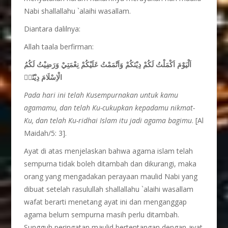
Nabi shallallahu `alaihi wasallam.
Diantara dalilnya:
Allah taala berfirman:
اَلْيَوْمَ اَكْمَلْتُ لَكُمْ دِيْنَكُمْ وَاَتْمَمْتُ عَلَيْكُمْ نِعْمَتِيْ وَرَضِيْتُ لَكُمُ
الْاِسْلَامَ دِيْنًاۗ
Pada hari ini telah Kusempurnakan untuk kamu
agamamu, dan telah Ku-cukupkan kepadamu nikmat-
Ku, dan telah Ku-ridhai Islam itu jadi agama bagimu
. [Al
Maidah/5: 3].
Ayat di atas menjelaskan bahwa agama islam telah
sempurna tidak boleh ditambah dan dikurangi, maka
orang yang mengadakan perayaan maulid Nabi yang
dibuat setelah rasulullah shallallahu `alaihi wasallam
wafat berarti menetang ayat ini dan menganggap
agama belum sempurna masih perlu ditambah.
Sungguh peringatan maulid bertentangan dengan ayat