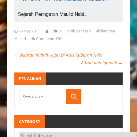
Sejarah Peringatan Maulid Nabi...
26 May 2011
B1. Topik Bahasan1 Tahlilan dan
Maulid
Comments Off
←
Sejarah Kubah Hijau Di Atas Kuburan Nabi
Adzan dan Iqamah
→
PENCARIAN
CATEGORY