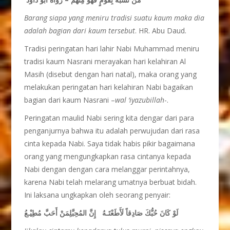
Barang siapa yang meniru tradisi suatu kaum maka dia
adalah bagian dari kaum tersebut
. HR. Abu Daud.
Tradisi peringatan hari lahir Nabi Muhammad meniru
tradisi kaum Nasrani merayakan hari kelahiran Al
Masih (disebut dengan hari natal), maka orang yang
melakukan peringatan hari kelahiran Nabi bagaikan
bagian dari kaum Nasrani –
wal ‘iyazubillah
-.
Peringatan maulid Nabi sering kita dengar dari para
penganjurnya bahwa itu adalah perwujudan dari rasa
cinta kepada Nabi. Saya tidak habis pikir bagaimana
orang yang mengungkapkan rasa cintanya kepada
Nabi dengan dengan cara melanggar perintahnya,
karena Nabi telah melarang umatnya berbuat bidah.
Ini laksana ungkapkan oleh seorang penyair:
لَوْ كَانَ حُبُّكَ صَادِقاً لَأَطَعْتَـهُ إِنَّ المُحِبَّلِمَنْ أَحَبَّ مُطِيْـعُ