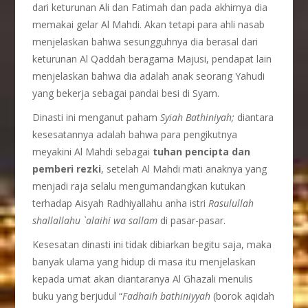
dari keturunan Ali dan Fatimah dan pada akhirnya dia
memakai gelar Al Mahdi. Akan tetapi para ahli nasab
menjelaskan bahwa sesungguhnya dia berasal dari
keturunan Al Qaddah beragama Majusi, pendapat lain
menjelaskan bahwa dia adalah anak seorang Yahudi
yang bekerja sebagai pandai besi di Syam.
Dinasti ini menganut paham
Syiah Bathiniyah;
diantara
kesesatannya adalah bahwa para pengikutnya
meyakini Al Mahdi sebagai
tuhan pencipta dan
pemberi rezki
, setelah Al Mahdi mati anaknya yang
menjadi raja selalu mengumandangkan kutukan
terhadap Aisyah Radhiyallahu anha istri
Rasulullah
shallallahu `alaihi wa sallam
di pasar-pasar.
Kesesatan dinasti ini tidak dibiarkan begitu saja, maka
banyak ulama yang hidup di masa itu menjelaskan
kepada umat akan diantaranya Al Ghazali menulis
buku yang berjudul “
Fadhaih bathiniyyah
(borok aqidah