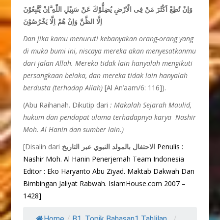
وَاِنْ تُطِعْ اَكْثَرَ مَنْ فِى الْاَرْضِ يُضِلُّوْكَ عَنْ سَبِيْلِ اللّٰهِ ۗاِنْ يَّتَّبِعُوْنَ
اِلَّا الظَّنَّ وَاِنْ هُمْ اِلَّا يَخْرُصُوْنَ
Dan jika kamu menuruti kebanyakan orang-orang yang
di muka bumi ini, niscaya mereka akan menyesatkanmu
dari jalan Allah. Mereka tidak lain hanyalah mengikuti
persangkaan belaka, dan mereka tidak lain hanyalah
berdusta (terhadap Allah)
[Al An’aam/6: 116]).
(Abu Raihanah. Dikutip dari
: Makalah Sejarah Maulid,
hukum dan pendapat ulama terhadapnya karya Nashir
Moh. Al Hanin dan sumber lain.)
[Disalin dari
الاحتفال بالمولد النبوي عبر التاريخ
Penulis :
Nashir Moh. Al Hanin
Penerjemah Team Indonesia
Editor : Eko Haryanto Abu Ziyad. Maktab Dakwah Dan
Bimbingan Jaliyat Rabwah. IslamHouse.com 2007 –
1428]
Home
/
B1. Topik Bahasan1 Tahlilan...
/