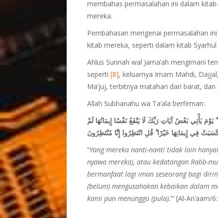
membahas permasalahan ini dalam kitab-kita
mereka.
Pembahasan mengenai permasalahan ini m
kitab mereka, seperti dalam kitab Syarhu
Ahlus Sunnah wal Jama’ah mengimani ten
seperti
[8]
, keluarnya Imam Mahdi, Dajjal, 
Ma’juj, terbitnya matahari dari barat, dan
Allah Subhanahu wa Ta’ala berfirman:
يَنْظُرُونَ إِلَّا أَنْ تَأْتِيَهُمُ الْمَلَائِكَةُ أَوْ يَأْتِيَ رَبُّكَ أَوْ 
تَكُنْ آمَنَتْ مِنْ قَبْلُ أَوْ كَسَبَتْ فِي إِيمَانِهَا خَيْرًا ۗ قُل
“
Yang mereka nanti-nanti tidak lain hany
nyawa mereka), atau kedatangan Rabb-mu
bermanfaat lagi iman seseorang bagi dirin
(belum) mengusahakan kebaikan dalam ma
kami pun menunggu (pula).
’” [Al-An’aam/6