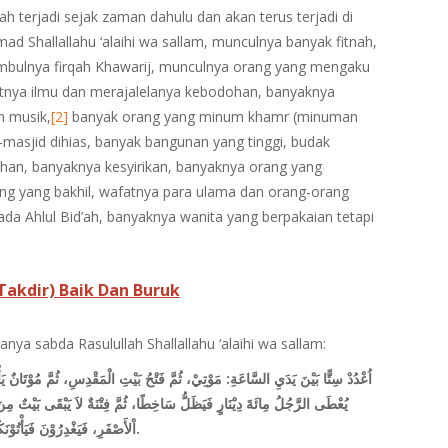
h terjadi sejak zaman dahulu dan akan terus terjadi di
 Shallallahu ‘alaihi wa sallam, munculnya banyak fitnah,
 timbulnya firqah Khawarij, munculnya orang yang mengaku
atnya ilmu dan merajalelanya kebodohan, banyaknya
n musik,
[2]
banyak orang yang minum khamr (minuman
masjid dihias, banyak bangunan yang tinggi, budak
an, banyaknya kesyirikan, banyaknya orang yang
ng yang bakhil, wafatnya para ulama dan orang-orang
ada Ahlul Bid’ah, banyaknya wanita yang berpakaian tetapi
akdir) Baik Dan Buruk
aranya sabda Rasulullah Shallallahu ‘alaihi wa sallam:
لْمَقْدِسِ، ثُمَّ مُوْتَانٌ يَأْخُذُ فِيْكُمْ كَقُعَاصِ الْغَنَمِ، ثُمَّ اسْتِفَاضَةُ الْمَالِ حَتَّى
يَبْقَى بَيْتٌ مِنَ الْعَرَبِ إِلاَّ دَخَلَتْهُ، ثُمَّ هُدْنَةٌ تَكُوْنُ بَيْنَكُمْ وَبَيْنَ بَنِي
اْلأَصْفَرِ، فَيَغْدِرُوْنَ فَيَأْتُوْنَكُمْ تَحْتَ ثَمَانِيْنَ غَايَةً، تَحْتَ كُلِّ غَايَةٍ اِثْنَا عَشَرَ أَلْفًا.