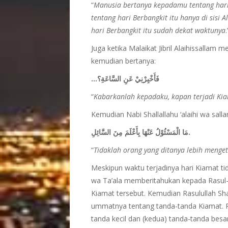
“
Manusia bertanya kepadamu tentang hari
tentang hari Berbangkit itu hanya di sisi
hari Berbangkit itu sudah dekat waktunya
Juga ketika Malaikat Jibril Alaihissallam
kemudian bertanya:
…فَأَخْبِرْنِيْ عَنِ السَّاعَةِ؟
“
Kabarkanlah kepadaku, kapan terjadi Ki
Kemudian Nabi Shallallahu ‘alaihi wa sal
مَا الْمَسْئُوْلُ عَنْهَا بِأَعْلَمَ مِنَ السَّائِلِ.
“
Tidaklah orang yang ditanya lebih menge
Meskipun waktu terjadinya hari Kiamat t
wa Ta’ala memberitahukan kepada Rasul-N
Kiamat tersebut. Kemudian Rasulullah Sh
ummatnya tentang tanda-tanda Kiamat. 
tanda kecil dan (kedua) tanda-tanda besar