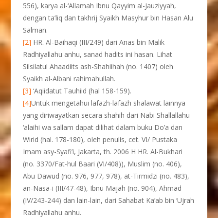
556), karya al-‘Allamah Ibnu Qayyim al-Jauziyyah,
dengan ta’liq dan takhrij Syaikh Masyhur bin Hasan Alu
Salman.
[2]
HR. Al-Baihaqi (III/249) dari Anas bin Malik
Radhiyallahu anhu, sanad hadits ini hasan. Lihat
Silsilatul Ahaadiits ash-Shahiihah (no. 1407) oleh
Syaikh al-Albani rahimahullah.
[3]
‘Aqiidatut Tauhiid (hal 158-159).
[4]
Untuk mengetahui lafazh-lafazh shalawat lainnya
yang diriwayatkan secara shahih dari Nabi Shallallahu
‘alaihi wa sallam dapat dilihat dalam buku Do’a dan
Wirid (hal. 178-180), oleh penulis, cet. VI/ Pustaka
Imam asy-Syafi’i, Jakarta, th. 2006 H HR. Al-Bukhari
(no. 3370/Fat-hul Baari (VI/408)), Muslim (no. 406),
Abu Dawud (no. 976, 977, 978), at-Tirmidzi (no. 483),
an-Nasa-i (III/47-48), Ibnu Majah (no. 904), Ahmad
(IV/243-244) dan lain-lain, dari Sahabat Ka’ab bin ‘Ujrah
Radhiyallahu anhu.