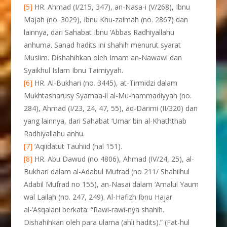
[5]
HR. Ahmad (I/215, 347), an-Nasa-i (V/268), Ibnu
Majah (no. 3029), Ibnu Khu-zaimah (no. 2867) dan
lainnya, dari Sahabat Ibnu ‘Abbas Radhiyallahu
anhuma. Sanad hadits ini shahih menurut syarat
Muslim. Dishahihkan oleh Imam an-Nawawi dan
Syaikhul Islam Ibnu Taimiyyah.
[6]
HR. Al-Bukhari (no. 3445), at-Tirmidzi dalam
Mukhtasharusy Syamaa-il al-Mu-hammadiyyah (no.
284), Ahmad (I/23, 24, 47, 55), ad-Darimi (II/320) dan
yang lainnya, dari Sahabat ‘Umar bin al-Khaththab
Radhiyallahu anhu.
[7]
‘Aqiidatut Tauhiid (hal 151).
[8]
HR. Abu Dawud (no 4806), Ahmad (IV/24, 25), al-
Bukhari dalam al-Adabul Mufrad (no 211/ Shahiihul
Adabil Mufrad no 155), an-Nasai dalam ‘Amalul Yaum
wal Lailah (no. 247, 249). Al-Hafizh Ibnu Hajar
al-‘Asqalani berkata: “Rawi-rawi-nya shahih.
Dishahihkan oleh para ulama (ahli hadits).” (Fat-hul