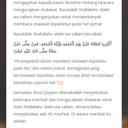
mengajarkan kepada kaum Muslimin tentang tatacara
mengucapkan shalawat. Rasulullah Shallallahu ‘alaihi
wa sallam menganjurkan untuk memperbanyak
membaca shalawat kepadanya pada hari Jum’at.
Rasulullah Shallallahu ‘alaihi wa sallam bersabda:
أَكْثِرُوا الصَّلاَةَ عَلَيَّ يَوْمَ الْجُمُعَةِ وَلَيْلَةَ الْجُمُعَةِ، فَمَنْ صَلَّى عَلَيَّ
صَلاَةً صَلَّى اللهُ عَلَيْهِ عَشْرًا.
“
Perbanyaklah kalian membaca shalawat kepadaku
pada hari dan malam Jum’at, barangsiapa yang
bershalawat kepadaku sekali niscaya Allah bershalawat
kepadanya sepuluh kali
.”
[2]
Kemudian Ibnul Qayyim rahimahullah menyebutkan
beberapa manfaat dari mengucapkan shalawat untuk
Nabi Shallallahu ‘alaihi wa sallam, dimana beliau
menyebutkan ada 40 manfaat. Di antara manfaat itu
adalah: