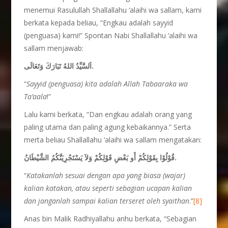
menemui Rasulullah Shallallahu ‘alaihi wa sallam, kami
berkata kepada beliau, “Engkau adalah sayyid
(penguasa) kami!” Spontan Nabi Shallallahu ‘alaihi wa
sallam menjawab:
اَلسَّيِّدُ اللهُ تَبَارَكَ وَتَعَالَى.
“
Sayyid (penguasa) kita adalah Allah Tabaaraka wa
Ta’aala
!”
Lalu kami berkata, “Dan engkau adalah orang yang
paling utama dan paling agung kebaikannya.” Serta
merta beliau Shallallahu ‘alaihi wa sallam mengatakan:
قُوْلُوْا بِقَوْلِكُمْ أَو بَعْضِ قَوْلِكُمْ وَلاَ يَسْتَجْرِيَنَّكُمُ الشَّيْطَانُ.
“
Katakanlah sesuai dengan apa yang biasa (wajar)
kalian katakan, atau seperti sebagian ucapan kalian
dan janganlah sampai kalian terseret oleh syaithan
.”
[8]
Anas bin Malik Radhiyallahu anhu berkata, “Sebagian