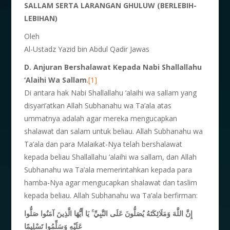
SALLAM SERTA LARANGAN GHULUW (BERLEBIH-
LEBIHAN)
Oleh
Al-Ustadz Yazid bin Abdul Qadir Jawas
D. Anjuran Bershalawat Kepada Nabi Shallallahu
‘Alaihi Wa Sallam
.
[1]
Di antara hak Nabi Shallallahu ‘alaihi wa sallam yang
disyari’atkan Allah Subhanahu wa Ta’ala atas
ummatnya adalah agar mereka mengucapkan
shalawat dan salam untuk beliau. Allah Subhanahu wa
Ta’ala dan para Malaikat-Nya telah bershalawat
kepada beliau Shallallahu ‘alaihi wa sallam, dan Allah
Subhanahu wa Ta’ala memerintahkan kepada para
hamba-Nya agar mengucapkan shalawat dan taslim
kepada beliau. Allah Subhanahu wa Ta’ala berfirman:
إِنَّ اللَّهَ وَمَلَائِكَتَهُ يُصَلُّونَ عَلَى النَّبِيِّ ۚ يَا أَيُّهَا الَّذِينَ آمَنُوا صَلُّوا
عَلَيْهِ وَسَلِّمُوا تَسْلِيمًا