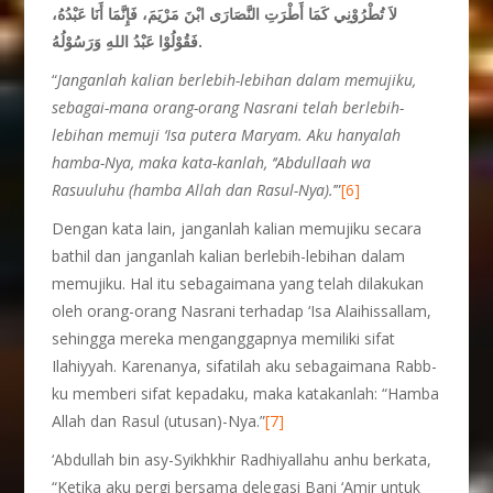
لاَ تُطْرُوْنِي كَمَا أَطْرَتِ النَّصَارَى ابْنَ مَرْيَمَ، فَإِنَّمَا أَنَا عَبْدُهُ،
فَقُوْلُوْا عَبْدُ اللهِ وَرَسُوْلُهُ.
“
Janganlah kalian berlebih-lebihan dalam memujiku,
sebagai-mana orang-orang Nasrani telah berlebih-
lebihan memuji ‘Isa putera Maryam. Aku hanyalah
hamba-Nya, maka kata-kanlah, ‘‘Abdullaah wa
Rasuuluhu (hamba Allah dan Rasul-Nya).
’”
[6]
Dengan kata lain, janganlah kalian memujiku secara
bathil dan janganlah kalian berlebih-lebihan dalam
memujiku. Hal itu sebagaimana yang telah dilakukan
oleh orang-orang Nasrani terhadap ‘Isa Alaihissallam,
sehingga mereka menganggapnya memiliki sifat
Ilahiyyah. Karenanya, sifatilah aku sebagaimana Rabb-
ku memberi sifat kepadaku, maka katakanlah: “Hamba
Allah dan Rasul (utusan)-Nya.”
[7]
‘Abdullah bin asy-Syikhkhir Radhiyallahu anhu berkata,
“Ketika aku pergi bersama delegasi Bani ‘Amir untuk