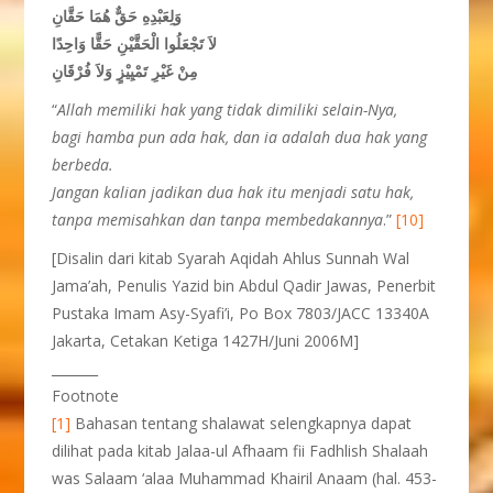
وَلِعَبْدِهِ حَقٌّ هُمَا حَقَّانِ
لاَ تَجْعَلُوا الْحَقَّيْنِ حَقًّا وَاحِدًا
مِنْ غَيْرِ تَمْيِيْزٍ وَلاَ فُرْقَانِ
“
Allah memiliki hak yang tidak dimiliki selain-Nya,
bagi hamba pun ada hak, dan ia adalah dua hak yang
berbeda.
Jangan kalian jadikan dua hak itu menjadi satu hak,
tanpa memisahkan dan tanpa membedakannya
.”
[10]
[Disalin dari kitab Syarah Aqidah Ahlus Sunnah Wal
Jama’ah, Penulis Yazid bin Abdul Qadir Jawas, Penerbit
Pustaka Imam Asy-Syafi’i, Po Box 7803/JACC 13340A
Jakarta, Cetakan Ketiga 1427H/Juni 2006M]
_______
Footnote
[1]
Bahasan tentang shalawat selengkapnya dapat
dilihat pada kitab Jalaa-ul Afhaam fii Fadhlish Shalaah
was Salaam ‘alaa Muhammad Khairil Anaam (hal. 453-