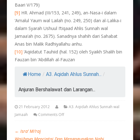
Baari V/179)
[9]
HR. Ahmad (III/153, 241, 249), an-Nasa-i dalam
‘Amalul Yaum wal Lailah (no. 249, 250) dan al-Lalika-i
dalam Syarah Ushuul I’tiqaad Ahlis Sunnah wal
Jamaa’ah (no. 2675). Sanadnya shahih dari Sahabat
Anas bin Malik Radhiyallahu anhu.
[10]
‘Aqiidatut Tauhiid (hal. 152) oleh Syaikh Shalih bin
Fauzan bin ‘Abdillah al-Fauzan
Home
/
A3. Aqidah Ahlus Sunnah...
/
Anjuran Bershalawat dan Larangan...
21 February 2012
A3. Aqidah Ahlus Sunnah wal
Jamaah
Comments Off
←
Isra’ Mi’raj
Wajibnya Mencintai Dan Mengagungkan Nabi