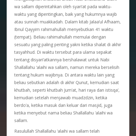
wa sallam diperintahkan oleh syari’at pada waktu-
waktu yang dipentingkan, baik yang hukumnya wajib
atau sunnah muakkadah. Dalam kitab Jalaa’ul Afhaam,
Ibnul Qayyim rahimahullah menyebutkan 41 waktu
(tempat). Beliau rahimahullah memulai dengan
sesuatu yang paling penting yakni ketika shalat di akhir
tasyahhud. Di waktu tersebut para ulama sepakat
tentang disyari’atkannya bershalawat untuk Nabi
Shallallahu ‘alaihi wa sallam, namun mereka berselisih
tentang hukum wajibnya. Di antara waktu lain yang
beliau sebutkan adalah di akhir Qunut, kemudian saat
khutbah, seperti khutbah Jum’at, hari raya dan istisqa’,
kemudian setelah menjawab muadzdzin, ketika
berdo’a, ketika masuk dan keluar dari masjid, juga
ketika menyebut nama beliau Shallallahu ‘alaihi wa
sallam.
Rasulullah Shallallahu ‘alaihi wa sallam telah