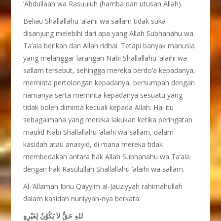
‘Abdullaah wa Rasuuluh (hamba dan utusan Allah).
Beliau Shallallahu ‘alaihi wa sallam tidak suka
disanjung melebihi dari apa yang Allah Subhanahu wa
Ta’ala berikan dan Allah ridhai. Tetapi banyak manusia
yang melanggar larangan Nabi Shallallahu ‘alaihi wa
sallam tersebut, sehingga mereka berdo’a kepadanya,
meminta pertolongan kepadanya, bersumpah dengan
namanya serta meminta kepadanya sesuatu yang
tidak boleh diminta kecuali kepada Allah. Hal itu
sebagaimana yang mereka lakukan ketika peringatan
maulid Nabi Shallallahu ‘alaihi wa sallam, dalam
kasidah atau anasyid, di mana mereka tidak
membedakan antara hak Allah Subhanahu wa Ta’ala
dengan hak Rasulullah Shallallahu ‘alaihi wa sallam.
Al-‘Allamah Ibnu Qayyim al-Jauziyyah rahimahullah
dalam kasidah nuniyyah-nya berkata:
ِللهِ حَقٌّ لاَ يَكُوْنُ لِغَيْرِهِ