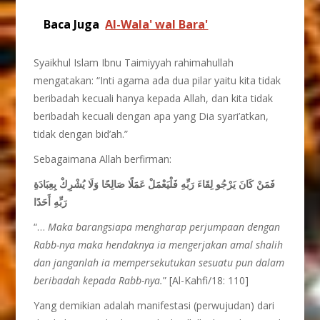
Baca Juga
Al-Wala' wal Bara'
Syaikhul Islam Ibnu Taimiyyah rahimahullah
mengatakan: “Inti agama ada dua pilar yaitu kita tidak
beribadah kecuali hanya kepada Allah, dan kita tidak
beribadah kecuali dengan apa yang Dia syari’atkan,
tidak dengan bid’ah.”
Sebagaimana Allah berfirman:
فَمَنْ كَانَ يَرْجُو لِقَاءَ رَبِّهِ فَلْيَعْمَلْ عَمَلًا صَالِحًا وَلَا يُشْرِكْ بِعِبَادَةِ
رَبِّهِ أَحَدًا
“…
Maka barangsiapa mengharap perjumpaan dengan
Rabb-nya maka hendaknya ia mengerjakan amal shalih
dan janganlah ia mempersekutukan sesuatu pun dalam
beribadah kepada Rabb-nya.
” [Al-Kahfi/18: 110]
Yang demikian adalah manifestasi (perwujudan) dari