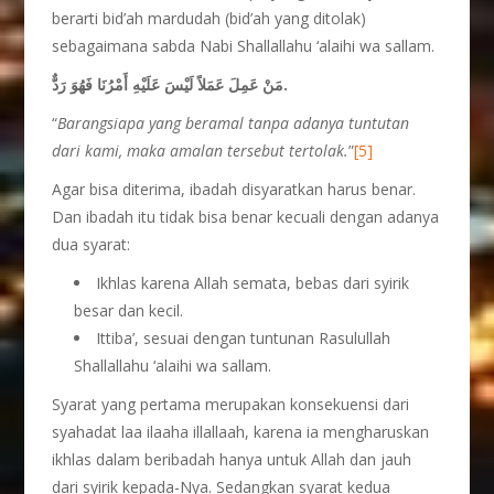
berarti bid’ah mardudah (bid’ah yang ditolak)
sebagaimana sabda Nabi Shallallahu ‘alaihi wa sallam.
مَنْ عَمِلَ عَمَلاً لَيْسَ عَلَيْهِ أَمْرُنَا فَهُوَ رَدٌّ.
“
Barangsiapa yang beramal tanpa adanya tuntutan
dari kami, maka amalan tersebut tertolak.
”
[5]
Agar bisa diterima, ibadah disyaratkan harus benar.
Dan ibadah itu tidak bisa benar kecuali dengan adanya
dua syarat:
Ikhlas karena Allah semata, bebas dari syirik
besar dan kecil.
Ittiba’, sesuai dengan tuntunan Rasulullah
Shallallahu ‘alaihi wa sallam.
Syarat yang pertama merupakan konsekuensi dari
syahadat laa ilaaha illallaah, karena ia mengharuskan
ikhlas dalam beribadah hanya untuk Allah dan jauh
dari syirik kepada-Nya. Sedangkan syarat kedua