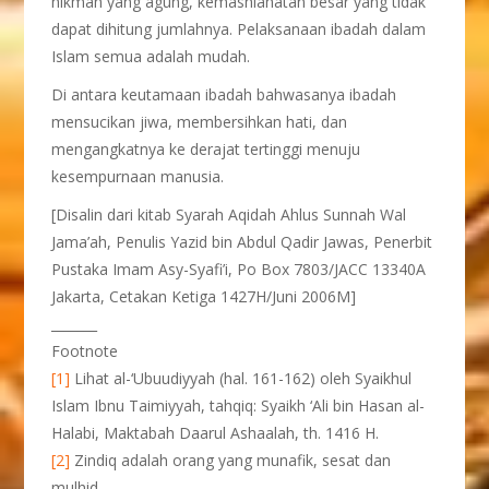
hikmah yang agung, kemashlahatan besar yang tidak
dapat dihitung jumlahnya. Pelaksanaan ibadah dalam
Islam semua adalah mudah.
Di antara keutamaan ibadah bahwasanya ibadah
mensucikan jiwa, membersihkan hati, dan
mengangkatnya ke derajat tertinggi menuju
kesempurnaan manusia.
[Disalin dari kitab Syarah Aqidah Ahlus Sunnah Wal
Jama’ah, Penulis Yazid bin Abdul Qadir Jawas, Penerbit
Pustaka Imam Asy-Syafi’i, Po Box 7803/JACC 13340A
Jakarta, Cetakan Ketiga 1427H/Juni 2006M]
_______
Footnote
[1]
Lihat al-‘Ubuudiyyah (hal. 161-162) oleh Syaikhul
Islam Ibnu Taimiyyah, tahqiq: Syaikh ‘Ali bin Hasan al-
Halabi, Maktabah Daarul Ashaalah, th. 1416 H.
[2]
Zindiq adalah orang yang munafik, sesat dan
mulhid