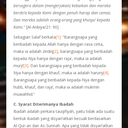
bersegera dalam (mengerjakan) kebaikan dan mereka
berdo’a kepada Kami dengan penuh harap dan cemas.
Dan mereka adalah orang-orang yang khusyu’ kepada
Kami.
” [Al-Anbiya/21: 90]
Sebagian Salaf berkata
[1]
: “Barangsiapa yang
beribadah kepada Allah hanya dengan rasa cinta,
maka ia adalah zindiq
[2]
, barangsiapa yang beribadah
kepada-Nya hanya dengan raja’, maka ia adalah
murji’
[3]
. Dan barangsiapa yang beribadah kepada-
Nya hanya dengan khauf, maka ia adalah haruriy
[4]
.
Barangsiapa yang beribadah kepada-Nya dengan
hubb, khauf, dan raja’, maka ia adalah mukmin
muwahhid.”
C. Syarat Diterimanya Ibadah
Ibadah adalah perkara tauqifiyah, yaitu tidak ada suatu
bentuk ibadah yang disyari’atkan kecuali berdasarkan
Al-Qur-an dan As-Sunnah. Apa yang tidak disyari’atkan