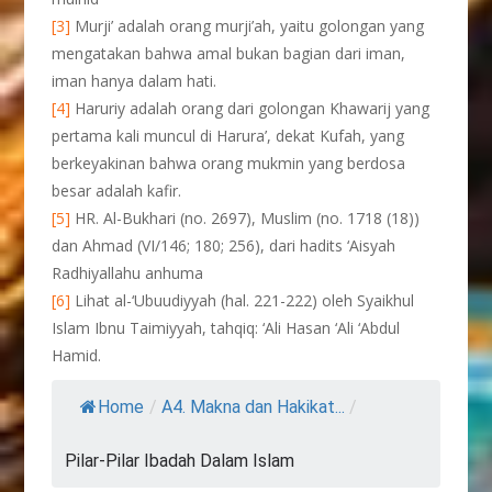
[3]
Murji’ adalah orang murji’ah, yaitu golongan yang
mengatakan bahwa amal bukan bagian dari iman,
iman hanya dalam hati.
[4]
Haruriy adalah orang dari golongan Khawarij yang
pertama kali muncul di Harura’, dekat Kufah, yang
berkeyakinan bahwa orang mukmin yang berdosa
besar adalah kafir.
[5]
HR. Al-Bukhari (no. 2697), Muslim (no. 1718 (18))
dan Ahmad (VI/146; 180; 256), dari hadits ‘Aisyah
Radhiyallahu anhuma
[6]
Lihat al-‘Ubuudiyyah (hal. 221-222) oleh Syaikhul
Islam Ibnu Taimiyyah, tahqiq: ‘Ali Hasan ‘Ali ‘Abdul
Hamid.
Home
/
A4. Makna dan Hakikat...
/
Pilar-Pilar Ibadah Dalam Islam