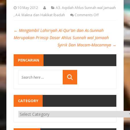
10 May 2012
A3. Aqidah Ahlus Sunnah wal Jamaah
,
A4. Makna dan Hakikat Ibadah
Comments Off
←
Mengambil Lahiriyah Al-Qur’an dan As-Sunnah
Merupakan Prinsip Dasar Ahlus Sunnah wal Jamaah
Syirik Dan Macam-Macamnya
→
PENCARIAN
CATEGORY