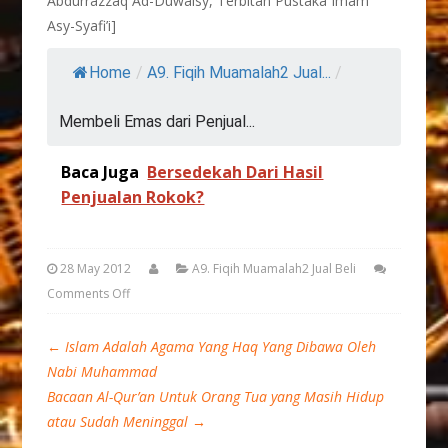
Abdurrazzaq Ad-Duwaisy, Terbitan Pustaka Imam
Asy-Syafi’i]
Home
/
A9. Fiqih Muamalah2 Jual...
/
Membeli Emas dari Penjual...
Baca Juga
Bersedekah Dari Hasil
Penjualan Rokok?
28 May 2012
A9. Fiqih Muamalah2 Jual Beli
Comments Off
←
Islam Adalah Agama Yang Haq Yang Dibawa Oleh
Nabi Muhammad
Bacaan Al-Qur’an Untuk Orang Tua yang Masih Hidup
atau Sudah Meninggal
→