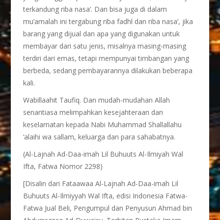
terkandung riba nasa’. Dan bisa juga di dalam
mu’amalah ini tergabung riba fadhl dan riba nasa’, jika
barang yang dijual dan apa yang digunakan untuk
membayar dari satu jenis, misalnya masing-masing
terdiri dari emas, tetapi mempunyai timbangan yang
berbeda, sedang pembayarannya dilakukan beberapa
kali.
Wabillaahit Taufiq. Dan mudah-mudahan Allah
senantiasa melimpahkan kesejahteraan dan
keselamatan kepada Nabi Muhammad Shallallahu
‘alaihi wa sallam, keluarga dan para sahabatnya.
(Al-Lajnah Ad-Daa-imah Lil Buhuuts Al-Ilmiyah Wal
Ifta, Fatwa Nomor 2298)
[Disalin dari Fataawaa Al-Lajnah Ad-Daa-imah Lil
Buhuuts Al-Ilmiyyah Wal Ifta, edisi Indonesia Fatwa-
Fatwa Jual Beli, Pengumpul dan Penyusun Ahmad bin