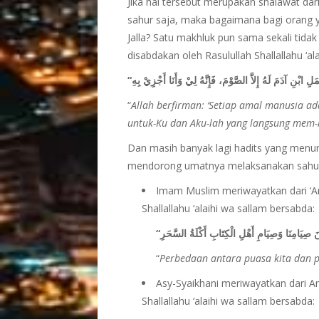
Jika hal tersebut merupakan shalawat dar
sahur saja, maka bagaimana bagi orang
Jalla? Satu makhluk pun sama sekali tida
disabdakan oleh Rasulullah Shallallahu ‘a
“
Allah berfirman: ‘Setiap amal manusia ad
untuk-Ku dan Aku-lah yang langsung mem-
Dan masih banyak lagi hadits yang menunj
mendorong umatnya melaksanakan sahur,
Imam Muslim meriwayatkan dari ‘Am
Shallallahu ‘alaihi wa sallam bersabda:
“
Perbedaan antara puasa kita dan 
Asy-Syaikhani meriwayatkan dari An
Shallallahu ‘alaihi wa sallam bersabda: