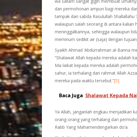
wa sallam sangat gigih membuat umatnya
dan permohonan ampun bagi mereka dari 
tampak dari sabda Rasulullah Shallallahu 
walaupun salah seorang di antara kalian
meninggalkannya, sehingga walaupun tida
meminum sedikit air (saja) dengan tujua
Syaikh Ahmad ‘Abdurrahman al-Banna mem
“Shalawat Allah kepada mereka adalah k
Ma-laikat kepada mereka adalah permoh
sahur, ia terhalang dari rahmat Allah Az
mereka pada waktu tersebut.”
[5]
Baca Juga
Shalawat Kepada Na
Ya Allah, janganlah engkau menjadikan k
orang-orang yang terhalang dari permoh
Rabb Yang Mahamendengarkan do’a.