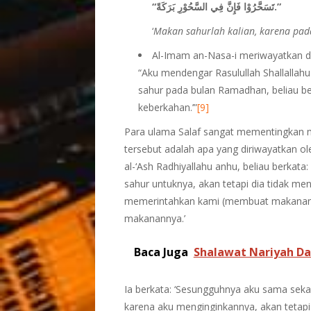
“تَسَحَّرُوْا فَإِنَّ فِي السَّحُوْرِ بَرَكَةً.”
‘
Makan sahurlah kalian, karena pad
Al-Imam an-Nasa-i meriwayatkan dari
“Aku mendengar Rasulullah Shallallah
sahur pada bulan Ramadhan, beliau be
keberkahan.’”
[9]
Para ulama Salaf sangat mementingkan ma
tersebut adalah apa yang diriwayatkan ol
al-‘Ash Radhiyallahu anhu, beliau berka
sahur untuknya, akan tetapi dia tidak me
memerintahkan kami (membuat makanan u
makanannya.’
Baca Juga
Shalawat Nariyah D
Ia berkata: ‘Sesungguhnya aku sama sek
karena aku menginginkannya, akan tetapi 