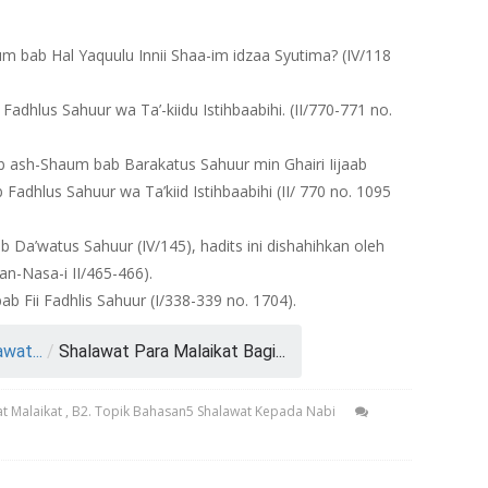
um bab Hal Yaquulu Innii Shaa-im idzaa Syutima? (IV/118
adhlus Sahuur wa Ta’-kiidu Istihbaabihi. (II/770-771 no.
tab ash-Shaum bab Barakatus Sahuur min Ghairi Iijaab
Fadhlus Sahuur wa Ta’kiid Istihbaabihi (II/ 770 no. 1095
 Da’watus Sahuur (IV/145), hadits ini dishahihkan oleh
 an-Nasa-i II/465-466).
b Fii Fadhlis Sahuur (I/338-339 no. 1704).
wat...
/
Shalawat Para Malaikat Bagi...
t Malaikat
,
B2. Topik Bahasan5 Shalawat Kepada Nabi