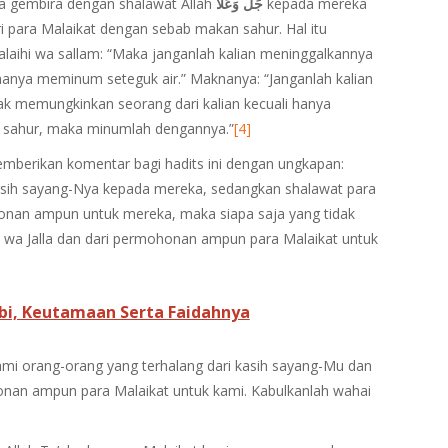
 gembira dengan shalawat Allah
جَلَّ وَعَلاَ
kepada mereka
para Malaikat dengan sebab makan sahur. Hal itu
‘alaihi wa sallam: “Maka janganlah kalian meninggalkannya
 hanya meminum seteguk air.” Maknanya: “Janganlah kalian
k memungkinkan seorang dari kalian kecuali hanya
n sahur, maka minumlah dengannya.”
[4]
berikan komentar bagi hadits ini dengan ungkapan:
asih sayang-Nya kepada mereka, sedangkan shalawat para
onan ampun untuk mereka, maka siapa saja yang tidak
za wa Jalla dan dari permohonan ampun para Malaikat untuk
bi, Keutamaan Serta Faidahnya
ami orang-orang yang terhalang dari kasih sayang-Mu dan
onan ampun para Malaikat untuk kami. Kabulkanlah wahai