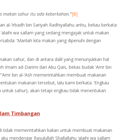
a makan sahur itu ada keberkahan.
’”
[8]
 al-‘Irbadh bin Sariyah Radhiyallahu anhu, beliau berkata:
u ‘alaihi wa sallam yang sedang mengajak untuk makan
rsabda: ‘Marilah kita makan yang dipenuhi dengan
kan sahur, dan di antara dalil yang menunjukkan hal
eh Imam ad-Darimi dari Abu Qais, bekas budak ‘Amr bin
ta: “‘Amr bin al-‘Ash memerintahkan membuat makanan
nentukan makanan tersebut, lalu kami berkata: ‘Engkau
ntuk sahur), akan tetapi engkau tidak menentukan
alam Timbangan
ali tidak memerintahkan kalian untuk membuat makanan
aku mendengar Rasulullah Shallallahu ‘alaihi wa sallam