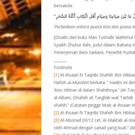
bersabda:
‘
Perbedaan antara puasa kita dan puasa A
[Disalin dari buku Man Tushallii ‘alaihimu
Syaikh Zhuhur Ilahi, Judul dalam Bahasa 
Penerjemah Beni Sarbeni, Penerbit Pustak
_______
Footnote
[1]
Al-Ihsaan fii Taqriibi Shahiih Ibni Hibb
Hafizh al-Mundziri berkata: “ Hadits ini d
Ibnu Hibban di dalam Shahiihnya.” (At-Targ
al-Albani, (Shahiih at-Targhiib wat Tarhiib 
shahih.” (Catatan pinggir kitab al-Ihsaan VI
[2]
Al-Ihsaan fii Taqriibi Shahiih Ibni Hibban
[3]
Al-Musnad (III/12 cet. Al-Maktab al-Isla
oleh Ahmad dengan sanad yang kuat.” (At-