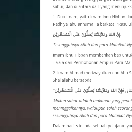
sahur, dan di antara dalil yang menunjukk
1. Dua Imam, yaitu Imam Ibnu Hibban da
Radhiyallahu anhuma, ia berkata: “Rasulull
إِنَّ اللهَ وَمَلاَئِكَتَهُ يُصَلُّوْنَ عَلَى الْمُتَسَحِّرِيْنَ.
‘
Sesungguhnya Allah dan para Malaikat-N
Imam Ibnu Hibban memberikan bab untuk 
Ta’ala dan Permohonan Ampun Para Mala
2. Imam Ahmad meriwayatkan dari Abu Sa’i
Shallallahu bersabda:
‘
Makan sahur adalah makanan yang penuh
meninggalkannya, walaupun salah seorang
sesungguhnya Allah dan para Malaikat-Ny
Dalam hadits ini ada sebuah pelajaran yang