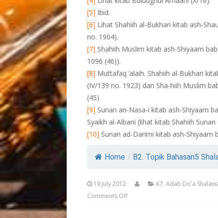
[4]
Lihat kitab Buluughul Amaani (X/16).
[5]
Ibid.
[6]
Lihat Shahiih al-Bukhari kitab ash-Sha
no. 1904).
[7]
Shahiih Muslim kitab ash-Shiyaam bab F
1096 (46)).
[8]
Muttafaq ‘alaih. Shahiih al-Bukhari ki
(IV/139 no. 1923) dan Sha-hiih Muslim bab 
(45)
[9]
Sunan an-Nasa-i kitab ash-Shiyaam bab
Syaikh al-Albani (lihat kitab Shahiih Sunan
[10]
Sunan ad-Darimi kitab ash-Shiyaam ba
Home
/
B2. Topik Bahasan5 Shala
19 July 2012
A7. Adab Do'a Shalawa
Comments Off