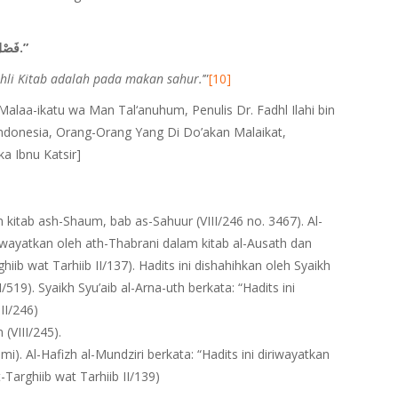
“فَصْلُ مَا بَيْنَ صِيَامِنَا وَصِيَامِ أَهْلِ الْكِتَابِ أَكْلَةُ السَّحَرِ.”
hli Kitab adalah pada makan sahur.
’”
[10]
l Malaa-ikatu wa Man Tal‘anuhum, Penulis Dr. Fadhl Ilahi bin
Indonesia, Orang-Orang Yang Di Do’akan Malaikat,
a Ibnu Katsir]
an kitab ash-Shaum, bab as-Sahuur (VIII/246 no. 3467). Al-
iriwayatkan oleh ath-Thabrani dalam kitab al-Ausath dan
hiib wat Tarhiib II/137). Hadits ini dishahihkan oleh Syaikh
I/519). Syaikh Syu’aib al-Arna-uth berkata: “Hadits ini
II/246)
 (VIII/245).
mi). Al-Hafizh al-Mundziri berkata: “Hadits ini diriwayatkan
Targhiib wat Tarhiib II/139)