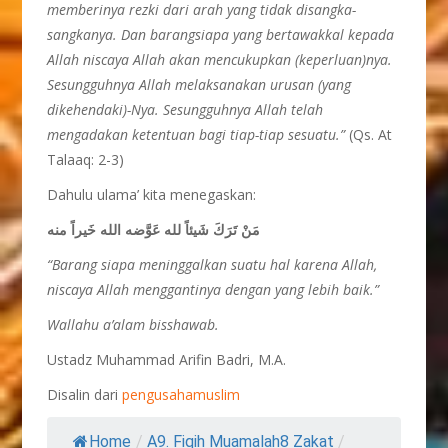
memberinya rezki dari arah yang tidak disangka-
sangkanya. Dan barangsiapa yang bertawakkal kepada
Allah niscaya Allah akan mencukupkan (keperluan)nya.
Sesungguhnya Allah melaksanakan urusan (yang
dikehendaki)-Nya. Sesungguhnya Allah telah
mengadakan ketentuan bagi tiap-tiap sesuatu.”
(Qs. At
Talaaq: 2-3)
Dahulu ulama’ kita menegaskan:
مَنْ تَرَكَ شَيئاً لله عَوَّضه الله خَيراً منه
“Barang siapa meninggalkan suatu hal karena Allah,
niscaya Allah menggantinya dengan yang lebih baik.”
Wallahu a’alam bisshawab.
Ustadz Muhammad Arifin Badri, M.A.
Disalin dari
pengusahamuslim
Home
/
A9. Fiqih Muamalah8 Zakat
/