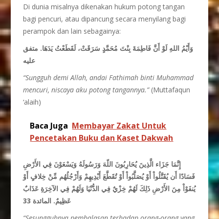
Di dunia misalnya dikenakan hukum potong tangan
bagi pencuri, atau dipancung secara menyilang bagi
perampok dan lain sebagainya:
وَأَيْمُ اللهِ لَوْ أَنَّ فَاطِمَةَ بِنْتَ مُحَمَّدٍ سَرَقَتْ، لَقَطَعْتُ يَدَهَا. متفق
عليه
“Sungguh demi Allah, andai Fathimah binti Muhammad
mencuri, niscaya aku potong tangannya.”
(Muttafaqun
‘alaih)
Baca Juga
Membayar Zakat Untuk
Pencetakan Buku dan Kaset Dakwah
إِنَّمَا جَزَاء الَّذِينَ يُحَارِبُونَ اللّهَ وَرَسُولَهُ وَيَسْعَوْنَ فِي الأَرْضِ
فَسَادًا أَن يُقَتَّلُواْ أَوْ يُصَلَّبُواْ أَوْ تُقَطَّعَ أَيْدِيهِمْ وَأَرْجُلُهُم مِّنْ خِلافٍ أَوْ
يُنفَوْاْ مِنَ الأَرْضِ ذَلِكَ لَهُمْ خِزْيٌ فِي الدُّنْيَا وَلَهُمْ فِي الآخِرَةِ عَذَابٌ
عَظِيمٌ. المائدة 33
“Sesungguhnya pembalasan terhadap orang-orang yang