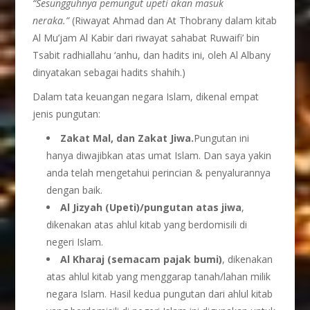
“Sesungguhnya pemungut upeti akan masuk
neraka.”
(Riwayat Ahmad dan At Thobrany dalam kitab
Al Mu’jam Al Kabir dari riwayat sahabat Ruwaifi’ bin
Tsabit radhiallahu ‘anhu, dan hadits ini, oleh Al Albany
dinyatakan sebagai hadits shahih.)
Dalam tata keuangan negara Islam, dikenal empat
jenis pungutan:
Zakat Mal, dan Zakat Jiwa.
Pungutan ini
hanya diwajibkan atas umat Islam. Dan saya yakin
anda telah mengetahui perincian & penyalurannya
dengan baik.
Al Jizyah (Upeti)/pungutan atas jiwa
,
dikenakan atas ahlul kitab yang berdomisili di
negeri Islam.
Al Kharaj (semacam pajak bumi)
, dikenakan
atas ahlul kitab yang menggarap tanah/lahan milik
negara Islam. Hasil kedua pungutan dari ahlul kitab