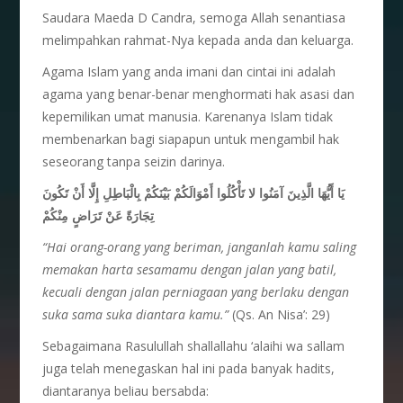
Saudara Maeda D Candra, semoga Allah senantiasa
melimpahkan rahmat-Nya kepada anda dan keluarga.
Agama Islam yang anda imani dan cintai ini adalah
agama yang benar-benar menghormati hak asasi dan
kepemilikan umat manusia. Karenanya Islam tidak
membenarkan bagi siapapun untuk mengambil hak
seseorang tanpa seizin darinya.
يَا أَيُّهَا الَّذِينَ آمَنُوا لا تَأْكُلُوا أَمْوَالَكُمْ بَيْنَكُمْ بِالْبَاطِلِ إِلَّا أَنْ تَكُونَ
تِجَارَةً عَنْ تَرَاضٍ مِنْكُمْ
“Hai orang-orang yang beriman, janganlah kamu saling
memakan harta sesamamu dengan jalan yang batil,
kecuali dengan jalan perniagaan yang berlaku dengan
suka sama suka diantara kamu.”
(Qs. An Nisa’: 29)
Sebagaimana Rasulullah shallallahu ‘alaihi wa sallam
juga telah menegaskan hal ini pada banyak hadits,
diantaranya beliau bersabda: