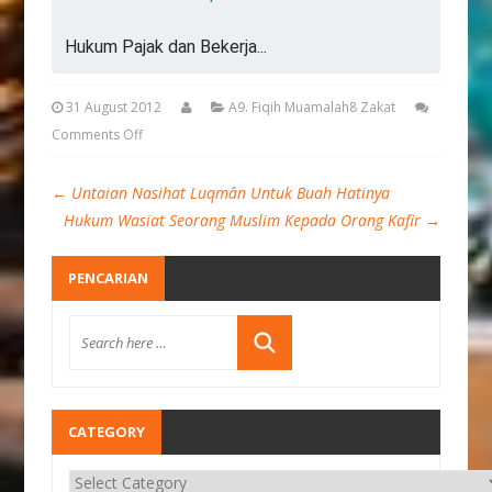
Hukum Pajak dan Bekerja...
31 August 2012
A9. Fiqih Muamalah8 Zakat
Comments Off
←
Untaian Nasihat Luqmân Untuk Buah Hatinya
Hukum Wasiat Seorang Muslim Kepada Orang Kafir
→
PENCARIAN
CATEGORY