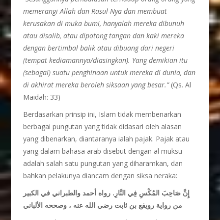
memerangi Allah dan Rasul-Nya dan membuat
kerusakan di muka bumi, hanyalah mereka dibunuh
atau disalib, atau dipotong tangan dan kaki mereka
dengan bertimbal balik atau dibuang dari negeri
(tempat kediamannya/diasingkan). Yang demikian itu
(sebagai) suatu penghinaan untuk mereka di dunia, dan
di akhirat mereka beroleh siksaan yang besar.”
(Qs. Al
Maidah: 33)
Berdasarkan prinsip ini, Islam tidak membenarkan
berbagai pungutan yang tidak didasari oleh alasan
yang dibenarkan, diantaranya ialah pajak. Pajak atau
yang dalam bahasa arab disebut dengan al muksu
adalah salah satu pungutan yang diharamkan, dan
bahkan pelakunya diancam dengan siksa neraka:
إِنَّ صَاحِبَ المُكْسِ فِي النَّارِ. رواه أحمد والطبراني في الكبير
من رواية رويفع بن ثابت رضي الله عنه ، وصححه الألباني