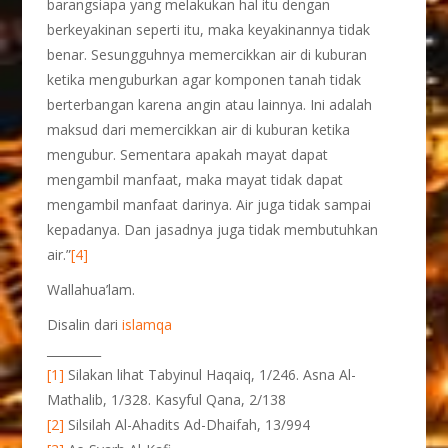
barangsiapa yang melakukan hal itu dengan
berkeyakinan seperti itu, maka keyakinannya tidak
benar. Sesungguhnya memercikkan air di kuburan
ketika menguburkan agar komponen tanah tidak
berterbangan karena angin atau lainnya. Ini adalah
maksud dari memercikkan air di kuburan ketika
mengubur. Sementara apakah mayat dapat
mengambil manfaat, maka mayat tidak dapat
mengambil manfaat darinya. Air juga tidak sampai
kepadanya. Dan jasadnya juga tidak membutuhkan
air.”
[4]
Wallahua’lam.
Disalin dari
islamqa
_________
[1]
Silakan lihat Tabyinul Haqaiq, 1/246. Asna Al-
Mathalib, 1/328. Kasyful Qana, 2/138
[2]
Silsilah Al-Ahadits Ad-Dhaifah, 13/994