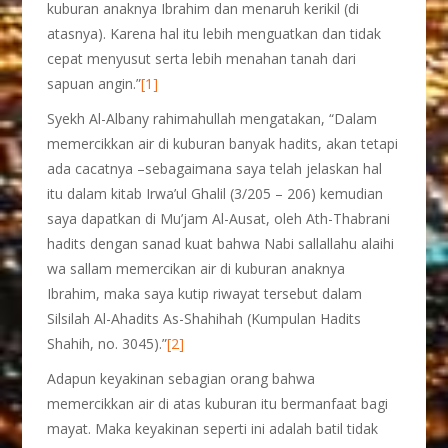
kuburan anaknya Ibrahim dan menaruh kerikil (di
atasnya). Karena hal itu lebih menguatkan dan tidak
cepat menyusut serta lebih menahan tanah dari
sapuan angin.”
[1]
Syekh Al-Albany rahimahullah mengatakan, “Dalam
memercikkan air di kuburan banyak hadits, akan tetapi
ada cacatnya –sebagaimana saya telah jelaskan hal
itu dalam kitab Irwa’ul Ghalil (3/205 – 206) kemudian
saya dapatkan di Mu’jam Al-Ausat, oleh Ath-Thabrani
hadits dengan sanad kuat bahwa Nabi sallallahu alaihi
wa sallam memercikan air di kuburan anaknya
Ibrahim, maka saya kutip riwayat tersebut dalam
Silsilah Al-Ahadits As-Shahihah (Kumpulan Hadits
Shahih, no. 3045).”
[2]
Adapun keyakinan sebagian orang bahwa
memercikkan air di atas kuburan itu bermanfaat bagi
mayat. Maka keyakinan seperti ini adalah batil tidak