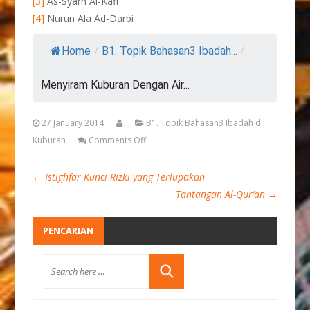
[3]
As-Syarh Al-Kafi
[4]
Nurun Ala Ad-Darbi
Home
/
B1. Topik Bahasan3 Ibadah...
/
Menyiram Kuburan Dengan Air...
27 January 2014
B1. Topik Bahasan3 Ibadah di
Kuburan
Comments Off
←
Istighfar Kunci Rizki yang Terlupakan
Tantangan Al-Qur’an
→
PENCARIAN