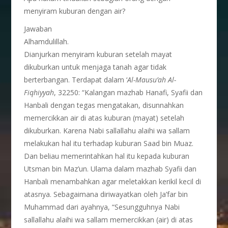
menyiram kuburan dengan air?
Jawaban
Alhamdulillah.
Dianjurkan menyiram kuburan setelah mayat
dikuburkan untuk menjaga tanah agar tidak
berterbangan. Terdapat dalam ‘
Al-Mausu’ah Al-
Fiqhiyyah
, 32250: “Kalangan mazhab Hanafi, Syafii dan
Hanbali dengan tegas mengatakan, disunnahkan
memercikkan air di atas kuburan (mayat) setelah
dikuburkan. Karena Nabi sallallahu alaihi wa sallam
melakukan hal itu terhadap kuburan Saad bin Muaz.
Dan beliau memerintahkan hal itu kepada kuburan
Utsman bin Maz’un. Ulama dalam mazhab Syafii dan
Hanbali menambahkan agar meletakkan kerikil kecil di
atasnya. Sebagaimana diriwayatkan oleh Ja’far bin
Muhammad dari ayahnya, “Sesungguhnya Nabi
sallallahu alaihi wa sallam memercikkan (air) di atas