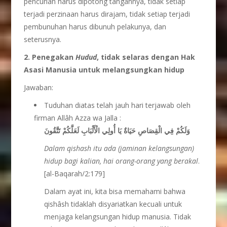
pencurian harus dipotong tangannya, tidak setiap
terjadi perzinaan harus dirajam, tidak setiap terjadi
pembunuhan harus dibunuh pelakunya, dan
seterusnya.
2. Penegakan
Hudud
, tidak selaras dengan Hak
Asasi Manusia untuk melangsungkan hidup
Jawaban:
Tuduhan diatas telah jauh hari terjawab oleh
firman Allâh Azza wa Jalla :
وَلَكُمْ فِي الْقِصَاصِ حَيَاةٌ يَا أُولِي الْأَلْبَابِ لَعَلَّكُمْ تَتَّقُونَ
Dalam qishash itu ada (jaminan kelangsungan)
hidup bagi kalian, hai orang-orang yang berakal
.
[al-Baqarah/2:179]
Dalam ayat ini, kita bisa memahami bahwa
qishâsh tidaklah disyariatkan kecuali untuk
menjaga kelangsungan hidup manusia. Tidak