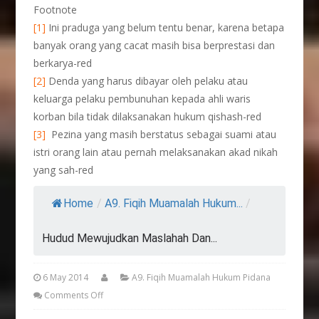
Footnote
[1]
Ini praduga yang belum tentu benar, karena betapa
banyak orang yang cacat masih bisa berprestasi dan
berkarya-red
[2]
Denda yang harus dibayar oleh pelaku atau
keluarga pelaku pembunuhan kepada ahli waris
korban bila tidak dilaksanakan hukum qishash-red
[3]
Pezina yang masih berstatus sebagai suami atau
istri orang lain atau pernah melaksanakan akad nikah
yang sah-red
Home
/
A9. Fiqih Muamalah Hukum...
/
Hudud Mewujudkan Maslahah Dan...
6 May 2014
A9. Fiqih Muamalah Hukum Pidana
Comments Off