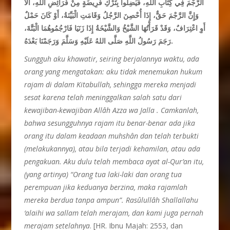
الرَّجْمَ فِي كِتَابِ اللَّهِ، فَيَضِلُّوا بِتَرْكِ فَرِيضَةٍ مِنْ فَرَائِضِ اللَّهِ، أَلَا
وَإِنَّ الرَّجْمَ حَقٌّ، إِذَا أُحْصِنَ الرَّجُلُ وَقَامَتِ الْبَيِّنَةُ، أَوْ كَانَ حَمْلٌ
أَوِ اعْتِرَافٌ، وَقَدْ قَرَأْتُهَا الشَّيْخُ وَالشَّيْخَةُ إِذَا زَنَيَا فَارْجُمُوهُمَا الْبَتَّةَ،
رَجَمَ رَسُولُ اللَّهِ صَلَّى اللهُ عَلَيْهِ وَسَلَّمَ وَرَجَمْنَا بَعْدَهُ
.
Sungguh aku khawatir, seiring berjalannya waktu, ada
orang yang mengatakan: aku tidak menemukan hukum
rajam di dalam Kitabullah, sehingga mereka menjadi
sesat karena telah meninggalkan salah satu dari
kewajiban-kewajiban Allâh Azza wa Jalla . Camkanlah,
bahwa sesungguhnya rajam itu benar-benar ada jika
orang itu dalam keadaan muhshân dan telah terbukti
(melakukannya), atau bila terjadi kehamilan, atau ada
pengakuan. Aku dulu telah membaca ayat al-Qur’an itu,
(yang artinya) “Orang tua laki-laki dan orang tua
perempuan jika keduanya berzina, maka rajamlah
mereka berdua tanpa ampun”. Rasûlullâh Shallallahu
‘alaihi wa sallam telah merajam, dan kami juga pernah
merajam setelahnya
. [HR. Ibnu Majah: 2553, dan