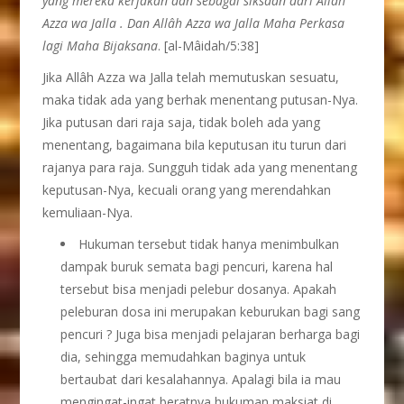
yang mereka kerjakan dan sebagai siksaan dari Allâh
Azza wa Jalla . Dan Allâh Azza wa Jalla Maha Perkasa
lagi Maha Bijaksana
. [al-Mâidah/5:38]
Jika Allâh Azza wa Jalla telah memutuskan sesuatu,
maka tidak ada yang berhak menentang putusan-Nya.
Jika putusan dari raja saja, tidak boleh ada yang
menentang, bagaimana bila keputusan itu turun dari
rajanya para raja. Sungguh tidak ada yang menentang
keputusan-Nya, kecuali orang yang merendahkan
kemuliaan-Nya.
Hukuman tersebut tidak hanya menimbulkan
dampak buruk semata bagi pencuri, karena hal
tersebut bisa menjadi pelebur dosanya. Apakah
peleburan dosa ini merupakan keburukan bagi sang
pencuri ? Juga bisa menjadi pelajaran berharga bagi
dia, sehingga memudahkan baginya untuk
bertaubat dari kesalahannya. Apalagi bila ia mau
mengingat-ingat beratnya hukuman maksiat di