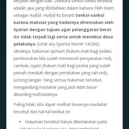
berjalan dengan baik. Diantara sanksi-sanksi tersebut
adalah apa yang diistilahkan dalam bahasa Fikih Islam
sebagai Hudûd. Hudûd itu berarti
Sanksi-sanksi
karena maksiat yang kadarnya ditentukan oleh
Syariat dengan tujuan agar pelanggaran berat
itu tidak terjadi lagi serta untuk menebus dosa
pelakunya
. (Lihat asy-Syarhul Mumti’ 14/206).
Misalnya, hukuman qishash (hukum mati bagi pelaku
pembunuhan bila sudah memenuhi persyaratan-red),
cambuk, rajam (hukum mati bagi pezina yang sudah
pernah menikah dengan pernikahan yang sah-red),
potong tangan. Yang semua hukuman tersebut,
mengandung maslahat yang jauh lebih besar
dibanding mafsadatnya.
Paling tidak, kita dapat melihat besarnya maslahat
tersebut dari hal-hal berikut ini:
Hukuman tersebut hanya diberlakukan pada
sebagian kecil orang saja, demi melindungi