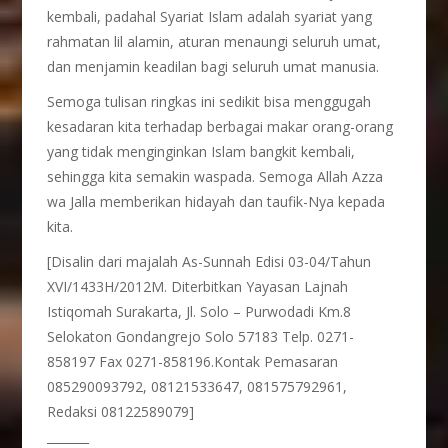
kembali, padahal Syariat Islam adalah syariat yang
rahmatan lil alamin, aturan menaungi seluruh umat,
dan menjamin keadilan bagi seluruh umat manusia.
Semoga tulisan ringkas ini sedikit bisa menggugah
kesadaran kita terhadap berbagai makar orang-orang
yang tidak menginginkan Islam bangkit kembali,
sehingga kita semakin waspada. Semoga Allah Azza
wa Jalla memberikan hidayah dan taufik-Nya kepada
kita.
[Disalin dari majalah As-Sunnah Edisi 03-04/Tahun
XVI/1433H/2012M. Diterbitkan Yayasan Lajnah
Istiqomah Surakarta, Jl. Solo – Purwodadi Km.8
Selokaton Gondangrejo Solo 57183 Telp. 0271-
858197 Fax 0271-858196.Kontak Pemasaran
085290093792, 08121533647, 081575792961,
Redaksi 08122589079]
_______