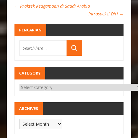
←
Praktek Keagamaan di Saudi Arabia
Introspeksi Diri
→
PENCARIAN
CATEGORY
ARCHIVES