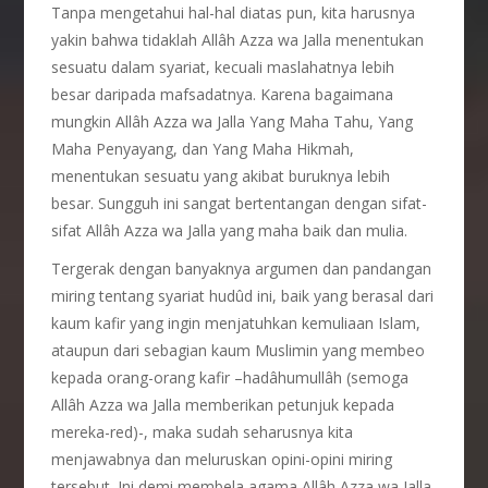
Tanpa mengetahui hal-hal diatas pun, kita harusnya
yakin bahwa tidaklah Allâh Azza wa Jalla menentukan
sesuatu dalam syariat, kecuali maslahatnya lebih
besar daripada mafsadatnya. Karena bagaimana
mungkin Allâh Azza wa Jalla Yang Maha Tahu, Yang
Maha Penyayang, dan Yang Maha Hikmah,
menentukan sesuatu yang akibat buruknya lebih
besar. Sungguh ini sangat bertentangan dengan sifat-
sifat Allâh Azza wa Jalla yang maha baik dan mulia.
Tergerak dengan banyaknya argumen dan pandangan
miring tentang syariat hudûd ini, baik yang berasal dari
kaum kafir yang ingin menjatuhkan kemuliaan Islam,
ataupun dari sebagian kaum Muslimin yang membeo
kepada orang-orang kafir –hadâhumullâh (semoga
Allâh Azza wa Jalla memberikan petunjuk kepada
mereka-red)-, maka sudah seharusnya kita
menjawabnya dan meluruskan opini-opini miring
tersebut. Ini demi membela agama Allâh Azza wa Jalla