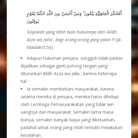
أَفَحُكْمَ الْجَاهِلِيَّةِ يَبْغُونَ ۚ وَمَنْ أَحْسَنُ مِنَ اللَّهِ حُكْمًا لِقَوْمٍ
يُوقِنُونَ
Siapakah yang lebih baik hukumnya dari Allâh
Azza wa Jalla , bagi orang-orang yang yakin
?! [al-
Maidah/5:50]
Adapun hukuman penjara, sungguh tidak pantas
dijadikan sebagai ganti potong tangan yang
diturunkan Allâh Azza wa Jalla , karena beberapa
hal :
Ia semakin membebani masyarakat, karena
selama mereka di penjara, mereka harus dihidupi
oleh Lembaga Pemasyarakatan yang tidak lain
uangnya dari masyarakat. Semakin lama masa
buinya, semakin banyak biaya yang dikeluarkan,
padahal untuk orang yang telah terbukti melakukan
kesalahan.