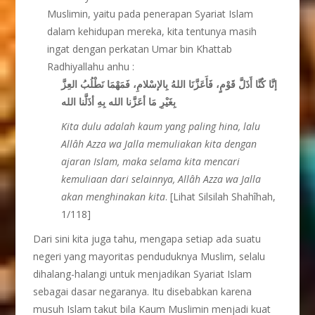
Muslimin, yaitu pada penerapan Syariat Islam
dalam kehidupan mereka, kita tentunya masih
ingat dengan perkatan Umar bin Khattab
Radhiyallahu anhu :
إنَّا كُنَّا أَذَلَّ قَوْمٍ، فَأَعَزَّنَا اللهُ بِالإسْلامِ، فَمَهْمَا نَطْلُبُ العِزَّ
بِغَيْرِ مَا أعَزَّنا الله بِهِ أذَلَّنا الله
Kita dulu adalah kaum yang paling hina, lalu
Allâh Azza wa Jalla memuliakan kita dengan
ajaran Islam, maka selama kita mencari
kemuliaan dari selainnya, Allâh Azza wa Jalla
akan menghinakan kita
. [Lihat Silsilah Shahîhah,
1/118]
Dari sini kita juga tahu, mengapa setiap ada suatu
negeri yang mayoritas penduduknya Muslim, selalu
dihalang-halangi untuk menjadikan Syariat Islam
sebagai dasar negaranya. Itu disebabkan karena
musuh Islam takut bila Kaum Muslimin menjadi kuat