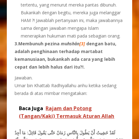
tertentu, yang menurut mereka pantas dibunuh.
Bukankah dengan begitu, mereka juga melanggar
HAM ?! Jawablah pertanyaan ini, maka jawabannya
sama dengan jawaban mengapa Islam
menerapkan hukuman mati pada sebagian orang.
3.Membunuh pezina
muhsh
â
n
[3]
dengan batu,
adalah penghinaan terhadap martabat
kemanusiaan, bukankah ada cara yang lebih
cepat dan lebih halus dari itu?!.
Jawaban.
Umar bin Khattab Radhiyallahu anhu ketika sedang
berada di atas mimbar mengatakan:
Baca Juga
Rajam dan Potong
(Tangan/Kaki) Termasuk Aturan Allah
لَقَدْ خَشِيتُ أَنْ يَطُولَ بِالنَّاسِ زَمَانٌ حَتَّى يَقُولَ قَائِلٌ: مَا أَجِدُ