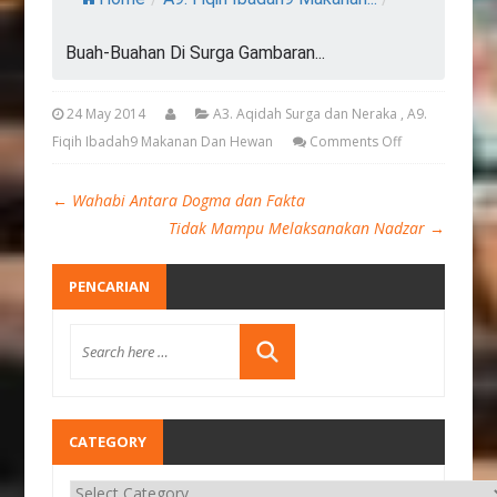
Buah-Buahan Di Surga Gambaran...
24 May 2014
A3. Aqidah Surga dan Neraka
,
A9.
Fiqih Ibadah9 Makanan Dan Hewan
Comments Off
←
Wahabi Antara Dogma dan Fakta
Tidak Mampu Melaksanakan Nadzar
→
PENCARIAN
CATEGORY