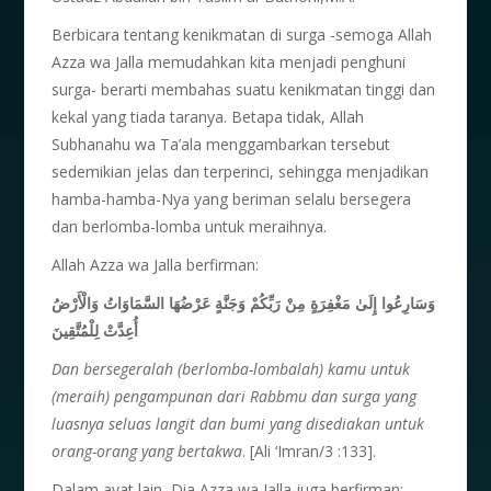
Berbicara tentang kenikmatan di surga -semoga Allah
Azza wa Jalla memudahkan kita menjadi penghuni
surga- berarti membahas suatu kenikmatan tinggi dan
kekal yang tiada taranya. Betapa tidak, Allah
Subhanahu wa Ta’ala menggambarkan tersebut
sedemikian jelas dan terperinci, sehingga menjadikan
hamba-hamba-Nya yang beriman selalu bersegera
dan berlomba-lomba untuk meraihnya.
Allah Azza wa Jalla berfirman:
وَسَارِعُوا إِلَىٰ مَغْفِرَةٍ مِنْ رَبِّكُمْ وَجَنَّةٍ عَرْضُهَا السَّمَاوَاتُ وَالْأَرْضُ
أُعِدَّتْ لِلْمُتَّقِينَ
Dan bersegeralah (berlomba-lombalah) kamu untuk
(meraih) pengampunan dari Rabbmu dan surga yang
luasnya seluas langit dan bumi yang disediakan untuk
orang-orang yang bertakwa
. [Ali ‘Imran/3 :133].
Dalam ayat lain, Dia Azza wa Jalla juga berfirman: