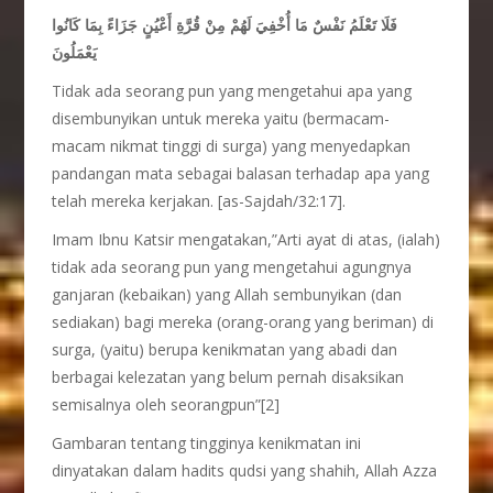
فَلَا تَعْلَمُ نَفْسٌ مَا أُخْفِيَ لَهُمْ مِنْ قُرَّةِ أَعْيُنٍ جَزَاءً بِمَا كَانُوا
يَعْمَلُونَ
Tidak ada seorang pun yang mengetahui apa yang
disembunyikan untuk mereka yaitu (bermacam-
macam nikmat tinggi di surga) yang menyedapkan
pandangan mata sebagai balasan terhadap apa yang
telah mereka kerjakan. [as-Sajdah/32:17].
Imam Ibnu Katsir mengatakan,”Arti ayat di atas, (ialah)
tidak ada seorang pun yang mengetahui agungnya
ganjaran (kebaikan) yang Allah sembunyikan (dan
sediakan) bagi mereka (orang-orang yang beriman) di
surga, (yaitu) berupa kenikmatan yang abadi dan
berbagai kelezatan yang belum pernah disaksikan
semisalnya oleh seorangpun”[2]
Gambaran tentang tingginya kenikmatan ini
dinyatakan dalam hadits qudsi yang shahih, Allah Azza