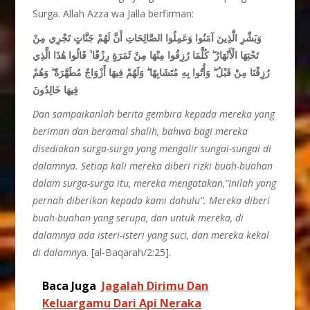
Surga. Allah Azza wa Jalla berfirman:
وَبَشِّرِ الَّذِينَ آمَنُوا وَعَمِلُوا الصَّالِحَاتِ أَنَّ لَهُمْ جَنَّاتٍ تَجْرِي مِنْ
تَحْتِهَا الْأَنْهَارُ ۖ كُلَّمَا رُزِقُوا مِنْهَا مِنْ ثَمَرَةٍ رِزْقًا ۙ قَالُوا هَٰذَا الَّذِي
رُزِقْنَا مِنْ قَبْلُ ۖ وَأُتُوا بِهِ مُتَشَابِهًا ۖ وَلَهُمْ فِيهَا أَزْوَاجٌ مُطَهَّرَةٌ ۖ وَهُمْ
فِيهَا خَالِدُونَ
Dan sampaikanlah berita gembira kepada mereka yang
beriman dan beramal shalih, bahwa bagi mereka
disediakan surga-surga yang mengalir sungai-sungai di
dalamnya. Setiap kali mereka diberi rizki buah-buahan
dalam surga-surga itu, mereka mengatakan,”Inilah yang
pernah diberikan kepada kami dahulu”. Mereka diberi
buah-buahan yang serupa, dan untuk mereka, di
dalamnya ada isteri-isteri yang suci, dan mereka kekal
di dalamny
a. [al-Baqarah/2:25].
Baca Juga
Jagalah Dirimu Dan
Keluargamu Dari Api Neraka