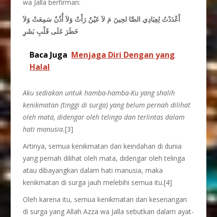
wa Jalla berfirman:
أَعْدَدْتُ لِعِبَادِي الصَّا لحِينَ مَ لاَ عَيْنٌ رَأَتْ وَلاَ أُذُنٌ سَمِعَتْ وَلاَ
خَطَرَ عَلَى قَلْبِ بَشَرِ
Baca Juga
Menjaga Diri Dengan yang
Halal
Aku sediakan untuk hamba-hamba-Ku yang shalih
kenikmatan (tinggi di surga) yang belum pernah dilihat
oleh mata, didengar oleh telinga dan terlintas dalam
hati manusia.
[3]
Artinya, semua kenikmatan dan keindahan di dunia
yang pernah dilihat oleh mata, didengar oleh telinga
atau dibayangkan dalam hati manusia, maka
kenikmatan di surga jauh melebihi semua itu.[4]
Oleh karena itu, semua kenikmatan dan kesenangan
di surga yang Allah Azza wa Jalla sebutkan dalam ayat-