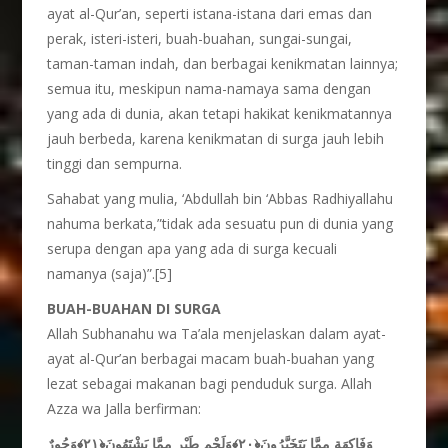
ayat al-Qur’an, seperti istana-istana dari emas dan
perak, isteri-isteri, buah-buahan, sungai-sungai,
taman-taman indah, dan berbagai kenikmatan lainnya;
semua itu, meskipun nama-namaya sama dengan
yang ada di dunia, akan tetapi hakikat kenikmatannya
jauh berbeda, karena kenikmatan di surga jauh lebih
tinggi dan sempurna.
Sahabat yang mulia, ‘Abdullah bin ‘Abbas Radhiyallahu
nahuma berkata,”tidak ada sesuatu pun di dunia yang
serupa dengan apa yang ada di surga kecuali
namanya (saja)”.[5]
BUAH-BUAHAN DI SURGA
Allah Subhanahu wa Ta’ala menjelaskan dalam ayat-
ayat al-Qur’an berbagai macam buah-buahan yang
lezat sebagai makanan bagi penduduk surga. Allah
Azza wa Jalla berfirman:
وَفَاكِهَةٍ مِمَّا يَتَخَيَّرُونَ﴿٢٠﴾وَلَحْمِ طَيْرٍ مِمَّا يَشْتَهُونَ﴿٢١﴾وَحُورٌ