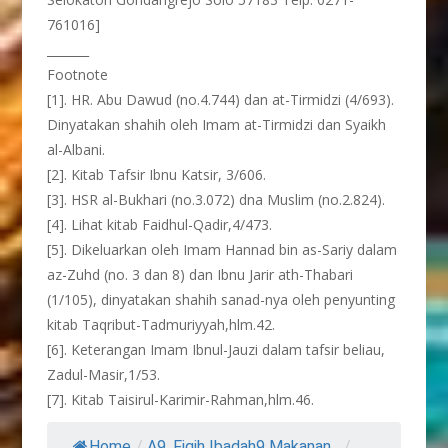
761016]
_______
Footnote
[1]. HR. Abu Dawud (no.4.744) dan at-Tirmidzi (4/693).
Dinyatakan shahih oleh Imam at-Tirmidzi dan Syaikh
al-Albani.
[2]. Kitab Tafsir Ibnu Katsir, 3/606.
[3]. HSR al-Bukhari (no.3.072) dna Muslim (no.2.824).
[4]. Lihat kitab Faidhul-Qadir,4/473.
[5]. Dikeluarkan oleh Imam Hannad bin as-Sariy dalam
az-Zuhd (no. 3 dan 8) dan Ibnu Jarir ath-Thabari
(1/105), dinyatakan shahih sanad-nya oleh penyunting
kitab Taqribut-Tadmuriyyah,hlm.42.
[6]. Keterangan Imam Ibnul-Jauzi dalam tafsir beliau,
Zadul-Masir,1/53.
[7]. Kitab Taisirul-Karimir-Rahman,hlm.46.
Home
/
A9. Fiqih Ibadah9 Makanan...
/