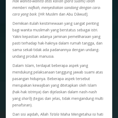
Hak wanita-wanita atas kalian (para suami) ialah
memberi nafkah, menyediakan sandang dengan cara-
cara yang baik
. [HR Muslim dan Abu Dâwud].
Demikian itulah keistimewaan yang sangat penting
bagi wanita muslimah yang berstatus sebagai istri.
Yakni kepastian adanya jaminan pemeliharaan yang
pasti terhadap hak-haknya dalam rumah tangga, dan
sama sekali tidak ada padanannya dengan undang-
undang produk manusia.
Dalam Islam, terdapat beberapa aspek yang
mendukung pelaksanaan tanggung jawab suami atas
pasangan hidupnya. Beberapa aspek tersebut
merupakan kewajiban yang ditetapkan oleh Islam
(hak-hak istrinya) dan dijelaskan dalam nash-nash
yang
shar
î
h
(tegas dan jelas, tidak mengandung multi
penafsiran).
Dari sisi aqidah, Allah
Ta’ala
Maha Mengetahui isi hati