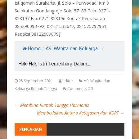
Istiqomah Surakarta, Jl. Solo – Purwodadi Km.8
Selokaton Gondangrejo Solo 57183 Telp. 0271-
858197 Fax 0271-858196.Kontak Pemasaran
085290093792, 08121533647, 081575792961,
Redaksi 08122589079]
Home
/
A9. Wanita dan Keluarga...
/
Hak-Hak Istri Terpelihara Dalam...
25 September 2021
editor
A9. Wanita dan
Keluarga Rumah Tangga
Comments Off
←
Membina Rumah Tangga Harmonis
Membedakan Antara Ketegasan dan KDRT
→
PENCARIAN