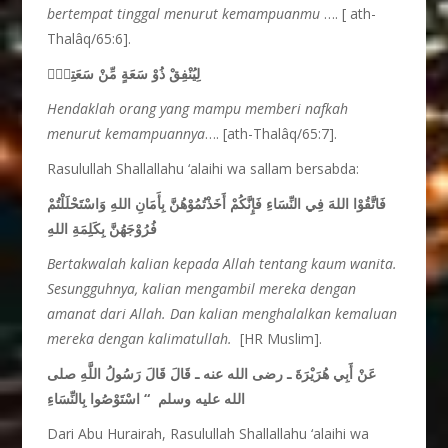
bertempat tinggal menurut kemampuanmu
…. [ ath-
Thalâq/65:6].
لِيُنْفِقْ ذُوْ سَعَةٍ مِّنْ سَعَتِهٖۗ
Hendaklah orang yang mampu memberi nafkah
menurut kemampuannya
…. [ath-Thalâq/65:7].
Rasulullah Shallallahu ‘alaihi wa sallam bersabda:
فَاتَّقُوْا اللهَ فِي النِّسَاءِ فَإِنَّكُمْ أَخَذْتُمُوْهُنَّ بِأَمَانِ اللهِ وَاسْتَحْلَلْتُمْ
فُرُوْجَهُنَّ بِكَلِمَةِ اللهِ
Bertakwalah kalian kepada Allah tentang kaum wanita.
Sesungguhnya, kalian mengambil mereka dengan
amanat dari Allah. Dan kalian menghalalkan kemaluan
mereka dengan kalimatullah.
[HR Muslim].
عَنْ أَبِي هُرَيْرَةَ ـ رضى الله عنه ـ قَالَ قَالَ رَسُولُ اللَّهِ صلى
الله عليه وسلم ‏ “‏ اسْتَوْصُوا بِالنِّسَاءِ
Dari Abu Hurairah, Rasulullah Shallallahu ‘alaihi wa