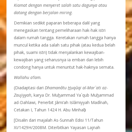
Kiamat dengan menyeret salah satu dagunya atau
datang dengan berjalan miring
.
Demikian sedikit paparan beberapa dalil yang
menegaskan tentang pemeliharaan hak-hak istri
dalam rumah tangga. Keretakan rumah tangga hanya
muncul ketika ada salah satu pihak (atau kedua belah
pihak, suami istri) tidak menjalankan kewajiban-
kewajiban yang seharusnya ia emban dan lebih
condong hanya untuk menuntut hak-haknya semata.
Wallahu a’lam.
(Diadaptasi dari
Dhaman
â
tu
H
uq
û
qi al-Mar`ati az-
Zaujiyyah
, karya Dr. Mu
h
ammad Ya`qub Mu
h
ammad
ad-Dahlawi, Penerbit Jâmi’ah Islâmiyyah Madînah,
Cetakan I, Tahun 1424 H. Abu Minhal
)
[Disalin dari majalah As-Sunnah Edisi 11/Tahun
XI/1429H/2008M. Diterbitkan Yayasan Lajnah