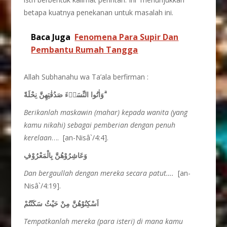
betapa kuatnya penekanan untuk masalah ini.
Baca Juga
Fenomena Para Supir Dan
Pembantu Rumah Tangga
Allah Subhanahu wa Ta’ala berfirman :
وَاٰتُوا النِّسَاۤءَ صَدُقٰتِهِنَّ نِحْلَةً ۗ
Berikanlah maskawin (mahar) kepada wanita (yang
kamu nikahi) sebagai pemberian dengan penuh
kerelaan
…. [an-Nisâ`/4:4].
وَعَاشِرُوْهُنَّ بِالْمَعْرُوْفِ
Dan bergaullah dengan mereka secara patut….
[an-
Nisâ`/4:19].
اَسْكِنُوْهُنَّ مِنْ حَيْثُ سَكَنْتُمْ
Tempatkanlah mereka (para isteri) di mana kamu