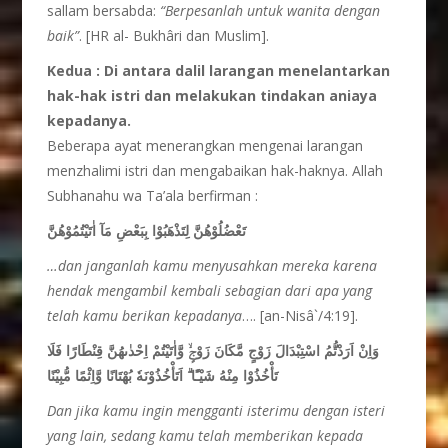
sallam bersabda:
“Berpesanlah untuk wanita dengan
baik”
. [HR al- Bukhâri dan Muslim].
Kedua :
Di antara dalil larangan menelantarkan
hak-hak istri dan melakukan tindakan aniaya
kepadanya.
Beberapa ayat menerangkan mengenai larangan
menzhalimi istri dan mengabaikan hak-haknya. Allah
Subhanahu wa Ta’ala berfirman :
تَعْضُلُوْهُنَّ لِتَذْهَبُوْا بِبَعْضِ مَآ اٰتَيْتُمُوْهُنَّ
…dan janganlah kamu menyusahkan mereka karena
hendak mengambil kembali sebagian dari apa yang
telah kamu berikan kepadanya
…. [an-Nisâ`/4:19].
وَاِنْ اَرَدْتُّمُ اسْتِبْدَالَ زَوْجٍ مَّكَانَ زَوْجٍۙ وَّاٰتَيْتُمْ اِحْدٰىهُنَّ قِنْطَارًا فَلَا
تَأْخُذُوْا مِنْهُ شَيْـًٔا ۗ اَتَأْخُذُوْنَهٗ بُهْتَانًا وَّاِثْمًا مُّبِيْنًا
Dan jika kamu ingin mengganti isterimu dengan isteri
yang lain, sedang kamu telah memberikan kepada