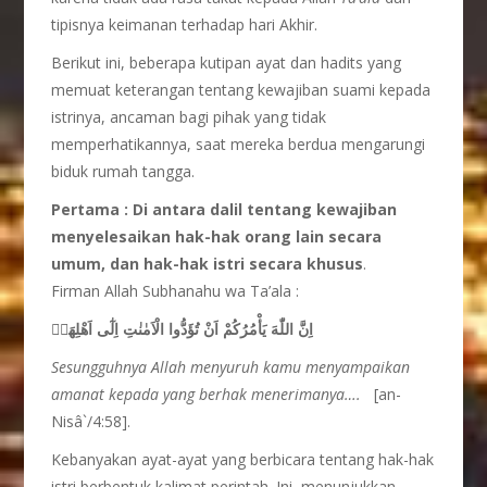
tipisnya keimanan terhadap hari Akhir.
Berikut ini, beberapa kutipan ayat dan hadits yang
memuat keterangan tentang kewajiban suami kepada
istrinya, ancaman bagi pihak yang tidak
memperhatikannya, saat mereka berdua mengarungi
biduk rumah tangga.
Pertama :
Di antara dalil tentang kewajiban
menyelesaikan hak-hak orang lain secara
umum, dan hak-hak istri secara khusus
.
Firman Allah Subhanahu wa Ta’ala :
اِنَّ اللّٰهَ يَأْمُرُكُمْ اَنْ تُؤَدُّوا الْاَمٰنٰتِ اِلٰٓى اَهْلِهَاۙ
Sesungguhnya Allah menyuruh kamu menyampaikan
amanat kepada yang berhak menerimanya….
[an-
Nisâ`/4:58].
Kebanyakan ayat-ayat yang berbicara tentang hak-hak
istri berbentuk kalimat perintah. Ini menunjukkan