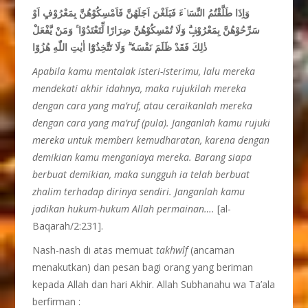
وَاِذَا طَلَّقْتُمُ النِّسَاۤءَ فَبَلَغْنَ اَجَلَهُنَّ فَاَمْسِكُوْهُنَّ بِمَعْرُوْفٍ اَوْ
سَرِّحُوْهُنَّ بِمَعْرُوْفٍۗ وَلَا تُمْسِكُوْهُنَّ ضِرَارًا لِّتَعْتَدُوْا ۚ وَمَنْ يَّفْعَلْ
ذٰلِكَ فَقَدْ ظَلَمَ نَفْسَهٗ ۗ وَلَا تَتَّخِذُوْٓا اٰيٰتِ اللّٰهِ هُزُوًا
Apabila kamu mentalak isteri-isterimu, lalu mereka
mendekati akhir idahnya, maka rujukilah mereka
dengan cara yang ma’ruf, atau ceraikanlah mereka
dengan cara yang ma’ruf (pula). Janganlah kamu rujuki
mereka untuk memberi kemudharatan, karena dengan
demikian kamu menganiaya mereka. Barang siapa
berbuat demikian, maka sungguh ia telah berbuat
zhalim terhadap dirinya sendiri. Janganlah kamu
jadikan hukum-hukum Allah permainan….
[al-
Baqarah/2:231].
Nash-nash di atas memuat
takhw
î
f
(ancaman
menakutkan) dan pesan bagi orang yang beriman
kepada Allah dan hari Akhir. Allah Subhanahu wa Ta’ala
berfirman :