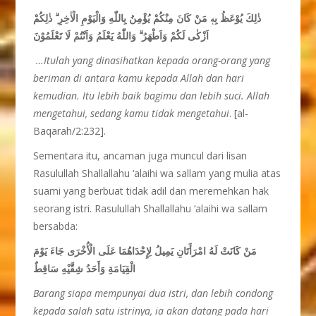
ذٰلِكَ يُوْعَظُ بِهٖ مَنْ كَانَ مِنْكُمْ يُؤْمِنُ بِاللّٰهِ وَالْيَوْمِ الْاٰخِرِ ۗ ذٰلِكُمْ
اَزْكٰى لَكُمْ وَاَطْهَرُ ۗ وَاللّٰهُ يَعْلَمُ وَاَنْتُمْ لَا تَعْلَمُوْنَ
…Itulah yang dinasihatkan kepada orang-orang yang
beriman di antara kamu kepada Allah dan hari
kemudian. Itu lebih baik bagimu dan lebih suci. Allah
mengetahui, sedang kamu tidak mengetahui
. [al-
Baqarah/2:232].
Sementara itu, ancaman juga muncul dari lisan
Rasulullah Shallallahu ‘alaihi wa sallam yang mulia atas
suami yang berbuat tidak adil dan meremehkan hak
seorang istri. Rasulullah Shallallahu ‘alaihi wa sallam
bersabda:
مَنْ كَانَتْ لَهُ امْرَأَتَانِ يَمِيلُ لِإِحْدَاهُمَا عَلَى الْأُخْرَى جَاءَ يَوْمَ
الْقِيَامَةِ وَأَحَدُ شِقَّيْهِ سَاقِطٌ
Barang siapa mempunyai dua istri, dan lebih condong
kepada salah satu istrinya, ia akan datang pada hari