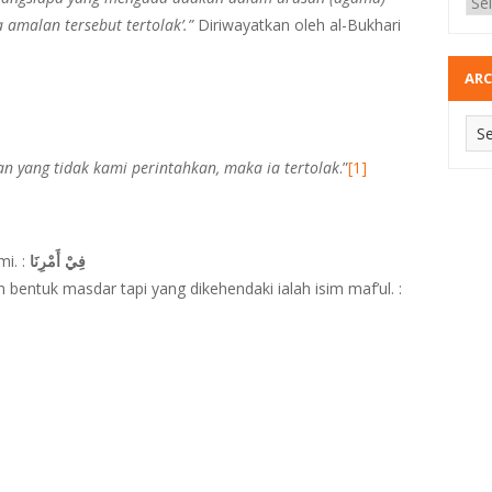
 amalan tersebut tertolak’.”
Diriwayatkan oleh al-Bukhari
ARC
 yang tidak kami perintahkan, maka ia tertolak
.”
[1]
i. :
فِيْ أَمْرِنَا
m bentuk masdar tapi yang dikehendaki ialah isim maf’ul. :