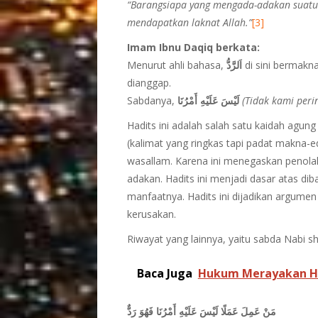
“Barangsiapa yang mengada-adakan suatu b
mendapatkan laknat Allah.”
[3]
Imam Ibnu Daqiq berkata:
Menurut ahli bahasa,
اَلرَّدُّ
di sini bermakn
dianggap.
Sabdanya,
لَيْسَ عَلَيْهِ أَمْرُنَا
(Tidak kami peri
Hadits ini adalah salah satu kaidah agung
(kalimat yang ringkas tapi padat makna-ed
wasallam. Karena ini menegaskan penolak
adakan. Hadits ini menjadi dasar atas di
manfaatnya. Hadits ini dijadikan argumen
kerusakan.
Riwayat yang lainnya, yaitu sabda Nabi sha
Baca Juga
Hukum Merayakan Har
مَنْ عَمِلَ عَمَلًا لَيْسَ عَلَيْهِ أَمْرُنَا فَهُوَ رَدٌّ