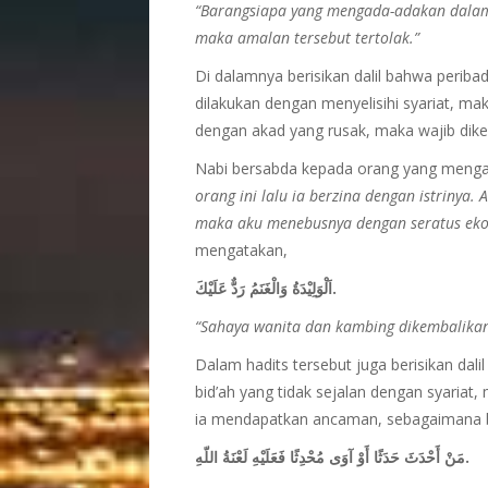
“Barangsiapa yang mengada-adakan dalam 
maka amalan tersebut tertolak.”
Di dalamnya berisikan dalil bahwa peribad
dilakukan dengan menyelisihi syariat, ma
dengan akad yang rusak, maka wajib dikem
Nabi bersabda kepada orang yang meng
orang ini lalu ia berzina dengan istriny
maka aku menebusnya dengan seratus eko
mengatakan,
اَلْوَلِيْدَةُ وَالْغَنَمُ رَدٌّ عَلَيْكَ.
“Sahaya wanita dan kambing dikembalika
Dalam hadits tersebut juga berisikan d
bid’ah yang tidak sejalan dengan syariat
ia mendapatkan ancaman, sebagaimana bel
مَنْ أَحْدَثَ حَدَثًا أَوْ آوَى مُحْدِثًا فَعَلَيْهِ لَعْنَةُ اللّهِ.