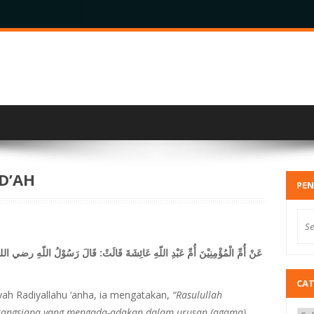
D’AH
PEN
عَنْ
أُمِّ الْمُؤْمِنِيْنَ أُمِّ عَبْدِ اللّهِ عَائِشَةَ قَالَتْ: قَالَ رَسُوْلُ اللّهِ رضي ال
CA
ah Radiyallahu ‘anha, ia mengatakan,
“Rasulullah
‘Barangsiapa yang mengada-adakan dalam urusan (agama)