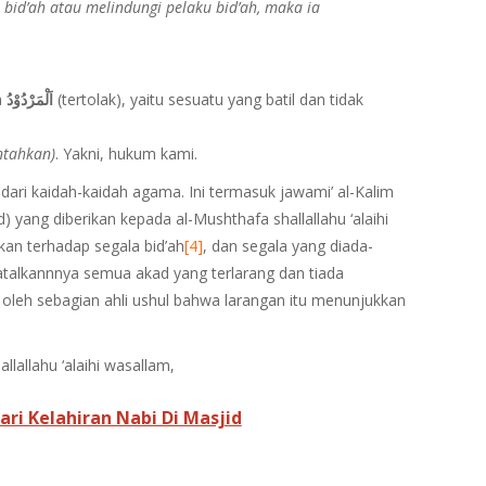
id’ah atau melindungi pelaku bid’ah, maka ia
a
اَلْمَرْدُوْدُ
(tertolak), yaitu sesuatu yang batil dan tidak
ntahkan)
. Yakni, hukum kami.
 dari kaidah-kaidah agama. Ini termasuk jawami’ al-Kalim
) yang diberikan kepada al-Mushthafa shallallahu ‘alaihi
an terhadap segala bid’ah
[4]
, dan segala yang diada-
batalkannnya semua akad yang terlarang dan tiada
 oleh sebagian ahli ushul bahwa larangan itu menunjukkan
llallahu ‘alaihi wasallam,
i Kelahiran Nabi Di Masjid