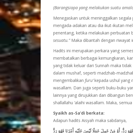
(Barangsiapa yang melakukan suatu amala
Menegaskan untuk meninggalkan segala 
mengada-adakan atau dia ikut-ikutan mela
penentang, ketika melakukan perbuatan b
sesuatu.”
Maka dibantah dengan riwayat in
Hadits ini merupakan perkara yang semes
membatalkan berbagai kemungkaran, kar
yang tidak keluar dari Sunnah maka tidak 
dalam mushaf, seperti madzhab-madzhab
mengembalikan
furu’
kepada ushul yang
wasallam. Dan juga seperti buku-buku yan
lainnya yang dirujukkan dan dibangun ber
shallallahu ‘alaihi wasallam. Maka, semua 
Syaikh as-Sa’di berkata:
Adapun hadits Aisyah maka sabdanya,