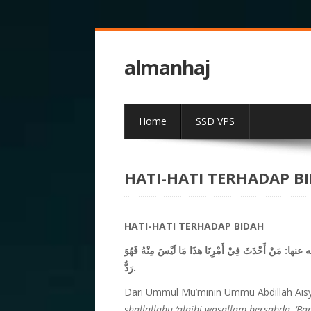
almanhaj
Home
SSD VPS
HATI-HATI TERHADAP BI
HATI-HATI TERHADAP BIDAH
له عنها: مَنْ أَحْدَثَ فِيْ أَمْرِنَا هذَا مَا لَيْسَ مِنْهُ فَهُوَ
رَدٌّ.
Dari Ummul Mu’minin Ummu Abdillah Aisy
shallallahu ‘alaihi wasallam bersabda, 