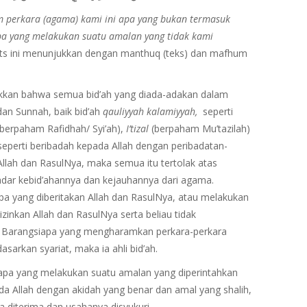
 perkara (agama) kami ini apa yang bukan termasuk
apa yang melakukan suatu amalan yang tidak kami
ts ini menunjukkan dengan manthuq (teks) dan mafhum
kkan bahwa semua bid’ah yang diada-adakan dalam
an Sunnah, baik bid’ah
qauliyyah kalamiyyah,
seperti
(berpaham Rafidhah/ Syi’ah),
I’tizal
(berpaham Mu’tazilah)
eperti beribadah kepada Allah dengan peribadatan-
 Allah dan RasulNya, maka semua itu tertolak atas
kadar kebid’ahannya dan kejauhannya dari agama.
a yang diberitakan Allah dan RasulNya, atau melakukan
zinkan Allah dan RasulNya serta beliau tidak
h. Barangsiapa yang mengharamkan perkara-perkara
arkan syariat, maka ia ahli bid’ah.
iapa yang melakukan suatu amalan yang diperintahkan
da Allah dengan akidah yang benar dan amal yang shalih,
diterima dan usahanya disyukuri.