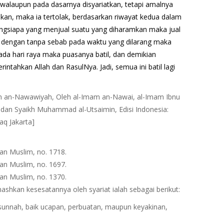
 walaupun pada dasarnya disyariatkan, tetapi amalnya
hkan, maka ia tertolak, berdasarkan riwayat kedua dalam
arangsiapa yang menjual suatu yang diharamkan maka jual
ah dengan tanpa sebab pada waktu yang dilarang maka
pada hari raya maka puasanya batil, dan demikian
rintahkan Allah dan RasulNya. Jadi, semua ini batil lagi
’in an-Nawawiyah, Oleh al-Imam an-Nawai, al-Imam Ibnu
i dan Syaikh Muhammad al-Utsaimin, Edisi Indonesia:
aq Jakarta]
dan Muslim, no. 1718.
dan Muslim, no. 1697.
dan Muslim, no. 1370.
ashkan kesesatannya oleh syariat ialah sebagai berikut:
sunnah, baik ucapan, perbuatan, maupun keyakinan,