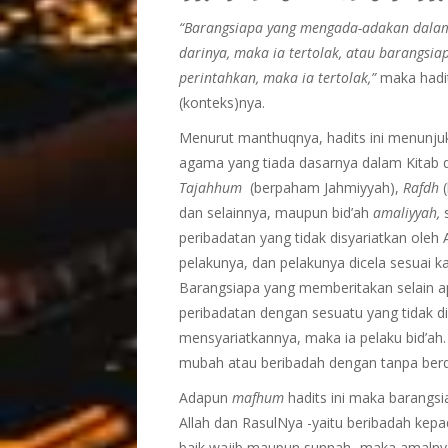
“Barangsiapa yang mengada-adakan dalam
darinya, maka ia tertolak, atau barangsi
perintahkan, maka ia tertolak,”
maka hadi
(konteks)nya.
Menurut manthuqnya, hadits ini menunju
agama yang tiada dasarnya dalam Kitab d
Tajahhum
(berpaham Jahmiyyah),
Rafdh
dan selainnya, maupun bid’ah
amaliyyah,
s
peribadatan yang tidak disyariatkan oleh
pelakunya, dan pelakunya dicela sesuai 
Barangsiapa yang memberitakan selain ap
peribadatan dengan sesuatu yang tidak dii
mensyariatkannya, maka ia pelaku bid’a
mubah atau beribadah dengan tanpa berdas
Adapun
mafhum
hadits ini maka barangs
Allah dan RasulNya -yaitu beribadah kepa
baik wajib maupun sunnah- maka amalnya 