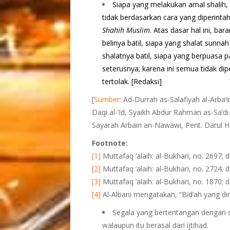
Siapa yang melakukan amal shalih,
tidak berdasarkan cara yang diperinta
Shahih Muslim
. Atas dasar hal ini, b
belinya batil, siapa yang shalat sunn
shalatnya batil, siapa yang berpuasa 
seterusnya; karena ini semua tidak dipe
tertolak. [Redaksi]
[
Sumber:
Ad-Durrah as-Salafiyah al-Arba
Daqi al-‘Id, Syaikh Abdur Rahman as-Sa’d
Sayarah Arbain an-Nawawi, Pent. Darul H
Footnote:
[1]
Muttafaq ‘alaih: al-Bukhari, no. 2697; 
[2]
Muttafaq ‘alaih: al-Bukhari, no. 2724; 
[3]
Muttafaq ‘alaih: al-Bukhari, no. 1870; 
[4]
Al-Albani mengatakan, “Bid’ah yang din
Segala yang bertentangan dengan 
walaupun itu berasal dari ijtihad.