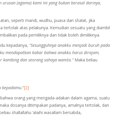
urusan (agama) kami ini yang bukan berasal darinya,
atan, seperti mandi, wudhu, puasa dan shalat, jika
ka tertolak atas pelakunya. Kemudian sesuatu yang diambil
balikan pada pemiliknya dan tidak boleh dimilikinya.
adu kepadanya,
“Sesungguhnya anakku menjadi buruh pada
a. Aku mendapatkan kabar bahwa anakku harus dirajam,
r kambing dan seorang sahaya wanita.”
Maka beliau
n kepadamu.
“
[2]
alil bahwa orang yang mengada-adakan dalam agama, suatu
, maka dosanya ditimpakan padanya, amalnya tertolak, dan
iau shallallahu ‘alaihi wasallam bersabda,