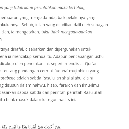
n yang tidak kami perintahkan maka tertolak)
,
perbuatan yang mengada-ada, baik pelakunya yang
kukannya. Sebab, inilah yang dijadikan dalil oleh sebagian
id’ah, ia mengatakan,
“Aku tidak mengada-adakan
i.
tinya dihafal, disebarkan dan dipergunakan untuk
ena ia mencakup semua itu. Adapun pencabangan ushul
dicakup oleh penolakan ini, seperti menulis al-Qur`an
 tentang pandangan cermat fuqaha’ mujtahidin yang
notabene
adalah sabda Rasulullah shallallahu ‘alaihi
g disusun dalam nahwu, hisab, fara’idh dan ilmu-ilmu
dasarkan sabda-sabda dan perintah-perintah Rasulullah
itu tidak masuk dalam kategori hadits ini.
مَنْ أَحْدَثَ فِيْ أَمْرِنَا هذَا مَا لَيْسَ مِنْهُ فَهُوَ رَدٌّ، أَوْ مَنْ عَمِلَ عَمَلًا لَيْسَ عَلَيْهِ أَمْرُنَا فَهُوَ رَدٌّ.