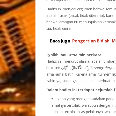
Hadits ini menjadi argumen bahwa semua 
adalah rusak (batal, tidak diterima), kare
bahwa larangan itu menunjukkan kerusa
sia, tidak dinilai.
Baca Juga
Pengertian Bid'ah,
Syaikh Ibnu Utsaimin berkata:
Hadits ini, menurut ulama, adalah timban
buku ini:
بِالنِّيَّاتِ
إِنَّمَا الْأَعْمَالُ
(Sesungguhnya a
amal-amal batin. Karena amal itu memilik
zahirnya, sedangkan niat ialah perbuatan 
Dalam hadits ini terdapat sejumlah f
Siapa yang mengada-adakan perkar
amalnya tertolak, walaupun dengan nia
adalah tertolak atas pelakunya, walau