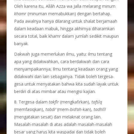
Oleh karena itu, Allâh Azza wa Jalla melarang minum
khamr
(minuman memabukkan) dengan bertahap.
Pada awalnya hanya dilarang untuk shalat berjamaah
dalam keadaan mabuk, hingga akhirnya diharamkan
secara total, baik khamr dalam jumlah sedikit maupun
banyak.
Dakwah juga memerlukan ilmu, yaitu: ilmu tentang
apa yang didakwahkan, cara berdakwah dan cara
menyampaikannya; Ilmu tentang keadaan orang yang
didakwahi dan lain sebagainya. Tidak boleh tergesa-
gesa untuk menyatakan bahwa kita sudah layak untuk
berdiri di atas mimbar atau mengisi kajian.
8. Tergesa dalam
takfîr
(mengkafirkan),
tafsîq
(memfasiqkan),
tabdi’
(mem-
bid’ah
-kan),
tadhlîl
(mengatakan sesat) dan melaknat orang lain.
Masalah-masalah di atas adalah masalah-masalah
besar yang harus kita waspadai dan tidak boleh