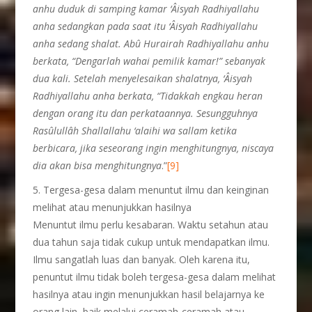
anhu duduk di samping kamar ‘Âisyah Radhiyallahu
anha sedangkan pada saat itu ‘Âisyah Radhiyallahu
anha
sedang shalat. Abû Hurairah Radhiyallahu anhu
berkata, “Dengarlah wahai pemilik kamar!” sebanyak
dua kali. Setelah menyelesaikan shalatnya, ‘Âisyah
Radhiyallahu anha berkata, “Tidakkah engkau heran
dengan orang itu dan perkataannya. Sesungguhnya
Rasûlullâh Shallallahu ‘alaihi wa sallam ketika
berbicara, jika seseorang ingin menghitungnya, niscaya
dia akan bisa menghitungnya
.”
[9]
5. Tergesa-gesa dalam menuntut ilmu dan keinginan
melihat atau menunjukkan hasilnya
Menuntut ilmu perlu kesabaran. Waktu setahun atau
dua tahun saja tidak cukup untuk mendapatkan ilmu.
Ilmu sangatlah luas dan banyak. Oleh karena itu,
penuntut ilmu tidak boleh tergesa-gesa dalam melihat
hasilnya atau ingin menunjukkan hasil belajarnya ke
orang lain, baik melalui ceramah-ceramah atau