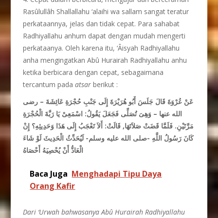
Rasûlullâh Shallallahu ‘alaihi wa sallam sangat teratur
perkataannya, jelas dan tidak cepat. Para sahabat
Radhiyallahu anhum dapat dengan mudah mengerti
perkataanya. Oleh karena itu, ‘Âisyah Radhiyallahu
anha mengingatkan Abû Hurairah Radhiyallahu anhu
ketika berbicara dengan cepat, sebagaimana
tercantum pada
atsar
berikut :
عَنْ عُرْوَةَ قَالَ جَلَسَ أَبُو هُرَيْرَةَ إِلَى جَنْبِ حُجْرَةِ عَائِشَةَ – رضى
الله عنها – وَهِىَ تُصَلِّى فَجَعَلَ يَقُولُ: اسْمَعِىْ يَا رَبَّةَ الْحُجْرَةِ
مَرَّتَيْنِ. فَلَمَّا قَضَتْ صَلاَتَهَا, قَالَتْ: أَلاَ تَعْجَبُ إِلَى هَذَا وَحَدِيثِهِ؟ إِنْ
كَانَ رَسُولُ اللَّهِ -صلى الله عليه وسلم- لَيُحَدِّثُ الْحَدِيثَ لَوْ شَاءَ
الْعَادُّ أَنْ يُحْصِيَهُ أَحْصَاهُ
Baca Juga
Menghadapi Tipu Daya
Orang Kafir
Dari ‘Urwah bahwasanya Abû Hurairah Radhiyallahu