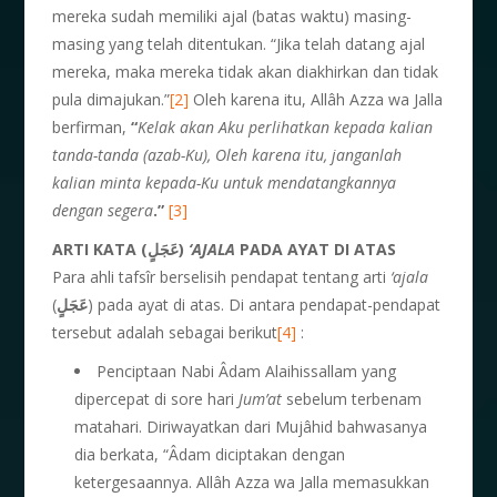
mereka sudah memiliki ajal (batas waktu) masing-
masing yang telah ditentukan. “Jika telah datang ajal
mereka, maka mereka tidak akan diakhirkan dan tidak
pula dimajukan.”
[2]
Oleh karena itu, Allâh Azza wa Jalla
berfirman,
“
Kelak akan Aku perlihatkan kepada kalian
tanda-tanda (azab-Ku), Oleh karena itu, janganlah
kalian minta kepada-Ku untuk mendatangkannya
dengan segera
.”
[3]
ARTI KATA (عَجَلٍ)
‘AJALA
PADA AYAT DI ATAS
Para ahli tafsîr berselisih pendapat tentang arti
‘ajala
(
عَجَلٍ
) pada ayat di atas. Di antara pendapat-pendapat
tersebut adalah sebagai berikut
[4]
:
Penciptaan Nabi Âdam Alaihissallam yang
dipercepat di sore hari
Jum’at
sebelum terbenam
matahari. Diriwayatkan dari Mujâhid bahwasanya
dia berkata, “Âdam diciptakan dengan
ketergesaannya. Allâh Azza wa Jalla memasukkan