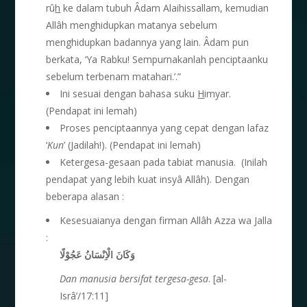
rû
h
ke dalam tubuh Âdam Alaihissallam, kemudian
Allâh menghidupkan matanya sebelum
menghidupkan badannya yang lain. Âdam pun
berkata, ‘Ya Rabku! Sempurnakanlah penciptaanku
sebelum terbenam matahari.’.”
Ini sesuai dengan bahasa suku
H
imyar.
(Pendapat ini lemah)
Proses penciptaannya yang cepat dengan lafaz
‘
Kun
’ (Jadilah!). (Pendapat ini lemah)
Ketergesa-gesaan pada tabiat manusia. (Inilah
pendapat yang lebih kuat insyâ Allâh). Dengan
beberapa alasan :
Kesesuaianya dengan firman Allâh Azza wa Jalla
:
وَكَانَ الْاِنْسَانُ عَجُوْلًا
D
an manusia bersifat tergesa-gesa
. [al-
Isrâ’/17:11]