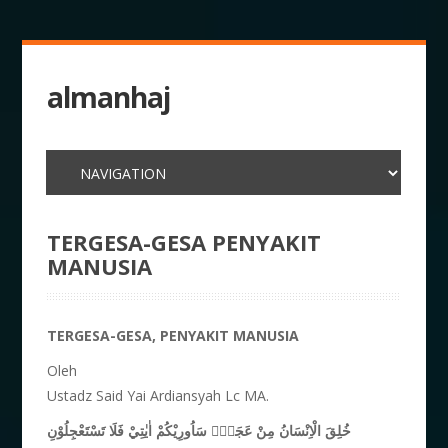
almanhaj
TERGESA-GESA PENYAKIT
MANUSIA
TERGESA-GESA, PENYAKIT MANUSIA
Oleh
Ustadz Said Yai Ardiansyah Lc MA.
خُلِقَ الْاِنْسَانُ مِنْ عَجَلٍۗ سَاُورِيْكُمْ اٰيٰتِيْ فَلَا تَسْتَعْجِلُوْنِ