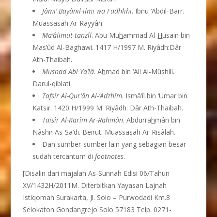
Jâmi’ Bayânil-ilmi wa Fadhlihi
. Ibnu ‘Abdil-Barr.
Muassasah Ar-Rayyân.
Ma’âlimut-tanzîl
. Abu Mu
h
ammad Al-
H
usain bin
Mas’ûd Al-Baghawi. 1417 H/1997 M. Riyâdh:Dâr
Ath-Thaibah.
Musnad Abi Ya’lâ
. A
h
mad bin ‘Ali Al-Mûshili.
Darul-qiblati.
Tafsîr Al-Qur’ân Al-‘Adzhîm
. Ismâ’îl bin ‘Umar bin
Katsir. 1420 H/1999 M. Riyâdh: Dâr Ath-Thaibah.
Taisîr Al-Karîm Ar-Rahmân
. Abdurra
h
mân bin
Nâshir As-Sa’di. Beirut: Muassasah Ar-Risâlah.
Dan sumber-sumber lain yang sebagian besar
sudah tercantum di
footnotes
.
[Disalin dari majalah As-Sunnah Edisi 06/Tahun
XV/1432H/2011M. Diterbitkan Yayasan Lajnah
Istiqomah Surakarta, Jl. Solo – Purwodadi Km.8
Selokaton Gondangrejo Solo 57183 Telp. 0271-