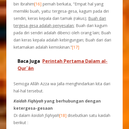
bin Ibrahim
[16]
pernah berkata, “Empat hal yang
memiliki buah, yaitu: tergesa-gesa, kagum pada diri
sendiri, keras kepala dan tamak (rakus);
Buah dari
tergesa-gesa adalah penyesalan
; Buah dari kagum
pada diri sendiri adalah dibenci oleh orang lain; Buah
dari keras kepala adalah kebingungan; Buah dari dari
ketamakan adalah kemiskinan.”
[17]
Baca Juga
Perintah Pertama Dalam al-
Qur`ân
Semoga Allâh Azza wa Jalla menghindarkan kita dari
hal-hal tersebut.
Kaidah Fiqhiyah
yang berhubungan dengan
ketergesa-gesaan
Di dalam
kaidah fiqhiyah
[18]
disebutkan satu kaidah
berikut :