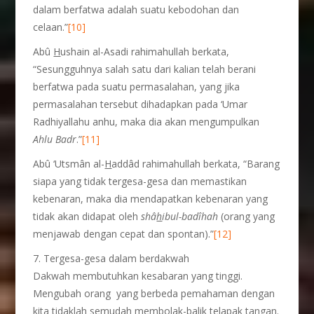
dalam berfatwa adalah suatu kebodohan dan
celaan.”
[10]
Abû
H
ushain al-Asadi rahimahullah berkata,
“Sesungguhnya salah satu dari kalian telah berani
berfatwa pada suatu permasalahan, yang jika
permasalahan tersebut dihadapkan pada ‘Umar
Radhiyallahu anhu, maka dia akan mengumpulkan
Ahlu Badr
.”
[11]
Abû ‘Utsmân al-
H
addâd rahimahullah berkata, “Barang
siapa yang tidak tergesa-gesa dan memastikan
kebenaran, maka dia mendapatkan kebenaran yang
tidak akan didapat oleh
shâ
h
ibul-badîhah
(orang yang
menjawab dengan cepat dan spontan).”
[12]
7. Tergesa-gesa dalam berdakwah
Dakwah membutuhkan kesabaran yang tinggi.
Mengubah orang yang berbeda pemahaman dengan
kita tidaklah semudah membolak-balik telapak tangan.