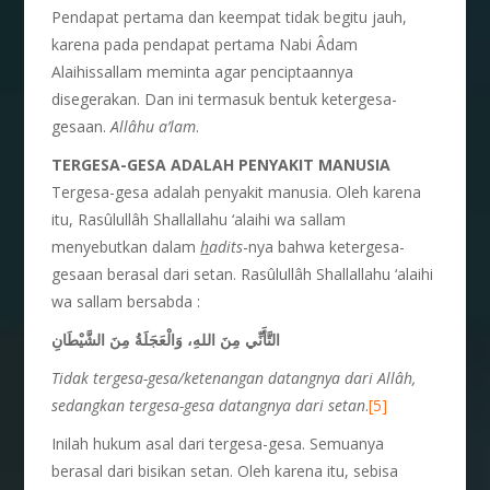
Pendapat pertama dan keempat tidak begitu jauh,
karena pada pendapat pertama Nabi Âdam
Alaihissallam meminta agar penciptaannya
disegerakan. Dan ini termasuk bentuk ketergesa-
gesaan.
Allâhu a’lam
.
TERGESA-GESA ADALAH PENYAKIT MANUSIA
Tergesa-gesa adalah penyakit manusia. Oleh karena
itu, Rasûlullâh Shallallahu ‘alaihi wa sallam
menyebutkan dalam
h
adits
-nya bahwa ketergesa-
gesaan berasal dari setan. Rasûlullâh Shallallahu ‘alaihi
wa sallam bersabda :
التَّأَنِّي مِنَ اللهِ، وَالْعَجَلَةُ مِنَ الشَّيْطَانِ
Tidak tergesa-gesa/ketenangan datangnya dari Allâh,
sedangkan tergesa-gesa datangnya dari setan
.
[5]
Inilah hukum asal dari tergesa-gesa. Semuanya
berasal dari bisikan setan. Oleh karena itu, sebisa