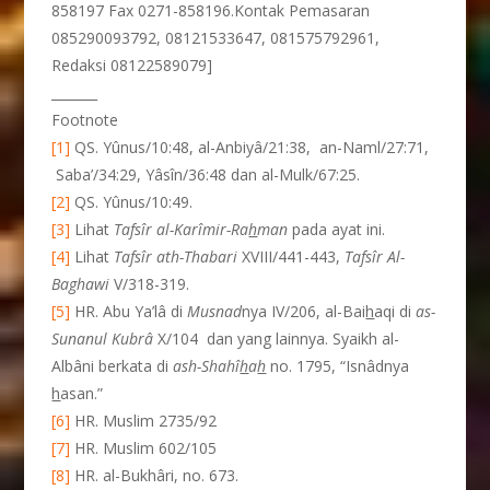
858197 Fax 0271-858196.Kontak Pemasaran
085290093792, 08121533647, 081575792961,
Redaksi 08122589079]
_______
Footnote
[1]
QS. Yûnus/10:48, al-Anbiyâ/21:38, an-Naml/27:71,
Saba’/34:29, Yâsîn/36:48 dan al-Mulk/67:25.
[2]
QS. Yûnus/10:49.
[3]
Lihat
Tafsîr al-Karîmir-Ra
h
man
pada ayat ini.
[4]
Lihat
Tafsîr ath-Thabari
XVIII/441-443,
Tafsîr Al-
Baghawi
V/318-319.
[5]
HR. Abu Ya’lâ di
Musnad
nya IV/206, al-Bai
h
aqi di
as-
Sunanul Kubr
â
X/104 dan yang lainnya. Syaikh al-
Albâni berkata di
ash-Shah
î
h
a
h
no. 1795, “Isnâdnya
h
asan.”
[6]
HR. Muslim 2735/92
[7]
HR. Muslim 602/105
[8]
HR. al-Bukhâri, no. 673.