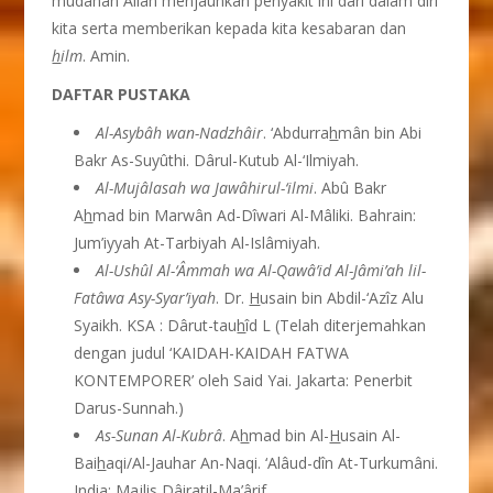
mudahan Allâh menjauhkan penyakit ini dari dalam diri
kita serta memberikan kepada kita kesabaran dan
h
ilm
. Amin.
DAFTAR PUSTAKA
Al-Asybâh wan-Nadzhâir
. ‘Abdurra
h
mân bin Abi
Bakr As-Suyûthi. Dârul-Kutub Al-‘Ilmiyah.
Al-Mujâlasah wa Jawâhirul-‘ilmi
. Abû Bakr
A
h
mad bin Marwân Ad-Dîwari Al-Mâliki. Bahrain:
Jum’iyyah At-Tarbiyah Al-Islâmiyah.
Al-Ushûl Al-‘Âmmah wa Al-Qawâ’id Al-Jâmi’ah lil-
Fatâwa Asy-Syar’iyah
. Dr.
H
usain bin Abdil-‘Azîz Alu
Syaikh. KSA : Dârut-tau
h
îd L (Telah diterjemahkan
dengan judul ‘KAIDAH-KAIDAH FATWA
KONTEMPORER’ oleh Said Yai. Jakarta: Penerbit
Darus-Sunnah.)
As-Sunan Al-Kubrâ
. A
h
mad bin Al-
H
usain Al-
Bai
h
aqi/Al-Jauhar An-Naqi. ‘Alâud-dîn At-Turkumâni.
India: Majlis Dâiratil-Ma’ârif.