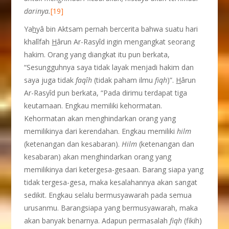
darinya.
[19]
Ya
h
yâ bin Aktsam pernah bercerita bahwa suatu hari
khalîfah
H
ârun Ar-Rasyîd ingin mengangkat seorang
hakim. Orang yang diangkat itu pun berkata,
“Sesungguhnya saya tidak layak menjadi hakim dan
saya juga tidak
faqîh
(tidak paham ilmu
fiqh
)”.
H
ârun
Ar-Rasyîd pun berkata, “Pada dirimu terdapat tiga
keutamaan. Engkau memiliki kehormatan.
Kehormatan akan menghindarkan orang yang
memilikinya dari kerendahan. Engkau memiliki
hilm
(ketenangan dan kesabaran).
Hilm
(ketenangan dan
kesabaran) akan menghindarkan orang yang
memilikinya dari ketergesa-gesaan. Barang siapa yang
tidak tergesa-gesa, maka kesalahannya akan sangat
sedikit. Engkau selalu bermusyawarah pada semua
urusanmu. Barangsiapa yang bermusyawarah, maka
akan banyak benarnya. Adapun permasalah
fiqh
(fikih)