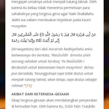
mengajari umatnya untuk menjadi tukang laknat. Oleh
karena itu beliau tidak menerima permintaan para
sahabatnya yang tergesa-gesa agar Nabi Shallallahu
‘alaihi wa sallam mendoakan kejelekan pada kaum
musyrikin.
عَنْ أَبِي هُرَيْرَةَ قَالَ قِيلَ يَا رَسُولَ اللَّهِ ادْعُ عَلَى الْمُشْرِكِينَ قَالَ
إِنِّي لَمْ أُبْعَثْ لَعَّانًا وَإِنَّمَا بُعِثْتُ رَحْمَةً
(Diriwayatkan) dari Abû Hurairah Radhiyallahu anhu
bahwasanya dia berkata, “Rasûlullâh diminta (oleh
seorang sahabat untuk berdoa), ‘Ya Rasûlullâh !
Berdoalah untuk kebinasaan kaum musyrikin!’. Beliau
pun bersabda, ‘Sesungguhnya saya tidak diutus untuk
menjadi tukang laknat, akan tetapi, saya diutus sebagai
rahmat.’
”
[15]
AKIBAT DARI KETERGESA-GESAAN
Sikap tergesa-gesaan akan mendatangkan penyesalan
di kemudian hari. Oleh karena itu, Dzûn Nûn Tsaubân