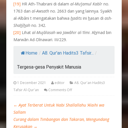
[19]
HR Ath-Thabrani di dalam
al-Mu’jamul Kab
î
r
no.
1763 dan
al-Awsath
no. 2663 dan yang lainnya. Syaikh
al-Albâni t mengatakan bahwa
h
adits
ini
h
asan di
ash-
Sha
h
î
h
ah
no. 342.
[20]
Lihat
al-Mujâlasah wa Jawâhir al-‘Ilmi
. A
h
mad bin
Marwân Ad-Dînawari. III/229.
Home
/
A8. Qur'an Hadits3 Tafsir...
/
Tergesa-gesa Penyakit Manusia
1 December 2021
editor
A8. Qur'an Hadits3
Tafsir Al-Qur'an
Comments Off
←
Ayat Terberat Untuk Nabi Shallallahu ‘Alaihi wa
Sallam
Curang dalam Timbangan dan Takaran, Mengundang
Kerusakan
→