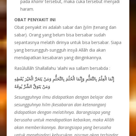
pada
khamr
tersebut, maka cuka tersebut menjadi
haram.
OBAT PENYAKIT INI
Obat penyakit ini adalah sabar dan
h
ilm
(tenang dan
sabar). Orang yang belum bisa bersabar sudah
sepantasnya melatih dirinya untuk bisa bersabar. Siapa
yang bersungguh-sungguh insyâ Allâh dia akan
mendapatkan kesabaran yang diinginkannya.
Rasûlullâh Shallallahu ‘alaihi wa sallam bersabda :
إِنَّمَا الْعِلْمُ بِالتَّعَلُّمِ وَإِنَّمَا الْحُلُمَ بِالتَّحَلُّمِ وَمَنْ يَتَحَرَّ الْخَيْرَ يُعْطِهِ
وَمَنْ يَتَوَقَّ الشَّرَّ يُوقَهُ
Sesungguhnya ilmu didapatkan dengan belajar dan
sesungguhnya hilm (kesabaran dan ketenangan)
didapatkan dengan melatihnya. Barangsiapa yang
berusaha untuk mendapatkan kebaikan, maka Allâh
akan memberikannya. Barangsiapa yang berusaha
untuk menghindari keburukan, niscaya akan terhindar