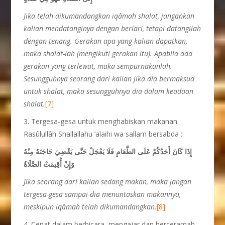
Jika telah dikumandangkan iqâmah shalat, jangankan
kalian mendatanginya dengan berlari, tetapi datangilah
dengan tenang. Gerakan apa yang kalian dapatkan,
maka shalat-lah (mengikuti gerakan itu). Apabila ada
gerakan yang terlewat, maka sempurnakanlah.
Sesungguhnya seorang dari kalian jika dia bermaksud
untuk shalat, maka sesungguhnya dia dalam keadaan
shalat.
[7]
3. Tergesa-gesa untuk menghabiskan makanan
Rasûlullâh Shallallahu ‘alaihi wa sallam bersabda :
إِذَا كَانَ أَحَدُكُمْ عَلَى الطَّعَامِ فَلَا يَعْجَلْ حَتَّى يَقْضِيَ حَاجَتَهُ مِنْهُ
وَإِنْ أُقِيمَتْ الصَّلَاةُ
Jika seorang dari kalian sedang makan, maka jangan
tergesa-gesa sampai dia menuntaskan makannya,
meskipun iqâmah telah dikumandangkan.
[8]
4. Cepat dalam berbicara, mengajar dan berceramah