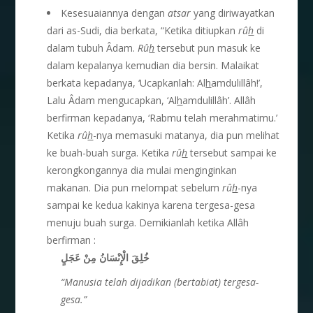
Kesesuaiannya dengan
atsar
yang diriwayatkan
dari as-Sudi, dia berkata, “Ketika ditiupkan
r
û
h
di
dalam tubuh Âdam.
Rû
h
tersebut pun masuk ke
dalam kepalanya kemudian dia bersin. Malaikat
berkata kepadanya, ‘Ucapkanlah: Al
h
amdulillâh!’,
Lalu Âdam mengucapkan, ‘Al
h
amdulillâh’. Allâh
berfirman kepadanya, ‘Rabmu telah merahmatimu.’
Ketika
rû
h
-nya memasuki matanya, dia pun melihat
ke buah-buah surga. Ketika
rû
h
tersebut sampai ke
kerongkongannya dia mulai menginginkan
makanan. Dia pun melompat sebelum
rû
h
-nya
sampai ke kedua kakinya karena tergesa-gesa
menuju buah surga. Demikianlah ketika Allâh
berfirman :
خُلِقَ الْإِنْسَانُ مِنْ عَجَلٍ
“Manusia telah dijadikan (bertabiat) tergesa-
gesa.”