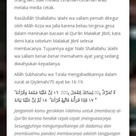
melalui media cetak.
Rasûlullâh Shallallahu ‘alaihi wa sallam pernah ditegur
oleh Allâh Azza wa Jalla karena beliau tergesa-gesa
dalam menirukan bacaan al-Qur’ân Malaikat Jibril, kata
demi kata sebelum Malaikat Jibril selesai
membacanya. Tujuannya agar Nabi Shallallahu ‘alaihi
wa sallam benar-benar memahami ayat yang sedang
diwahyukan kepadanya.
Allâh Subhanahu wa Ta’ala mengabadikannya dalam
surat al-Qiyâmah/75 ayat ke-16-19:
لَا تُحَرِّكْ بِهٖ لِسَانَكَ لِتَعْجَلَ بِهٖۗ ١٦ اِنَّ عَلَيْنَا جَمْعَهٗ وَقُرْاٰنَهٗ ۚ
ثُمَّ اِنَّ عَلَيْنَا بَيَانَهٗ ۗ
١٧ فَاِذَا قَرَأْنٰهُ فَاتَّبِعْ قُرْاٰنَهٗ ۚ ١٨
Janganlah kamu gerakkan lidahmu untuk (membaca) al-
Qur’
â
n karena hendak cepat-cepat (menguasai)nya.
Sesungguhnya mengumpulkannya (di dadamu) dan
(membuatmu pandai) membacanya adalah tanggungan