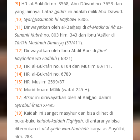
[9]
HR. al-Bukhâri no. 3568, Abu Dâwud no. 3653 dan
yang lainnya. Lafaz
h
adits
ini adalah milik Abû Dâwud.
[10]
Syar
h
ussunnah lil-Baghawi
I/306.
[11]
Diriwayatkan oleh al-Bai
h
aqi di
al-Madkhal ilâ as-
Sunanil Kubrâ
no. 803 hlm. 343 dan Ibnu ‘Asâkir di
T
â
r
î
kh Madinah Dimasyq
(37/411).
[12]
Diriwayatkan oleh Ibnu Abdil-Barr di
Jâmi’
Bayânilmi wa Fadhlih
(II/321)
[13]
HR. al-Bukhâri no. 6104 dan Muslim 60/111.
[14]
HR. al-Bukhâri no. 6780
[15]
HR. Muslim 2599/87
[16]
Murid Imam Mâlik (wafat 245 H).
[17]
Atsar
ini diriwayatkan oleh al-Bai
h
aqi dalam
Syu’abul-Îman
X/495.
[18]
Kaidah ini sangat masyhur dan bisa dilihat di
buku-buku
kaidah-kaidah Fiqhiyah
, di antaranya bisa
ditemukan di
al-Asybâh wan-Nadzhâir
karya as-Suyûthi,
hlm. 283.