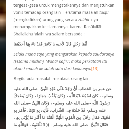
tergesa-gesa untuk mengatakannya dan menjatuhkan
vonis terhadap orang lain. Terutama masalah
takfîr
(mengkafirkan) orang yang secara
zhâhir
-nya
menampakkan keislamannya, karena Rasûlullâh
Shallallahu ‘alaihi wa sallam bersabda :
أَيُّمَا رَجُلٍ قَالَ لِأَخِيهِ يَا كَافِرُ فَقَدْ بَاءَ بِهَا أَحَدُهُمَا
Lelaki mana saja yang mengatakan kepada saudaranya
(sesama muslim), ‘Wahai kafir!’, maka perkataan itu
akan kembali ke salah satu dari keduanya.
[13]
Begitu pula masalah melaknat orang lain.
عن عمر بن الخطاب
أَنَّ رَجُلا عَلَى عَهْدِ النَّبِىِّ -صلى الله عليه
وسلم- ، كَانَ اسْمُهُ عَبْدَاللَّهِ ، وَكَانَ يُلَقَّبُ حِمَارًا ، وَكَانَ يُضْحِكُ
رَسُولَ اللَّهِ -صلى الله عليه وسلم- ، وَكَانَ النَّبِىُّ -صلى الله
عليه وسلم- قَدْ جَلَدَهُ فِى الشَّرَابِ، فَأُتِىَ بِهِ يَوْمًا، فَأَمَرَ بِهِ
فَجُلِدَ، فَقَالَ رَجُلٌ مِنَ الْقَوْمِ: اللَّهُمَّ الْعَنْهُ مَا أَكْثَرَ مَا يُؤْتَى بِهِ ،
فَقَالَ النَّبِىُّ -صلى الله عليه وسلم-: (( لا تَلْعَنُوهُ ، فَوَاللَّهِ مَا