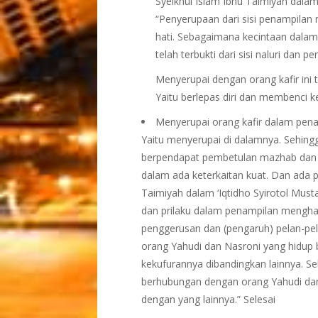
Syeikhul Islam Ibnu Taimiyah dalam
“Penyerupaan dari sisi penampilan m
hati. Sebagaimana kecintaan dalam
telah terbukti dari sisi naluri dan 
Menyerupai dengan orang kafir in
Yaitu berlepas diri dan membenci k
Menyerupai orang kafir dalam pen
Yaitu menyerupai di dalamnya. Sehing
berpendapat pembetulan mazhab dan p
dalam ada keterkaitan kuat. Dan ada p
Taimiyah dalam ‘Iqtidho Syirotol Must
dan prilaku dalam penampilan mengha
penggerusan dan (pengaruh) pelan-pel
orang Yahudi dan Nasroni yang hidup 
kekufurannya dibandingkan lainnya. 
berhubungan dengan orang Yahudi dan
dengan yang lainnya.” Selesai