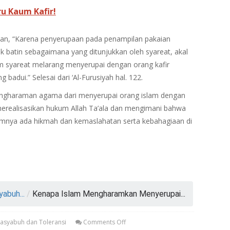
u Kaum Kafir!
kan, “Karena penyerupaan pada penampilan pakaian
batin sebagaimana yang ditunjukkan oleh syareat, akal
lam syareat melarang menyerupai dengan orang kafir
badui.” Selesai dari ‘Al-Furusiyah hal. 122.
engharaman agama dari menyerupai orang islam dengan
merealisasikan hukum Allah Ta’ala dan mengimani bahwa
alamnya ada hikmah dan kemaslahatan serta kebahagiaan di
yabuh...
/
Kenapa Islam Mengharamkan Menyerupai...
 Tasyabuh dan Toleransi
Comments Off