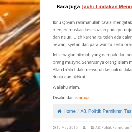
Baca Juga
Jauhi Tindakan Menir
Ibnu Qoyim rahimahullah ta’ala mengata
menjerumuskan kesesuaian pada petunjuk 
dan naluri. Oleh karena itu telah ada da
hewan, syetan dan para wanita serta orang 
Ini sebagian hikmah yang nampak dari p
orang musyrik. Seharusnya orang Islam 
Allah ta’ala tidak menyuruh kecuali di d
dunia dan akhirat.
Wallahu a’lam.
Disalin dari
islamqa
Home
/
A8. Politik Pemikiran Tas
15 May 2016
A8. Politik Pemikiran