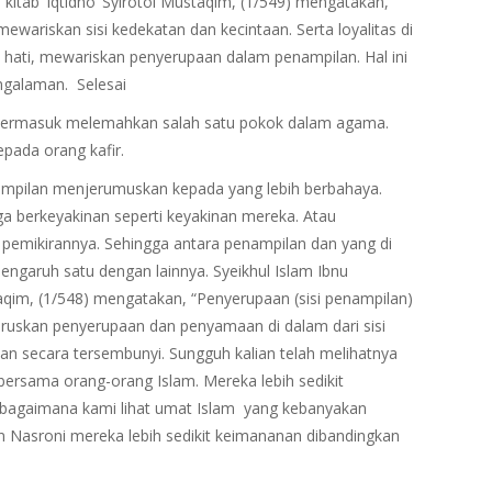
 kitab ‘Iqtidho’ Syirotol Mustaqim, (1/549) mengatakan,
ewariskan sisi kedekatan dan kecintaan. Serta loyalitas di
 hati, mewariskan penyerupaan dalam penampilan. Hal ini
pengalaman. Selesai
i termasuk melemahkan salah satu pokok dalam agama.
epada orang kafir.
ampilan menjerumuskan kepada yang lebih berbahaya.
ga berkeyakinan seperti keyakinan mereka. Atau
emikirannya. Sehingga antara penampilan dan yang di
engaruh satu dengan lainnya. Syeikhul Islam Ibnu
aqim, (1/548) mengatakan, “Penyerupaan (sisi penampilan)
ruskan penyerupaan dan penyamaan di dalam dari sisi
an secara tersembunyi. Sungguh kalian telah melihatnya
bersama orang-orang Islam. Mereka lebih sedikit
Sebagaimana kami lihat umat Islam yang kebanyakan
 Nasroni mereka lebih sedikit keimananan dibandingkan