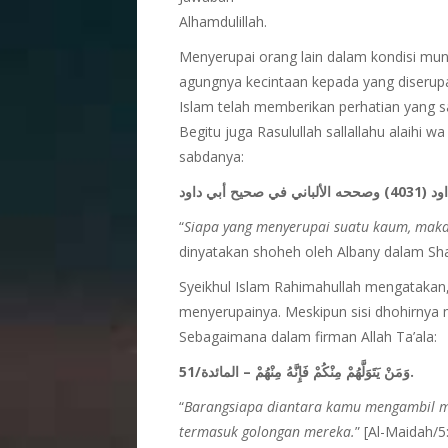
Alhamdulillah.
Menyerupai orang lain dalam kondisi munc
agungnya kecintaan kepada yang diserupa
Islam telah memberikan perhatian yang sa
Begitu juga Rasulullah sallallahu alaihi
sabdanya:
“
Siapa yang menyerupai suatu kaum, maka
dinyatakan shoheh oleh Albany dalam Sh
Syeikhul Islam Rahimahullah mengatakan,
menyerupainya. Meskipun sisi dhohirny
Sebagaimana dalam firman Allah Ta’ala:
وَمَنْ يَتَوَلَّهُمْ مِنْكُمْ فَإِنَّهُ مِنْهُمْ – المائدة/51.
“
Barangsiapa diantara kamu mengambil m
termasuk golongan mereka.
” [Al-Maidah/5