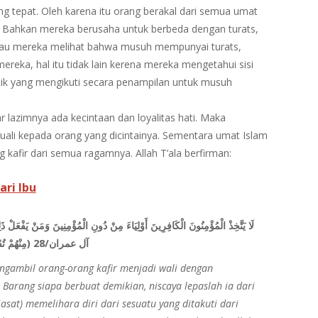
 tepat. Oleh karena itu orang berakal dari semua umat
 Bahkan mereka berusaha untuk berbeda dengan turats,
lau mereka melihat bahwa musuh mempunyai turats,
mereka, hal itu tidak lain kerena mereka mengetahui sisi
itik yang mengikuti secara penampilan untuk musuh
 lazimnya ada kecintaan dan loyalitas hati. Maka
uali kepada orang yang dicintainya. Sementara umat Islam
g kafir dari semua ragamnya. Allah T’ala berfirman:
ri Ibu
مِنْهُمْ تُقَاةً وَيُحَذِّرُكُمْ اللَّهُ نَفْسَهُ وَإِلَى اللَّهِ الْمَصِيرُ) آل عمران/28
gambil orang-orang kafir menjadi wali dengan
arang siapa berbuat demikian, niscaya lepaslah ia dari
iasat) memelihara diri dari sesuatu yang ditakuti dari