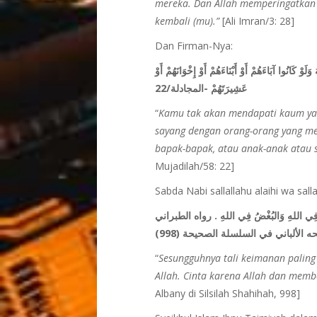
mereka. Dan Allah memperingatkan k
kembali (mu).”
[Ali Imran/3: 28]
Dan Firman-Nya:
َلَوْ كَانُوا آبَاءَهُمْ أَوْ أَبْنَاءَهُمْ أَوْ إِخْوَانَهُمْ أَوْ
عَشِيرَتَهُمْ -المجادلة/22
“
Kamu tak akan mendapati kaum yang
sayang dengan orang-orang yang men
bapak-bapak, atau anak-anak atau 
Mujadilah/58: 22]
Sabda Nabi sallallahu alaihi wa sall
حُبُّ فِي اللهِ وَالبُغْضُ فِي اللهِ . رواه الطبراني
“
Sesungguhnya tali keimanan paling
Allah. Cinta karena Allah dan memb
Albany di Silsilah Shahihah, 998]