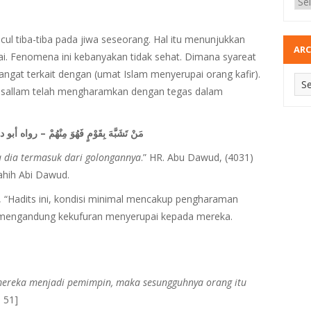
ul tiba-tiba pada jiwa seseorang. Hal itu menunjukkan
ARC
i. Fenomena ini kebanyakan tidak sehat. Dimana syareat
ngat terkait dengan (umat Islam menyerupai orang kafir).
 wa sallam telah mengharamkan dengan tegas dalam
مَنْ تَشَبَّهَ بِقَوْمٍ فَهُوَ مِنْهُمْ – رواه أبو داود (4031) وصححه الألباني في صحيح أبي داود
 dia termasuk dari golongannya
.” HR. Abu Dawud, (4031)
ahih Abi Dawud.
 “Hadits ini, kondisi minimal mencakup pengharaman
a mengandung kekufuran menyerupai kepada mereka.
ereka menjadi pemimpin, maka sesungguhnya orang itu
: 51]