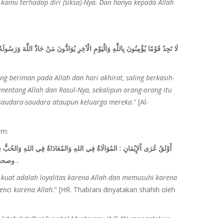
amu terhadap diri (siksa)-Nya. Dan hanya kepada Allah
لَا تَجِدُ قَوْمًا يُؤْمِنُونَ بِاللَّهِ وَالْيَوْمِ الْآخِرِ يُوَادُّونَ مَنْ حَادَّ اللَّهَ وَرَسُولَهُ و
 beriman pada Allah dan hari akhirat, saling berkasih-
entang Allah dan Rasul-Nya, sekalipun orang-orang itu
saudara-saudara ataupun keluarga mereka.
” [Al-
am:
أَوْثَقُ عُرَى اْلإِيْمَانِ : المُوَالَاةُ فِي اللهِ وَالمُعَادَاةُ فِي اللهِ وَال
وصححه الألباني في السلسلة الصحيحة (998) .
 kuat adalah loyalitas karena Allah dan memusuhi karena
enci karena Allah.
” [HR. Thabrani dinyatakan shahih oleh