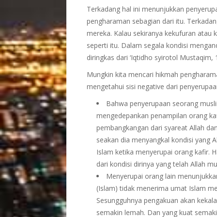
Terkadang hal ini menunjukkan penyerupa
pengharaman sebagian dari itu. Terkadan
mereka. Kalau sekiranya kekufuran atau
seperti itu. Dalam segala kondisi meng
diringkas dari ‘Iqtidho syirotol Mustaqim, 
Mungkin kita mencari hikmah pengharam
mengetahui sisi negative dari penyerupaan
Bahwa penyerupaan seorang muslim
mengedepankan penampilan orang kafir 
pembangkangan dari syareat Allah dan
seakan dia menyangkal kondisi yang Al
Islam ketika menyerupai orang kafir. Ha
dari kondisi dirinya yang telah Allah m
Menyerupai orang lain menunjukkan
(Islam) tidak menerima umat Islam men
Sesungguhnya pengakuan akan kekala
semakin lemah. Dan yang kuat semakin 