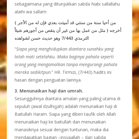
sebagaimana yang ditunjukkan sabda Nabi sallallahu
alaihi wa sallam:
( من أحيا سنة من سنتي قد أميتت بعدي فإن له من الأجر
مثل من عمل بها من غير أن ينقص من أجورهم شيئاً ) أخرجه
الترمذي 7/443 وهو حديث حسن لشواهده
“
Siapa yang menghidupkan diantara sunahku yang
telah mati setelahku. Maka baginya pahala seperti
orang yang mengamalkan tanpa mengurangi pahala
mereka sedikitpun
.” HR. Tirmizi, (7/443) hadits ini
hasan dengan penguatan lainnya.
3. Menunaikan haji dan umrah.
Sesungguhnya diantara amalan yang paling utama di
sepuluh (awal dzulhijjah) adalah menunaikan haji di
Baitullah Haram. Siapa yang diberi taufik oleh Allah
menunaikan haji ke baitullah dan menunaikan
manasiknya sesuai dengan tuntunan, maka dia
mendapatkan bagian –insyaallah – dari sabda