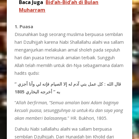
Baca Juga
Bid’ah-Bid’ah di Bulan
Muharram
1. Puasa
Disunahkan bagi seorang muslima berpuasa sembilan
hari Dzulhijjah karena Nabi Shallallahu alaihi wa sallam
menganjurkan melakukan amal sholeh pada sepuluh
hari dan puasa termasuk amalan terbaik. Sungguh
Allah telah memilih untuk diri-Nya sebagaimana dalam
hadits qudsi:
” قال الله : كل عمل بني آدم له إلا الصيام فإنه لي وأنا أجزي
به ” أخرجه البخاري 1805
“
Allah berfirman, “Semua amalan bani Adam baginya
kecuali puasa, sesungguhnya ia untuk-Ku dan saya yang
akan memberi balasannya.
” HR. Bukhori, 1805.
Dahulu Nabi sallallahu alaihi wa sallam berpuasa
sembilan Dzulhijjah. Dari Hunaidah bin Kholid dari