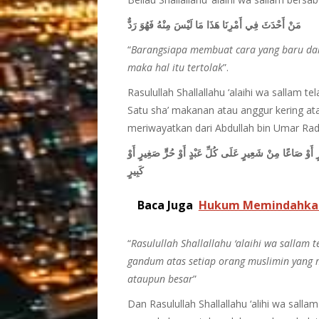
مَنْ أَحْدَثَ فِي أَمْرِنَا هَذَا مَا لَيْسَ مِنْهُ فَهُوَ رَدٌّ
“
Barangsiapa membuat cara yang baru dal
maka hal itu tertolak
”.
Rasulullah Shallallahu ‘alaihi wa sallam te
Satu sha’ makanan atau anggur kering at
meriwayatkan dari Abdullah bin Umar Radhi
َوْ صَاعًا مِنْ شَعِيرٍ عَلَى كُلِّ عَبْدٍ أَوْ حُرٍّ صَغِيرٍ أَوْ
كَبِيرٍ
Baca Juga
Hukum Memindahkan Z
“
Rasulullah Shallallahu ‘alaihi wa sallam 
gandum atas setiap orang muslimin yang 
ataupun besar
”
Dan Rasulullah Shallallahu ‘alihi wa sal