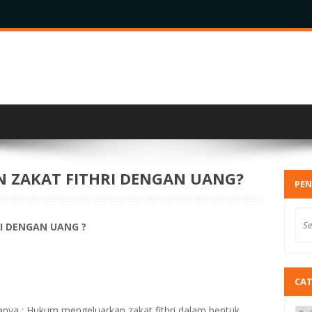
ZAKAT FITHRI DENGAN UANG?
PEN
I DENGAN UANG ?
CA
itanya : Hukum mengeluarkan zakat fithri dalam bentuk