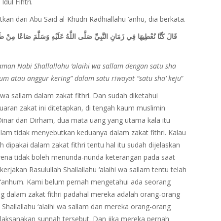
dul Fihtri.
n dari Abu Said al-Khudri Radhiallahu ‘anhu, dia berkata.
قَالَ كُنَّا نُعْطِيهَا فِي زَمَانِ النَّبِيِّ صَلَّى اللَّهُ عَلَيْهِ وَسَلَّمَ صَاعًا مِنْ
aman Nabi Shallallahu ‘alaihi wa sallam dengan satu sha
m atau anggur kering” dalam satu riwayat “satu sha’ keju
”
hi wa sallam dalam zakat fithri. Dan sudah diketahui
aran zakat ini ditetapkan, di tengah kaum muslimin
nar dan Dirham, dua mata uang yang utama kala itu
allam tidak menyebutkan keduanya dalam zakat fithri. Kalau
dipakai dalam zakat fithri tentu hal itu sudah dijelaskan
 karena tidak boleh menunda-nunda keterangan pada saat
kerjakan Rasulullah Shallallahu ‘alaihi wa sallam tentu telah
hu ‘anhum. Kami belum pernah mengetahui ada seorang
 dalam zakat fithri padahal mereka adalah orang-orang
Shallallahu ‘alaihi wa sallam dan mereka orang-orang
laksanakan sunnah tersebut. Dan jika mereka pernah