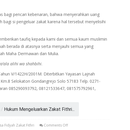
elas bagi pencari kebenaran, bahwa menyerahkan uang
ah bagi si pengeluar zakat karena hal tersebut menyelisihi
mberikan taufiq kepada kami dan semua kaum muslimin
ah berada di atasnya serta menjauhi semua yang
Allah Maha Dermawan dan Mulia.
’ala alihi wa shahbihi
.
9/Tahun V/1422H/2001M. Diterbitkan Yayasan Lajnah
di Km.8 Selokaton Gondangrejo Solo 57183 Telp. 0271-
aran 085290093792, 08121533647, 081575792961,
/
Hukum Mengeluarkan Zakat Fithri...
sa Fidyah Zakat Fithri
Comments Off