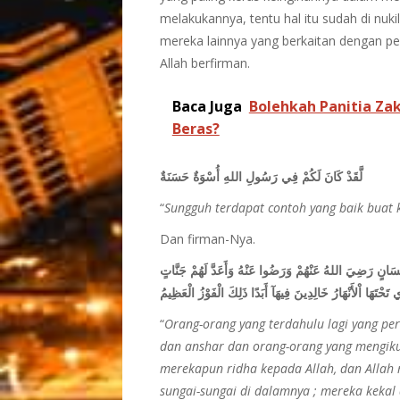
melakukannya, tentu hal itu sudah di nu
mereka lainnya yang berkaitan dengan perk
Allah berfirman.
Baca Juga
Bolehkah Panitia Zak
Beras?
لَّقَدْ كَانَ لَكُمْ فِي رَسُولِ اللهِ أُسْوَةٌ حَسَنَةٌ
“
Sungguh terdapat contoh yang baik buat k
Dan firman-Nya.
ِحْسَانٍ رَضِيَ اللهُ عَنْهُمْ وَرَضُوا عَنْهُ وَأَعَدَّ لَهُمْ جَنَّاتٍ
 تَحْتَهَا اْلأَنْهَارُ خَالِدِينَ فِيهَآ أَبَدًا ذَلِكَ الْفَوْزُ الْعَظِيمُ
“
Orang-orang yang terdahulu lagi yang pe
dan anshar dan orang-orang yang mengiku
merekapun ridha kepada Allah, dan Allah
sungai-sungai di dalamnya ; mereka keka