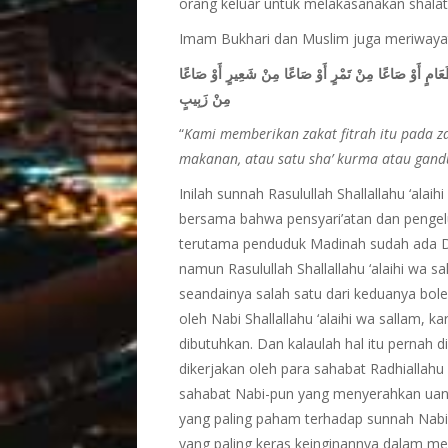
orang keluar untuk melakasanakan shalat I
Imam Bukhari dan Muslim juga meriwayatka
 طَعَامٍ أَوْ صَاعًا مِنْ تَمْرٍ أَوْ صَاعًا مِنْ شَعِيرٍ أَوْ صَاعًا
مِنْ زَبِيبٍ
“
Kami memberikan zakat fitrah itu pada z
makanan, atau satu sha’ kurma atau gandu
Inilah sunnah Rasulullah Shallallahu ‘alai
bersama bahwa pensyari’atan dan pengelu
terutama penduduk Madinah sudah ada Di
namun Rasulullah Shallallahu ‘alaihi wa s
seandainya salah satu dari keduanya boleh 
oleh Nabi Shallallahu ‘alaihi wa sallam,
dibutuhkan. Dan kalaulah hal itu pernah di
dikerjakan oleh para sahabat Radhialla
sahabat Nabi-pun yang menyerahkan uang
yang paling paham terhadap sunnah Nabi 
yang paling keras keinginannya dalam me