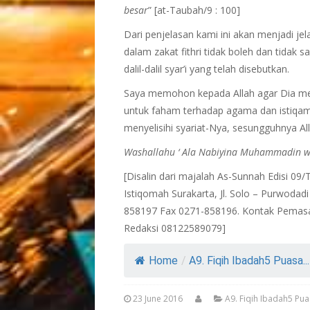
besar
” [at-Taubah/9 : 100]
Dari penjelasan kami ini akan menjadi j
dalam zakat fithri tidak boleh dan tidak s
dalil-dalil syar’i yang telah disebutkan.
Saya memohon kepada Allah agar Dia me
untuk faham terhadap agama dan istiqam
menyelisihi syariat-Nya, sesungguhnya 
Washallahu ‘ Ala Nabiyina Muhammadin wa
[Disalin dari majalah As-Sunnah Edisi 0
Istiqomah Surakarta, Jl. Solo – Purwoda
858197 Fax 0271-858196. Kontak Pemas
Redaksi 08122589079]
Home
/
A9. Fiqih Ibadah5 Puasa...
23 June 2016
A9. Fiqih Ibadah5 Pua