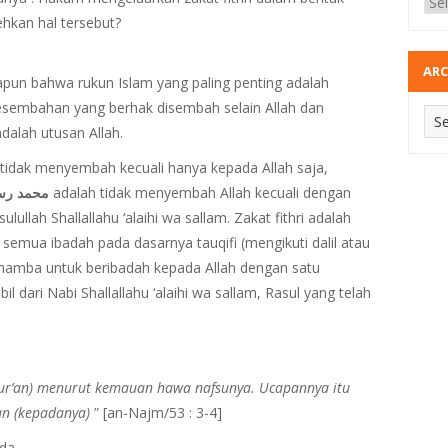
hkan hal tersebut?
ARC
pun bahwa rukun Islam yang paling penting adalah
esembahan yang berhak disembah selain Allah dan
dalah utusan Allah.
tidak menyembah kecuali hanya kepada Allah saja,
محمد رسو
adalah tidak menyembah Allah kecuali dengan
ulullah Shallallahu ‘alaihi wa sallam. Zakat fithri adalah
emua ibadah pada dasarnya tauqifi (mengikuti dalil atau
g hamba untuk beribadah kepada Allah dengan satu
 dari Nabi Shallallahu ‘alaihi wa sallam, Rasul yang telah
Qur’an) menurut kemauan hawa nafsunya. Ucapannya itu
an (kepadanya)
” [an-Najm/53 : 3-4]
da.