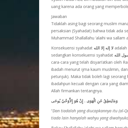
uang karena ada orang yang memperbole
Jawaban
Tidaklah asing bagi seorang muslim mana
persaksian (Syahadat) bahwa tidak ada s
Muhammad Shallallahu ‘alaihi wa sallam a
Konsekuensi syahadat
لا إله إلا الله
adalah 
sedangkan konsekuensi syahadat
ل الله
cara-cara yang telah disyari’atkan oleh Ras
ibadah menurut ijma kaum muslimin, dan s
petunjuk). Maka tidak boleh lagi seoran
ibadahpun kecuali dengan cara yang diambil
Allah firmankan tentangnya.
وَمَايَنطِقُ عَنِ الْهَوَى . إِنْ هُوَ إِلاَّوَحْيٌ يُوحَى
“
Dan tiadalah yang diucapkannya itu (al-
tiada lain hanyalah wahyu yang diwahyuk
Beliau Shallallahu ‘alaihi wa sallam bersab