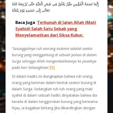
إِنَّمَا نَسَمَةُ الْمُؤْمِنِ طَيْرٌ يَعْلَقُ فِي شَجَرِ الْجَنَّةِ حَتَّى يُرْجِعَهُ اللهُ
تَعَالَى إِلَى جَسَدِهِ يَوْمَ يَبْعَثُهُ.
Baca Juga
Terbunuh di Jalan Allah (Mati
Syahid) Salah Satu Sebab yang
Menyelamatkan dari Siksa Kubur.
“
Sesungguhnya ruh seorang mukmin adalah seekor
burung yang menggantung di sebuah pohon di dalam
Surga sehingga Allah mengembalikannya ke jasadnya
pada hari Kebangkitan
.”
[3]
Di dalam hadits ini diungkapkan bahwa ruh orang-
orang yang beriman dalam bentuk seekor burung di
dalam Surga. Sedangkan ruh-ruh orang yang mati
syahid di dalam sebuah hadits dinyatakan bahwa dia
berada di dalam tenggorokan burung yang berwarna
hijau, ia bagaikan bintang jika dibandingkan dengan