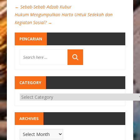
←
Sebab-Sebab Adzab Kubur
Hukum Mengumpulkan Harta Untuk Sedekah dan
Kegiatan Sosial?
→
PENCARIAN
CATEGORY
ARCHIVES