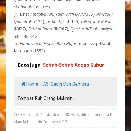
Shahiihah
(no. 995).
[4]
Lihat
Fataawa Ibni Taimiyyah
(XXIV/365),
Ahwaalul
Qubuur
(95:126),
ar-Ruuh
, hal. 100,
Tafsiir Ibni Katsir
(I/427),
Fat-hul
Baari
(III/287),
Syarh ath-Thahaawiyah
,
hal. 445-446.
[5]
Fataawaa al-Hafizh Ibnu Hajar
, manuskrip Darul
Kutub (no. 1559).
Baca Juga
Sebab-Sebab Adzab Kubur
Home
/
A6. Sedih Dan Gembira...
/
Tempat Ruh Orang Mukmin,...
30 March 2022
editor
A6. Sedih Dan Gembira Di
Alam Kubur
Comments Off