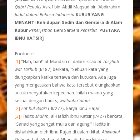
Qabri Penulis
Asraf bin ‘Abdil Maqsud bin ‘Abdirrahim
Judul dalam Bahasa Indonesia
KUBUR YANG
MENANTI Kehidupan Sedih dan Gembira di Alam
Kubur
Penerjemah
Beni Sarbeni
Penerbit
PUSTAKA
IBNU KATSIR]
______
Footnote
[1]
“Hah, hah!” al-Mundziri di dalam kitab
at-Targhiib
wat Tarhiib
(I/187) berkata, “Sebuah kata yang
diungkapkan ketika tertawa dan kutukan. Ada juga
yang mengatakan bahwa kata tersebut diungkapkan
untuk menyatakan kepedihan. Inilah makna yang
sesuai dengan hadits,
wallaahu ‘alam
.
[2]
Fat-hul Baari
(III/277), karya Ibnu Hajar.
[3]
Hadits
shahih
, al-Hafizh Ibnu Katsir (I/427) berkata,
“Sanad yang sangat mulia dan agung.” Hadits ini
dishahihkan oleh Ibnu Rajab di dalam kitab
Ahwaalul
Qubuur
, hal. 95 dan al-Albani di dalam kitab
as-