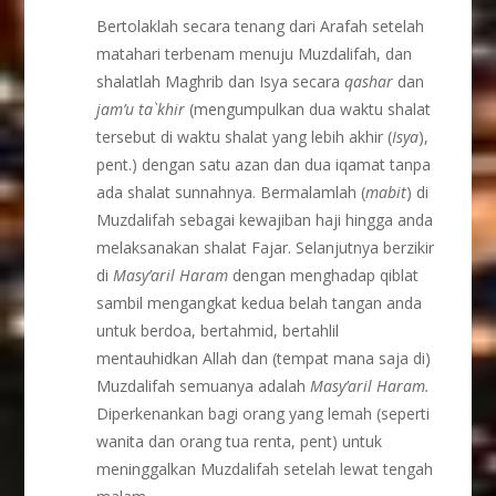
Bertolaklah secara tenang dari Arafah setelah
matahari terbenam menuju Muzdalifah, dan
shalatlah Maghrib dan Isya secara
qashar
dan
jam’u ta`khir
(mengumpulkan dua waktu shalat
tersebut di waktu shalat yang lebih akhir (
Isya
),
pent.) dengan satu azan dan dua iqamat tanpa
ada shalat sunnahnya. Bermalamlah (
mabit
) di
Muzdalifah sebagai kewajiban haji hingga anda
melaksanakan shalat Fajar. Selanjutnya berzikir
di
Masy’aril Haram
dengan menghadap qiblat
sambil mengangkat kedua belah tangan anda
untuk berdoa, bertahmid, bertahlil
mentauhidkan Allah dan (tempat mana saja di)
Muzdalifah semuanya adalah
Masy’aril Haram.
Diperkenankan bagi orang yang lemah (seperti
wanita dan orang tua renta, pent) untuk
meninggalkan Muzdalifah setelah lewat tengah