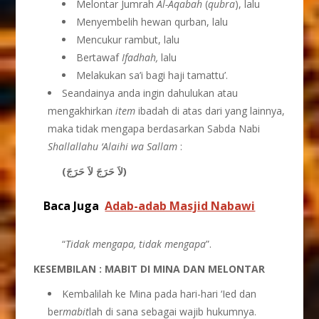
Melontar Jumrah
Al-Aqabah
(
qubra
), lalu
Menyembelih hewan qurban, lalu
Mencukur rambut, lalu
Bertawaf
Ifadhah,
lalu
Melakukan sa’i bagi haji tamattu’.
Seandainya anda ingin dahulukan atau
mengakhirkan
item
ibadah di atas dari yang lainnya,
maka tidak mengapa berdasarkan Sabda Nabi
Shallallahu ‘Alaihi wa Sallam
:
(لاَ حَرَجَ لاَ حَرَجَ)
Baca Juga
Adab-adab Masjid Nabawi
“
Tidak mengapa, tidak mengapa
”.
KESEMBILAN : MABIT DI MINA DAN MELONTAR
Kembalilah ke Mina pada hari-hari ‘Ied dan
ber
mabit
lah di sana sebagai wajib hukumnya.