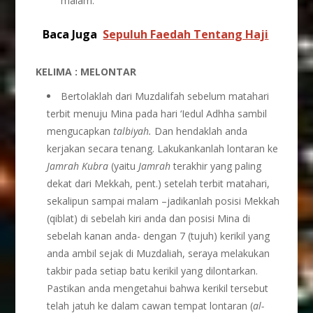
malam.
Baca Juga
Sepuluh Faedah Tentang Haji
KELIMA : MELONTAR
Bertolaklah dari Muzdalifah sebelum matahari
terbit menuju Mina pada hari ‘Iedul Adhha sambil
mengucapkan
talbiyah.
Dan hendaklah anda
kerjakan secara tenang. Lakukankanlah lontaran ke
Jamrah Kubra
(yaitu
Jamrah
terakhir yang paling
dekat dari Mekkah, pent.) setelah terbit matahari,
sekalipun sampai malam –jadikanlah posisi Mekkah
(qiblat) di sebelah kiri anda dan posisi Mina di
sebelah kanan anda- dengan 7 (tujuh) kerikil yang
anda ambil sejak di Muzdaliah, seraya melakukan
takbir pada setiap batu kerikil yang dilontarkan.
Pastikan anda mengetahui bahwa kerikil tersebut
telah jatuh ke dalam cawan tempat lontaran (
al-