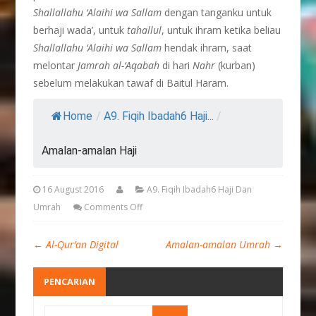
Shallallahu ‘Alaihi wa Sallam
dengan tanganku untuk
berhaji wada’, untuk
tahallul
, untuk ihram ketika beliau
Shallallahu ‘Alaihi wa Sallam
hendak ihram, saat
melontar
Jamrah al-‘Aqabah
di hari
Nahr
(kurban)
sebelum melakukan tawaf di Baitul Haram.
Home
/
A9. Fiqih Ibadah6 Haji...
/
Amalan-amalan Haji
16 August 2016
A9. Fiqih Ibadah6 Haji Dan
Umrah
Comments Off
←
Al-Qur’an Digital
Amalan-amalan Umrah
→
PENCARIAN