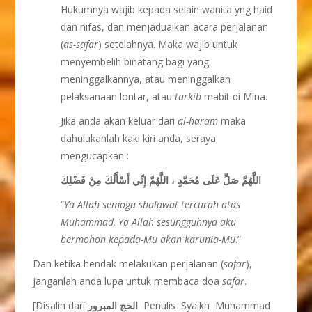
Hukumnya wajib kepada selain wanita yng haid
dan nifas, dan menjadualkan acara perjalanan
(
as-safar
) setelahnya. Maka wajib untuk
menyembelih binatang bagi yang
meninggalkannya, atau meninggalkan
pelaksanaan lontar, atau
tarkib
mabit di Mina.
Jika anda akan keluar dari
al-haram
maka
dahulukanlah kaki kiri anda, seraya
mengucapkan :
اللَّهُمَّ صَلِّ عَلَى مُحَمَّدٍ ، اللَّهُمَّ إِنِّي أَسْأَلُكَ مِنْ فَضْلِكَ
“
Ya Allah semoga shalawat tercurah atas
Muhammad, Ya Allah sesungguhnya aku
bermohon kepada-Mu akan karunia-Mu
.”
Dan ketika hendak melakukan perjalanan (
safar
),
janganlah anda lupa untuk membaca doa
safar
.
[Disalin dari
الحج المبرور
Penulis Syaikh Muhammad