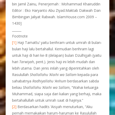
bin Jamil Zainu, Penerjemah : Mohammad Khairuddin
Editor : Eko Haryanto Abu Ziyad.Maktab Dakwah Dan
Bimbingan Jaliyat Rabwah. IslamHouse.com 2009 –
1430]
______
Footnote
[1]
Haji Tamattu’ yaitu berihram untuk umrah di bulan-
bulan haji lalu bertahallul. Kemudian berihram lagi
untuk haji di hari ke-8 (delapan) bulan Dzulhijjah (yaitu
hari
Tarwiyah
, pent.). Jenis haji ini lebih mudah dan
lebih utama. Dan jenis inilah yang diperintahkan oleh
Rasulullah
Shallallahu ‘Alaihi wa Sallam
kepada para
sahabatnya
Radhiyallahu ‘Anhum
berdasarkan sabda
beliau
Shallallahu ‘Alaihi wa Sallam
, “Wahai keluarga
Muhammad, siapa saja dari kalian yang berhaji, maka
bertahallullah untuk umrah saat di hajinya.”
[2]
Berdasarkan hadits ‘Aisyah menuturkan, “Aku
pernah memakaikan harum-haruman ke Rasulullah