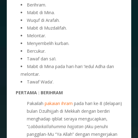
Berihram.
Mabit di Mina.
Wuquf di Arafah.
Mabit di Muzdalifah.
Melontar.
Menyembelih kurban.
Bercukur.
Tawaf dan sa’i.
Mabit di Mina pada hari-hari ‘Iedul Adha dan
melontar.
Tawaf Wada’.
PERTAMA : BERIHRAM
Pakailah
pakaian ihram
pada hari ke-8 (delapan)
bulan Dzulhijjah di Mekkah dengan berdiri
menghadap qiblat seraya mengucapkan,
“
Labbaikallahumma hajjatan
(Aku penuhi
panggilan-Mu “Ya Allah” dengan mengerjakan