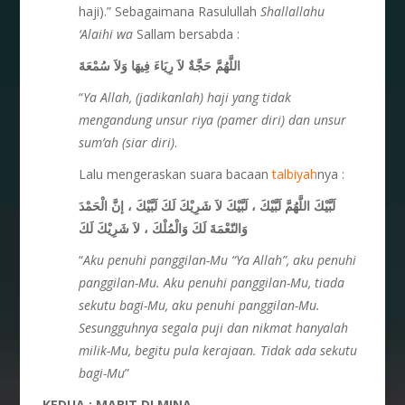
haji).” Sebagaimana Rasulullah
Shallallahu
‘Alaihi wa
Sallam bersabda :
اللَّهُمَّ حَجَّةٌ لاَ رِيَاءَ فِيهَا وَلاَ سُمْعَةَ
“
Ya Allah, (jadikanlah) haji yang tidak
mengandung unsur riya (pamer diri) dan unsur
sum’ah (siar diri)
.
Lalu mengeraskan suara bacaan
talbiyah
nya :
لَبَّيْكَ اللَّهُمَّ لَبَّيْكَ ، لَبَّيْكَ لاَ شَرِيْكَ لَكَ لَبَّيْكَ ، إنَّ الْحَمْدَ
وَالنّعْمَةَ لَكَ وَالْمُلْكَ ، لاَ شَرِيْكَ لَكَ
“
Aku penuhi panggilan-Mu “Ya Allah”, aku penuhi
panggilan-Mu. Aku penuhi panggilan-Mu, tiada
sekutu bagi-Mu, aku penuhi panggilan-Mu.
Sesungguhnya segala puji dan nikmat hanyalah
milik-Mu, begitu pula kerajaan. Tidak ada sekutu
bagi-Mu
”
KEDUA : MABIT DI MINA