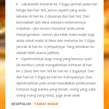
Lakukanlah lontaran ke 3 (tiga) Jamrah pada hari
ketiga dari hari ‘Ied, persis seperti yang anda
lakukan di hari ke-2 (dua)nya dari hari ‘Ied. Dan
bertolaklah dari Mina sebelum terbenamnya
matahari –jika situasi menuntut anda untuk
menyegerakan- namun jika tidak maka wajib bagi
anda untuk mabit di Mina dan melontar ke-3 (tiga)
Jamrah di hari ke-4 (empat)nya. Yang demikian itu
adalah lebih utama (
afdhal
).
Diperbolehkan bagi orang yang beruzur syar’i
(
al-ma’dzur
) untuk mengakhirkan lontaran di hari
ke-2 (dua) dari hari ‘Ied ke hari ke-3 (tiga)nya. Dan
dari hari ke-3 (tiga) ke hari ke-4 (empat)nya. Dan
diperbolehkan pula untuk mewakilkan pelaksanaan
lontaran bagi wanita yang lemah, orang yang sakit,
orang-orang yang renta, juga anak-anak.
KESEPULUH :
TAWAF WADA’