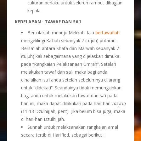
cukuran berlaku untuk seluruh rambut dibagian
kepala.
KEDELAPAN : TAWAF DAN SA’I
Bertolaklah menuju Mekkah, lalu
bertawaflah
mengelilingi Ka’bah sebanyak 7 (tujuh) putaran.
Bersa’ilah antara Shafa dan Marwah sebanyak 7
(tujuh) kali sebagaimana yang dijelaskan dimuka
pada “Rangkaian Pelaksanaan Umrah”. Setelah
melakukan tawaf dan sa’i, maka bagi anda
dihalalkan istri anda setelah sebelumnya dilarang
untuk “didekati”. Seandainya tidak memungkinkan
bagi anda untuk melakukan tawaf dan sa’i pada
hari ini, maka dapat dilakukan pada hari-hari
Tasyriq
(11-13 Dzulhijjah, pent)
.
Jika belum bisa juga, maka
di hari-hari Dzulhijjah.
Sunnah untuk melaksanakan rangkaian amal
secara tertib di Hari ‘Ied, sebagai berikut :