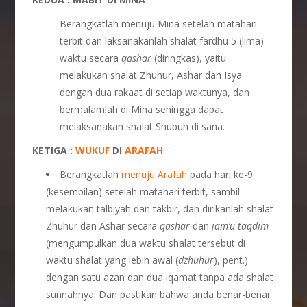
Berangkatlah menuju Mina setelah matahari
terbit dan laksanakanlah shalat fardhu 5 (lima)
waktu secara
qashar
(diringkas), yaitu
melakukan shalat Zhuhur, Ashar dan Isya
dengan dua rakaat di setiap waktunya, dan
bermalamlah di Mina sehingga dapat
melaksanakan shalat Shubuh di sana.
KETIGA :
WUKUF
DI
ARAFAH
Berangkatlah
menuju Arafah
pada hari ke-9
(kesembilan) setelah matahari terbit, sambil
melakukan talbiyah dan takbir, dan dirikanlah shalat
Zhuhur dan Ashar secara
qashar
dan
jam’u taqdim
(mengumpulkan dua waktu shalat tersebut di
waktu shalat yang lebih awal (
dzhuhur
), pent.)
dengan satu azan dan dua iqamat tanpa ada shalat
sunnahnya. Dan pastikan bahwa anda benar-benar