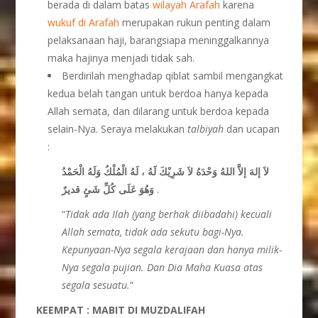
berada di dalam batas
wilayah Arafah
karena
wukuf di Arafah
merupakan rukun penting dalam
pelaksanaan haji, barangsiapa meninggalkannya
maka hajinya menjadi tidak sah.
Berdirilah menghadap qiblat sambil mengangkat
kedua belah tangan untuk berdoa hanya kepada
Allah semata, dan dilarang untuk berdoa kepada
selain-Nya. Seraya melakukan
talbiyah
dan ucapan
:
لاَ إلهَ إلاَّ اللهُ وَحْدَهُ لاَ شَرِيْكَ لََهُ ، لَهُ الْمُلْكُ وَلَهُ الْحَمْدُ
وَهُوَ عَلَى كُلِّ شَئٍ قديرٌ
.
“
Tidak ada Ilah (yang berhak diibadahi) kecuali
Allah semata, tidak ada sekutu bagi-Nya.
Kepunyaan-Nya segala kerajaan dan hanya milik-
Nya segala pujian. Dan Dia Maha Kuasa atas
segala sesuatu.
”
KEEMPAT : MABIT DI MUZDALIFAH