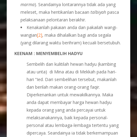
marma
). Seandainya lontarannya tidak ada yang
meleset, maka hentikanlan bacaan
talbiyah
pasca
pelaksanaan pelontaran berakhir.
Kenakanlah pakaian anda dan pakailah wangi-
wangian
[2]
, maka dihalalkan bagi anda segala
(yang dilarang waktu berihram) kecuali bersetubuh.
KEENAM : MENYEMBELIH HADYU
Sembelih dan kulitilah hewan hadyu (kambing
atau unta) di Mina atau di Mekkah pada hari-
hari “Ied. Dari sembelihan tersebut, makanlah
dan berilah makan orang-orang faqir.
Diperkenankan untuk mewakilkannya. Maka
anda dapat membayar harga hewan hadyu
kepada orang yang anda percayai untuk
melaksanakannya, baik kepada personal-
personal atau lembaga-lembaga tertentu yang
dipercaya. Seandainya ia tidak berkemampuan