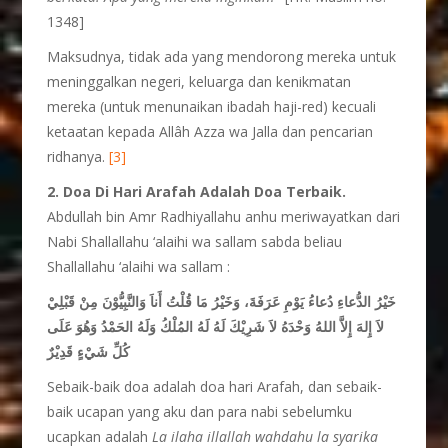
1348]
Maksudnya, tidak ada yang mendorong mereka untuk
meninggalkan negeri, keluarga dan kenikmatan
mereka (untuk menunaikan ibadah haji-red) kecuali
ketaatan kepada Allâh Azza wa Jalla dan pencarian
ridhanya.
[3]
2. Doa Di Hari Arafah Adalah Doa Terbaik.
Abdullah bin Amr Radhiyallahu anhu meriwayatkan dari
Nabi Shallallahu ‘alaihi wa sallam sabda beliau
Shallallahu ‘alaihi wa sallam :
خَيْرُ الدُّعاءِ دُعاءُ يَوْمِ عَرَفَةَ، وَخَيْرُ مَا قُلْتُ أَناَ وَالنَّبِيُّوْنَ مِنْ قَبْلِيْ
لاَ إِلهَ إِلاَّ اللهُ وَحْدَهُ لاَ شَرِيْكَ لَهُ لَهُ المُلْكُ وَلَهُ الحَمْدُ وَهُوَ عَلَى
كُلِّ شَيْءٍ قَدِيْرٌ
Sebaik-baik doa adalah doa hari Arafah, dan sebaik-
baik ucapan yang aku dan para nabi sebelumku
ucapkan adalah
La ilaha illallah wahdahu la syarika