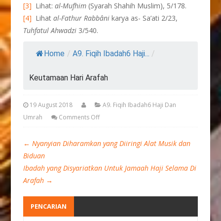
[3]
Lihat:
al-Mufhim
(Syarah Shahih Muslim), 5/178.
[4]
Lihat
al-Fathur Rabbâni
karya as- Sa’ati 2/23,
Tuhfatul Ahwadzi
3/540.
Home
/
A9. Fiqih Ibadah6 Haji...
/
Keutamaan Hari Arafah
19 August 2018
A9. Fiqih Ibadah6 Haji Dan
Umrah
Comments Off
←
Nyanyian Diharamkan yang Diiringi Alat Musik dan
Biduan
Ibadah yang Disyariatkan Untuk Jamaah Haji Selama Di
Arafah
→
PENCARIAN