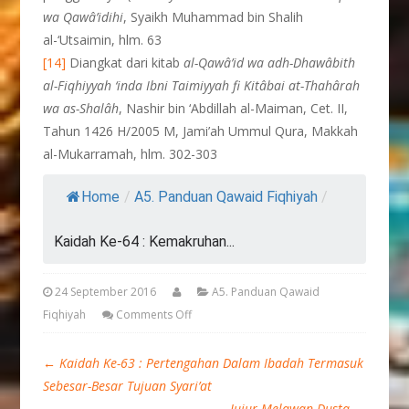
wa Qawâ’idihi
, Syaikh Muhammad bin Shalih
al-‘Utsaimin, hlm. 63
[14]
Diangkat dari kitab
al-Qawâ’id wa adh-Dhawâbith
al-Fiqhiyyah ‘inda Ibni Taimiyyah fi Kitâbai at-Thahârah
wa as-Shalâh
, Nashir bin ‘Abdillah al-Maiman, Cet. II,
Tahun 1426 H/2005 M, Jami’ah Ummul Qura, Makkah
al-Mukarramah, hlm. 302-303
Home
/
A5. Panduan Qawaid Fiqhiyah
/
Kaidah Ke-64 : Kemakruhan...
24 September 2016
A5. Panduan Qawaid
Fiqhiyah
Comments Off
←
Kaidah Ke-63 : Pertengahan Dalam Ibadah Termasuk
Sebesar-Besar Tujuan Syari’at
Jujur Melawan Dusta
→