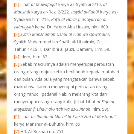
[2]
Lihat
al-Muwafaqat
karya as-Syâthibi 2/10,
al-
Mahshûl
karya ar-Razi 2/222,
Irsyâd al-Fuhûl
karya as-
Syaukani hlm. 216,
Raf’u al-Haraj fi as-Syarî’ah al-
Islâmiyyah
karya Dr. Ya’qub Aba Husain, hlm. 600.
[3]
Syarh Manzhûmah Ushûl al-Fiqh wa Qawâ’idihi
,
Syaikh Muhammad bin Shalih al-‘Utsaimin, Cet. I,
Tahun 1426 H, Dar Ibni al-Jauzi, Damam, Hlm. 59.
[4]
Idem, Hlm. 62.
[5]
Sebab makruhnya adalah menyerupai perbuatan
orang-orang majusi ketika beribadah kepada matahari
dan bulan. Ada pula yang mengatakan bahwa sebab
makruhnya karena menyerupai perbuatan orang-
orang Yahudi, padahal Nabi n melarang kita dari
menyerupai orang-orang kafir. (Lihat Lihat
al-Fiqh al-
Muyassar fi Dhau’ al-Kitab wa as-Sunnah
, hlm. 59).
[6]
Lihat
ar-Raudh al-Murbi’ bi Syarh Zad al-Mustaqni’
karya Manshur al-Buhuthi, hlm. 55
[7]
HR. Al-Bukhâri no. 751