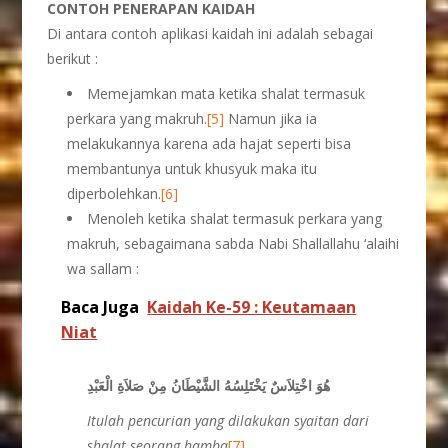
C
ONTOH PENERAPAN KAIDAH
Di antara contoh aplikasi kaidah ini adalah sebagai
berikut :
Memejamkan mata ketika shalat termasuk
perkara yang makruh.
[5]
Namun jika ia
melakukannya karena ada hajat seperti bisa
membantunya untuk khusyuk maka itu
diperbolehkan.
[6]
Menoleh ketika shalat termasuk perkara yang
makruh, sebagaimana sabda Nabi Shallallahu ‘alaihi
wa sallam :
Baca Juga
Kaidah Ke-59 : Keutamaan
Niat
هُوَ اخْتِلاَسٌ يَخْتَلِسُهُ الشَّيْطَانُ مِنْ صَلاَةِ الْعَبْدِ
Itulah pencurian yang dilakukan syaitan dari
shalat seorang hamba
[7]