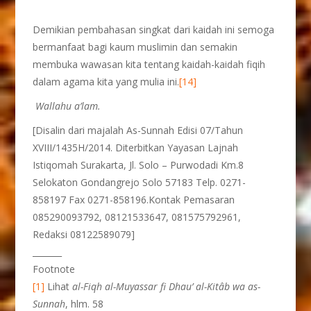
Demikian pembahasan singkat dari kaidah ini semoga
bermanfaat bagi kaum muslimin dan semakin
membuka wawasan kita tentang kaidah-kaidah fiqih
dalam agama kita yang mulia ini.
[14]
Wallahu a’lam.
[Disalin dari majalah As-Sunnah Edisi 07/Tahun
XVIII/1435H/2014. Diterbitkan Yayasan Lajnah
Istiqomah Surakarta, Jl. Solo – Purwodadi Km.8
Selokaton Gondangrejo Solo 57183 Telp. 0271-
858197 Fax 0271-858196.Kontak Pemasaran
085290093792, 08121533647, 081575792961,
Redaksi 08122589079]
_______
Footnote
[1]
Lihat
al-Fiqh al-Muyassar fi Dhau’ al-Kitâb wa as-
Sunnah
, hlm. 58