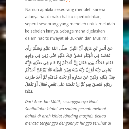
Namun apabila seseorang menoleh karena
adanya hajat maka hal itu diperbolehkan,
seperti seseorang yang menoleh untuk meludah
ke sebelah kirinya. Sebagaimana dijelaskan
dalam hadits riwayat al-Bukhâri dan Muslim :
عَنْ أَنَسِ بْنِ مَالِكٍ أَنَّ النَّبِيَّ
صَلَّى اللهُ عَلَيْهِ وَسَلَّمَ
رَأَى
نُخَامَةً فِي الْقِبْلَةِ فَشَقَّ ذَلِكَ عَلَيْهِ حَتَّى رُئِيَ فِي وَجْهِهِ
فَقَامَ فَحَكَّهُ بِيَدِهِ فَقَالَ إِنَّ أَحَدَكُمْ إِذَا قَامَ فِي صَلَاتِهِ فَإِنَّهُ
يُنَاجِي رَبَّهُ أَوْ إِنَّ رَبَّهُ بَيْنَهُ وَبَيْنَ الْقِبْلَةِ فَلَا يَبْزُقَنَّ أَحَدُكُمْ
قِبَلَ قِبْلَتِهِ وَلَكِنْ عَنْ يَسَارِهِ أَوْ تَحْتَ قَدَمَيْهِ ثُمَّ أَخَذَ طَرَفَ
رِدَائِهِ فَبَصَقَ فِيهِ ثُمَّ رَدَّ بَعْضَهُ عَلَى بَعْضٍ فَقَالَ أَوْ يَفْعَلُ
هَكَذَا
Dari Anas bin M
â
lik, sesungguhnya Nabi
Shallallahu ‘alaihi wa sallam pernah melihat
dahak di arah kiblat (dinding masjid). Beliau
merasa terganggu dengannya hingga terlihat di