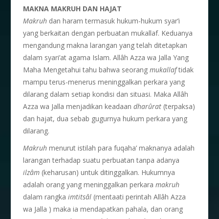
M
AKNA MAKRUH DAN HAJAT
Makruh
dan haram termasuk hukum-hukum syar’i
yang berkaitan dengan perbuatan mukallaf. Keduanya
mengandung makna larangan yang telah ditetapkan
dalam syari’at agama Islam. Allâh Azza wa Jalla Yang
Maha Mengetahui tahu bahwa seorang
mukallaf
tidak
mampu terus-menerus meninggalkan perkara yang
dilarang dalam setiap kondisi dan situasi. Maka Allâh
Azza wa Jalla menjadikan keadaan
dhar
û
rat
(terpaksa)
dan hajat, dua sebab gugurnya hukum perkara yang
dilarang.
Makruh
menurut istilah para fuqaha’ maknanya adalah
larangan terhadap suatu perbuatan tanpa adanya
ilz
â
m
(keharusan) untuk ditinggalkan. Hukumnya
adalah orang yang meninggalkan perkara
makruh
dalam rangka
imtits
â
l
(mentaati perintah Allâh Azza
wa Jalla ) maka ia mendapatkan pahala, dan orang