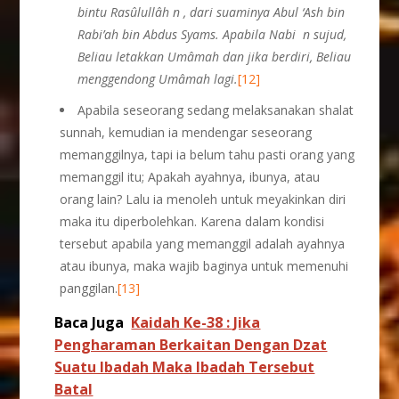
bintu Ras
û
lull
â
h n , dari suaminya Abul ‘Ash bin
Rabi’ah bin Abdus Syams. Apabila Nabi
n
sujud,
Beliau letakkan Um
â
mah dan jika berdiri, Beliau
menggendong Um
â
mah lagi.
[12]
Apabila seseorang sedang melaksanakan shalat
sunnah, kemudian ia mendengar seseorang
memanggilnya, tapi ia belum tahu pasti orang yang
memanggil itu; Apakah ayahnya, ibunya, atau
orang lain? Lalu ia menoleh untuk meyakinkan diri
maka itu diperbolehkan. Karena dalam kondisi
tersebut apabila yang memanggil adalah ayahnya
atau ibunya, maka wajib baginya untuk memenuhi
panggilan.
[13]
Baca Juga
Kaidah Ke-38 : Jika
Pengharaman Berkaitan Dengan Dzat
Suatu Ibadah Maka Ibadah Tersebut
Batal