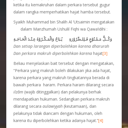
ketika itu kemakruhan dalam perkara tersebut gugur
dalam rangka memperhatikan hajat hamba tersebut.
Syaikh Muhammad bin Shalih Al ‘Utsaimin mengatakan
dalam Manzhumah Ushulil Fiqhi wa Qawa’idihi :
وَكُــلُّ مَـمْـنُوْعٍ فَـلِلـضَّرُوْرَةِ يُـبَاحُ وَالْمَـكْـرُوْهُ عِـنْـدَ الْحَـاجَـةِ
Dan
setiap larangan diperbolehkan karena dharurah
Dan perkara makruh diperbolehkan karena
hajat
[3]
Beliau menjelaskan bait tersebut dengan mengatakan,
“Perkara yang makruh boleh dilakukan jika ada hajat,
karena perkara yang makruh tingkatannya berada di
bawah perkara haram. Perkara haram dilarang secara
ilz
â
m
(wajib ditinggalkan) dan pelakunya berhak
mendapatkan hukuman. Sedangkan perkara makruh
dilarang secara
aulawiyyah
(keutamaan), dan
pelakunya tidak diancam dengan hukuman, oleh
karena itu diperbolehkan ketika adanya hajat.”
[4]