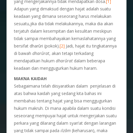
yang mengerjakannya tidak mendapatkan dosa.
[1]
Adapun yang dimaksud dengan hajat adalah suatu
keadaan yang dimana seseorang harus melakukan
sesuatu,jika dia tidak melakukannya, maka dia akan
terjatuh dalam kesempitan dan kesulitan meskipun
tidak sampai membahayakan kemaslahatannya yang
bersifat dharûri (pokok).
[2]
Jadi, hajat itu tingkatannya
di bawah
dhar
û
rat
, akan tetapi terkadang
mendapatkan hukum
dhar
û
rat
dalam beberapa
keadaan dan menggugurkan hukum haram.
M
AKNA KAIDAH
Sebagaimana telah diisyaratkan dalam penjelasan di
atas bahwa kaidah yang sedang kita bahas ini
membahas tentang hajat yang bisa menggugurkan
hukum makruh. Di mana apabila dalam suatu kondisi
seseorang mempuyai hajat untuk mengerjakan suatu
perkara yang dilarang dalam syari’at dengan larangan
yang tidak sampai pada
ilz
â
m
(keharusan), maka