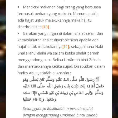
Mencicipi makanan bagi orang yang berpuasa
termasuk perkara yang makruh. Namun apabila
ada hajat untuk melakukannya maka hal itu
diperbolehkan.
[10]
Gerakan yang ringan di dalam shalat selain dari
kemaslahatan shalat diperbolehkan apabila ada
hajat untuk melakukannya
[11]
, sebagaimana Nabi
Shallallahu ‘alaihi wa sallam ketika shalat pernah
menggendong cucu Beliau Umâmah binti Zainab
dan meletakkannya ketika sujud. Disebutkan dalam
hadits Abu Qatâdah al Anshâri :
أَنَّ رَسُولَ اللَّهِ صَلَّى اللهُ عَلَيْهِ وَسَلَّمَ كَانَ يُصَلِّي وَهُوَ
حَامِلٌ أُمَامَةَ بِنْتَ زَيْنَبَ بِنْتِ رَسُولِ اللَّهِ
صَلَّى اللهُ عَلَيْهِ
وَسَلَّمَ وَلِأَبِي العَاصِ بْنِ رَبِيعَةَ بْنِ عَبْدِ شَمْسٍ فَإِذَا سَجَدَ
وَضَعَهَا، وَإِذَا قَامَ حَمَلَهَا
Sesungguhnya Ras
û
lull
â
h n pernah shalat
dengan menggendong Um
â
mah bintu Zainab