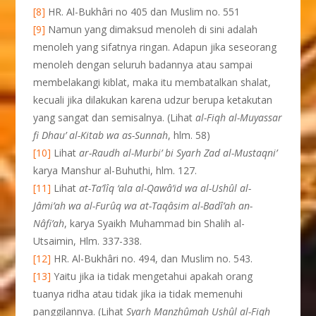
[8]
HR. Al-Bukhâri no 405 dan Muslim no. 551
[9]
Namun yang dimaksud menoleh di sini adalah
menoleh yang sifatnya ringan. Adapun jika seseorang
menoleh dengan seluruh badannya atau sampai
membelakangi kiblat, maka itu membatalkan shalat,
kecuali jika dilakukan karena udzur berupa ketakutan
yang sangat dan semisalnya. (Lihat
al-Fiqh al-Muyassar
fi Dhau’ al-Kitab wa as-Sunnah
, hlm. 58)
[10]
Lihat
ar-Raudh al-Murbi’ bi Syarh Zad al-Mustaqni’
karya Manshur al-Buhuthi, hlm. 127.
[11]
Lihat
at-Ta’lîq ‘ala al-Qawâ’id wa al-Ushûl al-
Jâmi’ah wa al-Furûq wa at-Taqâsim al-Badî’ah an-
Nâfi’ah
, karya Syaikh Muhammad bin Shalih al-
Utsaimin, Hlm. 337-338.
[12]
HR. Al-Bukhâri no. 494, dan Muslim no. 543.
[13]
Yaitu jika ia tidak mengetahui apakah orang
tuanya ridha atau tidak jika ia tidak memenuhi
panggilannya. (Lihat
Syarh Manzhûmah Ushûl al-Fiqh