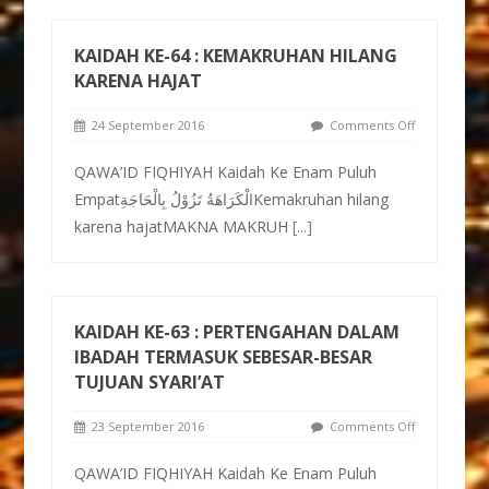
KAIDAH KE-64 : KEMAKRUHAN HILANG
KARENA HAJAT
24 September 2016
Comments Off
QAWA’ID FIQHIYAH Kaidah Ke Enam Puluh
Empatالْكَرَاهَةُ تَزُوْلُ بِالْحَاجَةِKemakruhan hilang
karena hajatMAKNA MAKRUH
[...]
KAIDAH KE-63 : PERTENGAHAN DALAM
IBADAH TERMASUK SEBESAR-BESAR
TUJUAN SYARI’AT
23 September 2016
Comments Off
QAWA’ID FIQHIYAH Kaidah Ke Enam Puluh