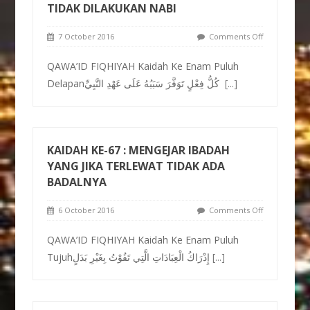
TIDAK DILAKUKAN NABI
7 October 2016
Comments Off
QAWA’ID FIQHIYAH Kaidah Ke Enam Puluh
Delapanكُلُّ فِعْلٍ تَوَفَّرَ سَبَبُهُ عَلَى عَهْدِ النَّبِيِّ
[...]
KAIDAH KE-67 : MENGEJAR IBADAH
YANG JIKA TERLEWAT TIDAK ADA
BADALNYA
6 October 2016
Comments Off
QAWA’ID FIQHIYAH Kaidah Ke Enam Puluh
Tujuhإِدْرَاكُ الْعِبَادَاتِ الَّتِي تَفُوْتُ بِغَيْرِ بَدَلٍ
[...]