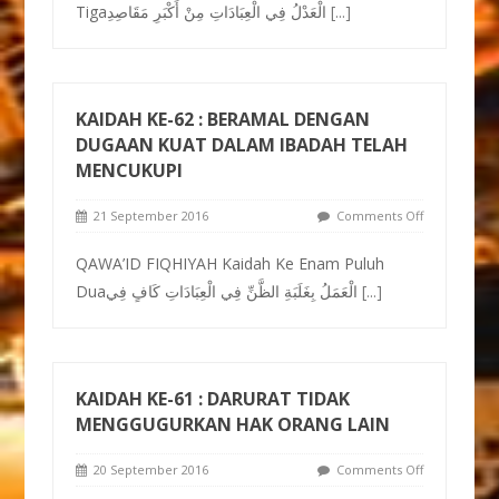
Tigaالْعَدْلُ فِي الْعِبَادَاتِ مِنْ أَكْبَرِ مَقَاصِدِ
[...]
KAIDAH KE-62 : BERAMAL DENGAN
DUGAAN KUAT DALAM IBADAH TELAH
MENCUKUPI
21 September 2016
Comments Off
QAWA’ID FIQHIYAH Kaidah Ke Enam Puluh
Duaالْعَمَلُ بِغَلَبَةِ الظَّنِّ فِي الْعِبَادَاتِ كَافٍ فِي
[...]
KAIDAH KE-61 : DARURAT TIDAK
MENGGUGURKAN HAK ORANG LAIN
20 September 2016
Comments Off