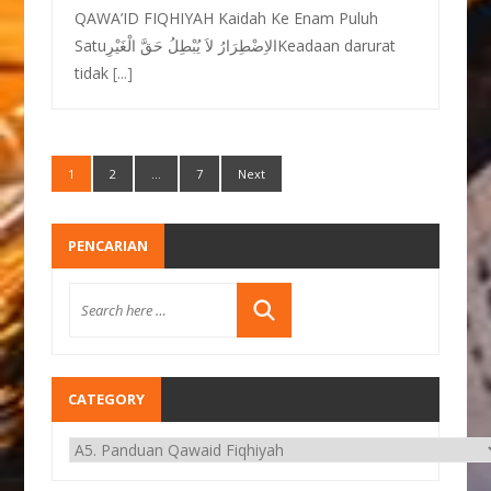
QAWA’ID FIQHIYAH Kaidah Ke Enam Puluh
Satuالاِضْطِرَارُ لاَ يُبْطِلُ حَقَّ الْغَيْرِKeadaan darurat
tidak
[...]
1
2
…
7
Next
PENCARIAN
CATEGORY