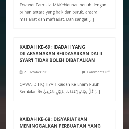
Erwandi Tarmidzi MAKehidupan penuh dengan
pilihan antara yang baik dan buruk, antara
maslahat dan mafsadat. Dan sangat
[...]
KAIDAH KE-69 : IBADAH YANG
DILAKSANAKAN BERDASARKAN DALIL
SYAR’I TIDAK BOLEH DIBATALKAN
20 October 2016
Comments Off
QAWA’ID FIQHIYAH Kaidah Ke Enam Puluh
Sembilan كُلُّ عِبَادَةٍ اِنْعَقَدَتْ بِدَلِيْلٍ شَرْعِيٍّ فَلاَ
[...]
KAIDAH KE-68 : DISYARIATKAN
MENINGGALKAN PERBUATAN YANG