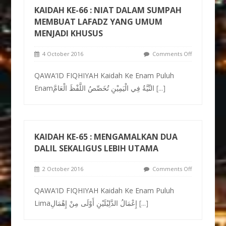
KAIDAH KE-66 : NIAT DALAM SUMPAH
MEMBUAT LAFADZ YANG UMUM
MENJADI KHUSUS
4 October 2016
Comments Off
QAWA’ID FIQHIYAH Kaidah Ke Enam Puluh
Enamالنِّيَّةُ فِي الْيَمِيْنِ تُخَصِّصُ اللَّفْظَ الْعَامَّ
[...]
KAIDAH KE-65 : MENGAMALKAN DUA
DALIL SEKALIGUS LEBIH UTAMA
2 October 2016
Comments Off
QAWA’ID FIQHIYAH Kaidah Ke Enam Puluh
Limaإِعْمَالُ الدَّلِيْلَيْنِ أَوْلَى مِنْ إِهْمَالِ
[...]