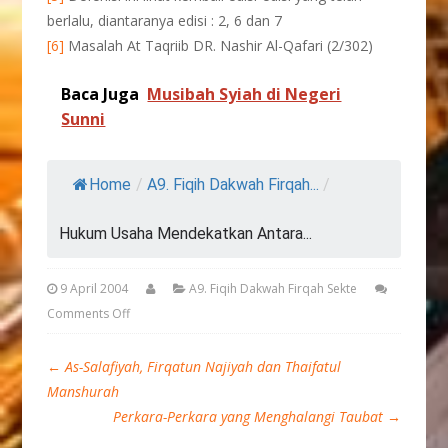
berlalu, diantaranya edisi : 2, 6 dan 7
[6]
Masalah At Taqriib DR. Nashir Al-Qafari (2/302)
Baca Juga
Musibah Syiah di Negeri
Sunni
Home
/
A9. Fiqih Dakwah Firqah...
/
Hukum Usaha Mendekatkan Antara...
9 April 2004
A9. Fiqih Dakwah Firqah Sekte
Comments Off
←
As-Salafiyah, Firqatun Najiyah dan Thaifatul
Manshurah
Perkara-Perkara yang Menghalangi Taubat
→