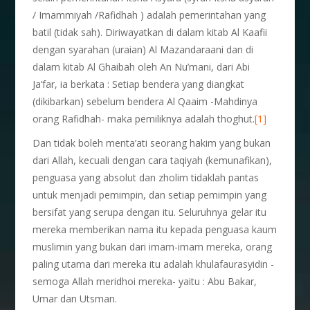
/ Imammiyah /Rafidhah ) adalah pemerintahan yang
batil (tidak sah). Diriwayatkan di dalam kitab Al Kaafii
dengan syarahan (uraian) Al Mazandaraani dan di
dalam kitab Al Ghaibah oleh An Nu’mani, dari Abi
Ja’far, ia berkata : Setiap bendera yang diangkat
(dikibarkan) sebelum bendera Al Qaaim -Mahdinya
orang Rafidhah- maka pemiliknya adalah thoghut.
[1]
Dan tidak boleh menta’ati seorang hakim yang bukan
dari Allah, kecuali dengan cara taqiyah (kemunafikan),
penguasa yang absolut dan zholim tidaklah pantas
untuk menjadi pemimpin, dan setiap pemimpin yang
bersifat yang serupa dengan itu. Seluruhnya gelar itu
mereka memberikan nama itu kepada penguasa kaum
muslimin yang bukan dari imam-imam mereka, orang
paling utama dari mereka itu adalah khulafaurasyidin -
semoga Allah meridhoi mereka- yaitu : Abu Bakar,
Umar dan Utsman.