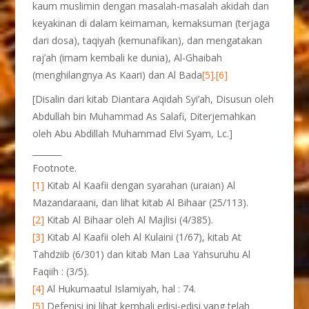
kaum muslimin dengan masalah-masalah akidah dan
keyakinan di dalam keimaman, kemaksuman (terjaga
dari dosa), taqiyah (kemunafikan), dan mengatakan
raj’ah (imam kembali ke dunia), Al-Ghaibah
(menghilangnya As Kaari) dan Al Bada
[5]
.
[6]
[Disalin dari kitab Diantara Aqidah Syi’ah, Disusun oleh
Abdullah bin Muhammad As Salafi, Diterjemahkan
oleh Abu Abdillah Muhammad Elvi Syam, Lc.]
_______
Footnote.
[1]
Kitab Al Kaafii dengan syarahan (uraian) Al
Mazandaraani, dan lihat kitab Al Bihaar (25/113).
[2]
Kitab Al Bihaar oleh Al Majlisi (4/385).
[3]
Kitab Al Kaafii oleh Al Kulaini (1/67), kitab At
Tahdziib (6/301) dan kitab Man Laa Yahsuruhu Al
Faqiih : (3/5).
[4]
Al Hukumaatul Islamiyah, hal : 74.
[5]
Defenisi ini lihat kembali edisi-edisi yang telah