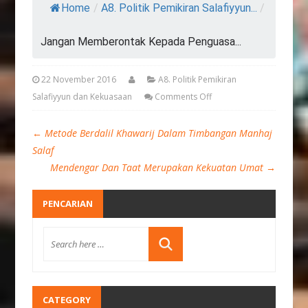
Home
/
A8. Politik Pemikiran Salafiyyun...
/
Jangan Memberontak Kepada Penguasa...
22 November 2016
A8. Politik Pemikiran
Salafiyyun dan Kekuasaan
Comments Off
←
Metode Berdalil Khawarij Dalam Timbangan Manhaj
Salaf
Mendengar Dan Taat Merupakan Kekuatan Umat
→
PENCARIAN
CATEGORY