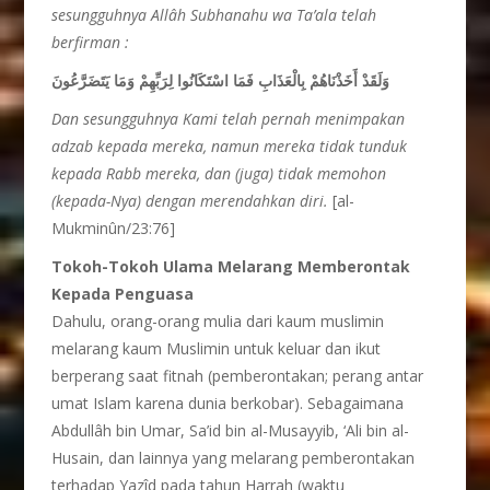
sesungguhnya Allâh Subhanahu wa Ta’ala telah
berfirman :
وَلَقَدْ أَخَذْنَاهُمْ بِالْعَذَابِ فَمَا اسْتَكَانُوا لِرَبِّهِمْ وَمَا يَتَضَرَّعُونَ
Dan sesungguhnya Kami telah pernah menimpakan
adzab kepada mereka, namun mereka tidak tunduk
kepada Rabb mereka, dan (juga) tidak memohon
(kepada-Nya) dengan merendahkan diri.
[al-
Mukminûn/23:76]
Tokoh-Tokoh Ulama Melarang Memberontak
Kepada Penguasa
Dahulu, orang-orang mulia dari kaum muslimin
melarang kaum Muslimin untuk keluar dan ikut
berperang saat fitnah (pemberontakan; perang antar
umat Islam karena dunia berkobar). Sebagaimana
Abdullâh bin Umar, Sa’id bin al-Musayyib, ‘Ali bin al-
Husain, dan lainnya yang melarang pemberontakan
terhadap Yazîd pada tahun Harrah (waktu