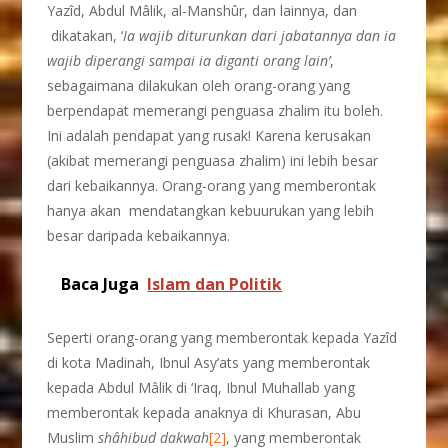
Yazîd, Abdul Mâlik, al-Manshûr, dan lainnya, dan
dikatakan, ‘
Ia
wajib diturunkan dari jabatannya dan ia
wajib diperangi sampai ia diganti orang lain’
,
sebagaimana dilakukan oleh orang-orang yang
berpendapat memerangi penguasa zhalim itu boleh.
Ini adalah pendapat yang rusak! Karena kerusakan
(akibat memerangi penguasa zhalim) ini lebih besar
dari kebaikannya. Orang-orang yang memberontak
hanya akan mendatangkan kebuurukan yang lebih
besar daripada kebaikannya.
Baca Juga
Islam dan Politik
Seperti orang-orang yang memberontak kepada Yazîd
di kota Madinah, Ibnul Asy’ats yang memberontak
kepada Abdul Mâlik di ‘Iraq, Ibnul Muhallab yang
memberontak kepada anaknya di Khurasan, Abu
Muslim
sh
â
hibud dakwah
[2]
, yang memberontak