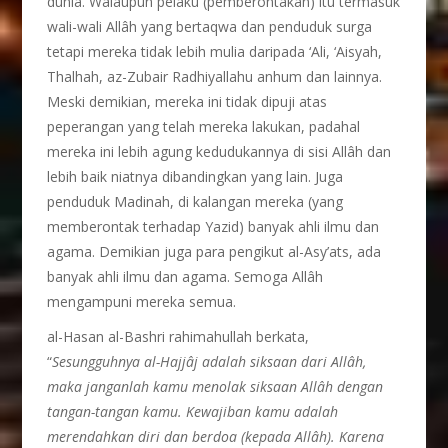
dunia. Walaupun pelaku (pemberontakan) itu termasuk
wali-wali Allâh yang bertaqwa dan penduduk surga
tetapi mereka tidak lebih mulia daripada ‘Ali, ‘Aisyah,
Thalhah, az-Zubair Radhiyallahu anhum dan lainnya.
Meski demikian, mereka ini tidak dipuji atas
peperangan yang telah mereka lakukan, padahal
mereka ini lebih agung kedudukannya di sisi Allâh dan
lebih baik niatnya dibandingkan yang lain. Juga
penduduk Madinah, di kalangan mereka (yang
memberontak terhadap Yazid) banyak ahli ilmu dan
agama. Demikian juga para pengikut al-Asy’ats, ada
banyak ahli ilmu dan agama. Semoga Allâh
mengampuni mereka semua.
al-Hasan al-Bashri rahimahullah berkata,
“
Sesungguhnya al-Hajj
â
j adalah siksaan dari Allâh,
maka janganlah kamu menolak siksaan Allâh dengan
tangan-tangan kamu. Kewajiban kamu adalah
merendahkan diri dan berdoa (kepada Allâh). Karena