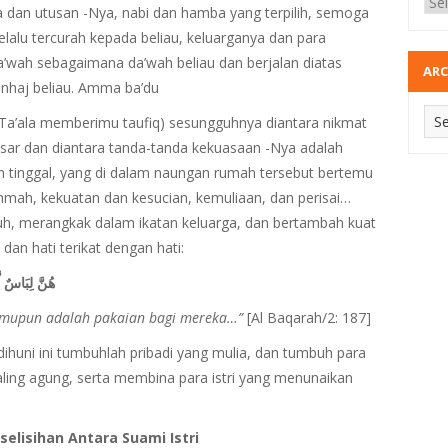
ba dan utusan -Nya, nabi dan hamba yang terpilih, semoga
lalu tercurah kepada beliau, keluarganya dan para
’wah sebagaimana da’wah beliau dan berjalan diatas
ARC
nhaj beliau. Amma ba’du
Ta’ala memberimu taufiq) sesungguhnya diantara nikmat
esar dan diantara tanda-tanda kekuasaan -Nya adalah
 tinggal, yang di dalam naungan rumah tersebut bertemu
ahmah, kekuatan dan kesucian, kemuliaan, dan perisai…
h, merangkak dalam ikatan keluarga, dan bertambah kuat
a dan hati terikat dengan hati:
هُنَّ لِبَاسٌ  ۗ
amupun adalah pakaian bagi mereka…”
[Al Baqarah/2: 187]
ihuni ini tumbuhlah pribadi yang mulia, dan tumbuh para
ng agung, serta membina para istri yang menunaikan
elisihan Antara Suami Istri