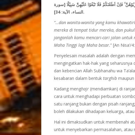
نَّ ۚ فَاِنْ اَطَعْنَكُمْ فَلَا تَبْغُوْا عَلَيْهِنَّ سَبِيْلًا
[سورة
34
النساء، الآية:
].
“…dan wanita-wanita yang kamu khawatir
mereka di tempat tidur mereka, dan puku
janganlah kamu mencari-cari jalan untuk
Maha Tinggi lagi Maha besar.
” [An Nisa’/4
Penyelesain masalah adalah dengan memb
mengingatkan hak-hak yang seharusnya 
dan kebencian Allah Subhanahu wa Ta’al
kesabaran dalam bentuk
targhib
maupu
Kadang meng
hajr
(mendiamkan) di ranjan
cara untuk menghadapi perbuatan sombo
satu ranjang bukan dengan pisah ranjan
boleh dilakukan dihadapan keluarga, atau 
Hal ini dimaksudkan untuk membenahi a
untuk menyebarkan permasalahan, atau m