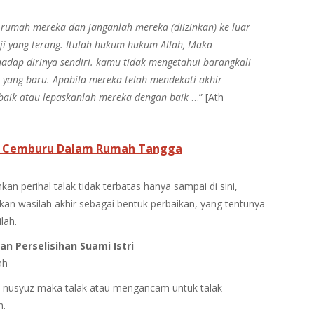
rumah mereka dan janganlah mereka (diizinkan) ke luar
i yang terang. Itulah hukum-hukum Allah, Maka
hadap dirinya sendiri. kamu tidak mengetahui barangkali
 yang baru. Apabila mereka telah mendekati akhir
baik atau lepaskanlah mereka dengan baik
…” [Ath
a Cemburu Dalam Rumah Tangga
kan perihal talak tidak terbatas hanya sampai di sini,
n wasilah akhir sebagai bentuk perbaikan, yang tentunya
lah.
n Perselisihan Suami Istri
ah
n nusyuz maka talak atau mengancam untuk talak
h.