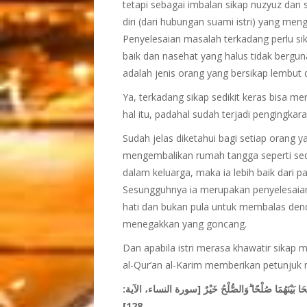
tetapi sebagai imbalan sikap nuzyuz da
diri (dari hubungan suami istri) yang men
Penyelesaian masalah terkadang perlu si
baik dan nasehat yang halus tidak berg
adalah jenis orang yang bersikap lemb
Ya, terkadang sikap sedikit keras bisa 
hal itu, padahal sudah terjadi pengingkar
Sudah jelas diketahui bagi setiap orang y
mengembalikan rumah tangga seperti sedi
dalam keluarga, maka ia lebih baik dari p
Sesungguhnya ia merupakan penyelesaian
hati dan bukan pula untuk membalas den
menegakkan yang goncang.
Dan apabila istri merasa khawatir sikap
al-Qur’an al-Karim memberikan petunjuk
حَا بَيْنَهُمَا صُلْحًا ۗوَالصُّلْحُ خَيْرٌ
[سورة النساء، الآية:
128
]،