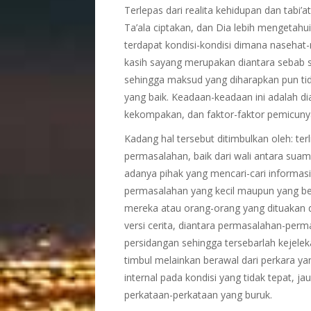
Terlepas dari realita kehidupan dan tabi
Ta’ala ciptakan, dan Dia lebih mengetahu
terdapat kondisi-kondisi dimana nasehat
kasih sayang merupakan diantara sebab sul
sehingga maksud yang diharapkan pun tida
yang baik. Keadaan-keadaan ini adalah d
kekompakan, dan faktor-faktor pemicunya 
Kadang hal tersebut ditimbulkan oleh: te
permasalahan, baik dari wali antara suam
adanya pihak yang mencari-cari informasi
permasalahan yang kecil maupun yang besa
mereka atau orang-orang yang dituakan 
versi cerita, diantara permasalahan-per
persidangan sehingga tersebarlah kejeleka
timbul melainkan berawal dari perkara ya
internal pada kondisi yang tidak tepat, ja
perkataan-perkataan yang buruk.