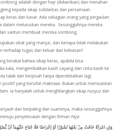
n sombong adalah dengan hajr (didiamkan) dan menahan
ggiring kepada sikap solidaritas dan persamaan.
kap keras dan kasar. Ada sebagian orang yang pergaulan
una dalam meluruskan mereka. Sesungguhnya mereka
ut dan santun membuat mereka sombong.
merupakan obat yang manjur, dan kenapa tidak melakukan
an terhadap tugas dan keluar dari kebiasan?
ang berakal bahwa sikap keras, apabila bisa
a kala, mengembalikan kasih sayang dan cinta kasih ke
ada talak dan berpisah tanpa diperdebatkan lagi.
 positif yang bersifat maknawi. Bukan untuk memuaskan
dam. Ia hanyalah untuk menghilangkan sikap nusyuz dan
 menjauh dan berpaling dari suaminya, maka sesungguhnya
 menuju penyelesaian dengan firman-Nya:
وَاِنِ امْرَاَةٌ خَافَتْ مِنْۢ بَعْلِهَا نُشُوْزًا اَوْ اِعْرَاضًا فَلَا جُنَاحَ عَلَيْهِمَآ اَنْ يُّصْلِ