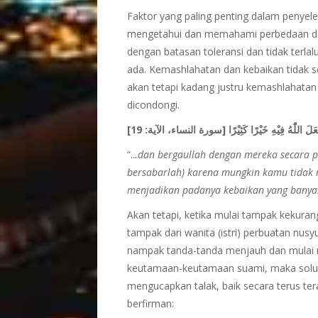
Faktor yang paling penting dalam penyel
mengetahui dan memahami perbedaan dala
dengan batasan toleransi dan tidak terla
ada. Kemashlahatan dan kebaikan tidak sel
akan tetapi kadang justru kemashlahatan 
dicondongi.
لَ اللّٰهُ فِيْهِ خَيْرًا كَثِيْرًا
[سورة النساء، الآية: 19]
“..
.dan bergaullah dengan mereka secara p
bersabarlah) karena mungkin kamu tidak 
menjadikan padanya kebaikan yang banya
Akan tetapi, ketika mulai tampak kekur
tampak dari wanita (istri) perbuatan nu
nampak tanda-tanda menjauh dan mulai 
keutamaan-keutamaan suami, maka solusi
mengucapkan talak, baik secara terus te
berfirman: