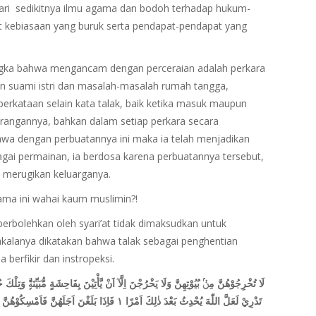
ari sedikitnya ilmu agama dan bodoh terhadap hukum-
t kebiasaan yang buruk serta pendapat-pendapat yang
gka bahwa mengancam dengan perceraian adalah perkara
n suami istri dan masalah-masalah rumah tangga,
erkataan selain kata talak, baik ketika masuk maupun
arangannya, bahkan dalam setiap perkara secara
hwa dengan perbuatannya ini maka ia telah menjadikan
agai permainan, ia berdosa karena perbuatannya tersebut,
 merugikan keluarganya.
ma ini wahai kaum muslimin?!
erbolehkan oleh syari’at tidak dimaksudkan untuk
dakalanya dikatakan bahwa talak sebagai penghentian
 berfikir dan instropeksi.
لَا تُخْرِجُوْهُنَّ مِنْۢ بُيُوْتِهِنَّ وَلَا يَخْرُجْنَ اِلَّآ اَنْ يَّأْتِيْنَ بِفَاحِشَةٍ مُّبَيِّنَةٍۗ وَتِلْكَ
تَدْرِيْ لَعَلَّ اللّٰهَ يُحْدِثُ بَعْدَ ذٰلِكَ اَمْرًا ١ فَاِذَا بَلَغْنَ اَجَلَهُنَّ فَاَمْسِكُوْهُنَّ بِمَعْرُوْفٍ اَوْ فَارِقُوْهُنَّ بِمَعْرُوْفٍ