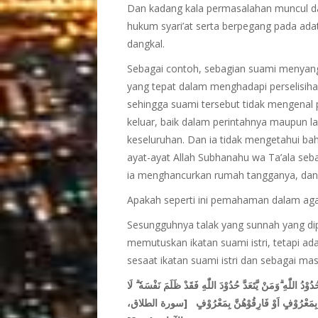
Dan kadang kala permasalahan muncul d
hukum syari’at serta berpegang pada ada
dangkal.
Sebagai contoh, sebagian suami menyan
yang tepat dalam menghadapi perselisiha
sehingga suami tersebut tidak mengenal p
keluar, baik dalam perintahnya maupun l
keseluruhan. Dan ia tidak mengetahui ba
ayat-ayat Allah Subhanahu wa Ta’ala seb
ia menghancurkan rumah tangganya, dan
Apakah seperti ini pemahaman dalam aga
Sesungguhnya talak yang sunnah yang dip
memutuskan ikatan suami istri, tetapi a
sesaat ikatan suami istri dan sebagai masa
 حُدُوْدُ اللّٰهِ ۗوَمَنْ يَّتَعَدَّ حُدُوْدَ اللّٰهِ فَقَدْ ظَلَمَ نَفْسَهٗ ۗ لَا
[سورة الطلاق،