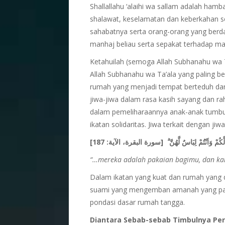
Shallallahu ‘alaihi wa sallam adalah ham
shalawat, keselamatan dan keberkahan se
sahabatnya serta orang-orang yang berda
manhaj beliau serta sepakat terhadap ma
Ketahuilah (semoga Allah Subhanahu wa 
Allah Subhanahu wa Ta’ala yang paling b
rumah yang menjadi tempat berteduh dan
jiwa-jiwa dalam rasa kasih sayang dan r
dalam pemeliharaannya anak-anak tumbu
ikatan solidaritas. Jiwa terkait dengan jiw
]
187
[سورة البقرة، الآية:
لَّكُمْ وَاَنْتُمْ لِبَاسٌ لَّهُنَّ
“…mereka adalah pakaian bagimu, dan k
Dalam ikatan yang kuat dan rumah yang d
suami yang mengemban amanah yang pali
pondasi dasar rumah tangga.
Diantara Sebab-sebab Timbulnya Pers