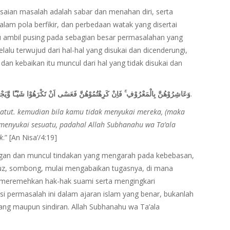
esaian masalah adalah sabar dan menahan diri, serta
m pola berfikir, dan perbedaan watak yang disertai
lu ambil pusing pada sebagian besar permasalahan yang
alu terwujud dari hal-hal yang disukai dan dicenderungi,
dan kebaikan itu muncul dari hal yang tidak disukai dan
وَعَاشِرُوْهُنَّ بِالْمَعْرُوْفِ ۚ فَاِنْ كَرِهْتُمُوْهُنَّ فَعَسٰٓى اَنْ تَكْرَهُوْا شَيْـًٔا وَّيَجْعَ
.
atut. kemudian bila kamu tidak menyukai mereka, (maka
menyukai sesuatu, padahal Allah Subhanahu wa Ta’ala
k
.” [An Nisa’/4:19]
angan dan muncul tindakan yang mengarah pada kebebasan,
syuz, sombong, mulai mengabaikan tugasnya, di mana
meremehkan hak-hak suami serta mengingkari
 permasalah ini dalam ajaran islam yang benar, bukanlah
rang maupun sindiran. Allah Subhanahu wa Ta’ala