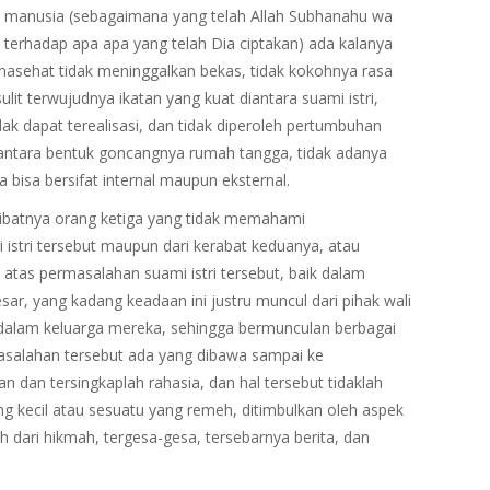
’at manusia (sebagaimana yang telah Allah Subhanahu wa
i terhadap apa apa yang telah Dia ciptakan) ada kalanya
-nasehat tidak meninggalkan bekas, tidak kokohnya rasa
it terwujudnya ikatan yang kuat diantara suami istri,
k dapat terealisasi, dan tidak diperoleh pertumbuhan
iantara bentuk goncangnya rumah tangga, tidak adanya
bisa bersifat internal maupun eksternal.
rlibatnya orang ketiga yang tidak memahami
i istri tersebut maupun dari kerabat keduanya, atau
 atas permasalahan suami istri tersebut, baik dalam
r, yang kadang keadaan ini justru muncul dari pihak wali
dalam keluarga mereka, sehingga bermunculan berbagai
masalahan tersebut ada yang dibawa sampai ke
n dan tersingkaplah rahasia, dan hal tersebut tidaklah
ng kecil atau sesuatu yang remeh, ditimbulkan oleh aspek
uh dari hikmah, tergesa-gesa, tersebarnya berita, dan