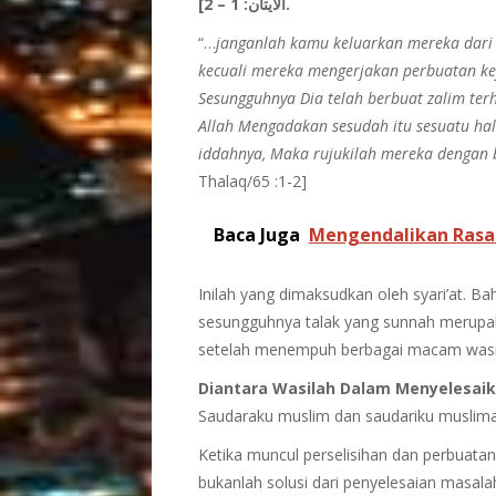
2
–
1
الآيتان:
].
“…
janganlah kamu keluarkan mereka dari 
kecuali mereka mengerjakan perbuatan kej
Sesungguhnya Dia telah berbuat zalim ter
Allah Mengadakan sesudah itu sesuatu hal
iddahnya, Maka rujukilah mereka dengan 
Thalaq/65 :1-2]
Baca Juga
Mengendalikan Ras
Inilah yang dimaksudkan oleh syari’at. Bah
sesungguhnya talak yang sunnah merupaka
setelah menempuh berbagai macam wasi
Diantara Wasilah Dalam Menyelesaika
Saudaraku muslim dan saudariku muslim
Ketika muncul perselisihan dan perbuata
bukanlah solusi dari penyelesaian masala