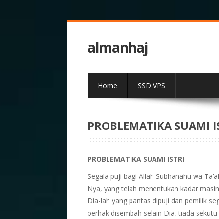
almanhaj
Home
SSD VPS
PROBLEMATIKA SUAMI I
PROBLEMATIKA SUAMI ISTRI
Segala puji bagi Allah Subhanahu wa Ta’
Nya, yang telah menentukan kadar masi
Dia-lah yang pantas dipuji dan pemilik se
berhak disembah selain Dia, tiada seku