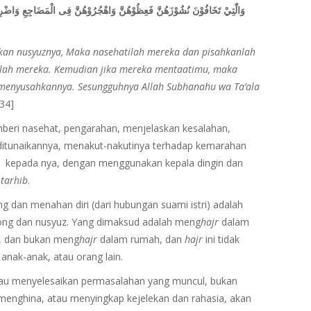
وَالّٰتِيْ تَخَافُوْنَ نُشُوْزَهُنَّ فَعِظُوْهُنَّ وَاهْجُرُوْهُنَّ فِى الْمَضَاجِعِ وَاضْرِبُوْهُ
kan nusyuznya, Maka nasehatilah mereka dan pisahkanlah
llah mereka. Kemudian jika mereka mentaatimu, maka
 menyusahkannya. Sesungguhnya Allah Subhanahu wa Ta’ala
:34]
eri nasehat, pengarahan, menjelaskan kesalahan,
ditunaikannya, menakut-nakutinya terhadap kemarahan
a kepada nya, dengan menggunakan kepala dingin dan
n
tarhib
.
g dan menahan diri (dari hubungan suami istri) adalah
ng dan nusyuz. Yang dimaksud adalah meng
hajr
dalam
g, dan bukan meng
hajr
dalam rumah, dan
hajr
ini tidak
anak-anak, atau orang lain.
tau menyelesaikan permasalahan yang muncul, bukan
enghina, atau menyingkap kejelekan dan rahasia, akan