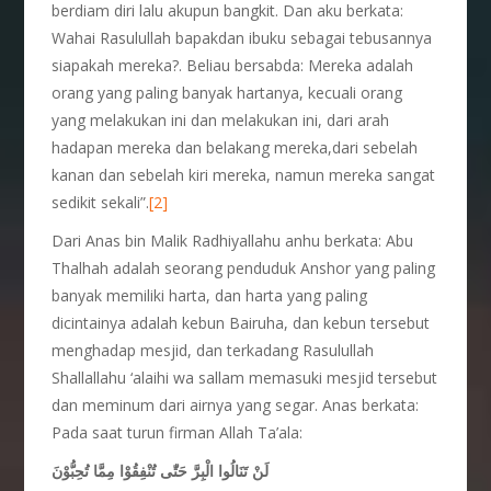
berdiam diri lalu akupun bangkit. Dan aku berkata:
Wahai Rasulullah bapakdan ibuku sebagai tebusannya
siapakah mereka?. Beliau bersabda: Mereka adalah
orang yang paling banyak hartanya, kecuali orang
yang melakukan ini dan melakukan ini, dari arah
hadapan mereka dan belakang mereka,dari sebelah
kanan dan sebelah kiri mereka, namun mereka sangat
sedikit sekali”.
[2]
Dari Anas bin Malik Radhiyallahu anhu berkata: Abu
Thalhah adalah seorang penduduk Anshor yang paling
banyak memiliki harta, dan harta yang paling
dicintainya adalah kebun Bairuha, dan kebun tersebut
menghadap mesjid, dan terkadang Rasulullah
Shallallahu ‘alaihi wa sallam memasuki mesjid tersebut
dan meminum dari airnya yang segar. Anas berkata:
Pada saat turun firman Allah Ta’ala:
لَنْ تَنَالُوا الْبِرَّ حَتّٰى تُنْفِقُوْا مِمَّا تُحِبُّوْنَ