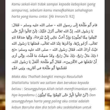
Kamu sekali-kali tidak sampai kepada kebajikan (yang
sempurna), sebelum kamu menafkahkan sehahagian
harta yang kamu cintai
. [Ali Imron/3: 92]
قام أَبُو طَلْحَةَ إِلَى رسولِ الله – صلى الله عليه وسلم – فَقَالَ:
يَا رَسُول الله، إنَّ الله تَعَالَى أنْزَلَ عَلَيْكَ: {لَنْ تَنَالُوا الْبِرَّ حَتَّى
تُنْفِقُوا مِمَّا تُحِبُّونَ} وَإنَّ أَحَبَّ مَالِي إِلَيَّ بَيْرَحَاءُ، وَإنَّهَا صَدَقَةٌ للهِ
تَعَالَى، أرْجُو بِرَّهَا، وَذُخْرَهَا عِنْدَ الله تَعَالَى، فَضَعْهَا يَا رَسُول الله
حَيْثُ أرَاكَ الله، فَقَالَ رَسُول الله – صلى الله عليه وسلم: «بَخ
! ذلِكَ مَالٌ رَابحٌ، ذلِكَ مَالٌ رَابحٌ، وقَدْ سَمِعْتُ مَا قُلْتَ، وَإنِّي أرَى
أَنْ تَجْعَلَهَا في الأقْرَبينَ»، فَقَالَ أَبُو طَلْحَةَ: أفْعَلُ يَا رَسُول الله،
فَقَسَّمَهَا أَبُو طَلْحَةَ في أقَارِبِهِ، وبَنِي عَمِّهِ
Maka Abu Thalhah bangkit menuju Rasulullah
Shallallahu ‘alaihi wa sallam dan berakaa kepada
beliau : Sesungguhnya Allah telah memfrimankan ayat-
Nya kepadamu
(
لَنْ تَنَالُوا الْبِرَّ حَتّٰى تُنْفِقُوْا مِمَّا تُحِبُّوْنَ ۗ)
Dan
sesungguhnya harta yang paling aku cintai adalah
kebun Bairuha dan dia telah aku sedekahkan untuk