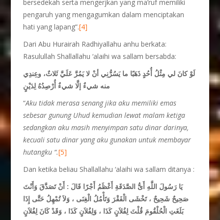
bersedekah serta mengerjkan yang ma’ruf memiliki
pengaruh yang mengagumkan dalam menciptakan
hati yang lapang”.
[4]
Dari Abu Hurairah Radhiyallahu anhu berkata:
Rasulullah Shallallahu ‘alaihi wa sallam bersabda:
لَوْ كانَ لي مِثْلُ أُحُدٍ ذَهَبًا ما يَسُرُّنِي أنْ لا يَمُرَّ عَلَيَّ ثَلاثٌ، وعِندِي
منه شيءٌ إلَّا شيءٌ أُرْصِدُهُ لِدَيْنٍ
“
Aku tidak merasa senang jika aku memiliki emas
sebesar gunung Uhud kemudian lewat malam ketiga
sedangkan aku masih menyimpan satu dinar darinya,
kecuali satu dinar yang aku gunakan untuk membayar
hutangku “.
[5]
Dan ketika beliau Shallallahu ‘alaihi wa sallam ditanya :
يَا رَسُولَ اللَّهِ أَىُّ الصَّدَقَةِ أَعْظَمُ أَجْرًا قَالَ : أَنْ تَصَدَّقَ وَأَنْتَ
صَحِيحٌ شَحِيحٌ ، تَخْشَى الْفَقْرَ وَتَأْمُلُ الْغِنَى ، وَلاَ تُمْهِلُ حَتَّى إِذَا
بَلَغَتِ الْحُلْقُومَ قُلْتَ لِفُلاَنٍ كَذَا ، وَلِفُلاَنٍ كَذَا ، وَقَدْ كَانَ لِفُلاَنٍ