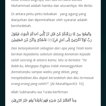
Muhammad adalah hamba dan utusanNya.
Wa Ba’du:
Di antara pintu-pintu kebaikan yang agung yang
dianjurkan dan diperintahkan oleh syarai’at adalah
bershedekah.
وَاَنْفِقُوْا مِنْ مَّا رَزَقْنٰكُمْ مِّنْ قَبْلِ اَنْ يَّأْتِيَ اَحَدَكُمُ الْمَوْتُ فَيَقُوْلَ
رَبِّ لَوْلَآ اَخَّرْتَنِيْٓ اِلٰٓى اَجَلٍ قَرِيْبٍۚ فَاَصَّدَّقَ وَاَكُنْ مِّنَ الصّٰلِحِيْنَ
Dan belanjakanlah sebagian dari apa yang Telah kami
berikan kepadamu sebelum datang kematian kepada
salah seorang di antara kamu; lalu ia berkata: “Ya
Rabb-ku, Mengapa Engkau tidak menangguhkan
(kematian)ku sampai waktu yang dekat, yang
menyebabkan Aku dapat bersedekah dan Aku termasuk
orang-orang yang saleh?”.
[Al-Munafiqun/63: 10]
.
Allah Subhanahu wa Ta’ala berfirman:
وَمَآ اَنْفَقْتُمْ مِّنْ شَيْءٍ فَهُوَ يُخْلِفُهٗ ۚوَهُوَ خَيْرُ الرّٰزِقِيْنَ