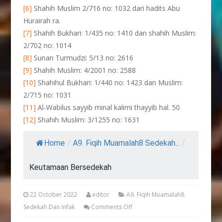
[6]
Shahih Muslim 2/716 no: 1032 dari hadits Abu
Hurairah ra.
[7]
Shahih Bukhari: 1/435 no: 1410 dan shahih Muslim:
2/702 no: 1014
[8]
Sunan Turmudzi: 5/13 no: 2616
[9]
Shahih Muslim: 4/2001 no: 2588
[10]
Shahihul Bukhari: 1/440 no: 1423 dan Muslim:
2/715 no: 1031
[11]
Al-Wabilus sayyib minal kalimi thayyib hal. 50
[12]
Shahih Muslim: 3/1255 no: 1631
Home
/
A9. Fiqih Muamalah8 Sedekah...
/
Keutamaan Bersedekah
22 October 2022
editor
A9. Fiqih Muamalah8
Sedekah Dan Infak
Comments Off