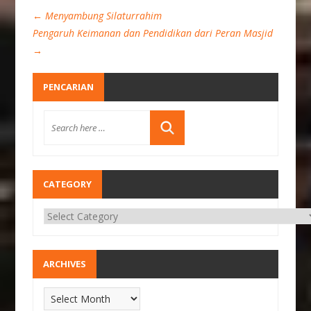
←
Menyambung Silaturrahim
Pengaruh Keimanan dan Pendidikan dari Peran Masjid
→
PENCARIAN
CATEGORY
ARCHIVES