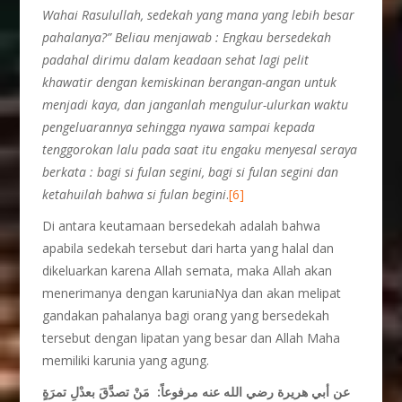
Wahai Rasulullah, sedekah yang mana yang lebih besar
pahalanya?” Beliau menjawab : Engkau bersedekah
padahal dirimu dalam keadaan sehat lagi pelit
khawatir dengan kemiskinan berangan-angan untuk
menjadi kaya, dan janganlah mengulur-ulurkan waktu
pengeluarannya sehingga nyawa sampai kepada
tenggorokan lalu pada saat itu engaku menyesal seraya
berkata : bagi si fulan segini, bagi si fulan segini dan
ketahuilah bahwa si fulan begini
.
[6]
Di antara keutamaan bersedekah adalah bahwa
apabila sedekah tersebut dari harta yang halal dan
dikeluarkan karena Allah semata, maka Allah akan
menerimanya dengan karuniaNya dan akan melipat
gandakan pahalanya bagi orang yang bersedekah
tersebut dengan lipatan yang besar dan Allah Maha
memiliki karunia yang agung.
عن أبي هريرة رضي الله عنه مرفوعاً: مَنْ تصدَّقَ بعدْلِ تمرَةٍ