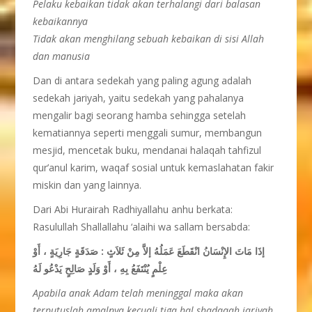
Pelaku kebaikan tidak akan terhalangi dari balasan
kebaikannya
Tidak akan menghilang sebuah kebaikan di sisi Allah
dan manusia
Dan di antara sedekah yang paling agung adalah
sedekah jariyah, yaitu sedekah yang pahalanya
mengalir bagi seorang hamba sehingga setelah
kematiannya seperti menggali sumur, membangun
mesjid, mencetak buku, mendanai halaqah tahfizul
qur’anul karim, waqaf sosial untuk kemaslahatan fakir
miskin dan yang lainnya.
Dari Abi Hurairah Radhiyallahu anhu berkata:
Rasulullah Shallallahu ‘alaihi wa sallam bersabda:
إذَا مَاتَ الإِنْسَانُ انْقَطَعَ عَمَلُهُ إلاَّ مِنْ ثَلاَثٍ : صَدَقَةٍ جَارِيَةٍ ، أَوْ
عِلْمٍ يُنْتَفَعُ بِهِ ، أَوْ وَلَدٍ صَالِحٍ يَدْعُو لَهُ
Apabila anak Adam telah meninggal maka akan
terputuslah amalnya kecuali tiga hal shadaqah jariyah,