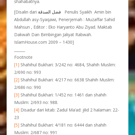
shahabatnya.
[Disalin dari
فضل الصدقة
Penulis Syaikh Amin bin
Abdullah asy-Syaqawi, Penerjemah : Muzaffar Sahid
Mahsun , Editor : Eko Haryanto Abu Ziyad. Maktab
Dakwah Dan Bimbingan Jaliyat Rabwah.
IslamHouse.com 2009 – 1430]
______
Footnote
[1]
Shahihul Bukhari: 3/242 no: 4684, Shahih Muslim:
2/690 no: 993
[2]
Shahihul Bukhari: 4/217 no: 6638 Shahih Muslim:
2/686 no: 990
[3]
Shahihul Bukhari: 1/452 no: 1461 dan shahih
Muslim: 2/693 no: 988.
[4]
Disadur dari kitab: Zadul Ma’ad: jilid 2 halaman: 22-
23
[5]
Shahihul Bukhari: 4/181 no: 6444 dan shahih
Muslim: 2/687 no: 991