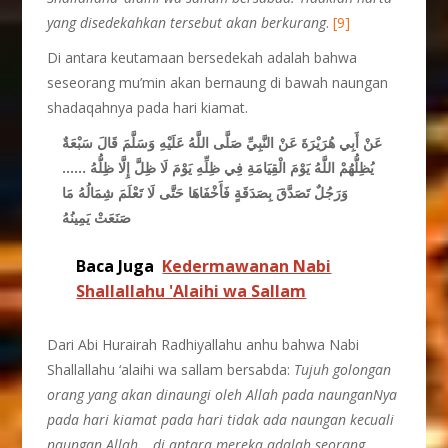
yang disedekahkan tersebut akan berkurang
.
[9]
Di antara keutamaan bersedekah adalah bahwa
seseorang mu’min akan bernaung di bawah naungan
shadaqahnya pada hari kiamat.
عَنْ أَبِي هُرَيْرَةَ عَنْ النَّبِيِّ صَلَّى اللَّهُ عَلَيْهِ وَسَلَّمَ قَالَ سَبْعَةٌ
يُظِلُّهُمْ اللَّهُ يَوْمَ الْقِيَامَةِ فِي ظِلِّهِ يَوْمَ لَا ظِلَّ إِلَّا ظِلُّهُ ……
وَرَجُلٌ تَصَدَّقَ بِصَدَقَةٍ فَأَخْفَاهَا حَتَّى لَا تَعْلَمَ شِمَالُهُ مَا
صَنَعَتْ يَمِينُهُ
Baca Juga
Kedermawanan Nabi
Shallallahu 'Alaihi wa Sallam
Dari Abi Hurairah Radhiyallahu anhu bahwa Nabi
Shallallahu ‘alaihi wa sallam bersabda:
Tujuh golongan
orang yang akan dinaungi oleh Allah pada naunganNya
pada hari kiamat pada hari tidak ada naungan kecuali
naungan Allah….di antara mereka adalah seorang