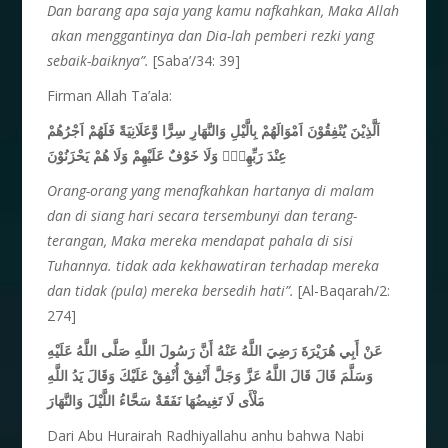
Dan barang apa saja yang kamu nafkahkan, Maka Allah
akan menggantinya dan Dia-lah pemberi rezki yang
sebaik-baiknya”.
[Saba’/34: 39]
Firman Allah Ta’ala:
اَلَّذِيْنَ يُنْفِقُوْنَ اَمْوَالَهُمْ بِالَّيْلِ وَالنَّهَارِ سِرًّا وَّعَلَانِيَةً فَلَهُمْ اَجْرُهُمْ
عِنْدَ رَبِّهِمْۚ وَلَا خَوْفٌ عَلَيْهِمْ وَلَا هُمْ يَحْزَنُوْنَ
Orang-orang yang menafkahkan hartanya di malam
dan di siang hari secara tersembunyi dan terang-
terangan, Maka mereka mendapat pahala di sisi
Tuhannya. tidak ada kekhawatiran terhadap mereka
dan tidak (pula) mereka bersedih hati”.
[Al-Baqarah/2:
274]
عَنْ أَبِي هُرَيْرَةَ رَضِيَ اللَّهُ عَنْهُ أَنَّ رَسُولَ اللَّهِ صَلَّى اللَّهُ عَلَيْهِ
وَسَلَّمَ قَالَ قَالَ اللَّهُ عَزَّ وَجَلَّ أَنْفِقْ أُنْفِقْ عَلَيْكَ وَقَالَ يَدُ اللَّهِ
مَلْأَى لَا تَغِيضُهَا نَفَقَةٌ سَحَّاءُ اللَّيْلَ وَالنَّهَارَ
Dari Abu Hurairah Radhiyallahu anhu bahwa Nabi