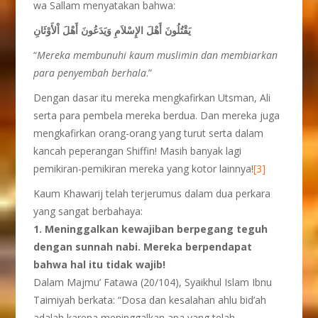
wa Sallam menyatakan bahwa:
يَقْتُلُونَ أَهْلَ الإِسْلاَمِ وَيَدَعُونَ أَهْلَ اْلأَوْثَانِ
“
Mereka membunuhi kaum muslimin dan membiarkan
para penyembah berhala
.”
Dengan dasar itu mereka mengkafirkan Utsman, Ali
serta para pembela mereka berdua. Dan mereka juga
mengkafirkan orang-orang yang turut serta dalam
kancah peperangan Shiffin! Masih banyak lagi
pemikiran-pemikiran mereka yang kotor lainnya!
[3]
Kaum Khawarij telah terjerumus dalam dua perkara
yang sangat berbahaya:
1. Meninggalkan kewajiban berpegang teguh
dengan sunnah nabi. Mereka berpendapat
bahwa hal itu tidak wajib!
Dalam Majmu’ Fatawa (20/104), Syaikhul Islam Ibnu
Taimiyah berkata: “Dosa dan kesalahan ahlu bid’ah
adalah karena meninggalkan apa yang telah