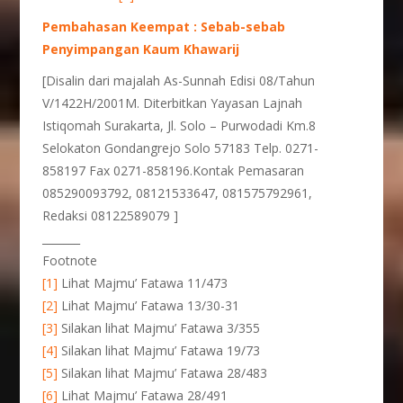
Pembahasan Keempat : Sebab-sebab
Penyimpangan Kaum Khawarij
[Disalin dari majalah As-Sunnah Edisi 08/Tahun
V/1422H/2001M. Diterbitkan Yayasan Lajnah
Istiqomah Surakarta, Jl. Solo – Purwodadi Km.8
Selokaton Gondangrejo Solo 57183 Telp. 0271-
858197 Fax 0271-858196.Kontak Pemasaran
085290093792, 08121533647, 081575792961,
Redaksi 08122589079 ]
_______
Footnote
[1]
Lihat Majmu’ Fatawa 11/473
[2]
Lihat Majmu’ Fatawa 13/30-31
[3]
Silakan lihat Majmu’ Fatawa 3/355
[4]
Silakan lihat Majmu’ Fatawa 19/73
[5]
Silakan lihat Majmu’ Fatawa 28/483
[6]
Lihat Majmu’ Fatawa 28/491