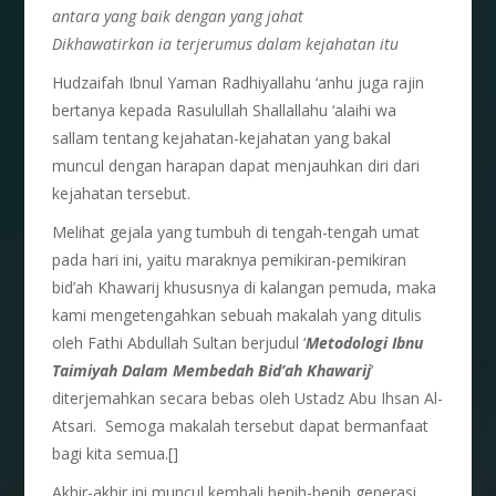
antara yang baik dengan yang jahat
Dikhawatirkan ia terjerumus dalam kejahatan itu
Hudzaifah Ibnul Yaman Radhiyallahu ‘anhu juga rajin
bertanya kepada Rasulullah Shallallahu ‘alaihi wa
sallam tentang kejahatan-kejahatan yang bakal
muncul dengan harapan dapat menjauhkan diri dari
kejahatan tersebut.
Melihat gejala yang tumbuh di tengah-tengah umat
pada hari ini, yaitu maraknya pemikiran-pemikiran
bid’ah Khawarij khususnya di kalangan pemuda, maka
kami mengetengahkan sebuah makalah yang ditulis
oleh Fathi Abdullah Sultan berjudul ‘
Metodologi Ibnu
Taimiyah Dalam Membedah Bid’ah Khawarij
’
diterjemahkan secara bebas oleh Ustadz Abu Ihsan Al-
Atsari. Semoga makalah tersebut dapat bermanfaat
bagi kita semua.[]
Akhir-akhir ini muncul kembali benih-benih generasi