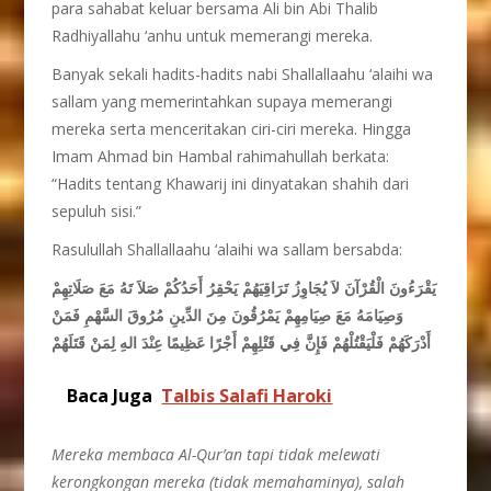
para sahabat keluar bersama Ali bin Abi Thalib
Radhiyallahu ‘anhu untuk memerangi mereka.
Banyak sekali hadits-hadits nabi Shallallaahu ‘alaihi wa
sallam yang memerintahkan supaya memerangi
mereka serta menceritakan ciri-ciri mereka. Hingga
Imam Ahmad bin Hambal rahimahullah berkata:
“Hadits tentang Khawarij ini dinyatakan shahih dari
sepuluh sisi.”
Rasulullah Shallallaahu ‘alaihi wa sallam bersabda:
يَقْرَءُونَ الْقُرْآنَ لاَ يُجَاوِزُ تَرَاقِيَهُمْ يَحْقِرُ أَحَدُكُمْ صَلاَ تَهُ مَعَ صَلَاتِهِمْ
وَصِيَامَهُ مَعَ صِيَامِهِمْ يَمْرُقُونَ مِنَ الدِّينِ مُرُوقَ السَّهْمِ فَمَنْ
أَدْرَكَهُمْ فَلْيَقْتُلْهُمْ فَإِنَّ فِي قَتْلِهِمْ أَجْرًا عَظِيمًا عِنْدَ الهِ لِمَنْ قَتَلَهُمْ
Baca Juga
Talbis Salafi Haroki
Mereka membaca Al-Qur’an tapi tidak melewati
kerongkongan mereka (tidak memahaminya), salah