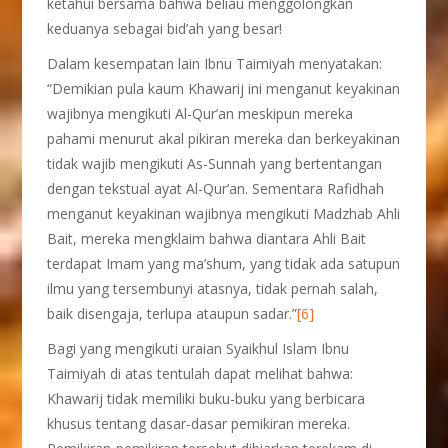
ketahui bersama bahwa beliau menggolongkan
keduanya sebagai bid’ah yang besar!
Dalam kesempatan lain Ibnu Taimiyah menyatakan:
“Demikian pula kaum Khawarij ini menganut keyakinan
wajibnya mengikuti Al-Qur’an meskipun mereka
pahami menurut akal pikiran mereka dan berkeyakinan
tidak wajib mengikuti As-Sunnah yang bertentangan
dengan tekstual ayat Al-Qur’an. Sementara Rafidhah
menganut keyakinan wajibnya mengikuti Madzhab Ahli
Bait, mereka mengklaim bahwa diantara Ahli Bait
terdapat Imam yang ma’shum, yang tidak ada satupun
ilmu yang tersembunyi atasnya, tidak pernah salah,
baik disengaja, terlupa ataupun sadar.”
[6]
Bagi yang mengikuti uraian Syaikhul Islam Ibnu
Taimiyah di atas tentulah dapat melihat bahwa:
Khawarij tidak memiliki buku-buku yang berbicara
khusus tentang dasar-dasar pemikiran mereka.