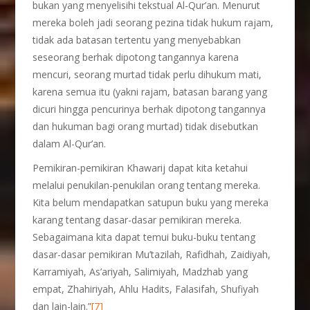
bukan yang menyelisihi tekstual Al-Qur’an. Menurut
mereka boleh jadi seorang pezina tidak hukum rajam,
tidak ada batasan tertentu yang menyebabkan
seseorang berhak dipotong tangannya karena
mencuri, seorang murtad tidak perlu dihukum mati,
karena semua itu (yakni rajam, batasan barang yang
dicuri hingga pencurinya berhak dipotong tangannya
dan hukuman bagi orang murtad) tidak disebutkan
dalam Al-Qur’an.
Pemikiran-pemikiran Khawarij dapat kita ketahui
melalui penukilan-penukilan orang tentang mereka.
Kita belum mendapatkan satupun buku yang mereka
karang tentang dasar-dasar pemikiran mereka.
Sebagaimana kita dapat temui buku-buku tentang
dasar-dasar pemikiran Mu’tazilah, Rafidhah, Zaidiyah,
Karramiyah, As’ariyah, Salimiyah, Madzhab yang
empat, Zhahiriyah, Ahlu Hadits, Falasifah, Shufiyah
dan lain-lain.”
[7]