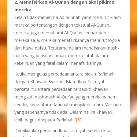
2. Menafsirkan Al-Qur’an dengan akal pikiran
mereka.
Selain tidak menerima As-Sunnah yang menurut klaim
mereka bertentangan dengan tekstual Al-Qur’an,
mereka juga memahami Al-Qur’an seenak perut
mereka saja, mereka menafsirkannya menurut logika
dan hawa nafsu. Terutama dalam menafsirkan nash-
nash yang berisi ancaman, mereka jatuh dalam
kekeliruan yang fatal dalam menafsirkannya.
Ketika mengulas perbedaan antara bid’ah Rafidhah
dengan Khawarij Syaikhul Islam Ibnu Taimiyah
berkata: “Diantara perbedaan tersebut: Khawarij
mengikuti nash-nash Al-Qur’an yang mereka pahami
sendiri, sementara Rafidhah mengikuti Imam Ma’shum
yang sebenarnya tidak ada. Dalam hal ini Khawarij
lebih bagus daripada Rafidhah.”
[5]
Demikianlah penilaian Ibnu Taimiyah setelah kita