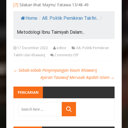
[7]
Silakan lihat Majmu’ Fatawa 13/48-49
Home
/
A8. Politik Pemikiran Takfiri...
/
Metodologi Ibnu Taimiyah Dalam...
17 December 2022
editor
A8. Politik Pemikiran
Takfiri dan Khawarij
Comments Off
←
Sebab-sebab Penyimpangan Kaum Khawarij
Ajaran Tasawuf Merusak Aqidah Islam
→
PENCARIAN