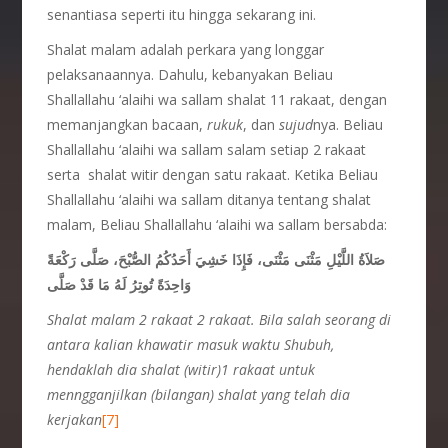
senantiasa seperti itu hingga sekarang ini.
Shalat malam adalah perkara yang longgar
pelaksanaannya. Dahulu, kebanyakan Beliau
Shallallahu ‘alaihi wa sallam shalat 11 rakaat, dengan
memanjangkan bacaan,
rukuk
, dan
sujud
nya. Beliau
Shallallahu ‘alaihi wa sallam salam setiap 2 rakaat
serta shalat witir dengan satu rakaat. Ketika Beliau
Shallallahu ‘alaihi wa sallam ditanya tentang shalat
malam, Beliau Shallallahu ‘alaihi wa sallam bersabda:
صَلاَةُ اللَّيْلِ مَثْنَى مَثْنَى، فَإِذَا خَشِيَ أَحَدُكُمُ الصُّبْحَ، صَلَّى رَكْعَةً
وَاحِدَةً تُوتِرُ لَهُ مَا قَدْ صَلَّى
Shalat malam 2 rakaat 2 rakaat. Bila salah seorang di
antara kalian khawatir masuk waktu Shubuh,
hendaklah dia shalat (witir)1 rakaat untuk
menngganjilkan (bilangan) shalat yang telah dia
kerjakan
[7]