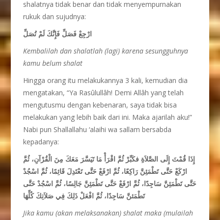
shalatnya tidak benar dan tidak menyempurnakan
rukuk dan sujudnya:
ارْجِعْ فَصَلِّ فَإِنَّكَ لَمْ تُصَلِّ
Kembalilah dan shalatlah (lagi) karena sesungguhnya
kamu belum shalat
Hingga orang itu melakukannya 3 kali, kemudian dia
mengatakan, “Ya Rasûlullâh! Demi Allâh yang telah
mengutusmu dengan kebenaran, saya tidak bisa
melakukan yang lebih baik dari ini. Maka ajarilah aku!”
Nabi pun Shallallahu ‘alaihi wa sallam bersabda
kepadanya:
إِذَا قُمْتَ إِلَى الصَّلاَةِ فكَبِّرْ ثُمَّ اقْرَأْ مَا تَيَسَّرَ مَعَكَ مِنَ الْقُرْآنِ، ثُمَّ
ارْكَعْ حَتَّى تَطْمَئِنَّ رَاكِعًا، ثُمَّ ارْفَعْ حَتَّى تَعْتَدِلَ قَائِمًا، ثُمَّ اسْجُدْ
حَتَّى تَطْمَئِنَّ سَاجِدًا، ثُمَّ ارْفَعْ حَتَّى تَطْمَئِنَّ جَالِسًا، ثُمَّ اسْجُدْ حَتَّى
تَطْمَئنَّ سَاجِدًا، ثُمَّ افْعَلْ ذَلِكَ فِي صَلاَتِكَ كُلِّهَا
Jika kamu (akan melaksanakan) shalat maka (mulailah