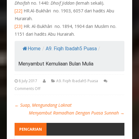
Dhoifah
no. 1440:
Dhoif Jiddan
(lemah sekali)
.
[22]
HR.Al-Bukhâri no. 1903, 6057 dari hadits Abu
Hurairah.
[23]
HR. Al-Bukhâri no. 1894, 1904 dan Muslim no.
1151 dari hadits Abu Hurairah.
Home
/
A9. Fiqih Ibadah5 Puasa
/
Menyambut Kemuliaan Bulan Mulia
8 July 2017
A9. Fiqih Ibadah5 Puasa
Comments Off
←
Suap, Mengundang Laknat
Menyambut Ramadhan Dengan Puasa Sunnah
→
PENCARIAN