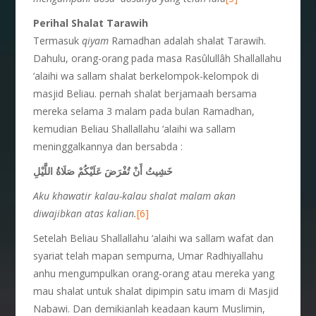
Perihal Shalat Tarawih
Termasuk
qiyam
Ramadhan adalah shalat Tarawih.
Dahulu, orang-orang pada masa Rasûlullâh Shallallahu
‘alaihi wa sallam shalat berkelompok-kelompok di
masjid Beliau. pernah shalat berjamaah bersama
mereka selama 3 malam pada bulan Ramadhan,
kemudian Beliau Shallallahu ‘alaihi wa sallam
meninggalkannya dan bersabda :
خَشِيتُ أَنْ تُفْرَضَ عَلَيْكُمْ صَلَاةُ اللَّيْلِ
Aku khawatir kalau-kalau shalat malam akan
diwajibkan atas kalian.
[6]
Setelah Beliau Shallallahu ‘alaihi wa sallam wafat dan
syariat telah mapan sempurna, Umar Radhiyallahu
anhu mengumpulkan orang-orang atau mereka yang
mau shalat untuk shalat dipimpin satu imam di Masjid
Nabawi. Dan demikianlah keadaan kaum Muslimin,