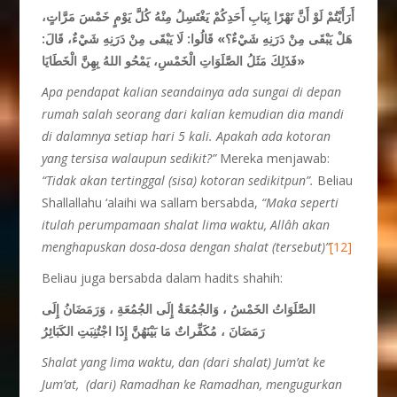
أَرَأَيْتُمْ لَوْ أَنَّ نَهْرًا بِبَابِ أَحَدِكُمْ يَغْتَسِلُ مِنْهُ كُلَّ يَوْمٍ خَمْسَ مَرَّاتٍ،
هَلْ يَبْقَى مِنْ دَرَنِهِ شَيْءٌ؟» قَالُوا: لَا يَبْقَى مِنْ دَرَنِهِ شَيْءٌ، قَالَ:
«فَذَلِكَ مَثَلُ الصَّلَوَاتِ الْخَمْسِ، يَمْحُو اللهُ بِهِنَّ الْخَطَايَا
Apa pendapat kalian seandainya ada sungai di depan
rumah salah seorang dari kalian kemudian dia mandi
di dalamnya setiap hari 5 kali. Apakah ada kotoran
yang tersisa walaupun sedikit?”
Mereka menjawab:
“Tidak akan tertinggal (sisa) kotoran sedikitpun”.
Beliau
Shallallahu ‘alaihi wa sallam bersabda,
“Maka seperti
itulah perumpamaan shalat lima waktu, Allâh akan
menghapuskan dosa-dosa dengan shalat (tersebut)”
[12]
Beliau juga bersabda dalam hadits shahih:
الصَّلَوَاتُ الخَمْسُ ، وَالجُمُعَةُ إِلَى الجُمُعَةِ ، وَرَمَضَانُ إِلَى
رَمَضَانَ ، مُكَفِّراتٌ مَا بَيْنَهُنَّ إِذَا اجْتُنِبَتِ الكَبَائِرُ
Shalat yang lima waktu, dan (dari shalat) Jum’at ke
Jum’at, (dari) Ramadhan ke Ramadhan, mengugurkan