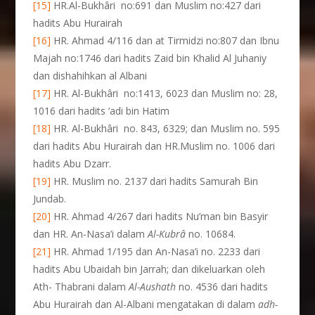
[15]
HR.Al-Bukhâri no:691 dan Muslim no:427 dari
hadits Abu Hurairah
[16]
HR. Ahmad 4/116 dan at Tirmidzi no:807 dan Ibnu
Majah no:1746 dari hadits Zaid bin Khalid Al Juhaniy
dan dishahihkan al Albani
[17]
HR. Al-Bukhâri no:1413, 6023 dan Muslim no: 28,
1016 dari hadits ‘adi bin Hatim
[18]
HR. Al-Bukhâri no. 843, 6329; dan Muslim no. 595
dari hadits Abu Hurairah dan HR.Muslim no. 1006 dari
hadits Abu Dzarr.
[19]
HR. Muslim no. 2137 dari hadits Samurah Bin
Jundab.
[20]
HR. Ahmad 4/267 dari hadits Nu’man bin Basyir
dan HR. An-Nasa’i dalam
Al-Kubrâ
no. 10684.
[21]
HR. Ahmad 1/195 dan An-Nasa’i no. 2233 dari
hadits Abu Ubaidah bin Jarrah; dan dikeluarkan oleh
Ath- Thabrani dalam
Al-Aushath
no. 4536 dari hadits
Abu Hurairah dan Al-Albani mengatakan di dalam
adh-