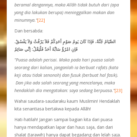
beramal dengannya, maka Allâh tidak butuh dari (apa
yang dia lakukan berupa) meninggalkan makan dan
minumnya.”
[22]
Dan bersabda:
الصِّيَامُ جُنَّةٌ، فَإذَا كَانَ يَومُ صَوْمِ أحَدِكُمْ فَلاَ يَرْفُثْ وَلاَ يَفْسُقْ.
فَإنِ امْرُؤٌ سَابَّهُ أحَدٌ فَلْيَقُلْ: إنِّي صَائِمٌ
”Puasa adalah perisai. Maka pada hari puasa salah
seorang dari kalian, janganlah ia berbuat rafats (kata
keji atau tidak senonoh) dan fusuk (berbuat hal fasik).
Dan jika ada salah seorang yang mencelanya, maka
hendaklah dia mengatakan: saya sedang berpuasa.”
[23]
Wahai saudara-saudaraku kaum Muslimin! Hendaklah
kita senantiasa bertakwa kepada Allâh!
Hati-hatilah! Jangan sampai bagian kita dari puasa
hanya mendapatkan lapar dan haus saja, dan dari
shalat (tarawih) hanya dapat begadang dan lelah saja.