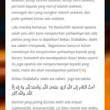
sedekah, setiap tahmîd sedekah, setiap tahlîl sedekah,
perintah kepada yang ma’ruf adalah sedekah,
mencegah dari yang mungkar adalah sedekah, dan
pada syahwat kalian ada sedekah.
Lalu mereka bertanya:
“Ya Rasûlullâh! Apakah apabila
salah satu dari kami menyalurkan syahwatnya lalu ada
pahala yang bisa ia dapatkan?
Beliau Shallallahu ‘alaihi
wa sallam menjawab,
”Bagaimana menurut kalian
seandainya dia menyalurkan syahwatnya kepada yang
haram, bukankah dia mendapatkan dosa? Maka seperti
itu juga apabila dia menyalurkannya kepada yang
halal, maka dia akan mendapatkan pahala”
[18]
Beliau Shallallahu ‘alaihi wa sallam juga bersabda:
أَحَبُّ اَلْكَلَامِ إِلَى اَللَّهِ أَرْبَعٌ: سُبْحَانَ اَللَّهِ, وَالْحَمْدُ لِلَّهِ, وَلَا إِلَهَ إِلَّا
اَللَّهُ, وَاَللَّهُ أَكْبَرُ
Kalimat yang paling dicintai Allâh ada empat:
Subhanallâh, Alhamdulillâh, Lâ Ilâha illallâh dan Allâhu