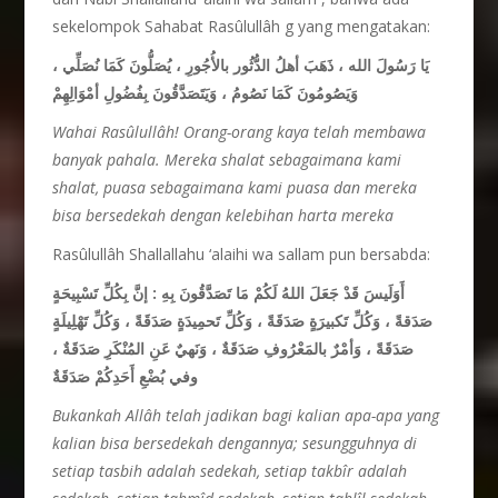
sekelompok Sahabat Rasûlullâh g yang mengatakan:
يَا رَسُولَ الله ، ذَهَبَ أهلُ الدُّثُور بالأُجُورِ ، يُصَلُّونَ كَمَا نُصَلِّي ،
وَيَصُومُونَ كَمَا نَصُومُ ، وَيَتَصَدَّقُونَ بِفُضُولِ أمْوَالِهِمْ
Wahai Rasûlullâh! Orang-orang kaya telah membawa
banyak pahala. Mereka shalat sebagaimana kami
shalat, puasa sebagaimana kami puasa dan mereka
bisa bersedekah dengan kelebihan harta mereka
Rasûlullâh Shallallahu ‘alaihi wa sallam pun bersabda:
أَوَلَيسَ قَدْ جَعَلَ اللهُ لَكُمْ مَا تَصَدَّقُونَ بِهِ : إنَّ بِكُلِّ تَسْبِيحَةٍ
صَدَقةً ، وَكُلِّ تَكبيرَةٍ صَدَقَةً ، وَكُلِّ تَحمِيدَةٍ صَدَقَةً ، وَكُلِّ تَهْلِيلَةٍ
صَدَقَةً ، وَأمْرٌ بالمَعْرُوفِ صَدَقَةٌ ، وَنَهيٌ عَنِ المُنْكَرِ صَدَقَةٌ ،
وفي بُضْعِ أَحَدِكُمْ صَدَقَةٌ
Bukankah Allâh telah jadikan bagi kalian apa-apa yang
kalian bisa bersedekah dengannya; sesungguhnya di
setiap tasbih adalah sedekah, setiap takbîr adalah