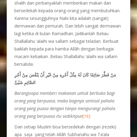
shalih dan perbanyaklah memberikan makan dan
bersedekah kepada orang-orang yang membutuhkan.
Karena sesungguhnya Nabi kita adalah (sangat)
dermawan dan pemurah. Dan lebih sangat dermawan
lagi ketika di bulan Ramadhan. Jadikanlah Beliau
Shallallahu ‘alaihi wa sallam sebagai teladan. Berbuat
baiklah kepada para hamba Allâh dengan berbagai
macam kebaikan. Beliau Shallallahu ‘alaihi wa sallam
bersabda:
مَنْ فَطَّرَ صَائِمًا كَانَ لَهُ مِثْلُ أَجْرِهِ مِنْ غَيْرِ أَنْ يَنْقُصَ مِنْ أَجْرِ
الصَّائِمِ شَيْئٌ
Barangsiapa memberi makanan untuk berbuka bagi
orang yang berpuasa, maka baginya semisal pahala
orang yang puasa dengan tanpa mengurangi pahala
orang yang berpuasa itu sedikitpun
[16]
Dan setiap Muslim bisa bersedekah dengan (rezeki)
apa saja yang telah Allâh Subhanahu wa Ta’ala