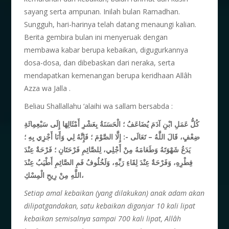
sayang serta ampunan. Inilah bulan Ramadhan.
Sungguh, hari-harinya telah datang menaungi kalian.
Berita gembira bulan ini menyeruak dengan
membawa kabar berupa kebaikan, digugurkannya
dosa-dosa, dan dibebaskan dari neraka, serta
mendapatkan kemenangan berupa keridhaan Allâh
Azza wa Jalla .
Beliau Shallallahu ‘alaihi wa sallam bersabda :
كُلُّ عَمَلِ ابْنِ آدَمَ يُضَاعَفُ ؛ الْحَسَنَةُ بِعَشْرِ أَمْثَالِهَا إِلَى سَبْعِمِائَةِ
ضِعْفٍ، قَالَ اللَّهُ – تَعَالَى -: إِلَّا الصَّوْمَ ؛ فَإِنَّهُ لِي وَأَنَا أَجْزِي بِهِ ؛
يَدَعُ شَهْوَتَهُ وَطَعَامَهُ مِنْ أَجْلِي، لِلصَّائِمِ فَرْحَتَانِ ؛ فَرْحَةٌ عِنْدَ
فِطْرِهِ، وَفَرْحَةٌ عِنْدَ لِقَاءِ رَبِّهِ، وَلَخُلُوفُ فَمِ الصَّائِمِ أَطْيَبُ عِنْدَ
اللَّهِ مِنْ رِيحِ الْمِسْكِ،
Setiap amal kebaikan (yang dilakukan) anak adam akan
dilipatgandakan, satu kebaikan diganjar 10 kali lipat
kebaikan semisalnya sampai 700 kali lipat, Allâh