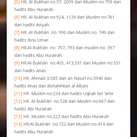
[5]
HR. Al-Bukhari no:37, 2009 dan Muslim no:759 dari
hadits Abu Hurairah.
[6]
HR. Al-Bukhari no:924, 1129 dan Muslim no:761
dari hadits Aisyah.
[7]
HR. Al-Bukhâri no. 990 dan Muslim no. 749 dari
hadits Ibnu Umar.
[8]
HR.Al-Bukhâri no: 757, 793 dan muslim no: 397
dari hadits Abu Hurairah.
[9]
HR.Al-Bukhâri no:405, 413,531 dan Muslim no:551
dari hadits Anas
[10]
HR. Ahmad 3/285 dan an Nasa’I no:3940 dari
hadits Anas dan dishahihkan al Albani
[11]
HR. Muslim no:234 dari hadits Uqbah bin ‘amir
[12]
HR. Al-Bukhâri no:528 dan Muslim no:667 dari
hadits Abi Hurairah
[13]
HR. Muslim no:223 dari hadits Abu Hurairah
[14]
HR.Al-Bukhâri no:722 dan Muslim no:414 dari
hadits Abu Hurairah