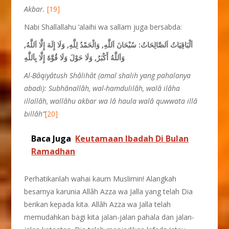
Akbar.
[19]
Nabi Shallallahu ‘alaihi wa sallam juga bersabda:
اَلْبَاقِيَاتُ اَلصَّالِحَاتُ: سُبْحَانَ اَللَّهِ, وَالْحَمْدُ لِلَّهِ,
وَلَا إِلَهَ إِلَّا اَللَّهُ,
وَاَللَّهُ أَكْبَرُ, وَلَا حَوْلَ وَلَا قُوَّةَ إِلَّا بِاَللَّهِ
Al-Bâqiyâtush Shâlihât (amal shalih yang pahalanya
abadi): Subhânallâh, wal-hamdulilâh, walâ ilâha
illallâh, wallâhu akbar wa lâ haula walâ quwwata illâ
billâh”
[20]
Baca Juga
Keutamaan Ibadah Di Bulan
Ramadhan
Perhatikanlah wahai kaum Muslimin! Alangkah
besarnya karunia Allâh Azza wa Jalla yang telah Dia
berikan kepada kita. Allâh Azza wa Jalla telah
memudahkan bagi kita jalan-jalan pahala dan jalan-