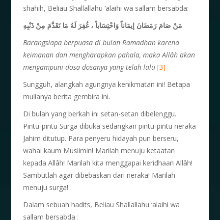
shahih, Beliau Shallallahu ‘alaihi wa sallam bersabda:
مَنْ صَامَ رَمَضَانَ إيمَاناً وَاحْتِسَاباً ، غُفِرَ لَهُ مَا تَقَدَّمَ مِنْ ذَنْبِهِ
Barangsiapa berpuasa di bulan Ramadhan karena
keimanan dan mengharapkan pahala, maka Allâh akan
mengampuni dosa-dosanya yang telah lalu
[3]
Sungguh, alangkah agungnya kenikmatan ini! Betapa
mulianya berita gembira ini.
Di bulan yang berkah ini setan-setan dibelenggu.
Pintu-pintu Surga dibuka sedangkan pintu-pintu neraka
Jahim ditutup. Para penyeru hidayah pun berseru,
wahai kaum Muslimin! Marilah menuju ketaatan
kepada Allâh! Marilah kita menggapai keridhaan Allâh!
Sambutlah agar dibebaskan dari neraka! Marilah
menuju surga!
Dalam sebuah hadits, Beliau Shallallahu ‘alaihi wa
sallam bersabda :