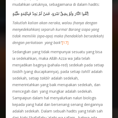
mudahkan untuknya, sebagaimana di dalam hadits:
اِتَّقُوا النَّارَ وَلَوْ بِشِقِّ تَمْرَةٍ، فَمَنْ لَمْ يَجِدْ فَبِكَلِمَةٍ طَيِّبَةٍ
Takutlah kalian akan neraka, walau (hanya dengan
menyedekahkan) separuh kurma! Barang siapa yang
tidak memiliki (apa-apa) maka (hendaklah bersedekah)
dengan perkataan yang baik”
[17]
Sedangkan yang tidak mempunyai sesuatu yang bisa
ia sedekahkan, maka Allâh Azza wa Jalla telah
menjadikan baginya (pahala-red) sedekah pada setiap
tasbîh
(yang diucapkannya), pada setiap
tahlîl
adalah
sedekah, setiap
takbîr
adalah sedekah,
memerintahkan yang baik merupakan sedekah, dan
mencegah dari yang mungkar adalah sedekah.
Sampaipun dalam hal menyalurkan naluri biologis
kepada yang halal dan bersenang-senang dengannya
adalah sedekah. Dalam sebuah hadits yang telah sah
dari Nabi Shallallahu ‘alaihi wa sallam , bahwa ada