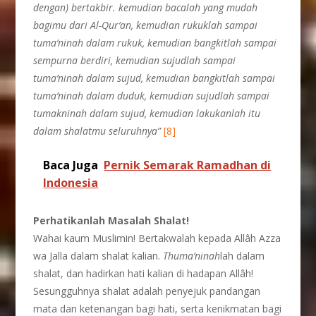
dengan) bertakbir. kemudian bacalah yang mudah
bagimu dari Al-Qur’an, kemudian rukuklah sampai
tuma’ninah dalam rukuk, kemudian bangkitlah sampai
sempurna berdiri, kemudian sujudlah sampai
tuma’ninah dalam sujud, kemudian bangkitlah sampai
tuma’ninah dalam duduk, kemudian sujudlah sampai
tumakninah dalam sujud, kemudian lakukanlah itu
dalam shalatmu seluruhnya”
[8]
Baca Juga
Pernik Semarak Ramadhan di
Indonesia
Perhatikanlah Masalah Shalat!
Wahai kaum Muslimin! Bertakwalah kepada Allâh Azza
wa Jalla dalam shalat kalian.
Thuma’ninah
lah dalam
shalat, dan hadirkan hati kalian di hadapan Allâh!
Sesungguhnya shalat adalah penyejuk pandangan
mata dan ketenangan bagi hati, serta kenikmatan bagi