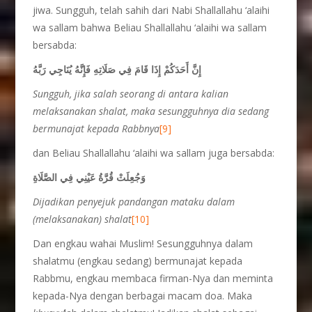
jiwa. Sungguh, telah sahih dari Nabi Shallallahu ‘alaihi
wa sallam bahwa Beliau Shallallahu ‘alaihi wa sallam
bersabda:
إِنَّ أَحَدَكُمْ إِذَا قَامَ فِي صَلَاتِهِ فَإِنَّهُ يُنَاجِي رَبَّهُ
Sungguh, jika salah seorang di antara kalian
melaksanakan shalat, maka sesungguhnya dia sedang
bermunajat kepada Rabbnya
[9]
dan Beliau Shallallahu ‘alaihi wa sallam juga bersabda:
وَجُعِلَتْ
قُرَّةُ عَيْنِي فِي الصَّلَاةِ
Dijadikan penyejuk pandangan mataku dalam
(melaksanakan) shalat
[10]
Dan engkau wahai Muslim! Sesungguhnya dalam
shalatmu (engkau sedang) bermunajat kepada
Rabbmu, engkau membaca firman-Nya dan meminta
kepada-Nya dengan berbagai macam doa. Maka