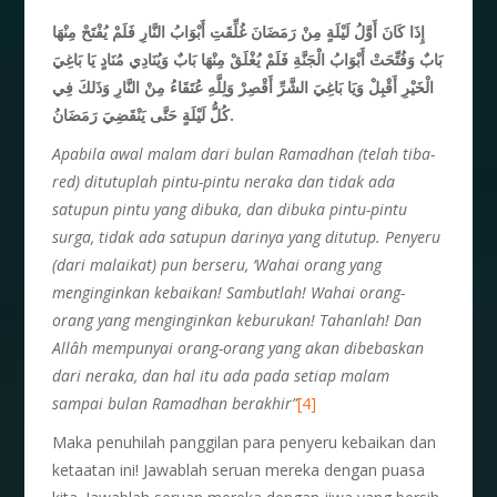
إِذَا كَانَ أَوَّلُ لَيْلَةٍ مِنْ رَمَضَانَ غُلِّقَتِ أَبْوَابُ النَّارِ فَلَمْ يُفْتَحْ مِنْهَا
بَابٌ وَفُتِّحَتْ أَبْوَابُ الْجَنَّةِ فَلَمْ يُغْلَقْ مِنْهَا بَابٌ وَيُنَادِي مُنَادٍ يَا بَاغِيَ
الْخَيْرِ أَقْبِلْ وَيَا بَاغِيَ الشَّرِّ أَقْصِرْ وَلِلَّهِ عُتَقَاءُ مِنْ النَّارِ وَذَلكَ فِي
كُلُّ لَيْلَةٍ حَتَّى يَنْقَضِيَ رَمَضَانُ.
Apabila awal malam dari bulan Ramadhan (telah tiba-
red) ditutuplah pintu-pintu neraka dan tidak ada
satupun pintu yang dibuka, dan dibuka pintu-pintu
surga, tidak ada satupun darinya yang ditutup. Penyeru
(dari malaikat) pun berseru, ‘Wahai orang yang
menginginkan kebaikan! Sambutlah! Wahai orang-
orang yang menginginkan keburukan! Tahanlah! Dan
Allâh mempunyai orang-orang yang akan dibebaskan
dari neraka, dan hal itu ada pada setiap malam
sampai bulan Ramadhan berakhir”
[4]
Maka penuhilah panggilan para penyeru kebaikan dan
ketaatan ini! Jawablah seruan mereka dengan puasa