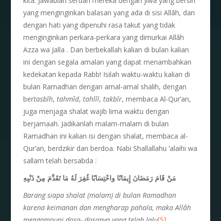
kita. Jawablah seruan mereka dengan jiwa yang bersih
yang menginginkan balasan yang ada di sisi Allâh, dan
dengan hati yang dipenuhi rasa takut yang tidak
menginginkan perkara-perkara yang dimurkai Allâh
Azza wa Jalla . Dan berbekallah kalian di bulan kalian
ini dengan segala amalan yang dapat menambahkan
kedekatan kepada Rabb! Isilah waktu-waktu kalian di
bulan Ramadhan dengan amal-amal shalih, dengan
ber
tasbîh
,
tahmîd
,
tahlîl
,
takbîr
, membaca Al-Qur’an,
juga menjaga shalat wajib lima waktu dengan
berjamaah. Jadikanlah malam-malam di bulan
Ramadhan ini kalian isi dengan shalat, membaca al-
Qur’an, berdzikir dan berdoa. Nabi Shallallahu ‘alaihi wa
sallam telah bersabda :
مَنْ قَامَ رَمَضَانَ إِيمَانًا واحْتِسَابًا غُفِرَ لَهُ مَا تَقَدَّمَ مِنْ ذَنْبِهِ
Barang siapa shalat (malam) di bulan Ramadhan
karena keimanan dan mengharap pahala, maka Allâh
mengampuni dosa- dosanya yang telah lalu
[5]