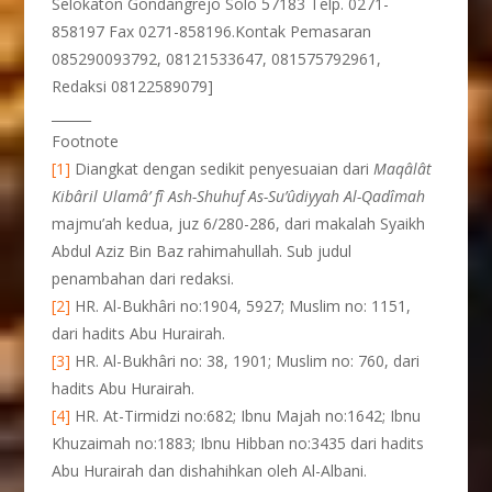
Selokaton Gondangrejo Solo 57183 Telp. 0271-
858197 Fax 0271-858196.Kontak Pemasaran
085290093792, 08121533647, 081575792961,
Redaksi 08122589079]
______
Footnote
[1]
Diangkat dengan sedikit penyesuaian dari
Maqâlât
Kibâril Ulamâ’ fî Ash-Shuhuf As-Su’ûdiyyah Al-Qadîmah
majmu’ah kedua, juz 6/280-286, dari makalah Syaikh
Abdul Aziz Bin Baz rahimahullah. Sub judul
penambahan dari redaksi.
[2]
HR. Al-Bukhâri no:1904, 5927; Muslim no: 1151,
dari hadits Abu Hurairah.
[3]
HR. Al-Bukhâri no: 38, 1901; Muslim no: 760, dari
hadits Abu Hurairah.
[4]
HR. At-Tirmidzi no:682; Ibnu Majah no:1642; Ibnu
Khuzaimah no:1883; Ibnu Hibban no:3435 dari hadits
Abu Hurairah dan dishahihkan oleh Al-Albani.