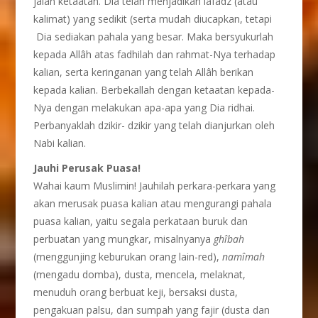
jalan ketaatan. Dia telah menjadikan lafadz (atau
kalimat) yang sedikit (serta mudah diucapkan, tetapi
Dia sediakan pahala yang besar. Maka bersyukurlah
kepada Allâh atas fadhilah dan rahmat-Nya terhadap
kalian, serta keringanan yang telah Allâh berikan
kepada kalian. Berbekallah dengan ketaatan kepada-
Nya dengan melakukan apa-apa yang Dia ridhai.
Perbanyaklah dzikir- dzikir yang telah dianjurkan oleh
Nabi kalian.
Jauhi Perusak Puasa!
Wahai kaum Muslimin! Jauhilah perkara-perkara yang
akan merusak puasa kalian atau mengurangi pahala
puasa kalian, yaitu segala perkataan buruk dan
perbuatan yang mungkar, misalnyanya
ghîbah
(menggunjing keburukan orang lain-red),
namîmah
(mengadu domba), dusta, mencela, melaknat,
menuduh orang berbuat keji, bersaksi dusta,
pengakuan palsu, dan sumpah yang fajir (dusta dan