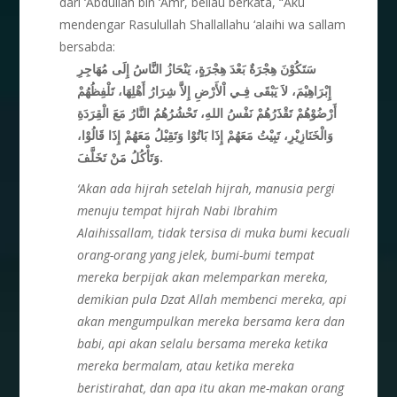
dari ‘Abdullah bin ‘Amr, beliau berkata, “Aku
mendengar Rasulullah Shallallahu ‘alaihi wa sallam
bersabda:
سَتَكُوْنَ
هِجْرَةٌ بَعْدَ
هِجْرَةٍ،
يَنْحَازُ
النَّاسُ
إِلَى
مُهَاجِرِ
إِبْرَاهِيْمَ،
لاَ
يَبْقَى
فِـي
اْلأَرْضِ
إِلاَّ
شِرَارُ
أَهْلِهَا،
تَلْفِظُهُمْ
أَرْضُوْهُمْ
تَقْذَرُهُمْ
نَفْسُ
اللهِ،
تَحْشُرُهُمُ النَّارُ
مَعَ
الْقِرَدَةِ
وَالْخَنَازِيْرِ،
تَبِيْتُ
مَعَهُمْ
إِذَا
بَاتُوْا
وَتَقِيْلُ
مَعَهُمْ
إِذَا
قَالُوْا،
تَخَلَّفَ.
وَتَأْكُلُ
مَنْ
‘Akan ada hijrah setelah hijrah, manusia pergi
menuju tempat hijrah Nabi Ibrahim
Alaihissallam, tidak tersisa di muka bumi kecuali
orang-orang yang jelek, bumi-bumi tempat
mereka berpijak akan melemparkan mereka,
demikian pula Dzat Allah membenci mereka, api
akan mengumpulkan mereka bersama kera dan
babi, api akan selalu bersama mereka ketika
mereka bermalam, atau ketika mereka
beristirahat, dan apa itu akan me-makan orang