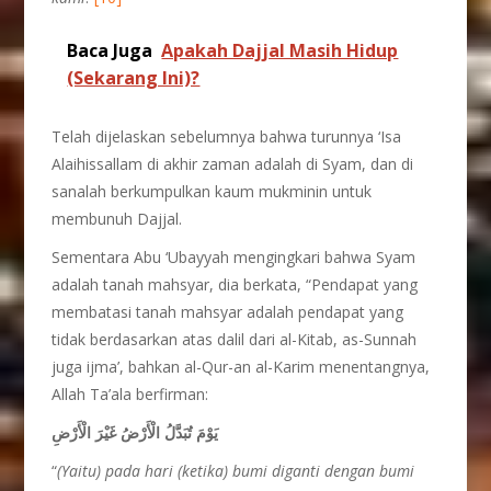
Baca Juga
Apakah Dajjal Masih Hidup
(Sekarang Ini)?
Telah dijelaskan sebelumnya bahwa turunnya ‘Isa
Alaihissallam di akhir zaman adalah di Syam, dan di
sanalah berkumpulkan kaum mukminin untuk
membunuh Dajjal.
Sementara Abu ‘Ubayyah mengingkari bahwa Syam
adalah tanah mahsyar, dia berkata, “Pendapat yang
membatasi tanah mahsyar adalah pendapat yang
tidak berdasarkan atas dalil dari al-Kitab, as-Sunnah
juga ijma’, bahkan al-Qur-an al-Karim menentangnya,
Allah Ta’ala berfirman:
يَوْمَ تُبَدَّلُ الْأَرْضُ غَيْرَ الْأَرْضِ
“
(Yaitu) pada hari (ketika) bumi diganti dengan bumi