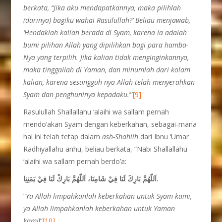
berkata, “Jika aku mendapatkannya, maka pilihlah
(darinya) bagiku wahai Rasulullah?’ Beliau menjawab,
‘Hendaklah kalian berada di Syam, karena ia adalah
bumi pilihan Allah yang dipilihkan bagi para hamba-
Nya yang terpilih. Jika kalian tidak menginginkannya,
maka tinggallah di Yaman, dan minumlah dari kolam
kalian, karena sesungguh-nya Allah telah menyerahkan
Syam dan penghuninya kepadaku.
’”
[9]
Rasulullah Shallallahu ‘alaihi wa sallam pernah
mendo’akan Syam dengan keberkahan, sebagai-mana
hal ini telah tetap dalam
ash-Shahiih
dari Ibnu ‘Umar
Radhiyallahu anhu, beliau berkata, “Nabi Shallallahu
‘alaihi wa sallam pernah berdo’a:
اَللّهُمَّ بَارِكَ لَنَا فِيْ شَامِنَا، اَللّهُمَّ بَارِكْ لَنَا فِيْ يَمَنِنِا.
“
Ya Allah limpahkanlah keberkahan untuk Syam kami,
ya Allah limpah
kanlah keberkahan untuk Yaman
kami
!”
[10]