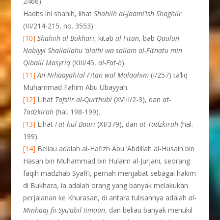
2466).
Hadits ini shahih, lihat
Shahiih al-Jaami’ish Shaghiir
(III/214-215, no. 3553).
[10]
Shahiih al-Bukhari
, kitab
al-Fitan
, bab
Qaulun
Nabiyyi
Shallallahu ‘alaihi wa sallam
al-Fitnatu min
Qibalil Masyriq
(XIII/45,
al-Fat-h
).
[11]
An-Nihaayah
/
al-Fitan wal Malaahim
(I/257) ta’liq
Muhammad Fahim Abu Ubayyah.
[12]
Lihat
Tafsiir al-Qurthubi
(XVIII/2-3), dan
at-
Tadzkirah
(hal. 198-199).
[13]
Lihat
Fat-hul Baari
(XI/379), dan
at-Tadzkirah
(hal.
199).
[14]
Beliau adalah al-Hafizh Abu ‘Abdillah al-Husain bin
Hasan bin Muhammad bin Hulaim al-Jurjani, seorang
faqih madzhab Syafi’i, pernah menjabat sebagai hakim
di Bukhara, ia adalah orang yang banyak melakukan
perjalanan ke Khurasan, di antara tulisannya adalah
al-
Minhaaj fii Syu’abil
Iimaan
, dan beliau banyak menukil