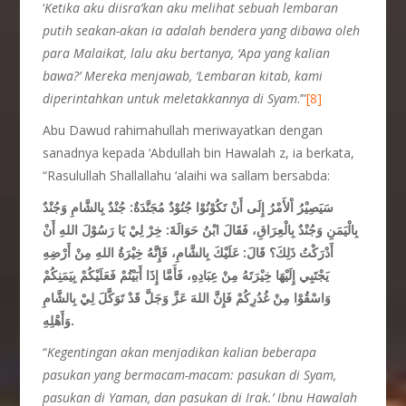
‘
Ketika aku diisra’kan aku melihat sebuah lembaran
putih seakan-akan ia adalah bendera yang dibawa oleh
para Malaikat, lalu aku bertanya, ‘Apa yang kalian
bawa?’ Mereka menjawab, ‘Lembaran kitab, kami
diperintahkan untuk meletakkannya di Syam
.’”
[8]
Abu Dawud rahimahullah meriwayatkan dengan
sanadnya kepada ‘Abdullah bin Hawalah z, ia berkata,
“Rasulullah Shallallahu ‘alaihi wa sallam bersabda:
سَيَصِيْرُ
اْلأَمْرُ
إِلَى
أَنْ
تَكُوْنُوْا
جُنُوْدٌ
مُجَنَّدَةٌ:
جُنْدٌ
بِالشَّامِ
وَجُنْدٌ
بِالْيَمَنِ
وَجُنْدٌ
بِالْعِرَاقِ،
فَقَالَ
ابْنُ
حَوَالَةَ: خِرْ
لِيْ
يَا
رَسُوْلَ
اللهِ
أَنْ
أَدْرَكْتُ
ذَلِكَ؟
قَالَ: عَلَيْكَ
بِالشَّامِ،
فَإِنَّهُ
خِيْرَةُ
اللهِ
مِنْ
أَرْضِهِ
يَجْتَبِي
إِلَيْهَا
خِيْرَتَهُ
مِنْ
عِبَادِهِ، فَأَمَّا إِذَا أَبَيْتُمْ فَعَلَيْكُمْ بِيَمَنِكُمْ
وَاسْقُوْا مِنْ
غُدُرِكُمْ فَإِنَّ اللهَ
عَزَّ وَجَلَّ
قَدْ تَوَكَّلَ لِيْ
بِالشَّامِ
وَأَهْلِهِ.
“
Kegentingan akan menjadikan kalian beberapa
pasukan yang bermacam-
macam: pasukan di Syam,
pasukan di Yaman, dan pasukan di Irak.’ Ibnu Hawalah