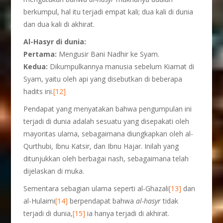
berkumpul, hal itu terjadi empat kali; dua kali di dunia
dan dua kali di akhirat.
Al-Hasyr di dunia:
Pertama:
Mengusir Bani Nadhir ke Syam.
Kedua:
Dikumpulkannya manusia sebelum Kiamat di
Syam, yaitu oleh api yang disebutkan di beberapa
hadits ini.
[12]
Pendapat yang menyatakan bahwa pengumpulan ini
terjadi di dunia adalah sesuatu yang disepakati oleh
mayoritas ulama, sebagaimana diungkapkan oleh al-
Qurthubi, Ibnu Katsir, dan Ibnu Hajar. Inilah yang
ditunjukkan oleh berbagai nash, sebagaimana telah
dijelaskan di muka.
Sementara sebagian ulama seperti al-Ghazali
[13]
dan
al-Hulaimi
[14]
berpendapat bahwa
al-hasyr
tidak
terjadi di dunia,
[15]
ia hanya terjadi di akhirat.