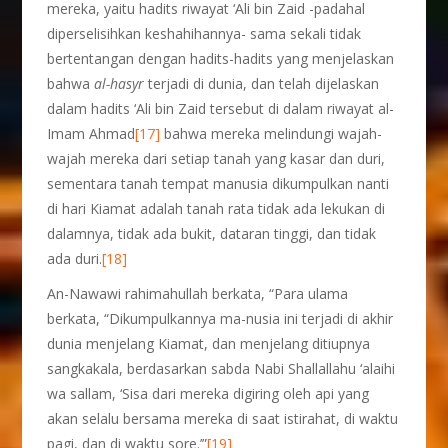
mereka, yaitu hadits riwayat ‘Ali bin Zaid -padahal
diperselisihkan keshahihannya- sama sekali tidak
bertentangan dengan hadits-hadits yang menjelaskan
bahwa
al-hasyr
terjadi di dunia, dan telah dijelaskan
dalam hadits ‘Ali bin Zaid tersebut di dalam riwayat al-
Imam Ahmad
[17]
bahwa mereka melindungi wajah-
wajah mereka dari setiap tanah yang kasar dan duri,
sementara tanah tempat manusia dikumpulkan nanti
di hari Kiamat adalah tanah rata tidak ada lekukan di
dalamnya, tidak ada bukit, dataran tinggi, dan tidak
ada duri.
[18]
An-Nawawi rahimahullah berkata, “Para ulama
berkata, “Dikumpulkannya ma-nusia ini terjadi di akhir
dunia menjelang Kiamat, dan menjelang ditiupnya
sangkakala, berdasarkan sabda Nabi Shallallahu ‘alaihi
wa sallam, ‘Sisa dari mereka digiring oleh api yang
akan selalu bersama mereka di saat istirahat, di waktu
pagi, dan di waktu sore.’”
[19]