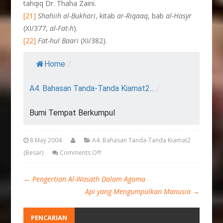
tahqiq Dr. Thaha Zaini.
[21]
Shahiih al-Bukhari
, kitab
ar-Riqaaq
, bab
al-Hasyr
(XI/377,
al-Fat-h
).
[22]
Fat-hul Baari
(XI/382).
Home
/
A4. Bahasan Tanda-Tanda Kiamat2...
/
Bumi Tempat Berkumpul
8 May 2004
A4. Bahasan Tanda-Tanda Kiamat2
(Besar)
Comments Off
←
Pengertian Al-Wasath Dalam Agama
Api yang Mengumpulkan Manusia
→
PENCARIAN