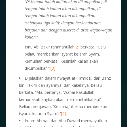
“
Di tempat inilah kalian akan dikumpulkan, di
tempat inilah kalian akan
dikumpulkan, di
tempat inilah kalian akan dikumpulkan
(sebanyak tiga kali); dengan berkendaraan,
berjalan dan dengan diseret di atas wajah-wajah
kalian
.”
Ibnu Abi Bakir rahimahullah
[2]
berkata, “Lalu
beliau memberikan isyarat ke arah Syam,
kemudian berkata, ‘Kesinilah kalian akan
dikumpulkan.’”
[3]
Dijelaskan dalam riwayat at-Tirmidzi, dari Bahz
bin Hakim dari ayahnya, dari kakeknya, beliau
berkata, “Aku bertanya, ‘Wahai Rasulullah,
kemanakah engkau akan memerintahkanku?’
Beliau menjawab, ‘Ke sana,’ (beliau memberikan
isyarat ke arah Syam).”
[4]
Imam Ahmad dan Abu Dawud meriwayatkan