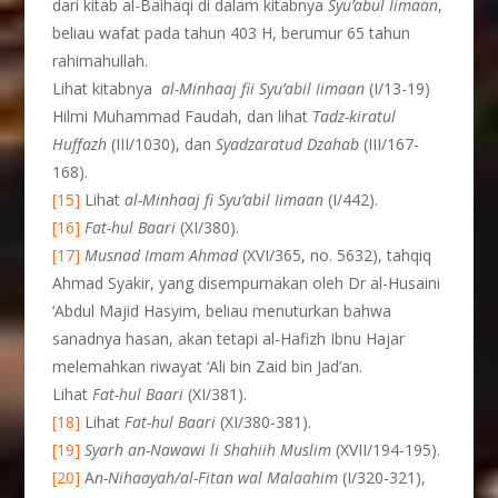
dari kitab al-Baihaqi di dalam kitabnya
Syu’abul Iimaan
,
beliau wafat pada tahun 403 H, berumur 65 tahun
rahimahullah.
Lihat kitabnya
al-Minhaaj fii Syu’abil Iimaan
(I/13-19)
Hilmi Muhammad Faudah, dan lihat
Tadz-
kiratul
Huffazh
(III/1030), dan
Syadzaratud Dzahab
(III/167-
168).
[15]
Lihat
al-Minhaaj fi Syu’abil Iimaan
(I/442).
[16]
Fat-hul Baari
(XI/380).
[17]
Musnad Imam Ahmad
(XVI/365, no. 5632), tahqiq
Ahmad Syakir, yang disempurnakan oleh Dr al-Husaini
‘Abdul Majid Hasyim, beliau menuturkan bahwa
sanadnya hasan, akan tetapi al-Hafizh Ibnu Hajar
melemahkan riwayat ‘Ali bin Zaid bin Jad’an.
Lihat
Fat-hul Baari
(XI/381).
[18]
Lihat
Fat-hul Baari
(XI/380-381).
[19]
Syarh an-Nawawi li
Shahiih Muslim
(XVII/194-195).
[20]
A
n-Nihaayah/al-Fitan wal Malaahim
(I/320-321),