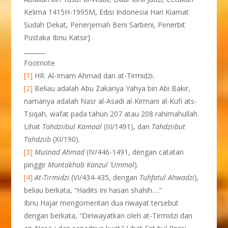
Kelima 1415H-1995M, Edisi Indonesia Hari Kiamat
Sudah Dekat, Penerjemah Beni Sarbeni, Penerbit
Pustaka Ibnu Katsir]
_______
Footnote
[1]
HR. Al-Imam Ahmad dan at-Tirmidzi.
[2]
Beliau adalah Abu Zakariya Yahya bin Abi Bakir,
namanya adalah Nasr al-Asadi al-Kirmani al-Kufi ats-
Tsiqah, wafat pada tahun 207 atau 208 rahimahullah.
Lihat
Tahdziibul Kamaal
(III/1491), dan
Tahdziibut
Tahdziib
(XI/190).
[3]
Musnad Ahmad
(IV/446-1491, dengan catatan
pinggir
Muntakhab Kanzul ‘Ummal
).
[4]
At-Tirmidzi
(VI/434-435, dengan
Tuhfatul Ahwadzi
),
beliau berkata, “Hadits ini hasan shahih….”
Ibnu Hajar mengomentari dua riwayat tersebut
dengan berkata, “Diriwayatkan oleh at-Tirmidzi dan