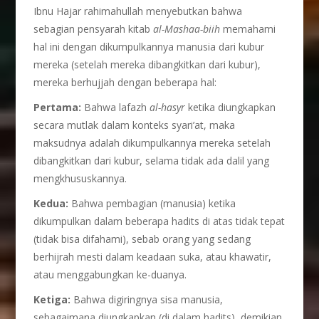
Ibnu Hajar rahimahullah menyebutkan bahwa
sebagian pensyarah kitab
al-Mashaa-
biih
memahami
hal ini dengan dikumpulkannya manusia dari kubur
mereka (setelah mereka dibangkitkan dari kubur),
mereka berhujjah dengan beberapa hal:
Pertama:
Bahwa lafazh
al-hasyr
ketika diungkapkan
secara mutlak dalam konteks syari’at, maka
maksudnya adalah dikumpulkannya mereka setelah
dibangkitkan dari kubur, selama tidak ada dalil yang
mengkhususkannya.
Kedua:
Bahwa pembagian (manusia) ketika
dikumpulkan dalam beberapa hadits di atas tidak tepat
(tidak bisa difahami), sebab orang yang sedang
berhijrah mesti dalam keadaan suka, atau khawatir,
atau menggabungkan ke-duanya.
Ketiga:
Bahwa digiringnya sisa manusia,
sebagaimana diungkapkan (di dalam hadits), demikian