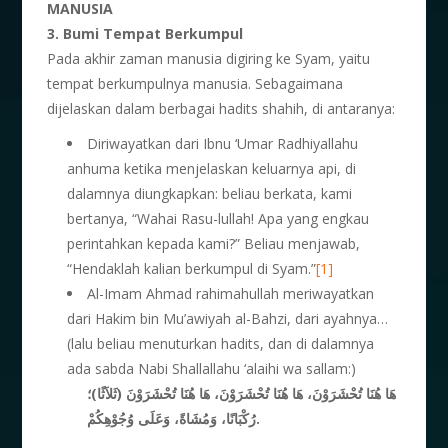
MANUSIA
3. Bumi Tempat Berkumpul
Pada akhir zaman manusia digiring ke Syam, yaitu
tempat berkumpulnya manusia. Sebagaimana
dijelaskan dalam berbagai hadits shahih, di antaranya:
Diriwayatkan dari Ibnu ‘Umar Radhiyallahu
anhuma ketika menjelaskan keluarnya api, di
dalamnya diungkapkan: beliau berkata, kami
bertanya, “Wahai Rasu-lullah! Apa yang engkau
perintahkan kepada kami?” Beliau menjawab,
“Hendaklah kalian berkumpul di Syam.”
[1]
Al-Imam Ahmad rahimahullah meriwayatkan
dari Hakim bin Mu’awiyah al-Bahzi, dari ayahnya…
(lalu beliau menuturkan hadits, dan di dalamnya
ada sabda Nabi Shallallahu ‘alaihi wa sallam:)
هَا هُنَا تُحْشَرَوْنَ، هَا هُنَا تُحْشَرَوْنَ، هَا هُنَا تُحْشَرَوْنَ (ثَلاَثًا)؛
وَمُشَاةً، وَعَلَى وُجُوْهِكُمْ.
رُكْبَانًا،