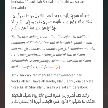
berkata, “Rasulullah Shallallahu ‘alaihi wa sallam
bersabda:
بَيْنَمَا
أَنَا
نَائِمٌ
إِذْ
رَأَيْتُ
عَمُوْدَ
الْكِتَابِ
اُحْتُمِلَ
مِنْ
تَحْتِ
رَأْسِيْ،
فَظَنَنْتُ
أَنَّهُ
مَذْهُوْبٌ
بِهِ
فَأَتْبَعْتُهُ
بَصَرِيْ
فَعُمِدَ
بِهِ
إِلَى
الشَّامِ،
أَلاَ
الْفِتَنُ بِالشَّامِ.
وَإِنَّ
اْلإِيْمَانَ
حِيْنَ
تَقَعُ
‘
Ketika aku sedang tidur, tiba-tiba saja aku melihat
halaman al-Kitab (al-Qur-an) di bawah kepalaku, lalu
aku mengira bahwa ia dibawa pergi, kemudian mataku
terus mengikutinya, sehingga diletakkan di Syam.
Ketahuilah, sesungguhnya keimanan berada di Syam
ketika banyak terjadi fitnah
.’”
[7]
Ath-Thabrani rahimahullah meriwayatkan dari
‘Abdullah bin Hawalah Radhiyallahu anhu, dia berkata,
“Rasulullah Shallallahu ‘alaihi wa sallam bersabda:
رَأَيْتُ
لَيْلَةَ
أُسْرِيَ
بِيْ
عَمُوْدًا
أَبْيَضَ
كَأَنَّهُ
لِوَاءٌ
تَحْمِلُهُ
الْمَلاَئِكَةُ
بِالشَّامِ.
فَقُلْتُ:
مَا
تَحْمِلُوْنَ؟ قَالُوْا: عَمُوْدَ
الْكِتَابِ، أُمِرْنَا
أَنْ
نَضَعَهُ