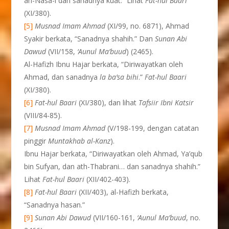
an-Nasa-i dan sanadnya kuat.” Lihat
Fat-hul Baari
(XI/380).
[5]
Musnad Imam Ahmad
(XI/99, no. 6871), Ahmad
Syakir berkata, “Sanadnya shahih.” Dan
Sunan Abi
Dawud
(VII/158,
‘Aunul Ma’buud
) (2465).
Al-Hafizh Ibnu Hajar berkata, “Diriwayatkan oleh
Ahmad, dan sanadnya
la ba’sa bihi
.”
Fat-hul Baari
(XI/380).
[6]
Fat-hul Baari
(XI/380), dan lihat
Tafsiir Ibni Katsir
(VIII/84-85).
[7]
Musnad Imam Ahmad
(V/198-199, dengan catatan
pinggir
Muntakhab al-Kanz
).
Ibnu Hajar berkata, “Diriwayatkan oleh Ahmad, Ya’qub
bin Sufyan, dan ath-Thabrani… dan sanadnya shahih.”
Lihat
Fat-hul Baari
(XII/402-403).
[8]
Fat-hul Baari
(XII/403), al-Hafizh berkata,
“Sanadnya hasan.”
[9]
Sunan Abi Dawud
(VII/160-161,
‘Aunul Ma’buud
, no.