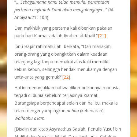
“…
Sebagaimana Kami telah memulai penciptaan
pertama begitulah Kami akan mengulanginya
…” (Al-
Anbiyaa/21′: 104)
Dan makhluk yang pertama kali diberikan pakaian
pada hari Kiamat adalah Ibrahim al-Khalil.’”
[21]
Ibnu Hajar rahimahullah berkata, “Dari manakah
orang-orang yang dibangkitkan dalam keadaan
telanjang lagi tanpa memakai alas kaki memiliki
kebun-kebun, sehingga hendak menukarnya dengan
unta-unta yang gemuk?”
[22]
Hal ini menunjukkan bahwa dikumpulkannya manusia
terjadi di dunia sebelum terjadinya Kiamat.
Barangsiapa berpendapat selain dari hal itu, maka ia
telah mengenyampingkan
al-haq
(kebenaran).
Wallaahu a’lam
.
[Disalin dari kitab Asyraathus Saa’ah, Penulis Yusuf bin
Abdillah bin Yusuf al-Wabil, Daar Ibnil Jauzi, Cetakan