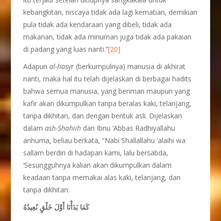
kebangkitan, niscaya tidak ada lagi kematian, demikian
pula tidak ada kendaraan yang dibeli, tidak ada
makanan, tidak ada minuman juga tidak ada pakaian
di padang yang luas nanti.”
[20]
Adapun
al-hasyr
(berkumpulnya) manusia di akhirat
nanti, maka hal itu telah dijelaskan di berbagai hadits
bahwa semua manusia, yang beriman maupun yang
kafir akan dikumpulkan tanpa beralas kaki, telanjang,
tanpa dikhitan, dan dengan bentuk asli. Dijelaskan
dalam
ash-Shahiih
dari Ibnu ‘Abbas Radhiyallahu
anhuma, beliau berkata, “Nabi Shallallahu ‘alaihi wa
sallam berdiri di hadapan kami, lalu bersabda,
‘Sesungguhnya kalian akan dikumpulkan dalam
keadaan tanpa memakai alas kaki, telanjang, dan
tanpa dikhitan:
كَمَا بَدَأْنَا أَوَّلَ خَلْقٍ نُعِيدُهُ