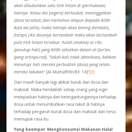
akan dibubuhkan satu titik hitam di (permukaan)
hatinya. Kalau dia (segera) bertaubat, meninggalkan
(dosa tersebut) dan memohon ampun (kepada Allâh
Azza wa Jalla), maka hatinya akan bening (kembali),
(tetapi) jika dosanya bertambah maka akan bertambah
pula titik hitam tersebut. Itulah (makna) ar-r
â
n
(penutup hati) yang Allâh sebutkan dalam al-Qur’an,
(yang artinya-red), “Sekali-kali tidak (demikian), bahkan
menutupi hati mereka perbuatan (dosa) yang selalu
mereka lakukan”
[Al-Muthaffifin/83: 14]”
[3]
Dan masih banyak lagi akibat buruk dari dosa dan
maksiat. Maka hendaklah setiap orang yang ingin
melepaskan hatinya dari ketergantungannya terhadap
dosa untuk menumbuhkan rasa takut di hatinya
terhadap pengaruh buruk dosa dan maksiat dan terus
memupuk rasa itu.
Yang keempat
:
Mengkonsumsi Makanan Halal