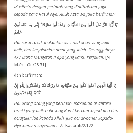
Muslimin dengan perintah yang didititahkan juga
kepada para Rasul-Nya. Allȃh Azza wa Jalla berfirman:
إِنِّي بِمَا تَعْمَلُونَ
ۖ
يَا أَيُّهَا الرُّسُلُ كُلُوا مِنَ الطَّيِّبَاتِ وَاعْمَلُوا صَالِحًا
عَلِيمٌ
Hai rasul-rasul, makanlah dari makanan yang baik-
baik, dan kerjakanlah amal yang saleh. Sesungguhnya
Aku Maha Mengetahui apa yang kamu kerjakan.
[Al-
Mu’minûn/23:51]
dan berfirman:
يَا أَيُّهَا الَّذِينَ آمَنُوا كُلُوا مِنْ طَيِّبَاتِ مَا رَزَقْنَاكُمْ وَاشْكُرُوا لِلَّهِ إِنْ
كُنْتُمْ إِيَّاهُ تَعْبُدُونَ
Hai orang-orang yang beriman, makanlah di antara
rezeki yang baik-baik yang Kami berikan kepadamu
dan
bersyukurlah kepada
Allȃh, jika benar-benar kepada-
Nya kamu menyembah.
[Al-Baqarah/2:172]