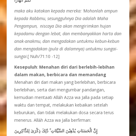
لَكُمْ أَنْهَارًا
maka aku katakan kepada mereka: ‘Mohonlah ampun
kepada Rabbmu, sesungguhnya Dia adalah Maha
Pengampun, niscaya Dia akan mengirimkan hujan
kepadamu dengan lebat, dan membanyakkan harta dan
anak-anakmu, dan mengadakan untukmu kebun-kebun
dan mengadakan (pula di dalamnya) untukmu sungai-
sungai
.[ Nuh/71:10 -12]
Kesepuluh
:
Menahan diri dari berlebih-lebihan
dalam makan, berbicara dan memandang
Menahan diri dari makan yang berlebihan, berbicara
berlebihan, serta dari mengumbar pandangan,
kemudian mentaati Allȃh Azza wa Jalla pada setiap
waktu dan tempat, melakukan kebaikan setelah
keburukan, dan tidak melakukan dosa secara terus
menerus. Allȃh Azza wa Jalla berfirman:
ذَٰلِكَ ذِكْرَىٰ لِلذَّاكِرِينَ
ۚ
إِنَّ الْحَسَنَاتِ يُذْهِبْنَ السَّيِّئَاتِ