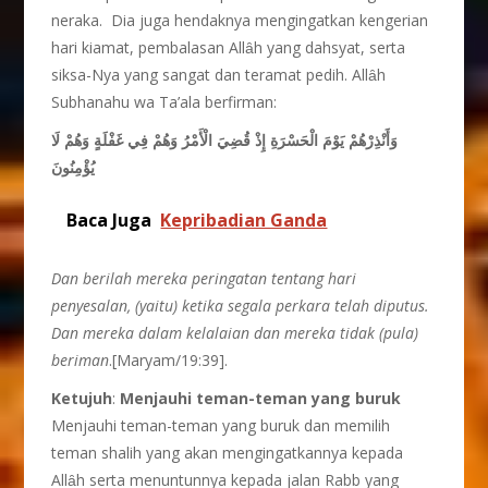
neraka. Dia juga hendaknya mengingatkan kengerian
hari kiamat, pembalasan Allȃh yang dahsyat, serta
siksa-Nya yang sangat dan teramat pedih. Allȃh
Subhanahu wa Ta’ala berfirman:
وَأَنْذِرْهُمْ يَوْمَ الْحَسْرَةِ إِذْ قُضِيَ الْأَمْرُ وَهُمْ فِي غَفْلَةٍ وَهُمْ لَا
يُؤْمِنُونَ
Baca Juga
Kepribadian Ganda
Dan berilah mereka peringatan tentang hari
penyesalan, (yaitu) ketika segala perkara telah diputus.
Dan mereka dalam kelalaian dan mereka tidak (pula)
beriman
.[Maryam/19:39].
Ketujuh
:
Menjauhi teman-teman yang buruk
Menjauhi teman-teman yang buruk dan memilih
teman shalih yang akan mengingatkannya kepada
Allȃh serta menuntunnya kepada jalan Rabb yang