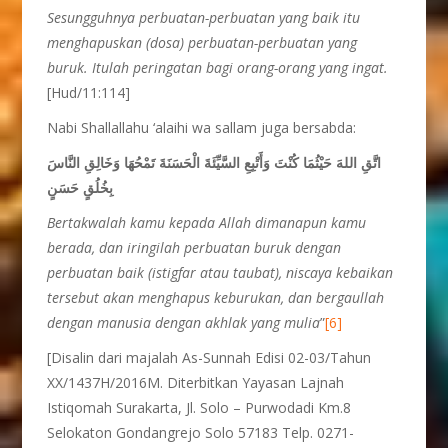
Sesungguhnya perbuatan-perbuatan yang baik itu
menghapuskan (dosa) perbuatan-perbuatan yang
buruk. Itulah peringatan bagi orang-orang yang ingat.
[Hud/11:114]
Nabi Shallallahu ‘alaihi wa sallam juga bersabda:
اتَّقِ اللهَ حَيْثُمَا كُنْتَ وَأَتْبِعِ السَّيِّئَةَ الْحَسَنَةَ تَمْحُهَا وَخَالِقِ النَّاسَ
بِخُلُقٍ حَسَنٍ
Bertakwalah
k
amu kepada Allah dimanapun kamu
berada, dan iringilah perbuatan buruk dengan
perbuatan baik (istigfar atau taubat), niscaya kebaikan
tersebut akan menghapus keburukan, dan bergaullah
dengan manusia denga
n
akhlak yang mulia
”
[6]
[Disalin dari majalah As-Sunnah Edisi 02-03/Tahun
XX/1437H/2016M. Diterbitkan Yayasan Lajnah
Istiqomah Surakarta, Jl. Solo – Purwodadi Km.8
Selokaton Gondangrejo Solo 57183 Telp. 0271-