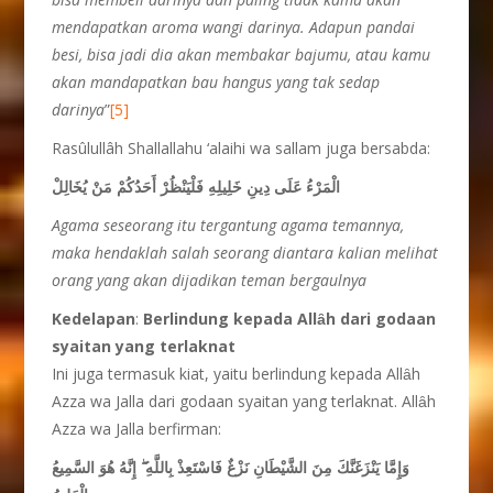
mendapatkan aroma wangi darinya. Adapun pandai
besi, bisa jadi dia akan membakar bajumu, atau kamu
akan mandapatkan bau hangus yang tak sedap
darinya
”
[5]
Rasûlullâh Shallallahu ‘alaihi wa sallam juga bersabda:
الْمَرْءُ عَلَى دِينِ خَلِيلِهِ فَلْيَنْظُرْ أَحَدُكُمْ مَنْ يُخَالِلْ
Agama seseorang itu tergantung agama temannya
,
maka hendaklah salah seorang diantara kalian melihat
orang yang akan dijadikan teman bergaulnya
Kedelapan
:
Berlindung
kepada
Allȃh dari godaan
syaitan yang terlaknat
Ini juga termasuk kiat, yaitu berlindung kepada Allȃh
Azza wa Jalla dari godaan syaitan yang terlaknat. Allȃh
Azza wa Jalla berfirman:
إِنَّهُ هُوَ السَّمِيعُ
ۖ
وَإِمَّا يَنْزَغَنَّكَ مِنَ الشَّيْطَانِ نَزْغٌ فَاسْتَعِذْ بِاللَّهِ