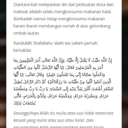
Diantara kiat melepaskan diri dari perbuatan dosa dan
maksiat adalah selalu mengkonsumsi makanan halal.
Beribadah namun tetap mengkonsumsi makanan
haram ibarat membangun rumah di atas gelombang
ombak lautan.
Rasûlullâh Shallallahu ‘alaihi wa sallam pernah
bersabda:
إِنَّ اللَّهَ طَيِّبٌ لَا يَقْبَلُ إِلَّا طَيِّبًا، وَإِنَّ اللَّهَ تَعَالَى أَمَرَ الْمُؤْمِنِينَ بِمَا
أَمَرَ بِهِ الْمُرْسَلِينَ فَقَالَ: {يَا أَيُّهَا الرُّسُلُ كُلُوا مِنَ الطَّيِّبَاتِ
وَاعْمَلُوا صَالِحًا إِنِّي بِمَا تَعْمَلُونَ عَلِيمٌ} وَقَالَ تَعَالَى: {يَا أَيُّهَا
الَّذِينَ آمَنُوا كُلُوا مِنْ طَيِّبَاتِ مَا رَزَقْنَاكُمْ} ثُمَّ ذَكَرَ الرَّجُلَ يُطِيلُ
السَّفَرَ أَشْعَثَ أَغْبَرَ يَمُدُّ يَدَيْهِ إِلَى السَّمَاءِ: يَا رَبِّ يَا رَبِّ وَمَطْعَمُهُ
حَرَامٌ، وَمَشْرَبُهُ حَرَامٌ، وَمَكْسَبُهُ حَرَامٌ، وَغُذِّيَ بِالْحَرَامِ، فَأَنَّى
يُسْتَجَابُ لِذَلِكَ
Sesungguhnya Allȃh itu mulia atau suci tidak menerima
kecuali yang mulia atau suci atau halal. Dan
sesungguhnya Allȃh memerintahkan kepada kaum