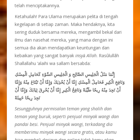
telah menciptakannya.
Ketahuilah! Para Ulama merupakan pelita di tengah
kegelapan di setiap zaman. Maka hendaknya, kita
sering duduk bersama mereka, mengambil bekal dari
ilmu dan nasehat mereka, yang mana dengan ini
semua dia akan mendapatkan keuntungan dan
kebaikan yang sangat banyak
insyȃ Allah
. Rasûlullâh
Shallallahu ‘alaihi wa sallam bersabda:
إِنَّمَا مَثَلُ الْجَلِيسِ الصَّالِحِ وَ الْجَلِيسِ السَّوْءِ كَحَامِلِ الْمِسْكِ
وَنَافِخِ الْكِيرِ فَحَامِلُ الْمِسْكِ إِمَّا أَنْ يُحْذِيَكَ وَإِمَّا أَنْ تَبْتَاعَ مِنْهُ وَإِمَّا
أَنْ تَجِدَ مِنْهُ رِيحًا طَيِّبَةً وَنَافِخُ الْكِيرِ إِمَّا أَنْ يُحْرِقَ ثِيَابَكَ وَإِمَّا أَنْ
تَجِدَ رِيحًا خَبِيثَةً
Sesungguhnya
permisalan teman yang shalih dan
teman yang buruk, seperti penjual minyak wangi dan
pandai besi. Penjual minyak wangi, terkadang dia
memberimu minyak wangi secara gratis, atau kamu
bisa membeli darinya dan paling tidak kamu akan