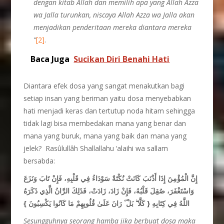
dengan kitab Allah dan memilih apa yang Allah Azza
wa Jalla turunkan, niscaya Allah Azza wa Jalla akan
menjadikan penderitaan mereka diantara mereka
”
[2]
.
Baca Juga
Sucikan Diri Benahi Hati
Diantara efek dosa yang sangat menakutkan bagi
setiap insan yang beriman yaitu dosa menyebabkan
hati menjadi keras dan tertutup noda hitam sehingga
tidak lagi bisa membedakan mana yang benar dan
mana yang buruk, mana yang baik dan mana yang
jelek? Rasûlullâh Shallallahu ‘alaihi wa sallam
bersabda:
إِنَّ الْمُؤْمِنَ إِذَا أَذْنَبَ كَانَتْ نُكْتَةٌ سَوْدَاءُ فِي قَلْبِهِ، فَإِنْ تَابَ وَنَزَعَ
وَاسْتَغْفَرَ، صُقِلَ قَلْبُهُ، فَإِنْ زَادَ، زَادَتْ، فَذَلِكَ الرَّانُ الَّذِي ذَكَرَهُ
}
رَانَ عَلَىٰ قُلُوبِهِمْ مَا كَانُوا يَكْسِبُونَ
ۜ
بَلْ
ۖ
كَلَّا
اللَّهُ فِي كِتَابِهِ {
Sesungguhnya seorang hamba jika berbuat dosa maka