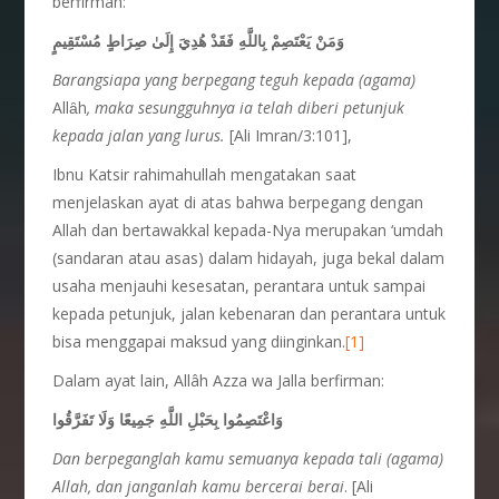
berfirman:
وَمَنْ يَعْتَصِمْ بِاللَّهِ فَقَدْ هُدِيَ إِلَىٰ صِرَاطٍ مُسْتَقِيمٍ
Barangsiapa yang berpegang teguh kepada (agama)
Allȃh
, maka sesungguhnya ia telah diberi petunjuk
kepada jalan yang lurus.
[Ali Imran/3:101],
Ibnu Katsir rahimahullah mengatakan saat
menjelaskan ayat di atas bahwa berpegang dengan
Allah dan bertawakkal kepada-Nya merupakan ‘umdah
(sandaran atau asas) dalam hidayah, juga bekal dalam
usaha menjauhi kesesatan, perantara untuk sampai
kepada petunjuk, jalan kebenaran dan perantara untuk
bisa menggapai maksud yang diinginkan.
[1]
Dalam ayat lain, Allâh Azza wa Jalla berfirman:
وَاعْتَصِمُوا بِحَبْلِ اللَّهِ جَمِيعًا وَلَا تَفَرَّقُوا
Dan berpeganglah kamu semuanya kepada tali (agama)
Allah, dan janganlah kamu bercerai berai
. [Ali