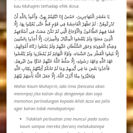
kau Muhajirin terhadap efek dosa:
يَا مَعْشَرَ الْمُهَاجِرِينَ، خَمْسٌ إِذَا ابْتُلِيتُمْ بِهِنَّ، وَأَعُوذُ بِاللَّهِ أَنْ
لَمْ تَظْهَرْ الْفَاحِشَةُ فِي قَوْمٍ قَطُّ حَتَّى يُعْلِنُوا بِهَا، إِلَّا
:
تُدْرِكُوهُنَّ
فَشَا فِيهِمُ الطَّاعُونُ وَالْأَوْجَاعُ الَّتِي لَمْ تَكُنْ مَضَتْ فِي أَسْلَافِهِمْ
الَّذِينَ مَضَوْا وَلَمْ يَنْقُصُوا الْمِكْيَالَ وَالْمِيزَانَ، إِلَّا أُخِذُوا بِالسِّنِينَ
وَشِدَّةِ الْمَؤونَةِ وَجَوْرِ السُّلْطَانِ عَلَيْهِمْ
وَلَمْ يَمْنَعُوا زَكَاةَ أَمْوَالِهِمْ،
إِلَّا مُنِعُوا الْقَطْرَ مِنْ السَّمَاءِ، وَلَوْلَا الْبَهَائِمُ لَمْ يُمْطَرُوا وَلَمْ يَنْقُضُوا
عَهْدَ اللَّهِ وَعَهْدَ رَسُولِهِ، إِلَّا سَلَّطَ اللَّهُ عَلَيْهِمْ عَدُوًّا مِنْ غَيْرِهِمْ،
وَمَا لَمْ تَحْكُمْ أَئِمَّتُهُمْ بِكِتَابِ اللَّهِ
.
فَأَخَذُوا بَعْضَ مَا فِي أَيْدِيهِمْ
وَيَتَخَيَّرُوا مِمَّا أَنْزَلَ اللَّهُ، إِلَّا جَعَلَ اللَّهُ بَأْسَهُمْ بَيْنَهُمْ
Wahai Kaum Muhajirin, ada lima (bencana akan
menimpa) jika kalian diuji dengannya dan saya
memohon perlindungan kepada Allah Azza wa Jalla
agar kalian tidak mendapatinya:
Tidaklah perbuatan zina muncul pada suatu
kaum sampai mereka (berani) melakukannya