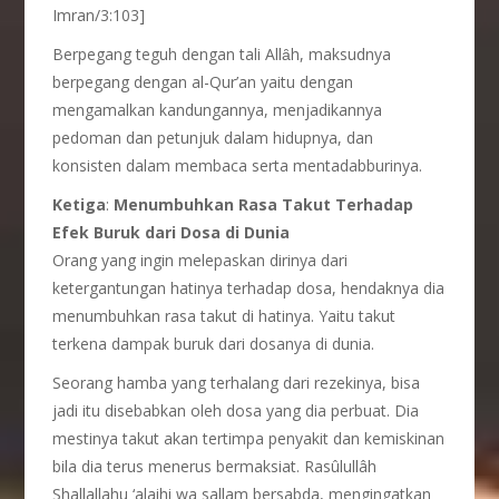
Imran/3:103]
Berpegang teguh dengan tali Allȃh, maksudnya
berpegang dengan al-Qur’an yaitu dengan
mengamalkan kandungannya, menjadikannya
pedoman dan petunjuk dalam hidupnya, dan
konsisten dalam membaca serta mentadabburinya.
Ketiga
:
Menumbuhkan Rasa Takut Terhadap
Efek Buruk dari Dosa di Dunia
Orang yang ingin melepaskan dirinya dari
ketergantungan hatinya terhadap dosa, hendaknya dia
menumbuhkan rasa takut di hatinya. Yaitu takut
terkena dampak buruk dari dosanya di dunia.
Seorang hamba yang terhalang dari rezekinya, bisa
jadi itu disebabkan oleh dosa yang dia perbuat. Dia
mestinya takut akan tertimpa penyakit dan kemiskinan
bila dia terus menerus bermaksiat. Rasûlullâh
Shallallahu ‘alaihi wa sallam bersabda, mengingatkan