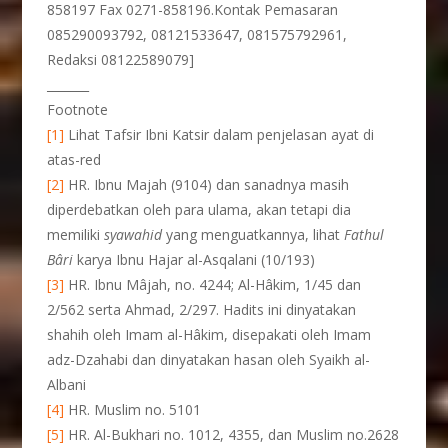
858197 Fax 0271-858196.Kontak Pemasaran
085290093792, 08121533647, 081575792961,
Redaksi 08122589079]
_______
Footnote
[1]
Lihat Tafsir Ibni Katsir dalam penjelasan ayat di
atas-red
[2]
HR. Ibnu Majah (9104) dan sanadnya masih
diperdebatkan oleh para ulama, akan tetapi dia
memiliki
syawahid
yang menguatkannya, lihat
Fathul
Bâri
karya Ibnu Hajar al-Asqalani (10/193)
[3]
HR. Ibnu Mâjah, no. 4244; Al-Hâkim, 1/45 dan
2/562 serta Ahmad, 2/297. Hadits ini dinyatakan
shahih oleh Imam al-Hâkim, disepakati oleh Imam
adz-Dzahabi dan dinyatakan hasan oleh Syaikh al-
Albani
[4]
HR. Muslim no. 5101
[5]
HR. Al-Bukhari no. 1012, 4355, dan Muslim no.2628