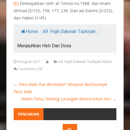
[6]
Diriwayatkan oleh: at-Tirmizi no.1988, dan Imam
Ahmad (5/153, 158, 177, 236. Dan ad-Darimi (2/323),
dan Hakim (1/45)
Home
/
A9. Fiqih Dakwah Tazkiyah...
/
Menjauhkan Hati Dari Dosa
9 August 2017
A9. Fiqih Dakwah Tazkiyah Nufus
Comments Off
←
Para Nabi Pun Bertaubat? Menyoal Ma’shumnya
Para Nabi
Hadits Palsu Tentang Larangan Menceraikan Istri
→
PENCARIAN