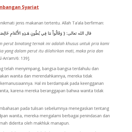
imbangan Syariat
kmati jenis makanan tertentu. Allah Ta’ala berfirman:
وَقَالُواْ مَا فِي بُطُونِ هَـذِهِ الأَنْعَامِ خَالِصَةٌ 
{
قال الله تعالى:
m perut binatang
ternak ini adalah khusus untuk pria kami
ka yang dalam perut itu dilahirkan
mati, maka pria dan
[Al-An’am/6: 139].
ng telah menyimpang, bangsa-bangsa terdahulu dan
nakan wanita dan merendahkannya, mereka tidak
kemanusiaannya. Hal ini berdampak pada keengganan
nita, karena mereka beranggapan bahwa wanita tidak
pembahasan pada tulisan sebelumnya menegaskan tentang
hidpan wanita, mereka mengalami berbagai penindasan dan
ernah diderita oleh makhluk manapun.