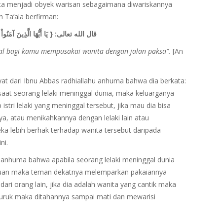
ta menjadi obyek warisan sebagaimana diwariskannya
h Ta’ala berfirman:
يَا أَيُّهَا الَّذِينَ آمَنُو
{
قال الله تعالى:
lal bagi kamu mempusakai
wanita dengan jalan paksa”.
[An
t dari Ibnu Abbas radhiallahu anhuma bahwa dia berkata:
saat seorang lelaki meninggal dunia, maka keluarganya
stri lelaki yang meninggal tersebut, jika mau dia bisa
ya, atau menikahkannya dengan lelaki lain atau
 lebih berhak terhadap wanita tersebut daripada
ni.
u anhuma bahwa apabila seorang lelaki meninggal dunia
uan maka teman dekatnya melemparkan pakaiannya
ari orang lain, jika dia adalah wanita yang cantik maka
 buruk maka ditahannya sampai mati dan mewarisi