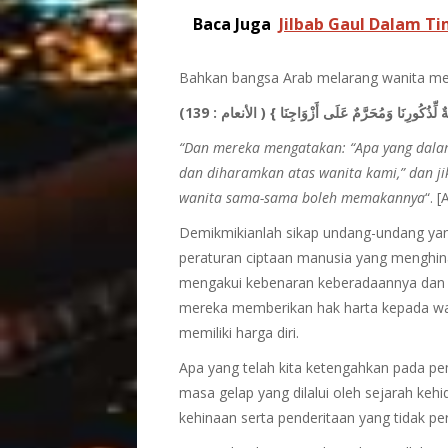
Baca Juga
Jilbab Gaul Dalam T
Bahkan bangsa Arab melarang wanita meni
( الأنعام : 139)
}
لِّذُكُورِنَا وَمُحَرَّمٌ عَلَى أَزْوَاجِنَا
“Dan mereka mengatakan: “Apa yang dala
dan diharamkan
atas wanita kami,” dan ji
wanita sama-sama boleh memakannya
“. 
Demikmikianlah sikap undang-undang ya
peraturan ciptaan manusia yang menghi
mengakui kebenaran keberadaannya dan 
mereka memberikan hak harta kepada wa
memiliki harga diri.
Apa yang telah kita ketengahkan pada 
masa gelap yang dilalui oleh sejarah ke
kehinaan serta penderitaan yang tidak p