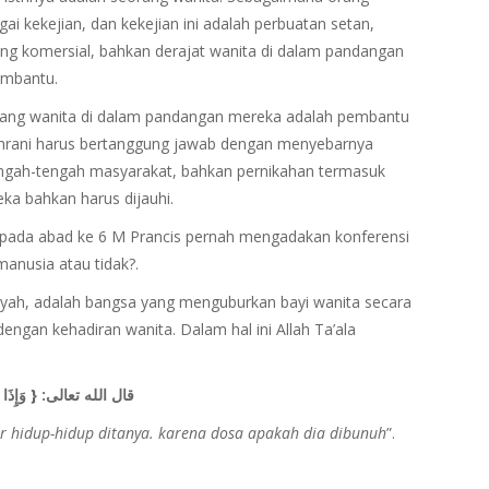
i kekejian, dan kekejian ini adalah perbuatan setan,
rang komersial, bahkan derajat wanita di dalam pandangan
embantu.
rang wanita di dalam pandangan mereka adalah pembantu
shrani harus bertanggung jawab dengan menyebarnya
engah-tengah masyarakat, bahkan pernikahan termasuk
ka bahkan harus dijauhi.
a pada abad ke 6 M Prancis pernah mengadakan konferensi
nusia atau tidak?.
iyah, adalah bangsa yang menguburkan bayi wanita secara
engan kehadiran wanita. Dalam hal ini Allah Ta’ala
وَإِذَا 
{
قال الله تعالى:
r hidup-hidup ditanya. karena dosa apakah dia dibunuh
”.