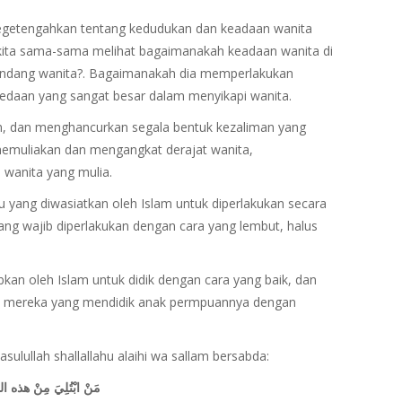
egetengahkan tentang kedudukan dan keadaan wanita
 kita sama-sama melihat bagaimanakah keadaan wanita di
ndang wanita?. Bagaimanakah dia memperlakukan
bedaan yang sangat besar dalam menyikapi wanita.
n, dan menghancurkan segala bentuk kezaliman yang
h memuliakan dan mengangkat derajat wanita,
wanita yang mulia.
u yang diwasiatkan oleh Islam untuk diperlakukan secara
yang wajib diperlakukan dengan cara yang lembut, halus
kan oleh Islam untuk didik dengan cara yang baik, dan
gi mereka yang mendidik anak permpuannya dengan
lullah shallallahu alaihi wa sallam bersabda:
مَنْ ابْتُلِيَ مِنْ هذه الب