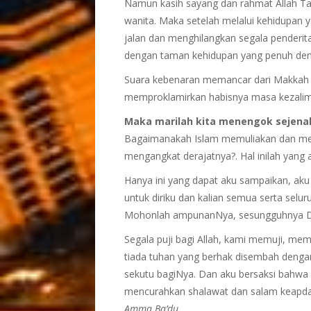
Namun kasih sayang dan rahmat Allah Ta’
wanita. Maka setelah melalui kehidupan y
jalan dan menghilangkan segala penderit
dengan taman kehidupan yang penuh den
Suara kebenaran memancar dari Makkah dar
memproklamirkan habisnya masa kezalim
Maka marilah kita menengok sejenak
Bagaimanakah Islam memuliakan dan me
mengangkat derajatnya?. Hal inilah yang a
Hanya ini yang dapat aku sampaikan, a
untuk diriku dan kalian semua serta selu
Mohonlah ampunanNya, sesungguhnya D
Segala puji bagi Allah, kami memuji, 
tiada tuhan yang berhak disembah dengan
sekutu bagiNya. Dan aku bersaksi bah
mencurahkan shalawat dan salam keapda
Amma Ba’du
.