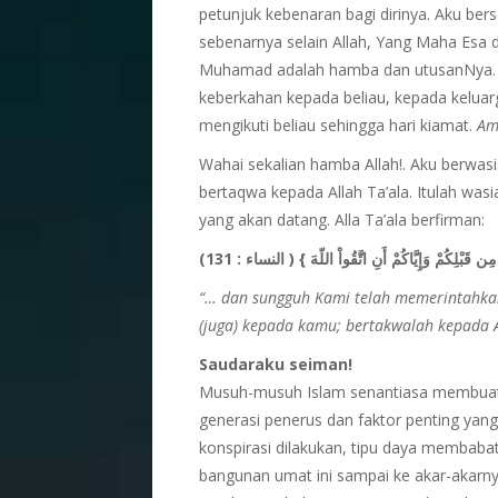
petunjuk kebenaran bagi dirinya. Aku be
sebenarnya selain Allah, Yang Maha Esa 
Muhamad adalah hamba dan utusanNya. 
keberkahan kepada beliau, kepada keluar
mengikuti beliau sehingga hari kiamat.
Am
Wahai sekalian hamba Allah!. Aku berwasia
bertaqwa kepada Allah Ta’ala. Itulah was
yang akan datang. Alla Ta’ala berfirman:
( النساء : 131)
}
مِن قَبْلِكُمْ وَإِيَّاكُمْ أَنِ اتَّقُواْ اللّهَ
“… dan sungguh Kami telah memerintahka
(juga) kepada kamu; bertakwalah
kepada 
Saudaraku seiman!
Musuh-musuh Islam senantiasa membuat 
generasi penerus dan faktor penting yan
konspirasi dilakukan, tipu daya memba
bangunan umat ini sampai ke akar-akarny