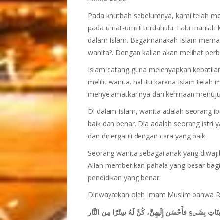
Pada khutbah sebelumnya, kami telah m
pada umat-umat terdahulu. Lalu marilah
dalam Islam. Bagaimanakah Islam mema
wanita?. Dengan kalian akan melihat per
Islam datang guna melenyapkan kebatila
melilit wanita. hal itu karena Islam tela
menyelamatkannya dari kehinaan menuju 
Di dalam Islam, wanita adalah seorang ib
baik dan benar. Dia adalah seorang istri 
dan dipergauli dengan cara yang baik.
Seorang wanita sebagai anak yang diwajib
Allah memberikan pahala yang besar ba
pendidikan yang benar.
Diriwayatkan oleh Imam Muslim bahwa Rasu
نَاتِ بِشَيءٍ فأَحْسَن إِلَيهِنَّ، كُنَّ لَهُ سِتْرًا مِن النَّار